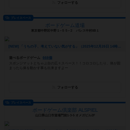
フォローする
プレイスペース
ボードゲーム道場
東京都中野区中野１−５５−２ パレス中村ⅡB１
[NEW] 「うちの子、考えていない気がする」（2025年12月26日 14時35分）
遊べるボードゲーム
668個
スポンジマットとちゃぶ台の広々スペース！！コロコロしたり、体が固
まったら体を動かす事も出来ますよー
フォローする
プレイスペース
ボードゲーム倶楽部 ALSPIEL
山口県山口市道場門前1-3-5 オメガビル2F