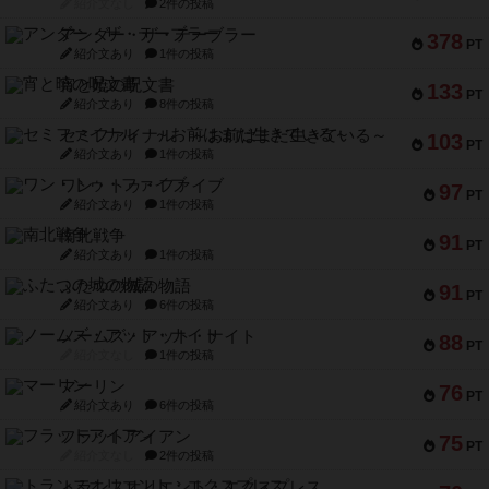
紹介文なし
2件の投稿
アンダー・ザ・テーブラー
378
PT
紹介文あり
1件の投稿
宵と暁の呪文書
133
PT
紹介文あり
8件の投稿
セミファイナル ～お前はまだ生きている～
103
PT
紹介文あり
1件の投稿
ワン・トゥ・ファイブ
97
PT
紹介文あり
1件の投稿
南北戦争
91
PT
紹介文あり
1件の投稿
ふたつの城の物語
91
PT
紹介文あり
6件の投稿
ノームズ・アット・ナイト
88
PT
紹介文なし
1件の投稿
マーリン
76
PT
紹介文あり
6件の投稿
フラットアイアン
75
PT
紹介文なし
2件の投稿
トランスオリエント・エクスプレス