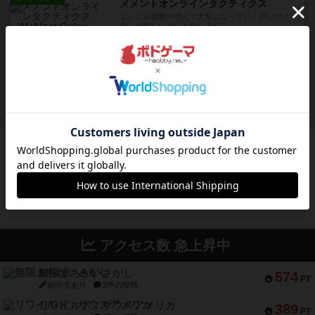
メメントオンラインタクティクス
どんどん物量が増えて大変になっていく押し付け
合いが楽しいゲーム盛り上が...
約17時間前
by nekomanma222
レビュー
ヘックメック
サイコロゲームです1から5までの数字と芋虫がか
かれたダイス。これを振っ...
約18時間前
by みいやん
ボドゲーマのアプリ版はこちら
アクセス数 急上昇中
無限まちがいさがし
574
PT
紹介文あり
2件の投稿
リワイルド：サウスアメリカ
389
PT