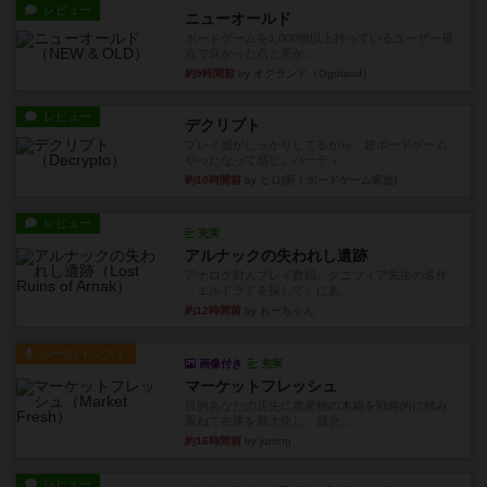
レビュー
ニューオールド
ボードゲームを1,000個以上持っているユーザー視
点で良かった点と悪か...
約9時間前
by オグランド（Oguland）
レビュー
デクリプト
プレイ感がしっかりしてるから、超ボードゲーム
やったなって感じ。パーティ...
約10時間前
by ヒロ(新！ボードゲーム家族)
レビュー
充実
アルナックの失われし遺跡
アナログ対人プレイ数回。クニツィア先生の名作
「エルドラドを探して」にあ...
約12時間前
by おーちゃん
ルール/インスト
画像付き
充実
マーケットフレッシュ
目的あなたの店先に農産物の木箱を戦略的に積み
重ねて在庫を最大化し、競合...
約16時間前
by jurong
レビュー