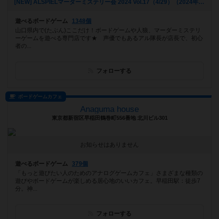
[NEW] ALSPIELマーダーミステリー会 2024 Vol.17（4/29）（2024年04月01日 19時47分）
遊べるボードゲーム
1348個
山口県内で(たぶん)ここだけ！ボードゲームや人狼、マーダーミステリ
ーゲームを遊べる専門店です★ 声優でもあるアル隊長が店長で、初心
者の...
フォローする
ボードゲームカフェ
Anaguma house
東京都新宿区早稲田鶴巻町556番地 北川ビル301
お知らせはありません
遊べるボードゲーム
379個
「もっと遊びたい人のためのアナログゲームカフェ」さまざまな種類の
遊びやボードゲームが楽しめる居心地のいいカフェ。早稲田駅：徒歩7
分。神...
フォローする