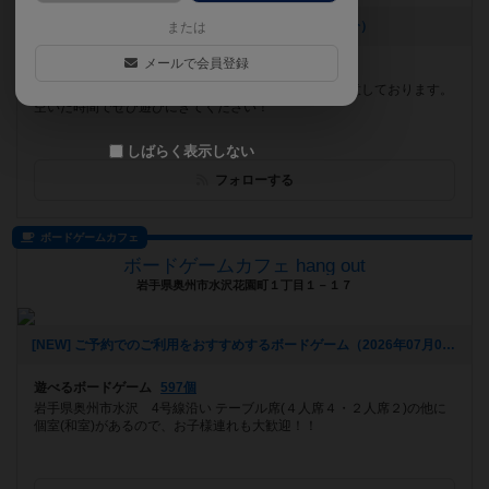
[NEW] 8月営業カレンダー（2026年07月17日 13時19分）
または
メールで会員登録
遊べるボードゲーム
1353個
名城大学徒歩１分！！ ３０分～の料金プランをご用意しております。
空いた時間でぜひ遊びにきてください！
しばらく表示しない
フォローする
ボードゲームカフェ
ボードゲームカフェ hang out
岩手県奥州市水沢花園町１丁目１－１７
[NEW] ご予約でのご利用をおすすめするボードゲーム（2026年07月04日 11時59分）
遊べるボードゲーム
597個
岩手県奥州市水沢 4号線沿い テーブル席(４人席４・２人席２)の他に
個室(和室)があるので、お子様連れも大歓迎！！