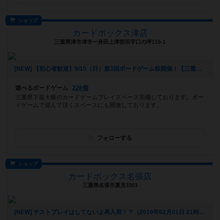
ショップ
カードボックス津店
三重県津市津市一身田上津部田字口の坪115-1
[NEW] 【初心者歓迎】9/15（日）第3回ボードゲーム祭開催！【三重県津市】（2019年08月08日 16時22分）
遊べるボードゲーム
226個
三重県下最大級のカードゲームプレイスペース完備しております。ボー
ドゲームで遊んで頂くスペースにも開放しております。
フォローする
ショップ
カードボックス名張店
三重県名張市夏見3303
[NEW] テストプレイはしてないよ再入荷！？（2019年02月01日 21時48分）