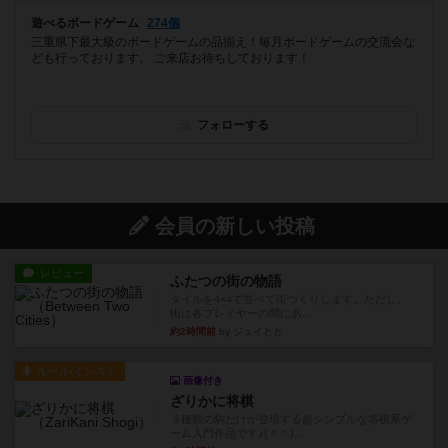
遊べるボードゲーム
274個
三重県下最大級のボードゲームの品揃え！毎月ボードゲームの交流会な
ども行っております。 ご来店お待ちしております！
フォローする
会員の新しい投稿
レビュー
ふたつの街の物語
タイルを4×4で並べて街づくりします。ただし、
街は各プレイヤーの間にあ...
約2時間前
by ジェイとと
ルール/インスト
画像付き
ざりかに将棋
３種類の駒だけが登場する超シンプルな将棋系ゲ
ーム入門作品です♪(＾＾)...