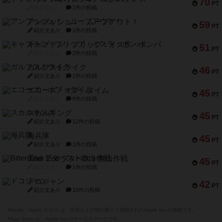
70
PT
紹介文なし
1件の投稿
アンブッシュ！：ムーブアウト！
59
PT
紹介文あり
1件の投稿
キャプテン・フリップ：イスラ・ボンバ
51
PT
紹介文なし
2件の投稿
ガルフストライク
46
PT
紹介文あり
1件の投稿
エコーズ・オブ・タイム
45
PT
紹介文なし
8件の投稿
スカルキング
45
PT
紹介文あり
12件の投稿
海兵隊
45
PT
紹介文あり
1件の投稿
Bitter End ブタペスト救出作戦
45
PT
紹介文なし
1件の投稿
ドコジャン
42
PT
紹介文あり
10件の投稿
※Apple、Apple のロゴ は、米国および他の国々で登録されたApple Inc.の商標です。
※App Store は、Apple Inc.のサービスマークです。