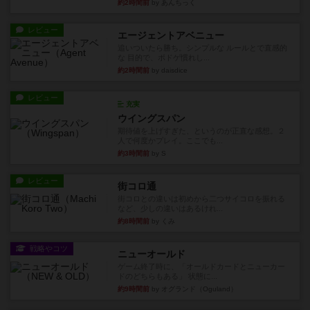
約2時間前
by あんちっく
レビュー
エージェントアベニュー
追いついたら勝ち。シンプルな ルールとで直感的
な 目的で、ボドゲ慣れし...
約2時間前
by daisdice
レビュー
充実
ウイングスパン
期待値を上げすぎた、というのが正直な感想。２
人で何度かプレイ。ここでも...
約3時間前
by S
レビュー
街コロ通
街コロとの違いは初めから二つサイコロを振れる
など、少しの違いはあるけれ...
約8時間前
by くみ
戦略やコツ
ニューオールド
ゲーム終了時に、「オールドカードとニューカー
ドのどちらもある」 状態に...
約9時間前
by オグランド（Oguland）