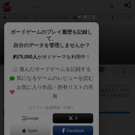
ログイン
閉じる
ボドゲーマTOP
ボードゲームの検索
ローレル・クラウン
カフェ/店舗情
ボードゲームのプレイ履歴を記録し
て、
ローレル・クラウン
自分のデータを管理しませんか？
7店のカフェ/スペースが提供中
約75,000人
がボドゲーマを利用中！
遊んだボードゲームを記録する
2
1
7
トップ
画像
動画
レビュー
カフェ
気になるゲームのレビューを読む
ローレル・クラウンで遊ぶことができるボードゲームカフェ・プレイスペー
お気に入り作品・所有リストの共
スが7店登録されています。公開プロフィールの都道府県が設定されたアカウ
ントでログインすると、同じ都道府県内の店舗に絞り込むボタンが表示され
有
ます。
ログイン / 会員登録（10秒）
ボードゲームカフェ
Google
X
Sonnen Spiele
愛知県名古屋市天白区八事山６４１
Apple
Facebook