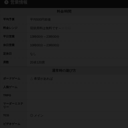
営業情報
料金/時間
平均予算
平均500円前後
料金レンジ
現状席料は無料です～
未登録
平日営業
13時00分～23時00分
休日営業
10時00分～23時00分
定休日
なし
席数
20卓120席
通常時の遊び方
ボードゲーム
△ 希望があれば
人狼ゲーム
TRPG
マーダーミステ
リー
TCG
◎ メイン
ビデオゲーム