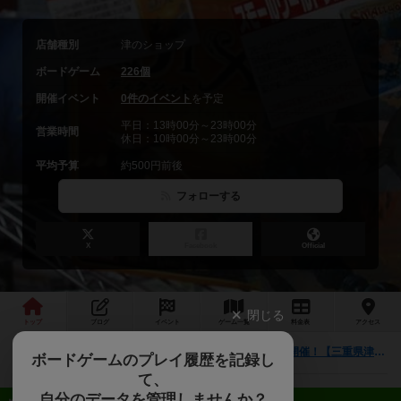
店舗種別
津のショップ
ボードゲーム
226個
開催イベント
0件のイベント
を予定
平日：13時00分～23時00分
営業時間
休日：10時00分～23時00分
平均予算
約500円前後
フォローする
X
Facebook
Official
閉じる
トップ
ブログ
イベント
ゲーム
一覧
料金
表
アクセス
【初心者歓迎】9/15（日）第3回ボードゲーム祭開催！【三重県津市】
最新情報
ボードゲームのプレイ履歴を記録し
て、
自分のデータを管理しませんか？