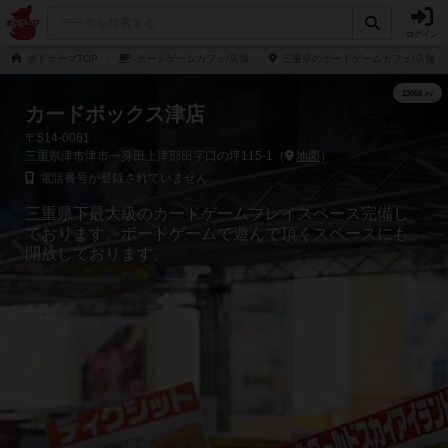
ログイン
ボドゲーマTOP
ボードゲームカフェ/店舗
三重県のボードゲームカフェ/店舗
カードボックス津店
〒514-0061
三重県津市津市一身田上津部田字口の坪115-1（
地図
）
電話番号が登録されていません
三重県下最大級のカードゲームプレイスペース完備し
ております。ボードゲームで遊んで頂くスペースにも
開放しております。