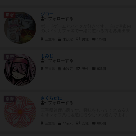
ジロー
勇者
フォローする
ボードゲームとバイクが好きです。 主に津市内
のボドゲカフェ等で一緒に遊べる方を募集出来
ればと思っています。 ゲ...
三重県
未設定
男性
129個
もみじ
皇帝
フォローする
三重県
未設定
男性
933個
さくらだに
皇帝
フォローする
三重県鈴鹿市民です。興味をもってくれる友人
をオンオフ共に地道に増やしつつ遊んでます。
引き続き友人同士の引き...
三重県
非表示
女性
685個