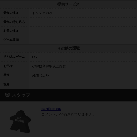
提供サービス
飲食の注文
ドリンクのみ
飲食の持ち込み
お酒の注文
ゲーム販売
その他の環境
持ち込みゲーム
OK
お子様
小学校高学年以上推奨
禁煙
分煙（店外）
相席
スタッフ
cardboxtsu
コメントが登録されていません。