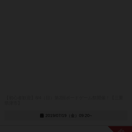
【初心者歓迎】8/4（日）第2回ボードゲーム祭開催！【三重
県津市】
2019/07/19（金）09:20~