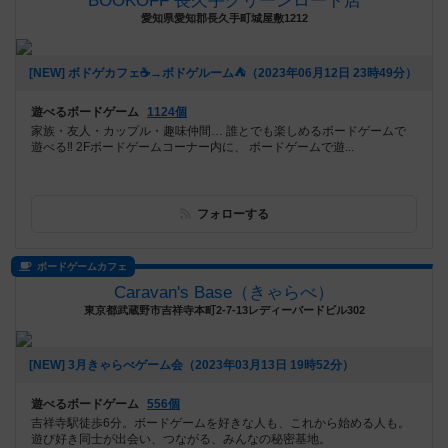
BOOKOFF 長久手グリーンロード店
愛知県愛知郡長久手町城屋敷1212
[NEW] ボドゲカフェ☕️→ボドゲルーム⛺️（2023年06月12日 23時49分）
遊べるボードゲーム
1124個
家族・友人・カップル・趣味仲間… 誰とでも楽しめるボードゲームで
遊べる‼️ 2Fボードゲームコーナー内に、 ボードゲームで遊...
フォローする
ボードゲームカフェ
Caravan's Base（きゃらべ）
東京都武蔵野市吉祥寺本町2-7-13レディーバードビル302
[NEW] 3月きゃらべゲーム会（2023年03月13日 19時52分）
遊べるボードゲーム
556個
吉祥寺駅徒歩6分。ボードゲームを好きな人も、これから始める人も。
遊び好き同士が出会い、つながる、みんなの秘密基地。