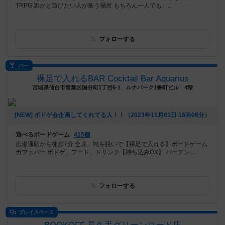
TRPG 誰かと遊びたい人が集う場所 もちろん一人でも、...
フォローする
バー
裸足で入れるBAR Cocktail Bar Aquarius
宮城県仙台市青葉区国分町1丁目6-1 ルナパーク1番町ビル 4階
[NEW] ボドゲ会企画してくれてる人！！（2023年11月01日 16時08分）
遊べるボードゲーム
415個
広瀬通駅から徒歩7分 全席、靴を脱いで【裸足で入れる】ボードゲーム
カフェバー ボドゲ、フード、ドリンク【持ち込みOK】 バーテン...
フォローする
プレイスペース