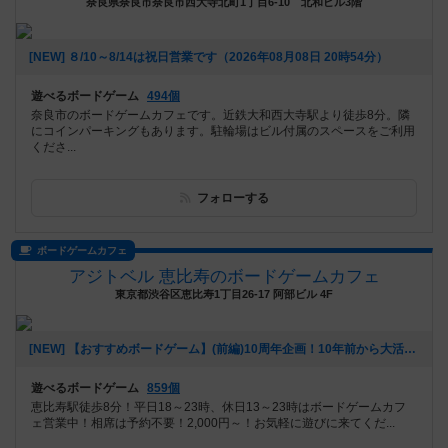
奈良県奈良市奈良市西大寺北町1丁目6-10 北和ビル3階
[NEW] ８/10～8/14は祝日営業です（2026年08月08日 20時54分）
遊べるボードゲーム
494個
奈良市のボードゲームカフェです。近鉄大和西大寺駅より徒歩8分。隣
にコインパーキングもあります。駐輪場はビル付属のスペースをご利用
くださ...
フォローする
ボードゲームカフェ
アジトベル 恵比寿のボードゲームカフェ
東京都渋谷区恵比寿1丁目26-17 阿部ビル 4F
[NEW] 【おすすめボードゲーム】(前編)10周年企画！10年前から大活躍のボードゲーム【#163】をあげました（2026年08月06日 00時03分）
遊べるボードゲーム
859個
恵比寿駅徒歩8分！平日18～23時、休日13～23時はボードゲームカフ
ェ営業中！相席は予約不要！2,000円～！お気軽に遊びに来てくだ...