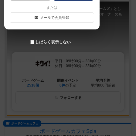
または
「キウイ！」は、2011年9月大阪日本橋で「キウイゲームズ」とし
てスタートしたボードゲームカフェです。 今は新しいオーナーのも
メールで会員登録
と、無...
しばらく表示しない
平日：09時00分～23時00分
休日：09時00分～23時00分
ボードゲーム
開催イベント
平均予算
2518個
0件
の予定
平均800円前後
フォローする
ボードゲームカフェ
ボードゲームカフェSpla