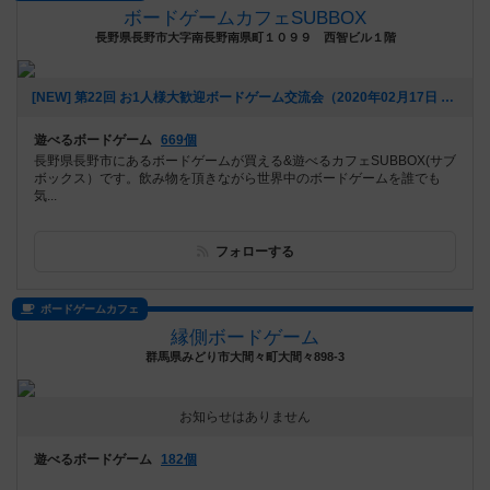
ボードゲームカフェSUBBOX
長野県長野市大字南長野南県町１０９９ 西智ビル１階
[NEW] 第22回 お1人様大歓迎ボードゲーム交流会（2020年02月17日 21時47分）
遊べるボードゲーム
669個
長野県長野市にあるボードゲームが買える&遊べるカフェSUBBOX(サブ
ボックス）です。飲み物を頂きながら世界中のボードゲームを誰でも
気...
フォローする
ボードゲームカフェ
縁側ボードゲーム
群馬県みどり市大間々町大間々898-3
お知らせはありません
遊べるボードゲーム
182個