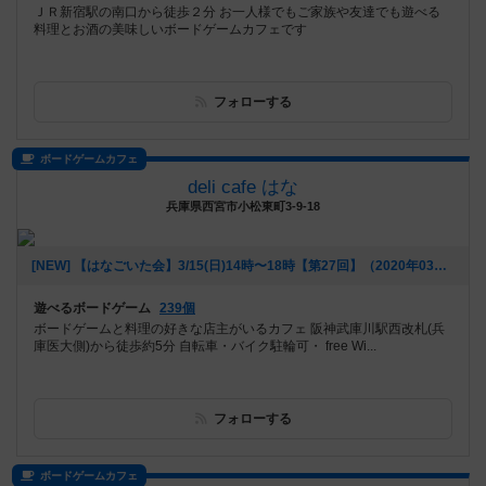
ＪＲ新宿駅の南口から徒歩２分 お一人様でもご家族や友達でも遊べる
料理とお酒の美味しいボードゲームカフェです
フォローする
ボードゲームカフェ
deli cafe はな
兵庫県西宮市小松東町3-9-18
[NEW] 【はなごいた会】3/15(日)14時〜18時【第27回】（2020年03月06日 16時16分）
遊べるボードゲーム
239個
ボードゲームと料理の好きな店主がいるカフェ 阪神武庫川駅西改札(兵
庫医大側)から徒歩約5分 自転車・バイク駐輪可・ free Wi...
フォローする
ボードゲームカフェ