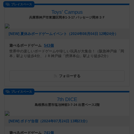
プレイスペース
Toys' Campus
兵庫県神戸市東灘区岡本1-3-17 パッセージ岡本３Ｆ
[NEW] 夏休みボードゲームイベント（2024年08月04日 12時24分）
遊べるボードゲーム
543個
世界中の楽しいボードゲームや珍しい玩具が大集合！（阪急神戸線「岡
本」駅より徒歩4分、ＪＲ神戸線「摂津本山」駅より徒歩2分）
フォローする
プレイスペース
7th DICE
島根県出雲市塩冶神前3-7-24 出雲ベース2階
[NEW] ボドゲ合宿（2024年07月24日 13時23分）
遊べるボードゲーム
741個