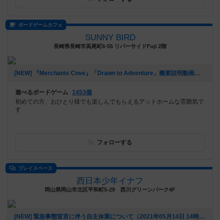
ボードゲームカフェ
SUNNY BIRD
長崎県長崎市高尾町6-55 リバーサイドFuji 2階
[NEW] 『Merchants Cove』「Drawn to Adventure」概要説明動画アップしました。（2021年06月09日 16時06分）
遊べるボードゲーム
1453個
初めての方、おひとり様でも楽しんでもらえるアットホームな雰囲気で
す
フォローする
プレイスペース
西日本少年イナフ
岡山県岡山市北区平和町5-29 西川グリーンパーク4F
[NEW] 緊急事態宣言に伴う自主休業について（2021年05月14日 14時23分）