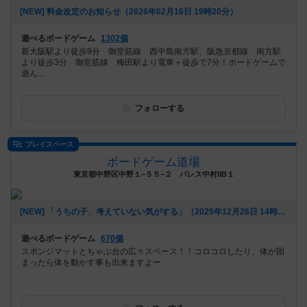
[NEW] 料金改定のお知らせ（2026年02月16日 19時20分）
遊べるボードゲーム
1302個
新大阪駅より徒歩9分 御堂筋線 西中島南方駅、阪急京都線 南方駅
より徒歩3分 御堂筋線 梅田駅より電車＋徒歩で7分！ボードゲームで
遊ん...
フォローする
プレイスペース
ボードゲーム道場
東京都中野区中野１−５５−２ パレス中村ⅡB１
[NEW] 「うちの子、考えていない気がする」（2025年12月26日 14時35分）
遊べるボードゲーム
670個
スポンジマットとちゃぶ台の広々スペース！！コロコロしたり、体が固
まったら体を動かす事も出来ますよー