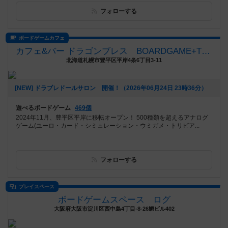
フォローする
ボードゲームカフェ
カフェ&バー ドラゴンブレス BOARDGAME+TRPG
北海道札幌市豊平区平岸4条6丁目3-11
[NEW] ドラブレドールサロン 開催！（2026年06月24日 23時36分）
遊べるボードゲーム
469個
2024年11月、豊平区平岸に移転オープン！ 500種類を超えるアナログ
ゲーム(ユーロ・カード・シミュレーション・ウミガメ・トリビア...
フォローする
プレイスペース
ボードゲームスペース ログ
大阪府大阪市淀川区西中島4丁目-8-26鯛ビル402