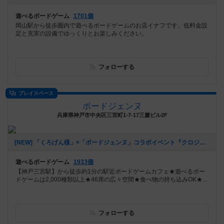
遊べるボードゲーム
1701個
岡山駅から徒歩圏内で遊べるボードゲームのお店イナフです。低料金設
定と充実の設備でゆっくりとお楽しみください。
フォローする
プレイスペース
ボードジェンヌ
兵庫県神戸市中央区三宮町1-7-17三慶ビル2F
[NEW] 「くろげん様」×「ボードジェンヌ」コラボイベント『クロジェンヌ会』（2021年02月13日 14時21分）
遊べるボードゲーム
1933個
【神戸三宮駅】から徒歩約1分の駅近ボードゲームカフェ★遊べるボー
ドゲームは2,000種類以上★46席の広々空間★食べ物の持ち込みOK★...
フォローする