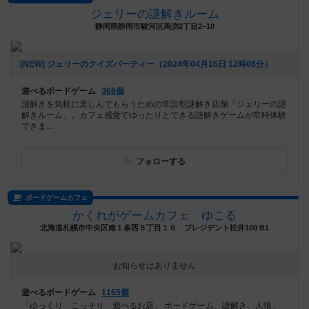
ジェリーの謎解きルーム
静岡県静岡市駿河区馬渕2丁目2−10
[NEW] ジェリーのクイズパーティー（2024年04月16日 12時08分）
遊べるボードゲーム
368個
謎解きを気軽に楽しんでもらうための常設型謎解き店舗「ジェリーの謎
解きルーム」。カフェ感覚でゆったりとできる謎解きゲームが常時体験
できま...
フォローする
ボードゲームカフェ
かくれがゲームカフェ ゆこる
北海道札幌市中央区南１条西５丁目１６ プレジデント松井100 B1
お知らせはありません
遊べるボードゲーム
1165個
「ゆっくり こっそり 遊べるお店」 ボードゲーム、謎解き、人狼、