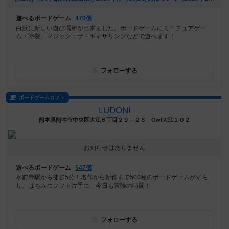
遊べるボードゲーム
470個
白浜に新しい遊び場所が出来ました。ボードゲームにミニチュアゲー
ム・塗装、マジック：ザ・ギャザリングなどで遊べます！
フォローする
ボードゲームカフェ
LUDONI
熊本県熊本市中央区大江６丁目２９－２８ Owl大江１０２
お知らせはありません
遊べるボードゲーム
547個
水前寺駅から徒歩5分！名作から新作まで500種のボードゲームがずら
り。はちみつソフト片手に、今日も冒険の時間！
フォローする