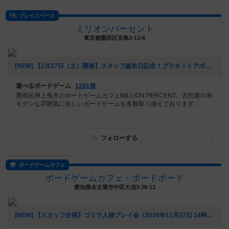
プレイスペース
ミリオンパーセント
東京都墨田区京島3-13-6
[NEW] 【2月27日（土）開催】スタッフ誕生日記念！プラネットアポカリプス会！！（2021年02月02日 13時24分）
遊べるボードゲーム
1281個
墨田区押上曳舟のボードゲームカフェMILLION PERCENT。古民家の和
モダンな雰囲気に珍しいボードゲームを多数取り揃えております...
フォローする
ボードゲームカフェ
ボードゲームカフェ・ボードボード
愛知県名古屋市中区大須3-38-13
[NEW] 【スタッフ企画】ゴリラ人狼プレイ会（2020年11月27日 14時27分）