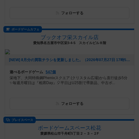
フォローする
ボードゲームカフェ
ブックオフ栄スカイル店
愛知県名古屋市中区栄3-4-5 スカイルビル８階
[NEW] 8月分の買取チラシを更新しました。（2026年07月27日 17時53分）
遊べるボードゲーム
547個
栄地下、大同特殊鋼Phenixスクエア (クリスタル広場)から直行徒歩5分
✨毎週月曜日は『相席Day』🎈平日はU25割で🉐新品、中古ボ...
フォローする
プレイスペース
ボードゲームスペース松花
愛媛県松山市千舟町5丁目２－３－２F