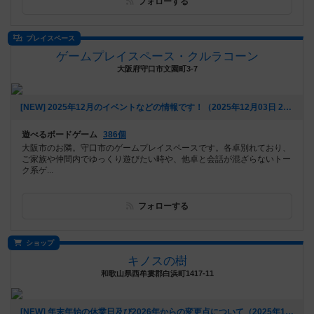
フォローする
プレイスペース
ゲームプレイスペース・クルラコーン
大阪府守口市文園町3-7
[NEW] 2025年12月のイベントなどの情報です！（2025年12月03日 20時24分）
遊べるボードゲーム
386個
大阪市のお隣。守口市のゲームプレイスペースです。各卓別れており、
ご家族や仲間内でゆっくり遊びたい時や、他卓と会話が混ざらないトー
ク系ゲ...
フォローする
ショップ
キノスの樹
和歌山県西牟婁郡白浜町1417-11
[NEW] 年末年始の休業日及び2026年からの変更点について（2025年11月19日 15時50分）