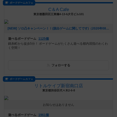
ボードゲームカフェ
C＆A Cafe
東京都墨田区江東橋4-13-6夕月ビル101
[NEW] ソロ凸キャンペーン！！(脱出ゲームに関してです)（2020年08月17日 13時11分）
遊べるボードゲーム
1125個
錦糸町から徒歩5分！ ボードゲームがたくさん遊べる都内屈指のわくわ
く空間！
フォローする
ボードゲームカフェ
リトルケイブ新宿南口店
東京都渋谷区代々木2-6-8
お知らせはありません
遊べるボードゲーム
1961個