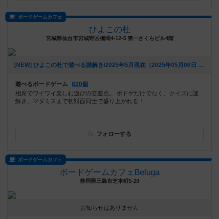
ボードゲームカフェ
ひよこの杜
宮城県仙台市宮城野区榴岡4-12-5 第一さくらビル4階
[NEW] ひよこの杜で遊べる謎解き/2025年5月現在（2025年05月06日 14時03分）
遊べるボードゲーム
820個
相席でワイワイ楽しむ遊びの交差点。 ボドゲだけでなく、クイズに謎
解き、マダミスまで初対面同士で盛り上がれる！
フォローする
ボードゲームカフェ
ボードゲームカフェBeluga
静岡県三島市芝本町5-20
お知らせはありません