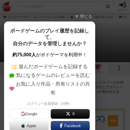
ログイン
閉じる
ボドゲーマTOP
ボードゲームの検索
クーハンデルの通販/商品詳細
作品
ボードゲームのプレイ履歴を記録し
て、
クーハンデル
自分のデータを管理しませんか？
48店のカフェ/スペースが提供中
約75,000人
がボドゲーマを利用中！
遊んだボードゲームを記録する
2
6
49
トップ
画像
動画
レビュー
カフェ
気になるゲームのレビューを読む
クーハンデルで遊ぶことができるボードゲームカフェ・プレイスペースが48
お気に入り作品・所有リストの共
店登録されています。公開プロフィールの都道府県が設定されたアカウント
でログインすると、同じ都道府県内の店舗に絞り込むボタンが表示されま
有
す。
ログイン / 会員登録（10秒）
プレイスペース
Google
X
キウイ！(旧:キウイゲームズ)
PR
大阪府大阪市中央区森ノ宮中央2-8-2 永田中央ビル2階
Apple
Facebook