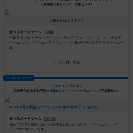
千葉県柏市泉町16-30 大東ビル４F
お知らせはありません
遊べるボードゲーム
380個
千葉県 柏のホビーショップ「ミニチュア フォレスト」は、ミニチュア
ゲーム・ボードゲーム・テーブルトークRPGを中心にアナログゲーム全
般...
フォローする
プレイスペース
CosmosWan
宮城県仙台市若林区清水小路8-2 ディーマークビルディング五橋駅前１F
[NEW] 8月の料金について（2018年08月01日 17時28分）
遊べるボードゲーム
1511個
仙台市営地下鉄南北線・五橋駅北1出口そばのボードゲームショップ
「CosmosWan」です。