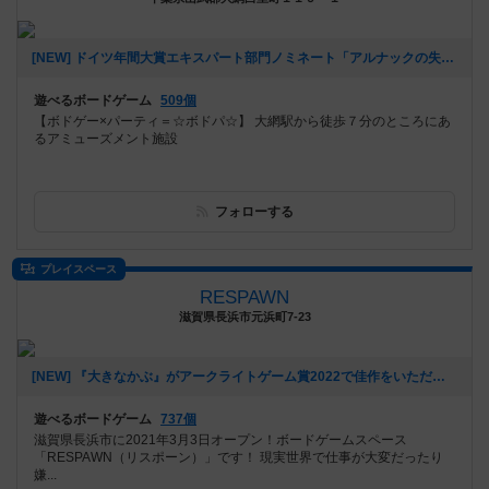
[NEW] ドイツ年間大賞エキスパート部門ノミネート「アルナックの失われし遺跡」を遊ぼう！ in 大網（2022年09月05日 12時32分）
遊べるボードゲーム
509個
【ボドゲー×パーティ＝☆ボドパ☆】 大網駅から徒歩７分のところにあ
るアミューズメント施設
フォローする
プレイスペース
RESPAWN
滋賀県長浜市元浜町7-23
[NEW] 『大きなかぶ』がアークライトゲーム賞2022で佳作をいただきました！！（2022年07月20日 13時29分）
遊べるボードゲーム
737個
滋賀県長浜市に2021年3月3日オープン！ボードゲームスペース
「RESPAWN（リスポーン）」です！ 現実世界で仕事が大変だったり
嫌...