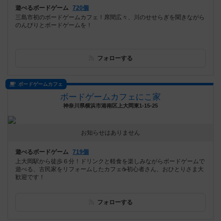
遊べるボードゲーム
720個
三島市初のボードゲームカフェ！席間広々、川のせせらぎを聞きながら
のんびりとボードゲームを！
フォローする
ボードゲームカフェ
ボードゲームカフェにこ家
神奈川県横浜市港南区上大岡東1-15-25
お知らせはありません
遊べるボードゲーム
719個
上大岡駅から徒歩６分！ドリンクと軽食を楽しみながらボードゲームで
遊べる、古民家をリフォームしたカフェ☕️初心者さん、おひとりさま大
歓迎です！
フォローする