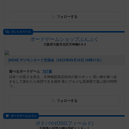
フォローする
プレイスペース
ボードゲームショップぶんぶく
大阪府大阪市北区天神橋5-8-3
[NEW] デジモンカード交流会（2022年09月16日 18時17分）
遊べるボードゲーム
787個
日本一の長さを誇る、天神橋筋商店街内の新スポット 買い物や食べ歩
きをして疲れたら休憩できる場所 夜にグルメな居酒屋で遊ぶ前の時間
つ...
フォローする
ボードゲームカフェ
ボドパや(OSGフィールド)
千葉県山武郡大網白里町１１９－１