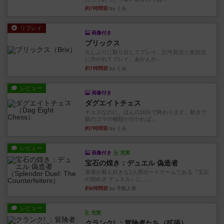
約7時間前
by くみ
リプレイ
画像付き
ブリックス
久しぶりに取り出してプレイ。記号担当と色担当
に分かれてプレイ。あかんか...
約7時間前
by くみ
レビュー
画像付き
ダグエイトチェス
チェスなのに、ほんの10分で終わります。動きで
敵のコマの種類が分かれば...
約7時間前
by くみ
レビュー
画像付き
充実
宝石の煌き：デュエル 偽造者
筆者が最も好きな2人用ボードゲームである『宝石
の煌めき デュエル』に、...
約8時間前
by 手動人形
レビュー
充実
クランク! ：冒険者たち（拡張）