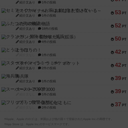
PT
紹介文あり
1件の投稿
セミファイナル ～お前はまだ生きている～
53
PT
紹介文あり
1件の投稿
ふたつの街の物語
52
PT
紹介文あり
18件の投稿
クランク! ：冒険者たち（拡張）
50
PT
紹介文あり
4件の投稿
とうほうの！
42
PT
紹介文なし
1件の投稿
スターマイン・ラミー ポケット
42
PT
紹介文あり
2件の投稿
海兵隊
39
PT
紹介文あり
1件の投稿
スーパーストア3000
39
PT
紹介文なし
1件の投稿
フリップ７：復讐心とともに
37
PT
紹介文なし
2件の投稿
※Apple、Apple のロゴ は、米国および他の国々で登録されたApple Inc.の商標です。
※App Store は、Apple Inc.のサービスマークです。