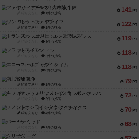
ファイアー・ブルズ / 火牛陣
141
PT
紹介文なし
1件の投稿
ワン・トゥ・ファイブ
122
PT
紹介文あり
1件の投稿
トランスオリエント・エクスプレス
119
PT
紹介文なし
1件の投稿
フラットアイアン
118
PT
紹介文なし
2件の投稿
エコーズ・オブ・タイム
118
PT
紹介文なし
8件の投稿
南北戦争
79
PT
紹介文あり
1件の投稿
キャプテン・フリップ：イスラ・ボンバ
72
PT
紹介文なし
2件の投稿
メメントオンラインタクティクス
70
PT
紹介文あり
4件の投稿
パーミッド
68
PT
紹介文なし
1件の投稿
クリーグ
57