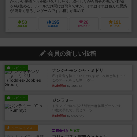
かわいい動物たちを競り落としたり、取引しながら自分の決めた動物
を4枚集める。 ルールだけ聞けば簡単ですが、それはそれは色んな思惑
が 渦巻く恐ろしいゲームです。相手が集めて...
50
195
26
191
興味あり
経験あり
お気に入り
持ってる
会員の新しい投稿
レビュー
ナンジャモンジャ・ミドリ
私は吃音を持っているのですが、友達と集まって
このゲームをした際、3ゲー...
約3時間前
by 155973
レビュー
ジンラミー
トランプで遊べる2人対戦の麻雀風ゲームです。
10枚の手札で、同じスーツ...
約5時間前
by OSAっち
ルール/インスト
画像付き
充実