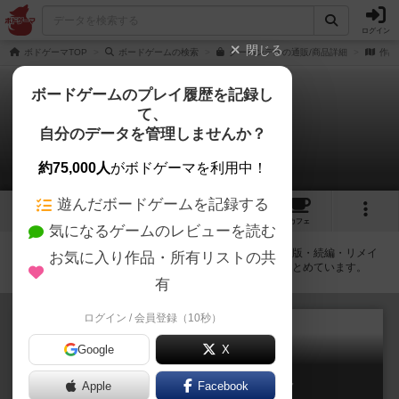
ログイン
閉じる
ボドゲーマTOP
ボードゲームの検索
クーハンデルの通販/商品詳細
作品
ボードゲームのプレイ履歴を記録し
て、
クーハンデル
自分のデータを管理しませんか？
拡張/関連作品 2件
約75,000人
がボドゲーマを利用中！
遊んだボードゲームを記録する
2
6
49
トップ
画像
動画
レビュー
カフェ
気になるゲームのレビューを読む
クーハンデルに紐付いているボードゲーム一覧です。拡張版・続編・リメイ
お気に入り作品・所有リストの共
ク版などの同じシリーズを中心に、関連性の強い作品をまとめています。
有
ログイン / 会員登録（10秒）
Google
X
クーハンデル・フェスティバル
Apple
Facebook