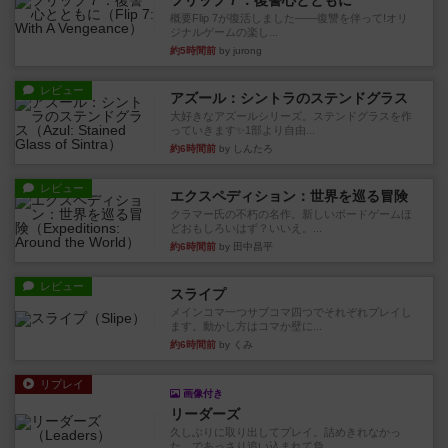
フリップ７：復讐心とともに
概要Flip 7が復活しました――復讐を伴って!オリ
ジナルゲームの楽し...
約5時間前
by jurong
レビュー
アズール：シントラのステンドグラス
大好きなアズールシリーズ。ステンドグラスを作
っていきます✨1部より自由...
約6時間前
by しんたろ
レビュー
エクスペディション：世界を巡る冒険
クラマー氏の不朽の名作。新しいボードゲームほ
どおもしろいはず？いいえ。...
約6時間前
by 田中昌平
レビュー
スライプ
メインコマ一つサブコマ四つでそれぞれプレイし
ます。動かし方はコマか壁に...
約6時間前
by くみ
リプレイ
画像付き
リーダーズ
久しぶりに取り出してプレイ。詰めきれなかっ
た…であっさり追い込まれて負...