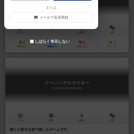
Kuhhandel: Festival
または
メールで会員登録
2～5人
－
10歳～
0件
しばらく表示しない
0
1
0
1
興味あり
経験あり
お気に入り
持ってる
クーハンデルマスター
Kuhhandel Master
2～6人
60分
10歳～
5件
競りと取引を皆で楽しむゲームです。