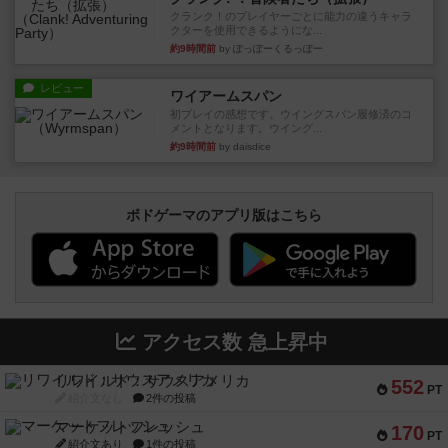
クランク！のプレイヤーごとに能力の違うキャラ
クターを使用できるようにな...
約9時間前
by ぽっぽーくるっぽー
レビュー
ワイアームスパン
初プレイの感想です。ウイングスパン履修済のコ
メントとなります。ウイング...
約9時間前
by daisdice
ボドゲーマのアプリ版はこちら
アクセス数 急上昇中
リワイルド：サウスアメリカ
552
PT
紹介文なし
2件の投稿
マーケットフレッシュ
170
PT
紹介文あり
1件の投稿