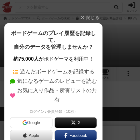
ログイン
閉じる
ボドゲーマTOP
ボードゲームの検索
クーハンデルの通販/商品詳細
作品
ボードゲームのプレイ履歴を記録し
て、
クーハンデル
自分のデータを管理しませんか？
0件の動画
約75,000人
がボドゲーマを利用中！
遊んだボードゲームを記録する
2
6
49
トップ
画像
動画
レビュー
カフェ
気になるゲームのレビューを読む
お気に入り作品・所有リストの共
クーハンデルのトップに戻る
有
ログイン / 会員登録（10秒）
会員の新しい投稿
Google
X
レビュー
充実
Apple
Facebook
南北戦争