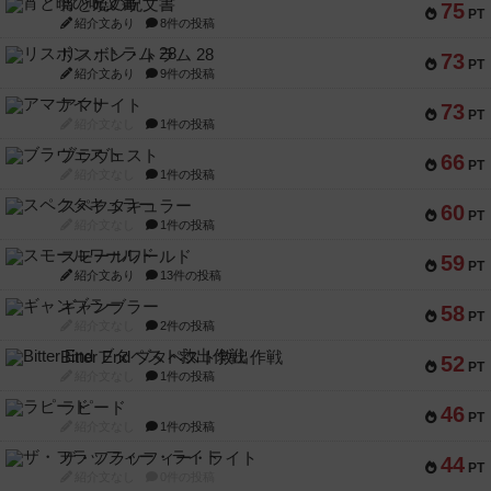
宵と暁の呪文書
75
PT
紹介文あり
8件の投稿
リスボン・トラム 28
73
PT
紹介文あり
9件の投稿
アマナイト
73
PT
紹介文なし
1件の投稿
ブラヴェスト
66
PT
紹介文なし
1件の投稿
スペクタキュラー
60
PT
紹介文なし
1件の投稿
スモールワールド
59
PT
紹介文あり
13件の投稿
ギャンブラー
58
PT
紹介文なし
2件の投稿
Bitter End ブタペスト救出作戦
52
PT
紹介文なし
1件の投稿
ラピード
46
PT
紹介文なし
1件の投稿
ザ・フラッフィー・ライト
44
PT
紹介文なし
0件の投稿