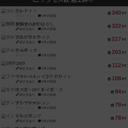
コレクト！
340
PT
紹介文なし
1件の投稿
無限まちがいさがし
322
PT
紹介文あり
2件の投稿
ガルフストライク
217
PT
紹介文あり
1件の投稿
クルティボ
203
PT
紹介文なし
1件の投稿
1809
112
PT
紹介文あり
1件の投稿
ファースト・イン・フライト
108
PT
紹介文あり
3件の投稿
モズビ－ズ・レイダ－ズ
94
PT
紹介文あり
1件の投稿
テンプテーション
79
PT
紹介文なし
2件の投稿
インドネシア
78
PT
紹介文あり
2件の投稿