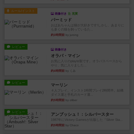
ルール/インスト
画像付き
充実
パーミッド
おばあちゃんは猫が大好きです!しかし、あまりに
も多くの猫を飼っているた...
約3時間前
by jurong
レビュー
画像付き
オラパ・マイン
お気に入りのplayte製です。オラパスペースから
やり、気に入りました...
約4時間前
by くみ
レビュー
マーリン
４人プレイ。インスト1時間プレイ2時間半。結構
ダイス運と手札のカード運...
約5時間前
by oliber
レビュー
アンブッシュ！：シルバースター
1987年にVictory Gamesが出版した『Silver Sta...
約5時間前
by Chaco