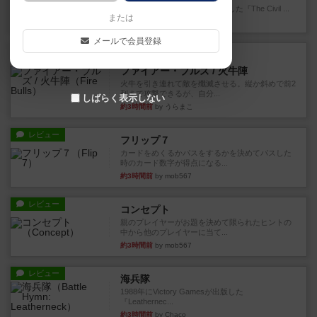
1983年にVictory Gamesが出版した『The Civil ...
または
41分前
by Chaco
メールで会員登録
レビュー
画像付き
ファイアー・ブルズ / 火牛陣
火牛を引き連れて敵を殲滅させる。縦か斜めで前2
列まで攻撃できるが、自分...
しばらく表示しない
約3時間前
by うらまこ
レビュー
フリップ７
カードをめくるかパスをするかを決めてパスした
時のカード数字が得点になる...
約3時間前
by mob567
レビュー
コンセプト
親のプレイヤーがお題を決めて限られたヒントの
中から他のプレイヤーに当て...
約3時間前
by mob567
レビュー
海兵隊
1988年にVictory Gamesが出版した
『Leathernec...
約3時間前
by Chaco