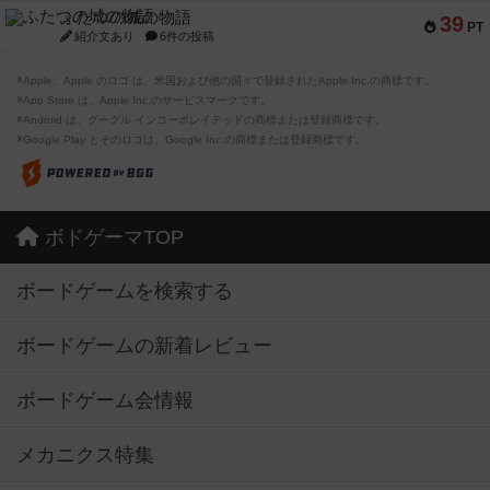
ふたつの城の物語
39
PT
紹介文あり
6件の投稿
※Apple、Apple のロゴ は、米国および他の国々で登録されたApple Inc.の商標です。
※App Store は、Apple Inc.のサービスマークです。
※Android は、グーグル インコーポレイテッドの商標または登録商標です。
※Google Play とそのロゴは、Google Inc.の商標または登録商標です。
ボドゲーマTOP
ボードゲームを検索する
ボードゲームの新着レビュー
ボードゲーム会情報
メカニクス特集