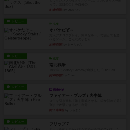
とてもシンプルなダイスゲーム。2つのダイスを振
って、出目の合計を自分の...
約4時間前
by OSAっち
レビュー
充実
オバケだぞ～
対人アナログプレイ。簡単なルールで誰とでも遊
べるゲーム。こんなの子ども...
約5時間前
by おーちゃん
レビュー
充実
南北戦争
1983年にVictory Gamesが出版した『The Civil ...
約9時間前
by Chaco
レビュー
画像付き
ファイアー・ブルズ / 火牛陣
火牛を引き連れて敵を殲滅させる。縦か斜めで前2
列まで攻撃できるが、自分...
約11時間前
by うらまこ
レビュー
フリップ７
カードをめくるかパスをするかを決めてパスした