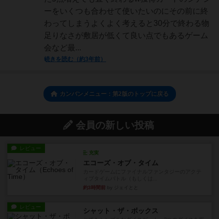
ーをいくつも合わせて使いたいのにその前に終
わってしまうよくよく考えると30分で終わる物
足りなさが敷居が低くて良い点でもあるゲーム
会など最...
続きを読む（約3年前）
カンバンメニュー：第2版のトップに戻る
会員の新しい投稿
レビュー
充実
エコーズ・オブ・タイム
カードゲームにファイナルファンタジーのアクテ
ィブタイムバトル（もしくは...
約3時間前
by ジェイとと
レビュー
シャット・ザ・ボックス