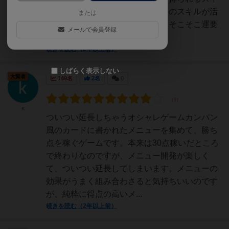
ルによる利益があれば良いが、そのスキルが活
または
かせるような状態にするのにも、そこそこ運要
メールで会員登録
素が絡んでくる。他の人...
続きを読む（2年以上前）
しばらく表示しない
大賢者
149名
2名
0
K
ついつい延長しちゃうオシャレゲームカンバン
風のカードに書かれたメニューを集めて、勝ち
点を稼ぐゲームです。本来は30点稼いだところ
で終わりなのですが、メニュー開発が楽しく
て、ついつい延長してしまいます。メニューの
効果がうまく組み合わさると気持ちいいのです
が、純粋に得点の高いメ...
続きを読む（2年以上前）