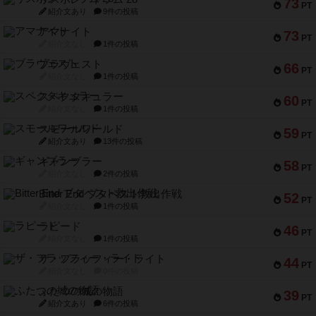
73
PT
紹介文あり
9件の投稿
アマナイト
73
PT
紹介文なし
1件の投稿
ブラヴェスト
66
PT
紹介文なし
1件の投稿
スペクタキュラー
60
PT
紹介文なし
1件の投稿
スモールワールド
59
PT
紹介文あり
13件の投稿
ギャンブラー
58
PT
紹介文なし
2件の投稿
Bitter End ブタペスト救出作戦
52
PT
紹介文なし
1件の投稿
ラピード
46
PT
紹介文なし
1件の投稿
ザ・フラッフィー・ライト
44
PT
紹介文なし
0件の投稿
ふたつの城の物語
39
PT
紹介文あり
6件の投稿