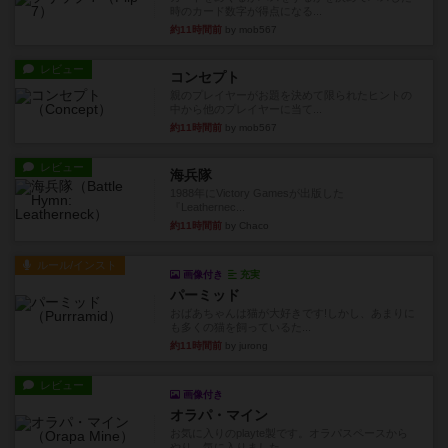
時のカード数字が得点になる...
約11時間前
by mob567
レビュー
コンセプト
親のプレイヤーがお題を決めて限られたヒントの
中から他のプレイヤーに当て...
約11時間前
by mob567
レビュー
海兵隊
1988年にVictory Gamesが出版した
『Leathernec...
約11時間前
by Chaco
ルール/インスト
画像付き
充実
パーミッド
おばあちゃんは猫が大好きです!しかし、あまりに
も多くの猫を飼っているた...
約11時間前
by jurong
レビュー
画像付き
オラパ・マイン
お気に入りのplayte製です。オラパスペースから
やり、気に入りました...