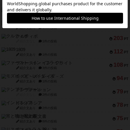
紹介文なし
1件の投稿
無限まちがいさがし
322
PT
紹介文あり
2件の投稿
ガルフストライク
217
PT
紹介文あり
1件の投稿
クルティボ
203
PT
紹介文なし
1件の投稿
1809
112
PT
紹介文あり
1件の投稿
ファースト・イン・フライト
108
PT
紹介文あり
3件の投稿
モズビ－ズ・レイダ－ズ
94
PT
紹介文あり
1件の投稿
テンプテーション
79
PT
紹介文なし
2件の投稿
インドネシア
78
PT
紹介文あり
2件の投稿
宵と暁の呪文書
75
PT
紹介文あり
8件の投稿
リスボン・トラム 28