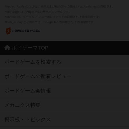
※Apple、Apple のロゴ は、米国および他の国々で登録されたApple Inc.の商標です。
※App Store は、Apple Inc.のサービスマークです。
※Android は、グーグル インコーポレイテッドの商標または登録商標です。
※Google Play とそのロゴは、Google Inc.の商標または登録商標です。
ボドゲーマTOP
ボードゲームを検索する
ボードゲームの新着レビュー
ボードゲーム会情報
メカニクス特集
掲示板・トピックス