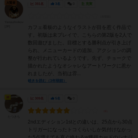
大賢者
391名
3名
0
充実
Yamashnikov
[JP]
カフェ看板のようなイラストが目を惹く作品で
す。初版は未プレイで、こちらの第2版を2人で
数回遊びました。目標とする勝利点が引き上げ
られ、メニューカードの追加、アクションの調
整が行われているようです。先ず、チョークで
描かれたようなオシャレなアートワークに惹か
れましたが、当初は雰...
続きを読む（3年弱前）
神
309名
5名
0
たつきち
2ndエディション1stとの違いは、25点から30点
トリガーになったトコくらいしか気付けなかっ
た5点増えても直ぐ終わるw獲得カードのシナジ