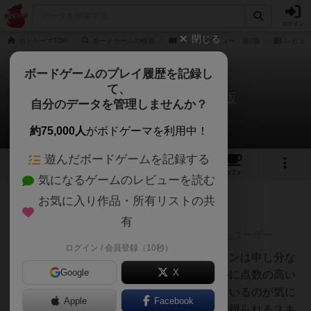
ログイン
閉じる
ボドゲーマTOP
ボードゲームの検索
カンバンメニュー：第2版
レビュ
ボードゲームのプレイ履歴を記録し
て、
カンバンメニュー：第2版
自分のデータを管理しませんか？
4件のレビュー
約75,000人
がボドゲーマを利用中！
遊んだボードゲームを記録する
5
4
11
トップ
画像
動画
レビュー
カフェ
気になるゲームのレビューを読む
お気に入り作品・所有リストの共
仙人
442名
3名
0
有
レーティングが非公開に設定されたユーザー
ログイン / 会員登録（10秒）
ちゃちゃ(勇
デザインに惹かれて入手。デザインは申し分な
者)
Google
X
いが、ゲーム性は、割とシンプルに点数の高い
メニューを作った者勝ちになっているのが気に
Apple
Facebook
なる。もう少し、メニュー獲得で得られるスキ