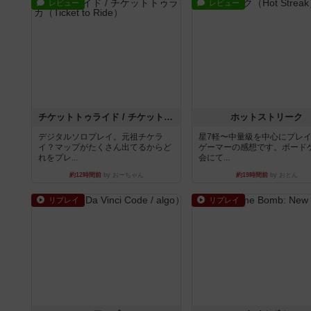
レビュー
レビュー
チケットトゥライド / チケットトゥライドアメリカ
ホットストリーク
デジタルソロプレイ。元祖チケラ
星7軽〜中量級を中心にプレ
イ？マップがたくさん出てるからど
ゲーマーの感想です。ボード
れをプレ...
会にて...
約12時間前
by おーちゃん
約19時間前
by おとん
リプレイ
リプレイ