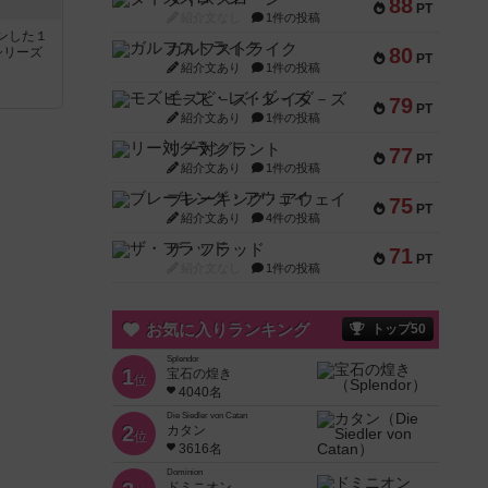
88
PT
紹介文なし
1件の投稿
ンした１
ガルフストライク
80
シリーズ
PT
紹介文あり
1件の投稿
モズビ－ズ・レイダ－ズ
79
PT
紹介文あり
1件の投稿
リー対グラント
77
PT
紹介文あり
1件の投稿
ブレーキング・アウェイ
75
PT
紹介文あり
4件の投稿
ザ・フラッド
71
PT
紹介文なし
1件の投稿
お気に入りランキング
トップ50
Splendor
1
宝石の煌き
位
4040名
Die Siedler von Catan
2
カタン
位
3616名
Dominion
ドミニオン