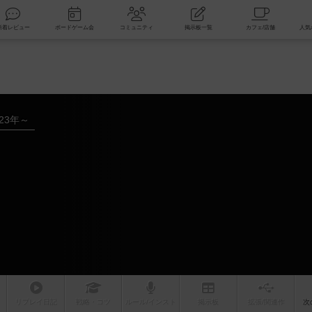
索
新着レビュー
ボードゲーム会
コミュニティ
掲示板一覧
023年～
リプレイ
日記
戦略
・コツ
ルール
/インスト
掲示板
拡張/関連
作
次