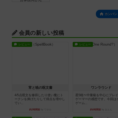
カンバン
会員の新しい投稿
レビュー
レビュー
宵と暁の呪文書
ワンラウンド
4/5点呪文を修得したり使い魔にト
星5軽〜中量級を中心にプレ
ークンを捧げたりして得点を増やし
ゲーマーの感想です。今回は
てい...
ゲーム...
約2時間前
by ワタル
約6時間前
by おとん