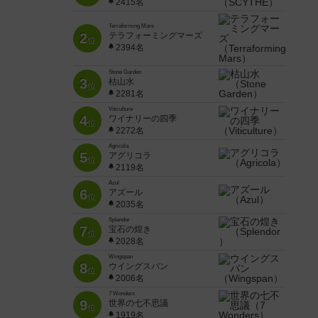
2415名
Terraforming Mars
2
テラフォーミングマーズ
位
2394名
Stone Garden
3
枯山水
位
2281名
Viticulture
4
ワイナリーの四季
位
2272名
Agricola
5
アグリコラ
位
2119名
Azul
6
アズール
位
2035名
Splendor
7
宝石の煌き
位
2028名
Wingspan
8
ウイングスパン
位
2006名
7 Wonders
9
世界の七不思議
位
1919名