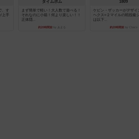
タイムボム
1809
で、す
まず簡単で軽い！大人数で遊べる！
ケビン・ザッカーがデザイ
が上手
それなのに小箱！何より楽しい！！
ヘクス=２マイルの戦役級
正体隠...
は以下...
約20時間前
by あまる
約20時間前
by Chaco