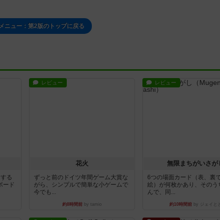
メニュー：第2版のトップに戻る
レビュー
レビュー
花火
無限まちがいさが
イする
ずっと前のドイツ年間ゲーム大賞な
6つの場面カード（表、裏
ボード
がら、シンプルで簡単な小ゲームで
絵）が何枚かあり、そのう
今でも...
んで、同...
約8時間前
by tamio
約10時間前
by ジェイと