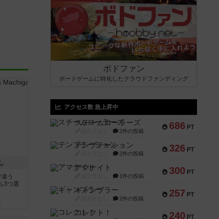
ボドファン
ボードゲームに特化したクラウドファンディング
アクセス数 急上昇中
スチームローラーズ
686
PT
紹介文なし
2件の投稿
テンプテーション
326
PT
紹介文なし
2件の投稿
し
アマナイト
300
PT
で違う
紹介文なし
1件の投稿
ち3つ選
ギャンブラー
257
PT
紹介文なし
2件の投稿
と
コレクト！
240
PT