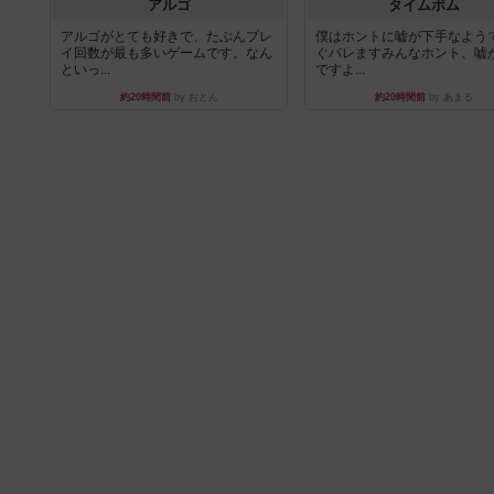
アルゴ
タイムボム
アルゴがとても好きで、たぶんプレ
僕はホントに嘘が下手なよう
イ回数が最も多いゲームです。なん
ぐバレますみんなホント、嘘
といっ...
ですよ...
約20時間前
by おとん
約20時間前
by あまる