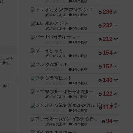
紹介文なし
1件の投稿
トリオンフ ア マレンゴ
236
PT
紹介文あり
1件の投稿
エレメンツ
232
PT
紹介文あり
4件の投稿
バー！パーティー
212
PT
紹介文なし
1件の投稿
ド
ギョッと
154
PT
紹介文あり
1件の投稿
い。息子
の勝ち。
クルティボ
152
PT
紹介文なし
1件の投稿
ブラヴェスト
140
PT
紹介文なし
1件の投稿
ドブル：ポケットモンスター
122
PT
紹介文あり
4件の投稿
ジャンヌ・ダルク-オルレアン ドロー＆ライト
118
PT
紹介文なし
5件の投稿
ファースト・イン・フライト
94
PT
紹介文あり
3件の投稿
ダイススローン