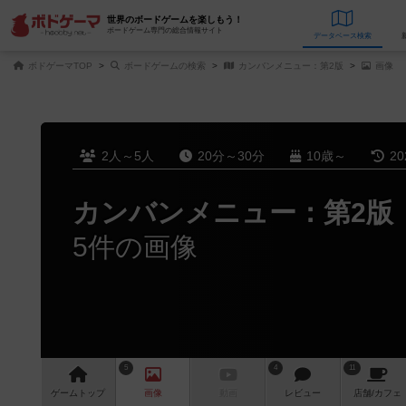
世界のボードゲームを楽しもう！
ボードゲーム専門の総合情報サイト
データベース
検
ボドゲーマTOP
ボードゲームの検索
カンバンメニュー：第2版
画像
2人～5人
20分～30分
10歳～
2
カンバンメニュー：第2版
5件の画像
5
4
11
ゲーム
トップ
画像
動画
レビュー
店舗/
カフェ