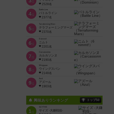
3
位
2528名
Battle Line
4
バトルライン
位
2377名
Terraforming Mars
5
テラフォーミングマーズ
位
2370名
6 nimmt!
6
ニムト
位
2201名
Carcassonne
7
カルカソンヌ
位
2190名
Wingspan
8
ウイングスパン
位
2148名
Azul
9
アズール
位
1903名
興味ありランキング
トップ50
SCYTHE
1
サイズ -大鎌戦役-
位