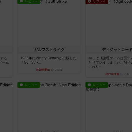
レビュー
リプレイ
ガルフストライク
ディジットコー
イする
1983年にVictory Gamesが出版した
やっぱり論理ゲームは面白
ゲーム
『Gulf Strik...
とリプレイしました。息子
これリ...
約19時間前
by Chaco
約20時間前
by くみ
レビュー
レビュー