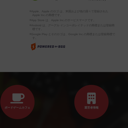
※Apple、Apple のロゴ は、米国および他の国々で登録された
Apple Inc.の商標です。
※App Store は、Apple Inc.のサービスマークです。
※Android は、グーグル インコーポレイテッドの商標または登録商
標です。
※Google Play とそのロゴは、Google Inc.の商標または登録商標で
す。
ボードゲームカフェ
運営者情報