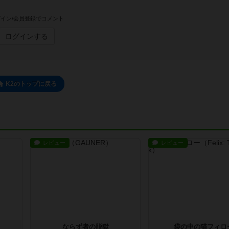
イン/会員登録でコメント
ログインする
K2のトップに戻る
レビュー
レビュー
ならず者の脱獄
袋の中の猫フィロ