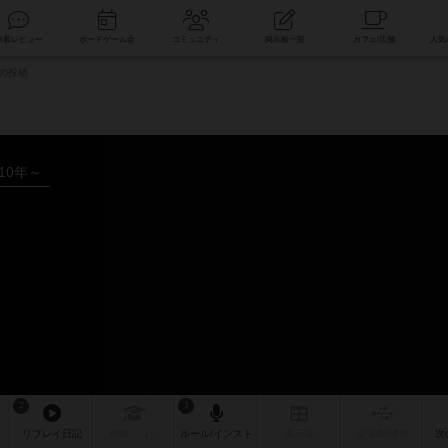
索
新着レビュー
ボードゲーム会
コミュニティ
掲示板一覧
の投稿
010年～
2
3
リプレイ
日記
戦略
・コツ
ルール
/インスト
掲示板
拡張/関連
作
次