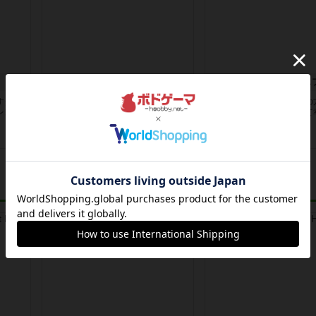
ファイブミニット ダンジョン
すタイ
戦士や魔法使いとなってダンジョン
王様と食卓を囲み、王家の
レンガ
のボスを倒そう！というリアルタイ
べる料理を食べれるなんて
ム協力...
す。でも...
7年弱前
の投稿
7年弱前
の投稿
レビュー
レビュー