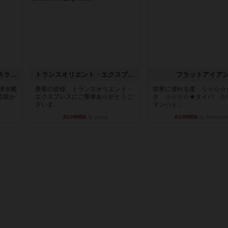
キャプテン・フリップ：イスラ・ボンバ
トランスオリエント・エクスプレス
フラットアイア
潜水艦
乗客の皆様、トランスオリエント・
世界に浸れる度 ☆☆☆☆
監獄か
エクスプレスにご乗車ありがとうご
さ ☆☆☆☆★タイパ ☆
ざいま...
マンハッ...
約12時間前
by jurong
約13時間前
by DKnewyor