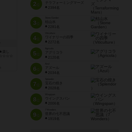
2
テラフォーミングマーズ
位
2394名
Stone Garden
3
枯山水
位
2281名
Viticulture
4
ワイナリーの四季
位
2272名
ン
Agricola
★楽し
5
アグリコラ
位
☆☆☆☆
2120名
Azul
6
アズール
k
位
2034名
Splendor
7
宝石の煌き
位
2028名
Wingspan
8
ウイングスパン
位
2006名
7 Wonders
9
世界の七不思議
位
1919名