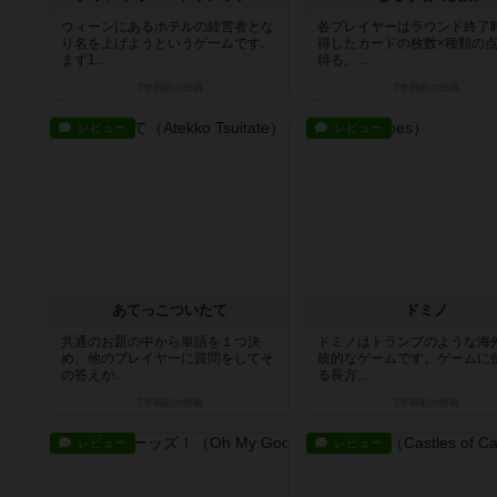
ウィーンにあるホテルの経営者とな
各プレイヤーはラウンド終了
り名を上げようというゲームです。
得したカードの枚数×種類の
まず1...
得る。...
7年弱前
の投稿
7年弱前
の投稿
レビュー
レビュー
あてっこついたて
ドミノ
共通のお題の中から単語を１つ決
ドミノはトランプのような海
め、他のプレイヤーに質問をしてそ
統的なゲームです。ゲームに
の答えが...
る長方...
7年弱前
の投稿
7年弱前
の投稿
レビュー
レビュー