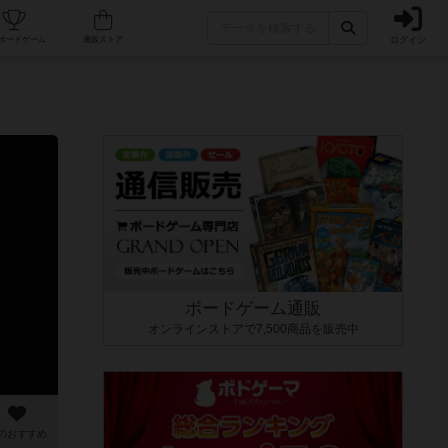
ログイン
カフェ/店舗
人気ボードゲーム
通販ストア
ボードゲーム通販
オンラインストアで7,500商品を販売中
のおすすめ