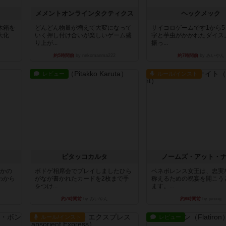
ュ
メメントオンラインタクティクス
ヘックメック
木箱を
どんどん物量が増えて大変になって
サイコロゲームです1から
大化
いく押し付け合いが楽しいゲーム盛
字と芋虫がかかれたダイス
り上が...
振っ...
約5時間前
by nekomanma222
約7時間前
by みいやん
レビュー
ルール/インスト
ピタッコカルタ
ノームズ・アット・
とかの
ボドゲ相席会でプレイしましたひら
ベネボレンス女王は、忠実
わから
がなが書かれたカードを2枚まで手
称えるための祝宴を開こう
をつけ...
ます。...
約7時間前
by みいやん
約8時間前
by jurong
ルール/インスト
レビュー