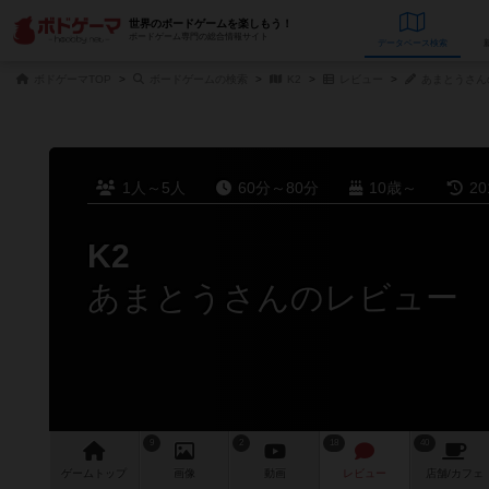
世界のボードゲームを楽しもう！
ボードゲーム専門の総合情報サイト
データベース
検
ボドゲーマTOP
ボードゲームの検索
K2
レビュー
あまとうさん
1人～5人
60分～80分
10歳～
2
K2
あまとうさんのレビュー
9
2
18
40
ゲーム
トップ
画像
動画
レビュー
店舗/
カフェ