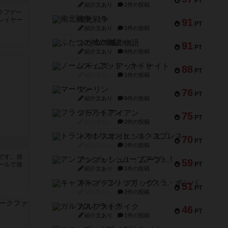
PT
紹介文あり
1件の投稿
ブラフゲー
南北戦争
レイヤー
91
PT
紹介文あり
1件の投稿
ふたつの城の物語
91
PT
紹介文あり
6件の投稿
ノームズ・アット・ナイト
88
PT
紹介文なし
1件の投稿
マーリン
76
PT
紹介文あり
6件の投稿
フラットアイアン
75
PT
紹介文なし
2件の投稿
トランスオリエント・エクスプレス
70
PT
紹介文なし
1件の投稿
です。崩
アンブッシュ！：ムーブアウト！
59
ールで遊
PT
紹介文あり
1件の投稿
キャプテン・フリップ：イスラ・ボンバ
51
PT
紹介文なし
2件の投稿
ガルフストライク
46
PT
紹介文あり
1件の投稿