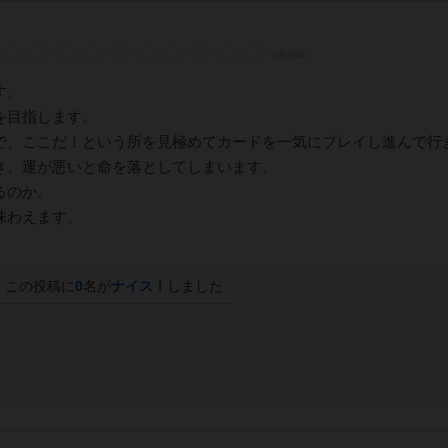
す。
を目指します。
で、ここだ！という所を見極めてカードを一気にプレイし進んで行
き、運が悪いと命を落としてしまいます。
るのか。
味わえます。
この投稿に
0
名が
ナイス！
しました