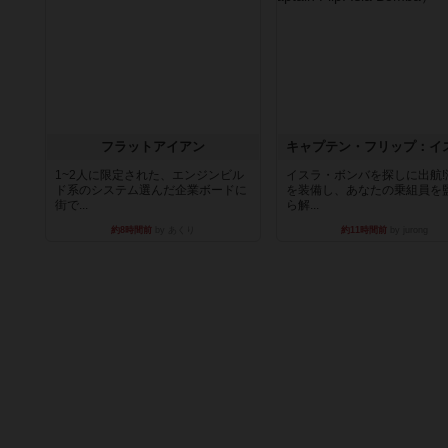
フラットアイアン
1~2人に限定された、エンジンビル
イスラ・ボンバを探しに出航!
ド系のシステム選んだ企業ボードに
を装備し、あなたの乗組員を
街で...
ら解...
約8時間前
by あくり
約11時間前
by jurong