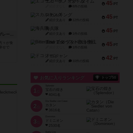
エコーズ・オブ・タイム
45
PT
紹介文なし
8件の投稿
スカルキング
45
PT
紹介文あり
12件の投稿
海兵隊
45
PT
紹介文あり
1件の投稿
キング・ルイ / キングスブレークファースト
Bitter End ブタペスト救出作戦
方々が食
45
PT
幸せで
紹介文なし
1件の投稿
ドコジャン
42
PT
紹介文あり
10件の投稿
お気に入りランキング
トップ50
Splendor
1
宝石の煌き
位
4041名
Die Siedler von Catan
2
カタン
位
3616名
Dominion
3
ドミニオン
位
2530名
Battle Line