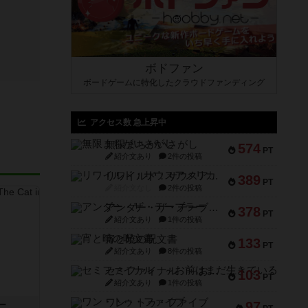
ボドファン
ボードゲームに特化したクラウドファンディング
アクセス数 急上昇中
無限まちがいさがし
574
PT
紹介文あり
2件の投稿
リワイルド：サウスアメリカ
389
PT
紹介文なし
2件の投稿
アンダー・ザ・テーブラー
378
PT
紹介文あり
1件の投稿
宵と暁の呪文書
133
PT
紹介文あり
8件の投稿
セミファイナル ～お前はまだ生きている～
103
PT
紹介文あり
1件の投稿
ワン・トゥ・ファイブ
97
ー