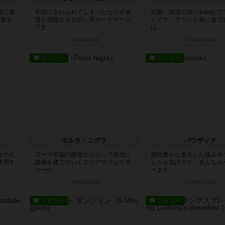
時に獲
牢獄に入れられてしまったならず者
可愛い猫達の競り&amp;
点数を
達を脱獄させる渋い系カードゲーム
ムです。ラウンド毎に各プ
です。...
は...
7年弱前
の投稿
7年弱前
の投稿
レビュー
レビュー
ポルタ・ニグラ
バウザック
外の伝
ローマ帝国の建築士となって各地に
個性豊かな形をした積み木
使用す
建物を建てていくエリアマジョリテ
したら負けです。色んなル
ィーの...
べます...
7年弱前
の投稿
7年弱前
の投稿
レビュー
レビュー