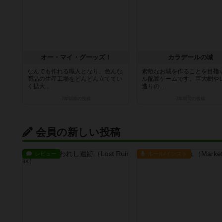
オー・マイ・グーッズ！
カラデールの城
なんでも作れる職人となり、色んな
素敵なお城を作ることを目指
商品の生産工場をどんどん立ててい
ル配置ゲームです。巨大樹や
く拡大...
造りの...
7年弱前
の投稿
7年弱前
の投稿
会員の新しい投稿
レビュー
ルール/インスト