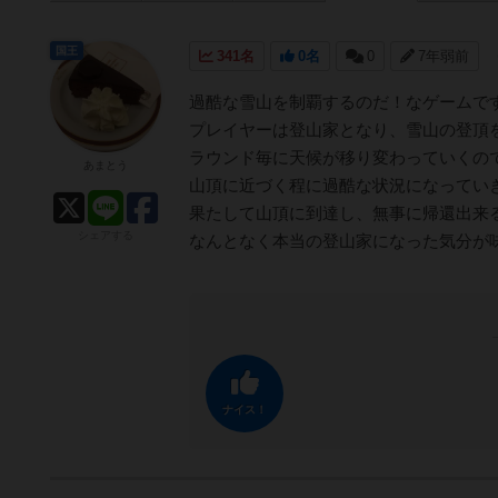
国王
341名
0名
0
7年弱前
過酷な雪山を制覇するのだ！なゲームで
プレイヤーは登山家となり、雪山の登頂
ラウンド毎に天候が移り変わっていくの
あまとう
山頂に近づく程に過酷な状況になってい
果たして山頂に到達し、無事に帰還出来
シェアする
なんとなく本当の登山家になった気分が
ナイス！