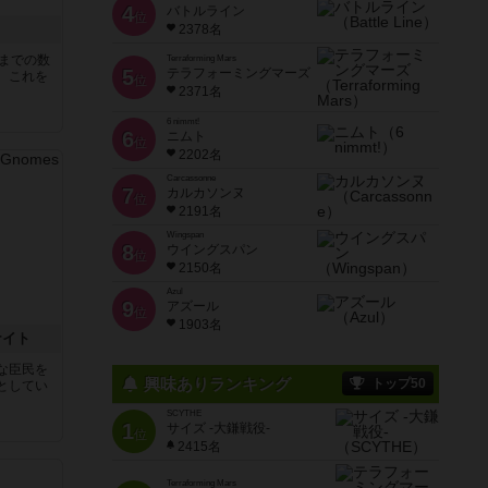
4
バトルライン
位
2378名
5までの数
Terraforming Mars
5
テラフォーミングマーズ
。これを
位
2371名
6 nimmt!
6
ニムト
位
2202名
Carcassonne
7
カルカソンヌ
位
2191名
Wingspan
8
ウイングスパン
位
2150名
Azul
9
アズール
位
1903名
ナイト
な臣民を
興味ありランキング
トップ50
としてい
SCYTHE
1
サイズ -大鎌戦役-
位
2415名
Terraforming Mars