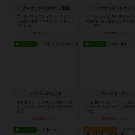
アルナックの失われし遺跡
マーケットフレッシ
アナログ対人プレイ数回。クニツィ
目的あなたの店先に農産物の
ア先生の名作「エルドラドを探し
戦略的に積み重ねて在庫を最
て」にあ...
し、競合...
34分前
by おーちゃん
約5時間前
by jurong
レビュー
レビュー
ハゲタカのえじき
ジャスト・ワン
超有名なゲームですが、初めてプレ
まぁ面白かった‼️よくテレビ
イしました。1から15までのカード
バラエティなんかで、お題が
がプ...
ずに...
約7時間前
by みいやん
約7時間前
by みいやん
レビュー
ルール/インスト