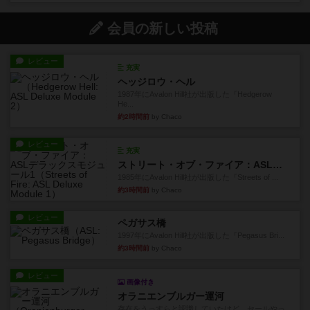
会員の新しい投稿
レビュー
充実
ヘッジロウ・ヘル
1987年にAvalon Hill社が出版した『Hedgerow
He...
約2時間前
by Chaco
レビュー
充実
ストリート・オブ・ファイア：ASLデラックスモジュール1
1985年にAvalon Hill社が出版した『Streets of ...
約3時間前
by Chaco
レビュー
ペガサス橋
1997年にAvalon Hill社が出版した『Pegasus Bri...
約3時間前
by Chaco
レビュー
画像付き
オラニエンブルガー運河
存在をうっすらと認識していたけど、セールやっ