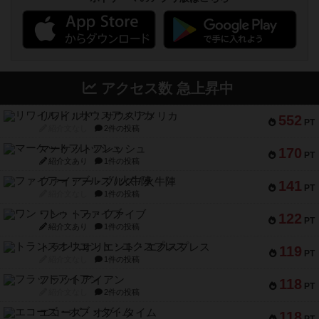
アクセス数 急上昇中
リワイルド：サウスアメリカ
552
PT
紹介文なし
2件の投稿
マーケットフレッシュ
170
PT
紹介文あり
1件の投稿
ファイアー・ブルズ / 火牛陣
141
PT
紹介文なし
1件の投稿
ワン・トゥ・ファイブ
122
PT
紹介文あり
1件の投稿
トランスオリエント・エクスプレス
119
PT
紹介文なし
1件の投稿
フラットアイアン
118
PT
紹介文なし
2件の投稿
エコーズ・オブ・タイム
118