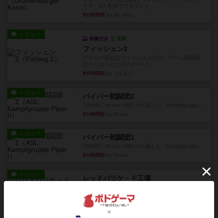
てて、2人専用でワカプレと...
約3時間前
by みいやん
レビュー
画像付き
充実
フィッシェン2
ゲームの流れはフィッシェンだが、ゲーム開始時
はペリカンとエビの2スート...
約3時間前
by うらまこ
レビュー
パイパー戦闘団2
1996年にAvalon Hill社が出版した『Kampfgruppe...
約4時間前
by Chaco
レビュー
パイパー戦闘団1
1993年にAvalon Hill社が出版した『Kampfgruppe...
約4時間前
by Chaco
レビュー
レッドバリケ－ド工場
1989年にAvalon Hill社が出版した『Red Barrica...
約4時間前
by Chaco
レビュー