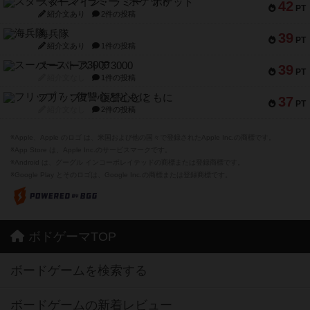
スターマイン・ラミー ポケット
42
PT
紹介文あり
2件の投稿
海兵隊
39
PT
紹介文あり
1件の投稿
スーパーストア3000
39
PT
紹介文なし
1件の投稿
フリップ７：復讐心とともに
37
PT
紹介文なし
2件の投稿
※Apple、Apple のロゴ は、米国および他の国々で登録されたApple Inc.の商標です。
※App Store は、Apple Inc.のサービスマークです。
※Android は、グーグル インコーポレイテッドの商標または登録商標です。
※Google Play とそのロゴは、Google Inc.の商標または登録商標です。
ボドゲーマTOP
ボードゲームを検索する
ボードゲームの新着レビュー