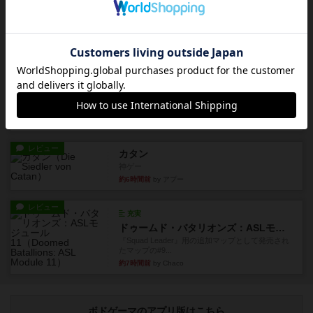
充実
オラニエンブルガー運河
友人の所持してるゲームをさせてもらいました。
まだワーカーの置いていない...
約4時間前
by おっちょこちょい
レビュー
ゴットファイブ！
自分の前に背を向けて並ぶ5枚の手札の数字を当て
るゲーム。相手の手札/場...
約6時間前
by daisdice
レビュー
カタン
神ゲー
約6時間前
by アプー
レビュー
充実
ドゥームド・バタリオンズ：ASLモジュール11
『Squad Leader』用の追加マップとして発売され
たマップの#9...
約7時間前
by Chaco
ボドゲーマのアプリ版はこちら