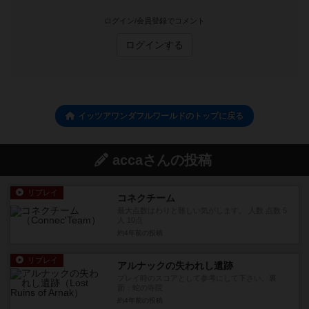
ログイン/会員登録でコメント
ログインする
イッツアワンダフルワールドのトップに戻る
accaさんの投稿
リプレイ
コネクチーム
最大点数はわりと難しい気がします。 人数 点数 5
人 10点
約4年前
の投稿
リプレイ
アルナックの失われし遺跡
プレイ時のスコアとして参考にして下さい。裏
面：蛇の寺院
約4年前
の投稿