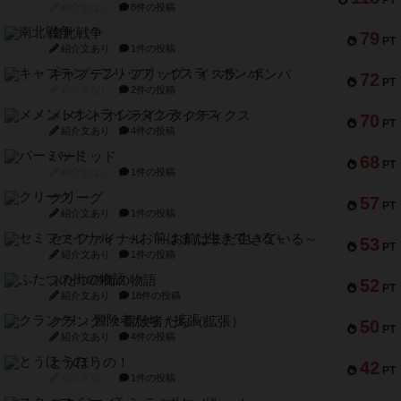
PT
紹介文なし
8件の投稿
南北戦争
79
PT
紹介文あり
1件の投稿
キャプテン・フリップ：イスラ・ボンバ
72
PT
紹介文なし
2件の投稿
メメントオンラインタクティクス
70
PT
紹介文あり
4件の投稿
パーミッド
68
PT
紹介文なし
1件の投稿
クリーグ
57
PT
紹介文あり
1件の投稿
セミファイナル ～お前はまだ生きている～
53
PT
紹介文あり
1件の投稿
ふたつの街の物語
52
PT
紹介文あり
18件の投稿
クランク! ：冒険者たち（拡張）
50
PT
紹介文あり
4件の投稿
とうほうの！
42
PT
紹介文なし
1件の投稿