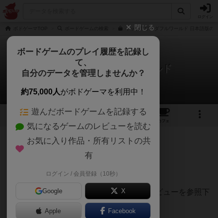
ログイン
閉じる
ボドゲーマTOP
ボードゲームの検索
イッツアワンダフルワールド 日本語版の通
ボードゲームのプレイ履歴を記録し
て、
イッツアワンダフルワールド
自分のデータを管理しませんか？
accaさんのレビュー
約75,000人
がボドゲーマを利用中！
遊んだボードゲームを記録する
16
2
48
253
トップ
画像
動画
レビュー
カフェ
気になるゲームのレビューを読む
お気に入り作品・所有リストの共
898名
2名
0
5年以上前
有
レーティングが非公開に設定されたユーザー
【収納案】
ログイン / 会員登録（10秒）
Google
X
基本的なルールなどについては他の方のレビューを参照下
さい。
Apple
Facebook