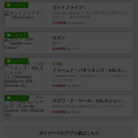
レビュー
ゴットファイブ！
自分の前に背を向けて並ぶ5枚の手札の数字を当て
るゲーム。相手の手札/場...
約3時間前
by daisdice
レビュー
カタン
神ゲー
約3時間前
by アプー
レビュー
充実
ドゥームド・バタリオンズ：ASLモジュール11
『Squad Leader』用の追加マップとして発売され
たマップの#9...
約4時間前
by Chaco
レビュー
クロワ・ド・ゲール：ASLモジュール10
1992年にAvalon Hill社が出版した『Croix de Gu...
約4時間前
by Chaco
ボドゲーマのアプリ版はこちら