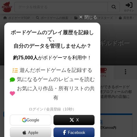
ログイン
閉じる
ボドゲーマTOP
ボードゲームの検索
異世界ギルドマスターズ
異世界ギ
ボードゲームのプレイ履歴を記録し
て、
異世界ギルドマスターズ：豪華版ギルドボー
自分のデータを管理しませんか？
ド
8店のカフェ/スペースが提供中
約75,000人
がボドゲーマを利用中！
遊んだボードゲームを記録する
1
2
8
トップ
画像
動画
レビュー
カフェ
気になるゲームのレビューを読む
異世界ギルドマスターズ：豪華版ギルドボードで遊ぶことができるボードゲ
お気に入り作品・所有リストの共
ームカフェ・プレイスペースが8店登録されています。公開プロフィールの都
道府県が設定されたアカウントでログインすると、同じ都道府県内の店舗に
有
絞り込むボタンが表示されます。
ログイン / 会員登録（10秒）
プレイスペース
Google
X
ボードゲームスペース 天岩庵
東京都品川区東大井3-1-3 グランベーネB1F 大井町Kanoa内
Apple
Facebook