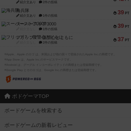
紹介文あり
2件の投稿
海兵隊
39
PT
紹介文あり
1件の投稿
スーパーストア3000
39
PT
紹介文なし
1件の投稿
フリップ７：復讐心とともに
37
PT
紹介文なし
2件の投稿
※Apple、Apple のロゴ は、米国および他の国々で登録されたApple Inc.の商標です。
※App Store は、Apple Inc.のサービスマークです。
※Android は、グーグル インコーポレイテッドの商標または登録商標です。
※Google Play とそのロゴは、Google Inc.の商標または登録商標です。
ボドゲーマTOP
ボードゲームを検索する
ボードゲームの新着レビュー