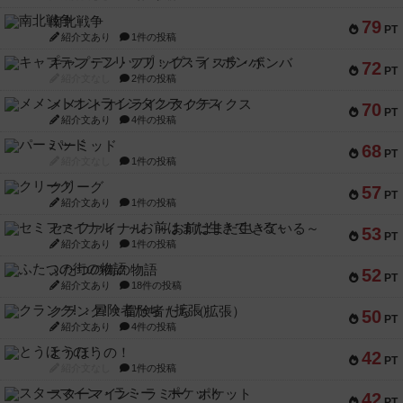
南北戦争
79
PT
紹介文あり
1件の投稿
キャプテン・フリップ：イスラ・ボンバ
72
PT
紹介文なし
2件の投稿
メメントオンラインタクティクス
70
PT
紹介文あり
4件の投稿
パーミッド
68
PT
紹介文なし
1件の投稿
クリーグ
57
PT
紹介文あり
1件の投稿
セミファイナル ～お前はまだ生きている～
53
PT
紹介文あり
1件の投稿
ふたつの街の物語
52
PT
紹介文あり
18件の投稿
クランク! ：冒険者たち（拡張）
50
PT
紹介文あり
4件の投稿
とうほうの！
42
PT
紹介文なし
1件の投稿
スターマイン・ラミー ポケット
42
PT