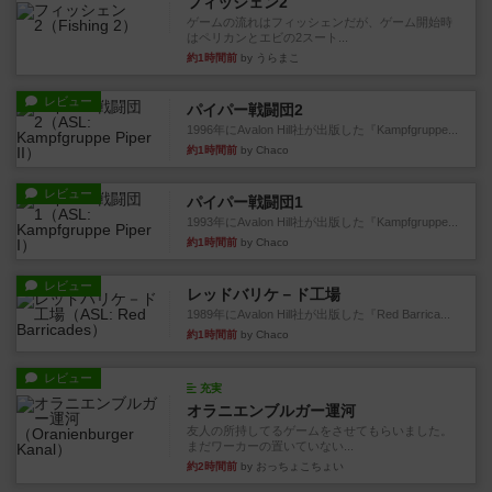
フィッシェン2
ゲームの流れはフィッシェンだが、ゲーム開始時
はペリカンとエビの2スート...
約1時間前
by うらまこ
レビュー
パイパー戦闘団2
1996年にAvalon Hill社が出版した『Kampfgruppe...
約1時間前
by Chaco
レビュー
パイパー戦闘団1
1993年にAvalon Hill社が出版した『Kampfgruppe...
約1時間前
by Chaco
レビュー
レッドバリケ－ド工場
1989年にAvalon Hill社が出版した『Red Barrica...
約1時間前
by Chaco
レビュー
充実
オラニエンブルガー運河
友人の所持してるゲームをさせてもらいました。
まだワーカーの置いていない...
約2時間前
by おっちょこちょい