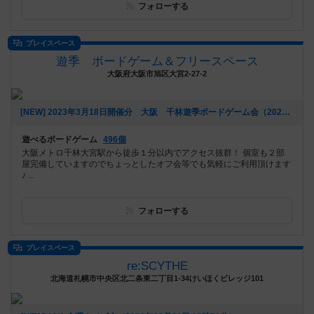
フォローする
プレイスペース
遊季 ボードゲーム＆フリースペース
大阪府大阪市旭区大宮2-27-2
[NEW] 2023年3月18日開催分 大阪 千林遊季ボードゲーム会（2023年02月17日 16時08分）
遊べるボードゲーム
496個
大阪メトロ千林大宮駅から徒歩１分以内でアクセス抜群！ 個室も２部
屋完備していますのでちょっとしたオフ会等でも気軽にご利用頂けます
♪ ...
フォローする
プレイスペース
re:SCYTHE
北海道札幌市中央区北二条東二丁目1-34けいほくビレッジ101