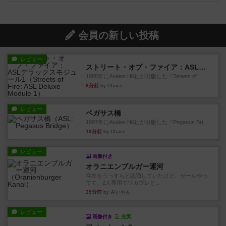
会員の新しい投稿
レビュー
ストリート・オブ・ファイア：ASLデラックスモジュール1
1985年にAvalon Hill社が出版した『Streets of ...
6分前
by Chaco
レビュー
ペガサス橋
1997年にAvalon Hill社が出版した『Pegasus Bri...
19分前
by Chaco
レビュー
画像付き
オラニエンブルガー運河
存在をうっすらと認識していたけど、セールやっ
てて、2人専用でワカプレと...
39分前
by みいやん
レビュー
画像付き
充実