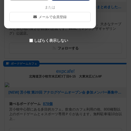
[NEW] MtG FINAL FANTASY：天岩庵公認店イベントをまとめました（2025年06月09日 17時21分）
または
メールで会員登録
遊べるボードゲーム
232個
品川大井町にあるボードゲームを遊べるボドゲスペース。大きなテーブ
ルと居心地の良さが自慢のお店です。WotC（マジックザギャザリン
グ）公認店。
しばらく表示しない
フォローする
ボードゲームカフェ
expcafe!
北海道苫小牧市末広町3丁目6-15 大東末広ビル9F
[NEW] 苫小牧 第20回 アナログゲームオープン会 参加メンバー募集中！（2024年09月05日 23時49分）
遊べるボードゲーム
878個
苫小牧中心部にある多目的カフェ。飲食のカフェ利用の他、800種類以
上のボードゲームとｅスポーツ専用ＰＣがあります。無料駐車場10台以
上...