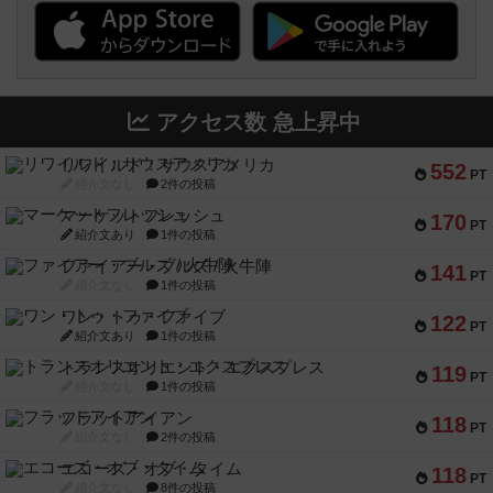
アクセス数 急上昇中
リワイルド：サウスアメリカ
552
PT
紹介文なし
2件の投稿
マーケットフレッシュ
170
PT
紹介文あり
1件の投稿
ファイアー・ブルズ / 火牛陣
141
PT
紹介文なし
1件の投稿
ワン・トゥ・ファイブ
122
PT
紹介文あり
1件の投稿
トランスオリエント・エクスプレス
119
PT
紹介文なし
1件の投稿
フラットアイアン
118
PT
紹介文なし
2件の投稿
エコーズ・オブ・タイム
118
PT
紹介文なし
8件の投稿