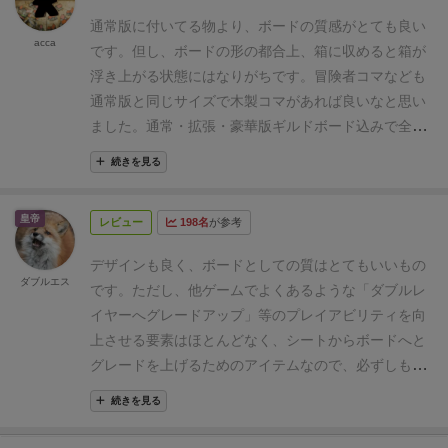
通常版に付いてる物より、ボードの質感がとても良い
acca
です。
但し、ボードの形の都合上、箱に収めると箱が
浮き上がる状態にはなりがちです。
冒険者コマなども
通常版と同じサイズで木製コマがあれば良いなと思い
ました。
通常・拡張・豪華版ギルドボード込みで全コ
ンポーネントが1箱に収まるような箱があれば欲しい
続きを見る
です。
皇帝
レビュー
198名
が参考
デザインも良く、ボードとしての質はとてもいいもの
ダブルエス
です。
ただし、他ゲームでよくあるような「ダブルレ
イヤーへグレードアップ」等のプレイアビリティを向
上させる要素はほとんどなく、シートからボードへと
グレードを上げるためのアイテムなので、必ずしも必
須ではありません。
いせギルのファンで、見た目をち
続きを見る
ょっと豪華にしたい方向けのアイテムと言えるでしょ
う。