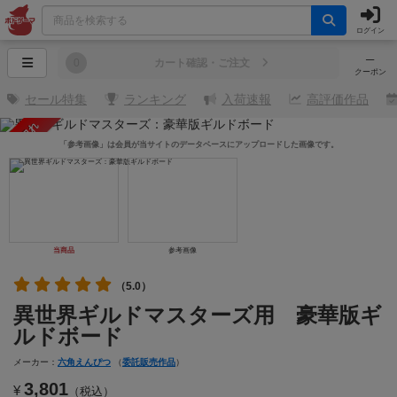
ログイン
─
0
カート確認・ご注文
クーポン
セール特集
ランキング
入荷速報
高評価作品
売り切れ
「参考画像」は会員が当サイトのデータベースにアップロードした画像です。
当商品
参考画像
（5.0）
異世界ギルドマスターズ用 豪華版ギ
ルドボード
メーカー：
六角えんぴつ
（
委託販売作品
）
3,801
¥
（税込）