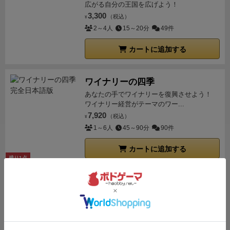
広がる自分の王国を広げよう！
3,300
（税込）
¥
2～4人
15～20分
49件
カートに追加する
ワイナリーの四季
あなたの手でワイナリーを復興させよう！
ワイナリー経営がテーマのワー...
7,920
（税込）
¥
1～6人
45～90分
90件
カートに追加する
残り1点
おばけキャッチ
可愛い木のおばけコマ。脳をひねって全力ス
ピード勝負。
2,500
（税込）
¥
2～8人
20分
95件