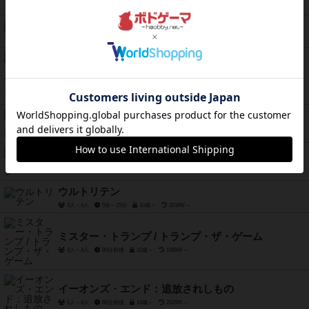
ファブフィブ
3人～10人
30分前後
10歳～
2004年～
アドベンチャーレルムズ：ラストファンタジー
2人～4人
40分～90分
8歳～
2022年～
モルタールへの入口
2人～5人
45分前後
10歳～
2015年～
オジサンメッセージ
3人～5人
15分～30分
13歳～
2021年～
ウルトリテン
3人～4人
5分～15分
10歳～
2018年～
ミスター・トランプ / トランプ・ザ・ゲーム
3人～4人
90分前後
12歳～
1989年～
イーオンズ・エンド：追放されしもの
1人～4人
60分前後
14歳～
2020年～