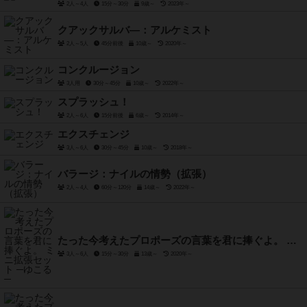
2人～4人
15分～30分
9歳～
2023年～
クアックサルバ―：アルケミスト
2人～5人
45分前後
10歳～
2020年～
コンクルージョン
3人用
30分～45分
10歳～
2022年～
スプラッシュ！
2人～6人
15分前後
6歳～
2014年～
エクスチェンジ
3人～6人
30分～45分
10歳～
2018年～
バラージ：ナイルの情勢（拡張）
2人～4人
60分～120分
14歳～
2022年～
たった今考えたプロポーズの言葉を君に捧ぐよ。 ミニ拡張セット ─ゆこる─
3人～6人
15分～30分
13歳～
2020年～