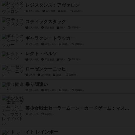
レジスタンス：アヴァロン
5人～10人
30分前後
13歳～
2012年～
スティックスタック
2人～8人
15分前後
8歳～
2016年～
ギャラクシートラッカー
2人～4人
60分～80分
10歳～
2007年～
レクト・ベルソ
2人～6人
30分前後
8歳～
2021年～
ローゼンケーニッヒ
2人用
30分前後
10歳～
1997年～
乗り間違い
3人～4人
30分～40分
10歳～
2001年～
美少女戦士セーラームーン・カードゲーム：マスカレイドバトル
3人～7人
1992年～
イト レインボー