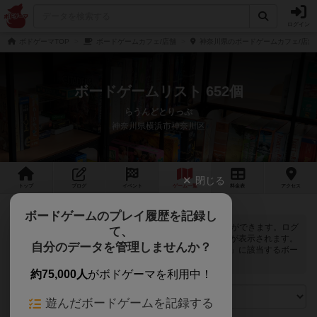
ログイン
ボドゲーマTOP
ボードゲームカフェ/店舗
神奈川県のボードゲームカフェ/店舗
ボードゲームリスト 652個
らうんどとりっぷ
神奈川県横浜市神奈川区
閉じる
トップ
ブログ
イベント
ゲーム
一覧
料金
表
アクセス
ボードゲームのプレイ履歴を記録し
らうんどとりっぷでは
652
個のボードゲームで遊ぶことができます。ログ
て、
インすると自分のマイボードゲームに登録できるボタンが表示されます。
自分のデータを管理しませんか？
また、マイボードゲームの「興味あり」と「お気に入り」に該当するボー
ドゲームがピックアップされるようになります。
約75,000人
がボドゲーマを利用中！
遊んだボードゲームを記録する