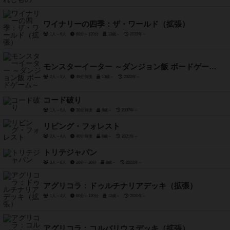
ワイナリーの四季：ザ・ワールド（拡張）
1人～6人
60分～120分
13歳～
2022年～
モンスターイーター ～ダンジョン飯 ボードゲーム～
2人～5人
45分前後
10歳～
2022年～
コード破り
1人～6人
30分前後
8歳～
2007年～
リビング・フォレスト
2人～4人
40分前後
8歳～
2021年～
トリテジャパン
3人～6人
20分～30分
8歳～
2022年～
アグリコラ：ドゥルチナリアデッキ（拡張）
1人～4人
60分～120分
12歳～
2020年～
アグリコラ：コルバリウスデッキ（拡張）