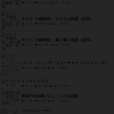
1人～7人
90分～115分
14歳～
2018年～
サイズ -大鎌戦役-：さらなる戦場（拡張）
1人～5人
115分前後
14歳～
2019年～
サイズ -大鎌戦役-：風に舞う策謀（拡張）
1人～7人
70分～140分
14歳～
2017年～
バック・トゥ・ザ・フューチャー：バックインタイム
2人～4人
50分前後
10歳～
2020年～
トリテラトプス
3人～4人
20分～30分
10歳～
2022年～
庭国の虫会議 (ていこくの虫会議)
1人～5人
30分前後
10歳～
2022年～
フィッシャーマン