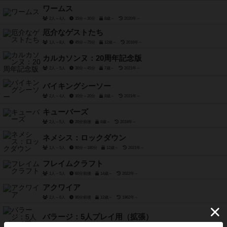
ワームス
2人～4人
15分～30分
8歳～
2020年～
厄介なゲストたち
1人～8人
45分～75分
12歳～
2016年～
カルカソンヌ：20周年記念版
2人～5人
30分～45分
7歳～
2021年～
バイキングシーソー
2人～4人
10分～20分
8歳～
2021年～
キューバーズ
2人～5人
20分前後
8歳～
2018年～
ネメシス：ロックダウン
1人～5人
90分～180分
12歳～
2021年～
フレイムクラフト
1人～5人
60分前後
14歳～
2022年～
アクワイア
2人～6人
90分前後
12歳～
1962年～
バラージ：5人プレイ用（拡張）
1人～5人
60分～120分
14歳～
2020年～