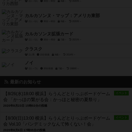
2人～6人
30分～60分
8歳～
2020年～
カルカソンヌ・マップ：アメリカ東部
2人～6人
30分～60分
8歳～
2020年～
カルカソンヌ拡張カード
2人～5人
30分～45分
7歳～
2021年～
クラスク
2人用
10分前後
8歳～
2014年～
ノイ
2人～7人
20分前後
7歳～
1988年～
最新のお知らせ
【8/26(水)18:00 横浜】らうんどとりっぷボードゲーム
イベント
会 「かっほの繋がる会：かっほと秘密の夏祭り」
2020年8月23日 15時02分の投稿
【8/30(日)13:00 横浜】らうんどとりっぷボードゲーム
イベント
会 Vol.10「パンデミックなんて怖くない！会」
2020年8月6日 17時35分の投稿