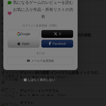
気になるゲームのレビューを読む
ショッテントッテン2
お気に入り作品・所有リストの共
2人用
20分前後
8歳～
2020年～
有
主計将校：前哨戦（拡張）
2人～6人
10分前後
12歳～
2018年～
ログイン / 会員登録（10秒）
Google
X
主計将校:第二次世界大戦の補給戦 / 主計総監
2人～6人
90分～120分
12歳～
2014年～
Apple
Facebook
クマ牧場：がんばれ！グリズリー
または
2人～4人
30分～45分
8歳～
2019年～
メールで会員登録
デューン 砂の惑星:インペリウム拡張 イックスの新興
1人～4人
60分～120分
13歳～
2022年～
しばらく表示しない
デューン：インペリウム
1人～4人
60分～120分
14歳～
2020年～
ギブトレ