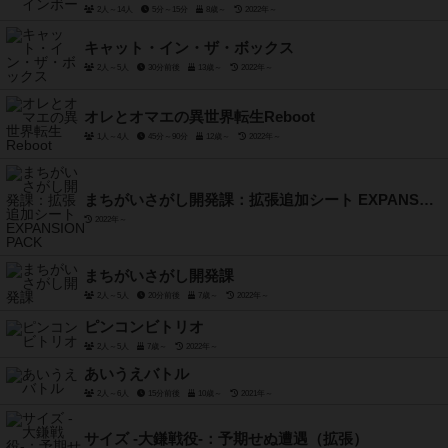
2人～14人
5分～15分
8歳～
2022年～
キャット・イン・ザ・ボックス
2人～5人
30分前後
13歳～
2022年～
オレとオマエの異世界転生Reboot
1人～4人
45分～90分
12歳～
2022年～
まちがいさがし開発課：拡張追加シート EXPANSION PACK
2022年～
まちがいさがし開発課
2人～5人
20分前後
7歳～
2022年～
ピンコンビトリオ
2人～5人
7歳～
2022年～
あいうえバトル
2人～6人
15分前後
10歳～
2021年～
サイズ -大鎌戦役-：予期せぬ遭遇（拡張）