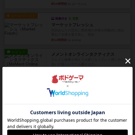
約10時間前
by おーちゃん
ルール/インスト
画像付き
充実
マーケットフレッシュ
目的あなたの店先に農産物の木箱を戦略的に積み
重ねて在庫を最大化し、競合...
約14時間前
by jurong
レビュー
メメントオンラインタクティクス
どんどん物量が増えて大変になっていく押し付け
合いが楽しいゲーム盛り上が...
約14時間前
by nekomanma222
レビュー
ヘックメック
サイコロゲームです1から5までの数字と芋虫がか
かれたダイス。これを振っ...
約16時間前
by みいやん
レビュー
ハゲタカのえじき
超有名なゲームですが、初めてプレイしました。1
から15までのカードがプ...
約16時間前
by みいやん