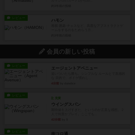
ルマジロのカード1から20...
約3年前
の投稿
レビュー
ハモン
将棋·囲碁·チェスなど、高度なアブストラクトゲ
ームをするのをためらう方...
約3年前
の投稿
会員の新しい投稿
レビュー
エージェントアベニュー
追いついたら勝ち。シンプルな ルールとで直感的
な 目的で、ボドゲ慣れし...
4分前
by daisdice
レビュー
充実
ウイングスパン
期待値を上げすぎた、というのが正直な感想。２
人で何度かプレイ。ここでも...
42分前
by S
レビュー
街コロ通