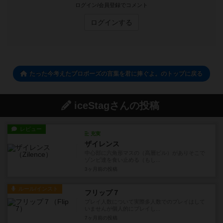
ログイン/会員登録でコメント
ログインする
たった今考えたプロポーズの言葉を君に捧ぐよ。のトップに戻る
iceStagさんの投稿
レビュー
充実
ザイレンス
中心部に六角形マスの（高層ビル）がありそこで
ゾンビ達を食い止める（もし...
3ヶ月前
の投稿
ルール/インスト
フリップ７
プレイ人数について実際多人数でのプレイはして
いませんが個人的にプレイし...
7ヶ月前
の投稿