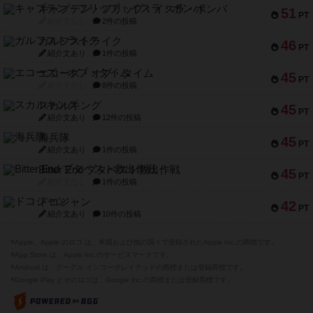
キャプテン・フリップ：イスラ・ボンバ
51
PT
紹介文なし
2件の投稿
ガルフストライク
46
PT
紹介文あり
1件の投稿
エコーズ・オブ・タイム
45
PT
紹介文なし
8件の投稿
スカルキング
45
PT
紹介文あり
12件の投稿
海兵隊
45
PT
紹介文あり
1件の投稿
Bitter End ブタペスト救出作戦
45
PT
紹介文なし
1件の投稿
ドコジャン
42
PT
紹介文あり
10件の投稿
※Apple、Apple のロゴ は、米国および他の国々で登録されたApple Inc.の商標です。
※App Store は、Apple Inc.のサービスマークです。
※Android は、グーグル インコーポレイテッドの商標または登録商標です。
※Google Play とそのロゴは、Google Inc.の商標または登録商標です。