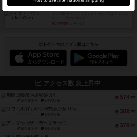
レビュー
ジャスト・ワン
まぁ面白かった‼️よくテレビとかのバラエティなん
かで、お題がわからずに...
約16時間前
by みいやん
ボドゲーマのアプリ版はこちら
アクセス数 急上昇中
無限まちがいさがし
574
PT
紹介文あり
2件の投稿
リワイルド：サウスアメリカ
389
PT
紹介文なし
2件の投稿
アンダー・ザ・テーブラー
378
PT
紹介文あり
1件の投稿