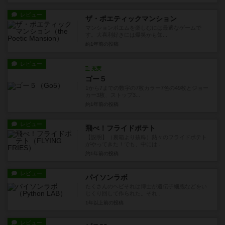
レビュー
ザ・ポエティックマンション
マンションポエムを楽しむには最適なゲームで
す。大喜利好きには爆笑かも知...
約1年前
の投稿
レビュー
充実
ゴー５
1から7までの数字の7枚カラー7色の49枚とジョー
カー3枚、ストップ3...
約1年前
の投稿
レビュー
飛べ！フライドポテト
【説明】（裏箱より抜粋）熱々のフライドポテト
がやってきた！でも、中には...
約1年前
の投稿
レビュー
パイソンラボ
たくさんのヘビそれは博士が遺伝子細胞などをい
じくり回して作られた。それ...
1年以上前
の投稿
レビュー