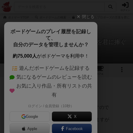
ログイン
閉じる
ボドゲーマTOP
ボードゲームの検索
たった今考えたプロポーズの言葉を君に捧
ボードゲームのプレイ履歴を記録し
て、
たった今考えたプロポーズの言葉を君に捧ぐ
自分のデータを管理しませんか？
よ。
iceStagさんのレビュー
約75,000人
がボドゲーマを利用中！
遊んだボードゲームを記録する
11
6
41
351
トップ
画像
動画
レビュー
カフェ
気になるゲームのレビューを読む
お気に入り作品・所有リストの共
310名
0名
0
5年以上前
有
ログイン / 会員登録（10秒）
プレイ内容は、他の方が書き込まれていますので
Google
X
ここでは 令和３年３月現在 拡張3つ出ていますが
Apple
Facebook
これら全てこの箱に入れる事が可能です。