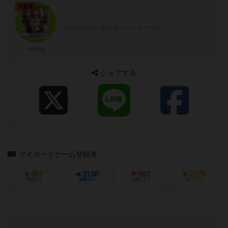
大賢者
自己紹介文が未設定のユーザーです
iceStag
シェアする
マイボードゲーム登録者
487
3198
662
2178
興味あり
経験あり
お気に入り
持ってる