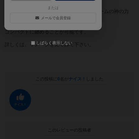
または
最初から計算されていたのか、それともゲームの神の力
メールで会員登録
か？(笑)
コンパクトに纏めることが可能です。
しばらく表示しない
詳しくは、イメージを見てみて下さい。
この投稿に
0
名が
ナイス！
しました
ナイス！
このレビューの投稿者