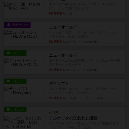
街コロとの違いは初めから二つサイコロを振れる
など、少しの違いはあるけれ...
約6時間前
by くみ
戦略やコツ
ニューオールド
ゲーム終了時に、「オールドカードとニューカー
ドのどちらもある」 状態に...
約6時間前
by オグランド（Oguland）
レビュー
ニューオールド
ボードゲームを1,000個以上持っているユーザー視
点で良かった点と悪か...
約6時間前
by オグランド（Oguland）
レビュー
デクリプト
プレイ感がしっかりしてるから、超ボードゲーム
やったなって感じ。パーティ...
約8時間前
by ヒロ(新！ボードゲーム家族)
レビュー
充実
アルナックの失われし遺跡
アナログ対人プレイ数回。クニツィア先生の名作
「エルドラドを探して」にあ...