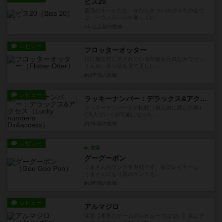
ビス20
普通のルールだと、かなりきついのでうちの会で
は、ハウスルールを使ってい...
1年以上前
の投稿
レビュー
フロッターオッター
川に無造作に流されている荷物を元気なカワウソ
くんが、送り状を見て正しい...
約2年前
の投稿
レビュー
ラッキーナンバー：デラックス&アクセス
ラッキーナンバーとの比較（個人的に感じた事）
①5人プレイが可能になった...
約2年前
の投稿
レビュー
充実
グーグーポン
くまさんのランチ争奪戦です。各プレイヤーは、
くまさんになり親のランチを...
約3年前
の投稿
レビュー
アルマジロ
注意【本来のゲームのレビューではない】実はア