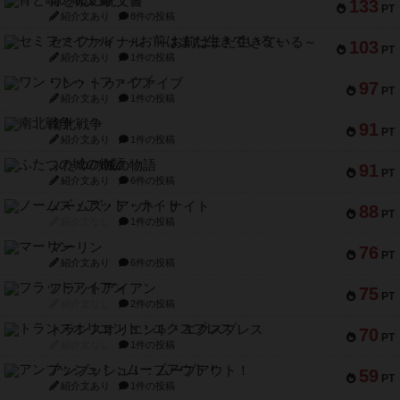
宵と暁の呪文書
133
PT
紹介文あり
8件の投稿
セミファイナル ～お前はまだ生きている～
103
PT
紹介文あり
1件の投稿
ワン・トゥ・ファイブ
97
PT
紹介文あり
1件の投稿
南北戦争
91
PT
紹介文あり
1件の投稿
ふたつの城の物語
91
PT
紹介文あり
6件の投稿
ノームズ・アット・ナイト
88
PT
紹介文なし
1件の投稿
マーリン
76
PT
紹介文あり
6件の投稿
フラットアイアン
75
PT
紹介文なし
2件の投稿
トランスオリエント・エクスプレス
70
PT
紹介文なし
1件の投稿
アンブッシュ！：ムーブアウト！
59
PT
紹介文あり
1件の投稿