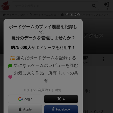
ログイン
閉じる
ボドゲーマTOP
ボードゲームの検索
ラッキーナンバー デラックス＆アクセス 
ボードゲームのプレイ履歴を記録し
て、
ラッキーナンバー：デラックス&アクセス
自分のデータを管理しませんか？
iceStagさんのレビュー
約75,000人
がボドゲーマを利用中！
遊んだボードゲームを記録する
1
3
33
トップ
画像
動画
レビュー
カフェ
気になるゲームのレビューを読む
お気に入り作品・所有リストの共
302名
0名
0
約2年前
有
ログイン / 会員登録（10秒）
ラッキーナンバーとの比較（個人的に感じた事）
Google
X
①5人プレイが可能になった。
Apple
Facebook
②数字タイルが大きくなり（？）【点字】が付いている。