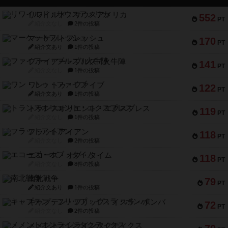
リワイルド：サウスアメリカ
552
PT
紹介文なし
2件の投稿
マーケットフレッシュ
170
PT
紹介文あり
1件の投稿
ファイアー・ブルズ / 火牛陣
141
PT
紹介文なし
1件の投稿
ワン・トゥ・ファイブ
122
PT
紹介文あり
1件の投稿
トランスオリエント・エクスプレス
119
PT
紹介文なし
1件の投稿
フラットアイアン
118
PT
紹介文なし
2件の投稿
エコーズ・オブ・タイム
118
PT
紹介文なし
8件の投稿
南北戦争
79
PT
紹介文あり
1件の投稿
キャプテン・フリップ：イスラ・ボンバ
72
PT
紹介文なし
2件の投稿
メメントオンラインタクティクス