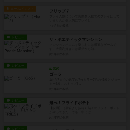
ルール/インスト
フリップ７
プレイ人数について実際多人数でのプレイはして
いませんが個人的にプレイし...
7ヶ月前
の投稿
レビュー
ザ・ポエティックマンション
マンションポエムを楽しむには最適なゲームで
す。大喜利好きには爆笑かも知...
約1年前
の投稿
レビュー
充実
ゴー５
1から7までの数字の7枚カラー7色の49枚とジョー
カー3枚、ストップ3...
約1年前
の投稿
レビュー
飛べ！フライドポテト
【説明】（裏箱より抜粋）熱々のフライドポテト
がやってきた！でも、中には...
約1年前
の投稿
レビュー