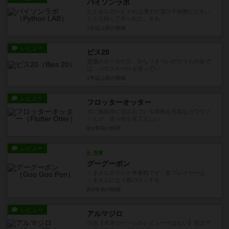
パイソンラボ
たくさんのヘビそれは博士が遺伝子細胞などをい
じくり回して作られた。それ...
1年以上前
の投稿
レビュー
ビス20
普通のルールだと、かなりきついのでうちの会で
は、ハウスルールを使ってい...
1年以上前
の投稿
レビュー
フロッターオッター
川に無造作に流されている荷物を元気なカワウソ
くんが、送り状を見て正しい...
約2年前
の投稿
レビュー
充実
グーグーポン
くまさんのランチ争奪戦です。各プレイヤーは、
くまさんになり親のランチを...
約3年前
の投稿
レビュー
アルマジロ
注意【本来のゲームのレビューではない】実はア