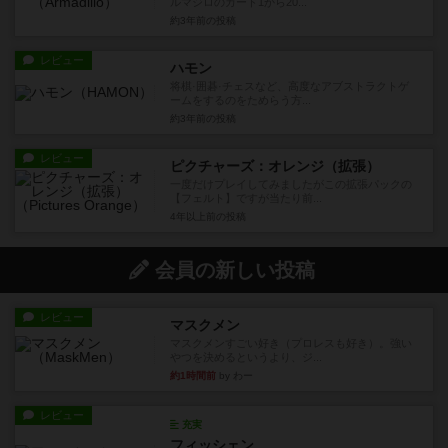
ルマジロのカード1から20...
約3年前
の投稿
レビュー
ハモン
将棋·囲碁·チェスなど、高度なアブストラクトゲ
ームをするのをためらう方...
約3年前
の投稿
レビュー
ピクチャーズ：オレンジ（拡張）
一度だけプレイしてみましたがこの拡張パックの
【フェルト】ですが当たり前...
4年以上前
の投稿
会員の新しい投稿
レビュー
マスクメン
マスクメンすごい好き（プロレスも好き）。強い
やつを決めるというより、ジ...
約1時間前
by わー
レビュー
充実
フィッシェン