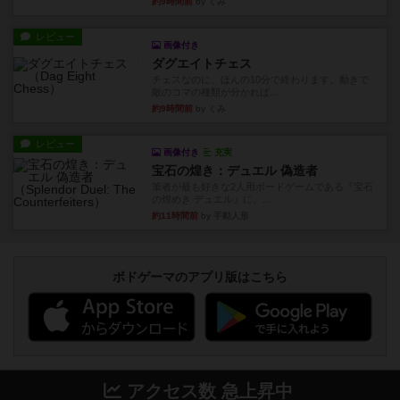
約9時間前
by くみ
レビュー
画像付き
ダグエイトチェス
チェスなのに、ほんの10分で終わります。動きで
敵のコマの種類が分かれば...
約9時間前
by くみ
レビュー
画像付き
充実
宝石の煌き：デュエル 偽造者
筆者が最も好きな2人用ボードゲームである『宝石
の煌めき デュエル』に、...
約11時間前
by 手動人形
ボドゲーマのアプリ版はこちら
アクセス数 急上昇中