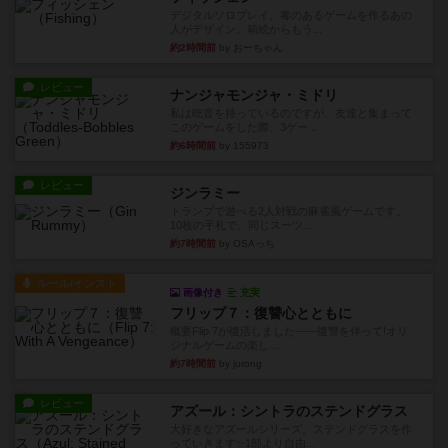
デジタルソロプレイ。毒のあるゲームを作るあの
人がデザイン。箱絵からもう...
約2時間前
by おーちゃん
レビュー
ナンジャモンジャ・ミドリ
私は吃音を持っているのですが、友達と集まって
このゲームをした際、3ゲー...
約6時間前
by 155973
レビュー
ジンラミー
トランプで遊べる2人対戦の麻雀風ゲームです。
10枚の手札で、同じスーツ...
約7時間前
by OSAっち
ルール/インスト
画像付き
充実
フリップ７：復讐心とともに
概要Flip 7が復活しました――復讐を伴って!オリ
ジナルゲームの楽し...
約7時間前
by jurong
レビュー
アズール：シントラのステンドグラス
大好きなアズールシリーズ。ステンドグラスを作
っていきます✨1部より自由...