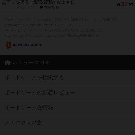
フリップ７：復讐心とともに
37
PT
紹介文なし
2件の投稿
※Apple、Apple のロゴ は、米国および他の国々で登録されたApple Inc.の商標です。
※App Store は、Apple Inc.のサービスマークです。
※Android は、グーグル インコーポレイテッドの商標または登録商標です。
※Google Play とそのロゴは、Google Inc.の商標または登録商標です。
ボドゲーマTOP
ボードゲームを検索する
ボードゲームの新着レビュー
ボードゲーム会情報
メカニクス特集