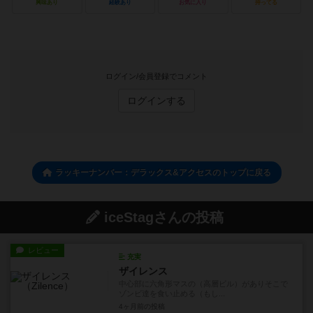
興味あり
経験あり
お気に入り
持ってる
ログイン/会員登録でコメント
ログインする
ラッキーナンバー：デラックス&アクセスのトップに戻る
iceStagさんの投稿
レビュー
充実
ザイレンス
中心部に六角形マスの（高層ビル）がありそこで
ゾンビ達を食い止める（もし...
4ヶ月前
の投稿