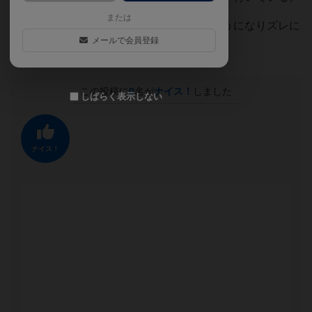
または
③ボードにタイルを、はめる事が出来るようになりズレに
メールで会員登録
くくなった。
この投稿に
0
名が
ナイス！
しました
しばらく表示しない
ナイス！