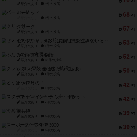
70
PT
紹介文あり
4件の投稿
パーミッド
68
PT
紹介文なし
1件の投稿
クリーグ
57
PT
紹介文あり
1件の投稿
セミファイナル ～お前はまだ生きている～
53
PT
紹介文あり
1件の投稿
ふたつの街の物語
52
PT
紹介文あり
18件の投稿
クランク! ：冒険者たち（拡張）
50
PT
紹介文あり
4件の投稿
とうほうの！
42
PT
紹介文なし
1件の投稿
スターマイン・ラミー ポケット
42
PT
紹介文あり
2件の投稿
海兵隊
39
PT
紹介文あり
1件の投稿
スーパーストア3000
39
PT
紹介文なし
1件の投稿