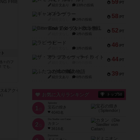
59
PT
紹介文あり
13件の投稿
ギャンブラー
58
PT
紹介文なし
2件の投稿
Bitter End ブタペスト救出作戦
52
PT
紹介文なし
1件の投稿
ラピード
46
PT
紹介文なし
1件の投稿
テト
ザ・フラッフィー・ライト
44
PT
熱々のフ
紹介文なし
0件の投稿
！でも、
ふたつの城の物語
39
PT
紹介文あり
6件の投稿
お気に入りランキング
トップ50
Splendor
1
宝石の煌き
位
4040名
Die Siedler von Catan
2
カタン
位
3616名
Dominion
ドミニオン