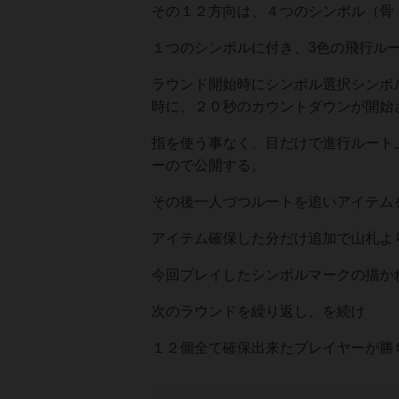
その１２方向は、４つのシンボル（骨
１つのシンボルに付き、3色の飛行ル
ラウンド開始時にシンボル選択シンボ
時に、２０秒のカウントダウンが開始
指を使う事なく、目だけで進行ルート
ーので公開する。
その後一人づつルートを追いアイテム
アイテム確保した分だけ追加で山札よ
今回プレイしたシンボルマークの描か
次のラウンドを繰り返し、を続け
１２個全て確保出来たプレイヤーが勝