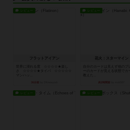
レビュー
レビュー
フラットアイアン
花火：スターマイン
世界に浸れる度 ☆☆☆☆★楽し
自分のカードは見えず他のプ
さ ☆☆☆☆★タイパ ☆☆☆☆☆
ーのカードが見える状態でカ
マンハッ...
教えた...
36分前
by DKnewyork
約2時間前
by mob567
レビュー
レビュー