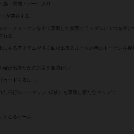
・脳・髑髏・パー）あり
ートが存在する。
ルマークトークンを全て裏返した状態でランダムに１つを表に
される。
上にあるアイテムが多く回収出来るルートの色のトークンを握
を確保出来たかの判定を全員行い
りカードを表にし
れた飛行ルートマップ（2枚）を裏返し新たなマップで
ちとなるゲーム