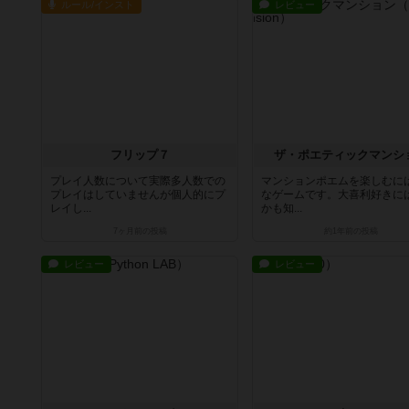
ルール/インスト
レビュー
フリップ７
ザ・ポエティックマンシ
プレイ人数について実際多人数での
マンションポエムを楽しむに
プレイはしていませんが個人的にプ
なゲームです。大喜利好きに
レイし...
かも知...
7ヶ月前
の投稿
約1年前
の投稿
レビュー
レビュー