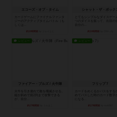
エコーズ・オブ・タイム
シャット・ザ・ボック
カードゲームにファイナルファンタ
とてもシンプルなダイスゲー
ジーのアクティブタイムバトル（も
つのダイスを振って、出目の
しくは...
自分の...
約10時間前
by ジェイとと
約10時間前
by OSAっち
レビュー
レビュー
ファイアー・ブルズ / 火牛陣
フリップ７
火牛を引き連れて敵を殲滅させる。
カードをめくるかパスをする
縦か斜めで前2列まで攻撃できる
めてパスした時のカード数字
が、自分...
になる...
約17時間前
by うらまこ
約17時間前
by mob567