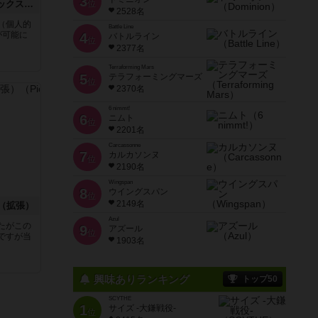
3
ラッキーナンバー：デラックス&アクセス
位
2528名
（個人的
Battle Line
が可能に
4
バトルライン
位
2377名
Terraforming Mars
5
テラフォーミングマーズ
位
2370名
6 nimmt!
6
ニムト
位
2201名
Carcassonne
7
カルカソンヌ
位
2190名
Wingspan
8
ウイングスパン
位
2149名
（拡張）
Azul
たがこの
9
アズール
位
ですが当
1903名
興味ありランキング
トップ50
SCYTHE
1
サイズ -大鎌戦役-
位