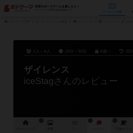
世界のボードゲームを楽しもう！
ボードゲーム専門の総合情報サイト
データベース
検
ボドゲーマTOP
ボードゲームの検索
ザイレンス
レビュー
ice
2人～4人
20分～30分
6歳～
20
ザイレンス
iceStagさんのレビュー
2
2
2
ゲーム
トップ
画像
動画
レビュー
店舗/
カフェ