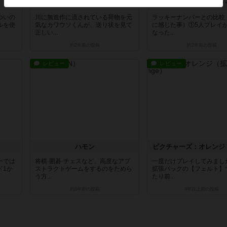
フロッターオッター
ついの
川に無造作に流されている荷物を元
ラッキーナンバーとの比較
ルを使
気なカワウソくんが、送り状を見て
に感じた事）①5人プレイ
正しい...
なった...
約2年前
の投稿
約2年前
の投稿
レビュー
レビュー
ハモン
ピクチャーズ：オレンジ
ーでは
将棋·囲碁·チェスなど、高度なアブ
一度だけプレイしてみまし
ド1か
ストラクトゲームをするのをためら
拡張パックの【フェルト】
う方...
たり前...
約3年前
の投稿
4年以上前
の投稿