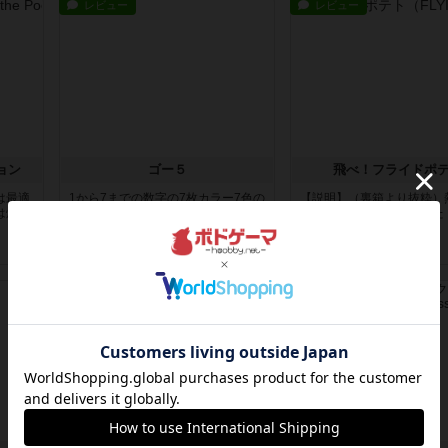
レビュー
レビュー
ョン
ゴー５
飛べ！フライドポ
は最適
1から7までの数字の7枚カラー7色の
【説明】（裏箱より抜粋）
は爆笑
49枚とジョーカー3枚、ストップ3...
ライドポテトがやってきた
中には...
約1年前
の投稿
約1年前
の投稿
レビュー
レビュー