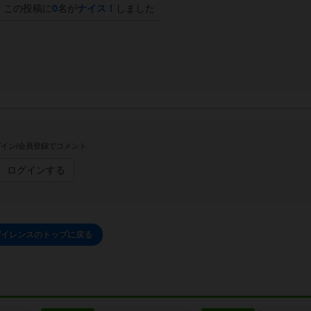
この投稿に
0
名が
ナイス！
しました
イン/会員登録でコメント
ログインする
ザイレンスのトップに戻る