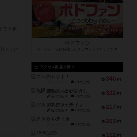
すると同
ボドファン
りいっせ
ボードゲームに特化したクラウドファンディング
アクセス数 急上昇中
コレクト！
340
PT
紹介文なし
1件の投稿
無限まちがいさがし
322
PT
紹介文あり
2件の投稿
ガルフストライク
217
PT
紹介文あり
1件の投稿
クルティボ
203
PT
紹介文なし
1件の投稿
1809
112
PT