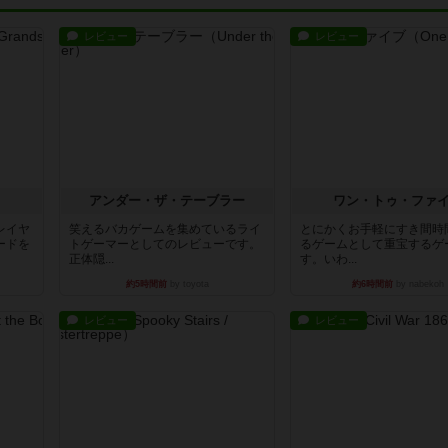
レビュー
レビュー
アンダー・ザ・テーブラー
ワン・トゥ・ファ
レイヤ
笑えるバカゲームを集めているライ
とにかくお手軽にすき間時
ードを
トゲーマーとしてのレビューです。
るゲームとして重宝するゲ
正体隠...
す。いわ...
約5時間前
by toyota
約6時間前
by nabekoh
レビュー
レビュー