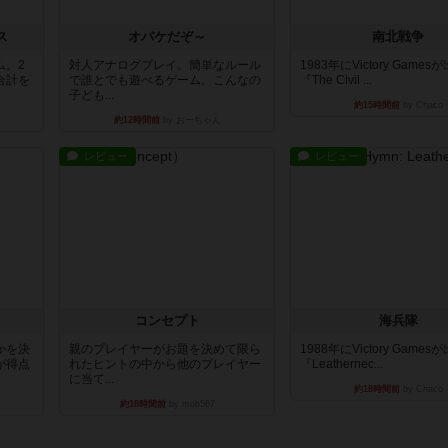
ス
オバケだぞ～
南北戦争
ム。2
対人アナログプレイ。簡単なルール
1983年にVictory Game
合計を
で誰とでも遊べるゲーム。こんなの
『The Civil ...
子ども...
約15時間前
by Chaco
約12時間前
by おーちゃん
レビュー
レビュー
コンセプト
海兵隊
かを決
親のプレイヤーがお題を決めて限ら
1988年にVictory Game
が得点
れたヒントの中から他のプレイヤー
『Leathernec...
に当て...
約18時間前
by Chaco
約18時間前
by mob567