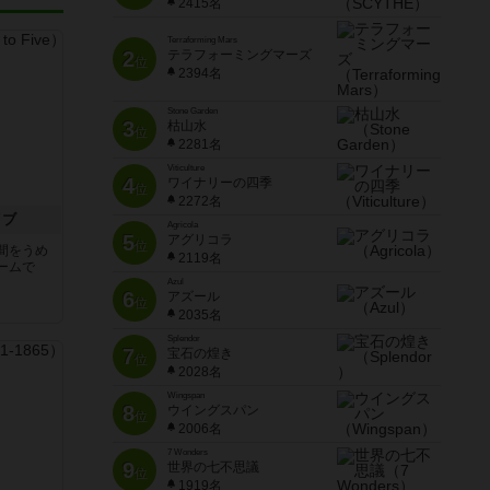
2415名
Terraforming Mars
2
テラフォーミングマーズ
位
2394名
Stone Garden
3
枯山水
位
2281名
Viticulture
4
ワイナリーの四季
位
2272名
イブ
Agricola
5
アグリコラ
位
間をうめ
2119名
ームで
Azul
6
アズール
位
2035名
Splendor
7
宝石の煌き
位
2028名
Wingspan
8
ウイングスパン
位
2006名
7 Wonders
9
世界の七不思議
位
1919名