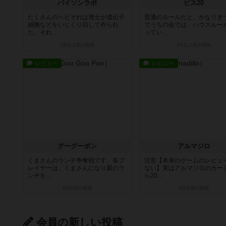
パイソンラボ
ビス20
たくさんのヘビそれは博士が遺伝子
普通のルールだと、かなりき
細胞などをいじくり回して作られ
でうちの会では、ハウスルー
た。それ...
ってい...
1年以上前
の投稿
1年以上前
の投稿
レビュー
レビュー
グーグーポン
アルマジロ
くまさんのランチ争奪戦です。各プ
注意【本来のゲームのレビュ
レイヤーは、くまさんになり親のラ
ない】実はアルマジロのカー
ンチを...
ら20...
約3年前
の投稿
約3年前
の投稿
会員の新しい投稿