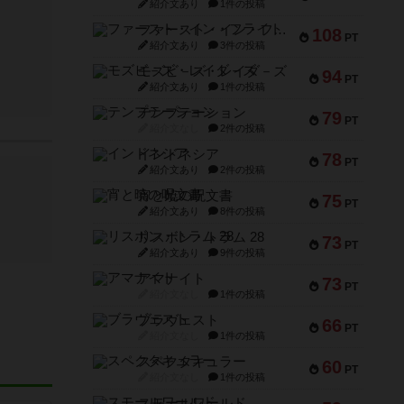
紹介文あり
1件の投稿
ファースト・イン・フライト
108
PT
紹介文あり
3件の投稿
モズビ－ズ・レイダ－ズ
94
PT
紹介文あり
1件の投稿
テンプテーション
79
PT
紹介文なし
2件の投稿
インドネシア
78
PT
紹介文あり
2件の投稿
宵と暁の呪文書
75
PT
紹介文あり
8件の投稿
リスボン・トラム 28
73
PT
紹介文あり
9件の投稿
アマナイト
73
PT
紹介文なし
1件の投稿
ブラヴェスト
66
PT
紹介文なし
1件の投稿
スペクタキュラー
60
PT
紹介文なし
1件の投稿
スモールワールド