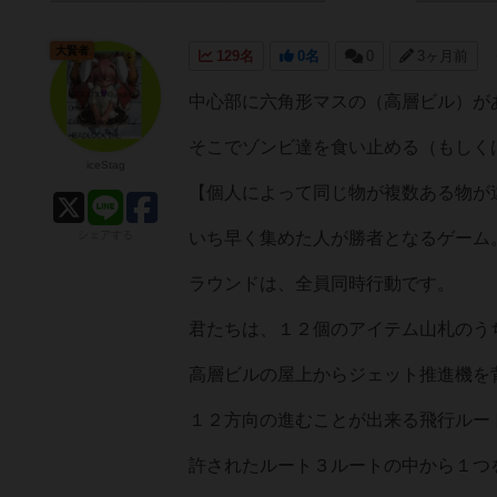
大賢者
129名
0名
0
3ヶ月前
中心部に六角形マスの（高層ビル）が
そこでゾンビ達を食い止める（もしく
iceStag
【個人によって同じ物が複数ある物が
シェアする
いち早く集めた人が勝者となるゲーム
ラウンドは、全員同時行動です。
君たちは、１２個のアイテム山札のう
高層ビルの屋上からジェット推進機を
１２方向の進むことが出来る飛行ルー
許されたルート３ルートの中から１つ