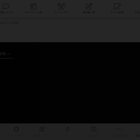
索
新着レビュー
ボードゲーム会
コミュニティ
掲示板一覧
Stagさんの投稿
24年～
リプレイ
日記
戦略
・コツ
ルール
/インスト
掲示板
拡張/関連
作
次