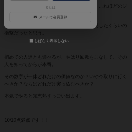
カードにたった一つの数字を書いただけで、これほどのジ
または
レンマを与えられるゲーム。
メールで会員登録
このゲームを思いついた時、円周率でも発見したくらいの
衝撃だったと思う。
しばらく表示しない
初めての人達とも遊べるが、やはり回数をこなして、その
人を知ってからが本番。
その数字が一体どれだけの価値なのか？いや今取りに行く
べきか？ならばどれだけ突っ込むべきか？
本気でやると知恵熱すっごい出ます。
10/10点満点です！！