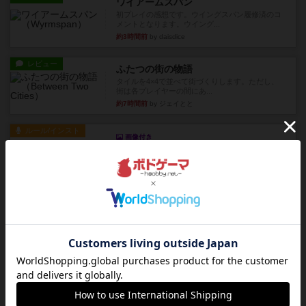
ワイアームスパン
初プレイの感想です。ウイングスパン履修済のコ
メントとなります。ウイング...
約3時間前
by daisdice
レビュー
ふたつの街の物語
タイルを4×4で並べて街づくりします。ただし、
街は各プレイヤーの間にあ...
約7時間前
by ジェイとと
ルール/インスト
画像付き
ざりかに将棋
３種類の駒だけが登場する超シンプルな将棋系ゲ
ーム入門作品です♪(＾＾)...
約8時間前
by あんちっく
レビュー
エージェントアベニュー
追いついたら勝ち。シンプルなルールと直感的な
目的で、ボドゲ慣れしていな...
約8時間前
by daisdice
レビュー
充実
ウイングスパン