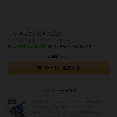
ハゲタカのえじきの通販
シンプルですが、ワクワクするゲーム。
1～2営業日以内に発送
日本語ルール付き/日本語版
1,800
¥
（税込）
カートに追加する
このレビューの投稿者
重要視しているトコロ ・自分と他人の思考が影響
皇帝
しあうもの 思考：運＝８：２くらいが良い 運
をリスクマネージメントとして思考に組み込めるも