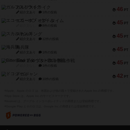
ガルフストライク
46
PT
紹介文あり
1件の投稿
エコーズ・オブ・タイム
45
PT
紹介文なし
8件の投稿
スカルキング
45
PT
紹介文あり
12件の投稿
海兵隊
45
PT
紹介文あり
1件の投稿
Bitter End ブタペスト救出作戦
45
PT
紹介文なし
1件の投稿
ドコジャン
42
PT
紹介文あり
10件の投稿
※Apple、Apple のロゴ は、米国および他の国々で登録されたApple Inc.の商標です。
※App Store は、Apple Inc.のサービスマークです。
※Android は、グーグル インコーポレイテッドの商標または登録商標です。
※Google Play とそのロゴは、Google Inc.の商標または登録商標です。