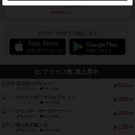
２人で何度かプレイ。ここでも指摘されているよ
うに、一部強力な鳥(カラス...
約9時間前
by S
ボドゲーマのアプリ版はこちら
アクセス数 急上昇中
無限まちがいさがし
574
PT
紹介文あり
2件の投稿
リワイルド：サウスアメリカ
389
PT
紹介文なし
2件の投稿
アンダー・ザ・テーブラー
378
PT
紹介文あり
1件の投稿
宵と暁の呪文書
133
PT
紹介文あり
8件の投稿