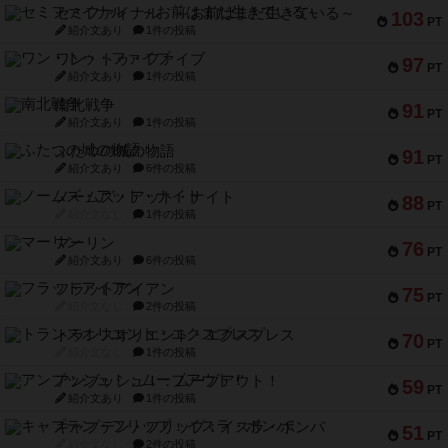
セミファイナル ～お前はまだ生きている～
103
PT
紹介文あり
1件の投稿
ワン・トゥ・ファイブ
97
PT
紹介文あり
1件の投稿
南北戦争
91
PT
紹介文あり
1件の投稿
ふたつの城の物語
91
PT
紹介文あり
6件の投稿
ノームズ・アット・ナイト
88
PT
紹介文なし
1件の投稿
マーリン
76
PT
紹介文あり
6件の投稿
フラットアイアン
75
PT
紹介文なし
2件の投稿
トランスオリエント・エクスプレス
70
PT
紹介文なし
1件の投稿
アンブッシュ！：ムーブアウト！
59
PT
紹介文あり
1件の投稿
キャプテン・フリップ：イスラ・ボンバ
51
PT
紹介文なし
2件の投稿