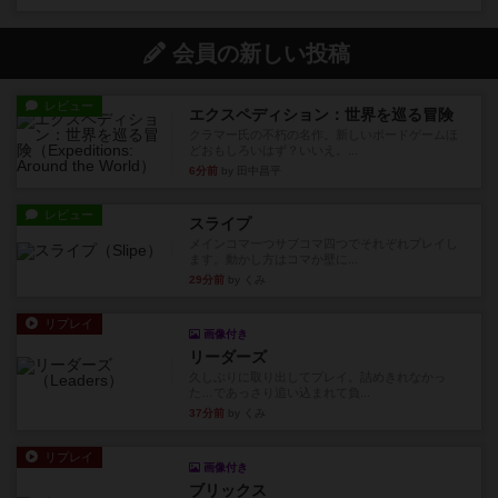
会員の新しい投稿
レビュー
エクスペディション：世界を巡る冒険
クラマー氏の不朽の名作。新しいボードゲームほ
どおもしろいはず？いいえ。...
6分前
by 田中昌平
レビュー
スライプ
メインコマ一つサブコマ四つでそれぞれプレイし
ます。動かし方はコマか壁に...
29分前
by くみ
リプレイ
画像付き
リーダーズ
久しぶりに取り出してプレイ。詰めきれなかっ
た…であっさり追い込まれて負...
37分前
by くみ
リプレイ
画像付き
ブリックス