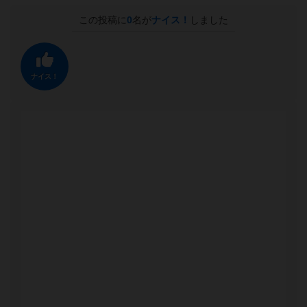
この投稿に
0
名が
ナイス！
しました
ナイス！