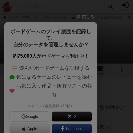
ログイン
閉じる
ボドゲーマTOP
ボードゲームの検索
ハゲタカのえじきの通販/商品詳細
ボードゲームのプレイ履歴を記録し
て、
ハゲタカのえじき
自分のデータを管理しませんか？
ナマズ小僧さんのレビュー
約75,000人
がボドゲーマを利用中！
遊んだボードゲームを記録する
14
9
88
425
トップ
画像
動画
レビュー
カフェ
気になるゲームのレビューを読む
お気に入り作品・所有リストの共
188名
0名
0
8年以上前
有
ログイン / 会員登録（10秒）
リスクとリターンのバランス、収束性、人の思考(性格)に
よる無限のパターン、
Google
X
面倒くさいテキストは無い、難しいルールも無い。
Apple
Facebook