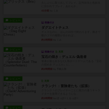
久しぶりに取り出してプレイ。記号担当と色担当
に分かれてプレイ。あかんか...
42分前
by くみ
レビュー
画像付き
ダグエイトチェス
チェスなのに、ほんの10分で終わります。動きで
敵のコマの種類が分かれば...
約1時間前
by くみ
レビュー
画像付き
充実
宝石の煌き：デュエル 偽造者
筆者が最も好きな2人用ボードゲームである『宝石
の煌めき デュエル』に、...
約2時間前
by 手動人形
レビュー
充実
クランク! ：冒険者たち（拡張）
クランク！のプレイヤーごとに能力の違うキャラ
クターを使用できるようにな...
約3時間前
by ぽっぽーくるっぽー
レビュー