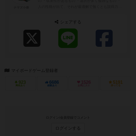
の ・収束性があるもの ・選択が多く複雑なもの ・
人の性格が出て、それが最適解で無くとも説得力を
ナマズ小僧
持つようなもの
シェアする
マイボードゲーム登録者
923
6686
1526
5191
興味あり
経験あり
お気に入り
持ってる
ログイン/会員登録でコメント
ログインする