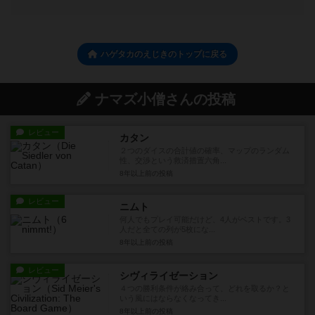
ハゲタカのえじきのトップに戻る
ナマズ小僧さんの投稿
レビュー
カタン
２つのダイスの合計値の確率、マップのランダム
性、交渉という救済措置六角...
8年以上前
の投稿
レビュー
ニムト
何人でもプレイ可能だけど、4人がベストです。3
人だと全ての列が5枚にな...
8年以上前
の投稿
レビュー
シヴィライゼーション
４つの勝利条件が絡み合って、どれを取るか？と
いう風にはならなくなってき...
8年以上前
の投稿