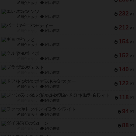
PT
紹介文あり
1件の投稿
エレメンツ
232
PT
紹介文あり
4件の投稿
バー！パーティー
212
PT
紹介文なし
1件の投稿
ギョッと
154
PT
紹介文あり
1件の投稿
クルティボ
152
PT
紹介文なし
1件の投稿
ブラヴェスト
140
PT
紹介文なし
1件の投稿
ドブル：ポケットモンスター
122
PT
紹介文あり
4件の投稿
ジャンヌ・ダルク-オルレアン ドロー＆ライト
118
PT
紹介文なし
5件の投稿
ファースト・イン・フライト
94
PT
紹介文あり
3件の投稿
ダイススローン
88
PT
紹介文なし
1件の投稿