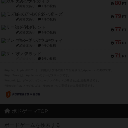
ガルフストライク
80
PT
紹介文あり
1件の投稿
モズビ－ズ・レイダ－ズ
79
PT
紹介文あり
1件の投稿
リー対グラント
77
PT
紹介文あり
1件の投稿
ブレーキング・アウェイ
75
PT
紹介文あり
4件の投稿
ザ・フラッド
71
PT
紹介文なし
1件の投稿
※Apple、Apple のロゴ は、米国および他の国々で登録されたApple Inc.の商標です。
※App Store は、Apple Inc.のサービスマークです。
※Android は、グーグル インコーポレイテッドの商標または登録商標です。
※Google Play とそのロゴは、Google Inc.の商標または登録商標です。
ボドゲーマTOP
ボードゲームを検索する