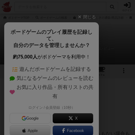
ログイン
閉じる
ボドゲーマTOP
ボードゲームの検索
ハゲタカのえじきの通販/商品詳細
ボードゲームのプレイ履歴を記録し
て、
ハゲタカのえじき
自分のデータを管理しませんか？
カシスオレンジとスクリュードライバー♂さんのレビュー
約75,000人
がボドゲーマを利用中！
遊んだボードゲームを記録する
14
9
87
424
トップ
画像
動画
レビュー
カフェ
気になるゲームのレビューを読む
お気に入り作品・所有リストの共
211名
0名
0
5年以上前
有
ログイン / 会員登録（10秒）
有名すぎるバッティングゲーム。
Google
X
Apple
Facebook
読み合いが必要ではあるが、正直どうしようもない場合も