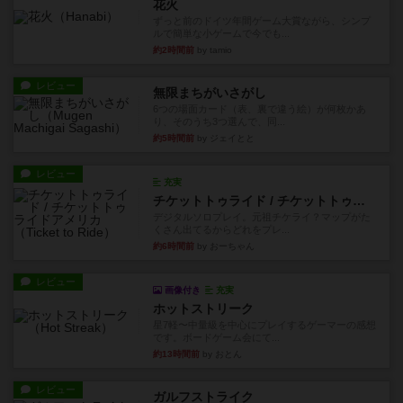
花火
ずっと前のドイツ年間ゲーム大賞ながら、シンプ
ルで簡単な小ゲームで今でも...
約2時間前
by tamio
レビュー
無限まちがいさがし
6つの場面カード（表、裏で違う絵）が何枚かあ
り、そのうち3つ選んで、同...
約5時間前
by ジェイとと
レビュー
充実
チケットトゥライド / チケットトゥライドアメリカ
デジタルソロプレイ。元祖チケライ？マップがた
くさん出てるからどれをプレ...
約6時間前
by おーちゃん
レビュー
画像付き
充実
ホットストリーク
星7軽〜中量級を中心にプレイするゲーマーの感想
です。ボードゲーム会にて...
約13時間前
by おとん
レビュー
ガルフストライク