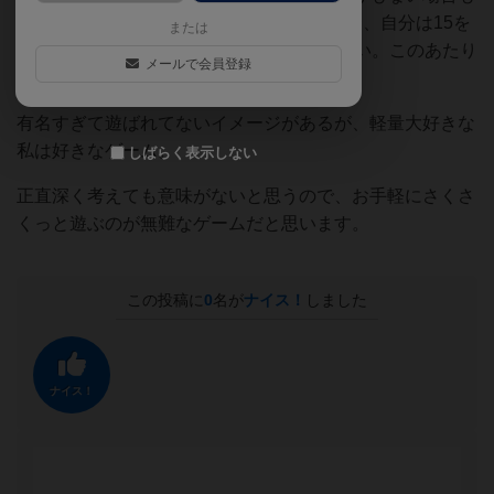
ある。Aさんが15、Bさんが14を出した場合、自分は15を
または
出しても14を出してもカードを獲得できない。このあたり
メールで会員登録
が悲しい。
有名すぎて遊ばれてないイメージがあるが、軽量大好きな
私は好きなゲーム。
しばらく表示しない
正直深く考えても意味がないと思うので、お手軽にさくさ
くっと遊ぶのが無難なゲームだと思います。
この投稿に
0
名が
ナイス！
しました
ナイス！