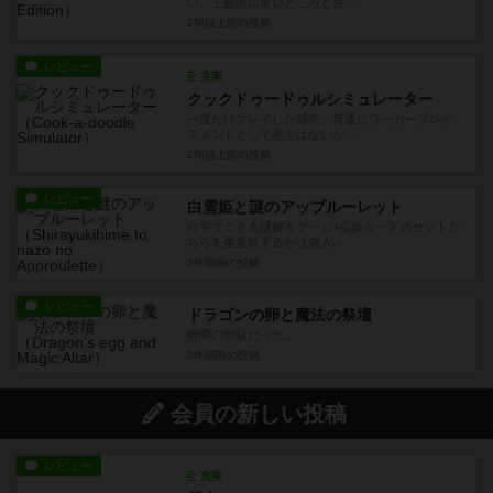
い。主観的に良いところと良...
2年以上前
の投稿
レビュー
充実
クックドゥードゥルシミュレーター
一度だけプレイした感想。普通にワーカープレイ
スメントとして悪くはないが...
2年以上前
の投稿
レビュー
白雪姫と謎のアップルーレット
自宅でできる謎解きゲーム+拡張カードのセットど
ちらを重要視するかは個人...
3年弱前
の投稿
レビュー
ドラゴンの卵と魔法の祭壇
時間の無駄だった。
3年弱前
の投稿
会員の新しい投稿
レビュー
充実