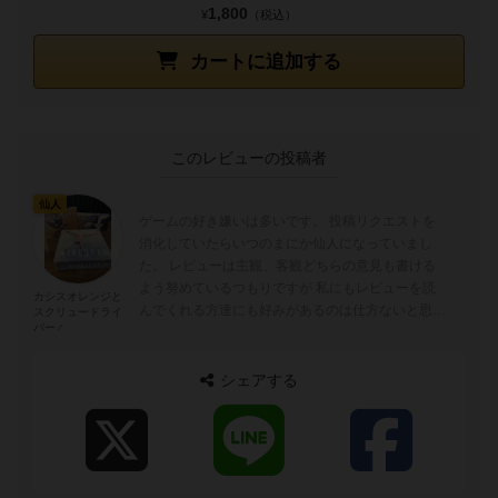
1,800
¥
（税込）
カートに追加する
このレビューの投稿者
仙人
ゲームの好き嫌いは多いです。 投稿リクエストを
消化していたらいつのまにか仙人になっていまし
た。 レビューは主観、客観どちらの意見も書ける
よう努めているつもりですが 私にもレビューを読
カシスオレンジと
んでくれる方達にも好みがあるのは仕方ないと思っ
スクリュードライ
バー♂
ています。 ウイングスパンが好きです。...
シェアする