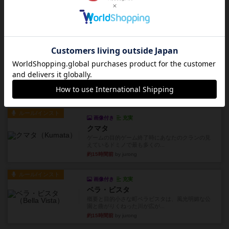
タイムボム
まず簡単で軽い！大人数で遊べる！それなのに小
箱！何より楽しい！！正体隠...
約14時間前
by あまる
レビュー
充実
1809
ケビン・ザッカーがデザインした１ヘクス=２マイ
ルの戦役級シリーズは以下...
約14時間前
by Chaco
ルール/インスト
画像付き
充実
クマタ
ゲームの目的ゲーム終了時にあなたのクランの見
えているドミノで最も多くの...
約15時間前
by jurong
ルール/インスト
画像付き
充実
ベラ・ビスタ
概要と目的小さな町ベラビスタは、風光明媚な公
園と曲がりくねった川が広が...
約15時間前
by jurong