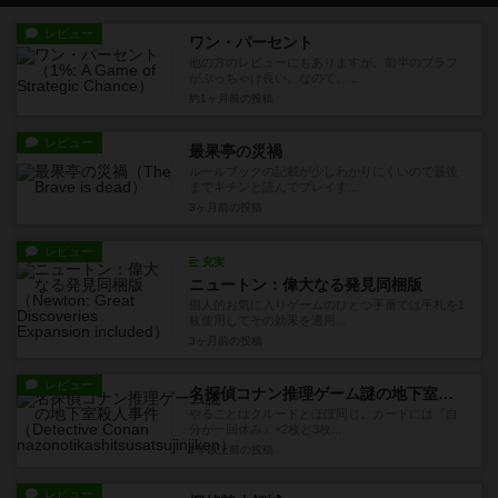
レビュー
ワン・パーセント
他の方のレビューにもありますが、前半のブラフ
がぶっちゃけ長い。なので、...
約1ヶ月前
の投稿
レビュー
最果亭の災禍
ルールブックの記載が少しわかりにくいので最後
までキチンと読んでプレイす...
3ヶ月前
の投稿
レビュー
充実
ニュートン：偉大なる発見同梱版
個人的お気に入りゲームのひとつ手番では手札を1
枚使用してその効果を適用...
3ヶ月前
の投稿
レビュー
名探偵コナン推理ゲーム謎の地下室殺人事件
やることはクルードとほぼ同じ。カードには『自
分が一回休み』×2枚と3枚...
1年以上前
の投稿
レビュー