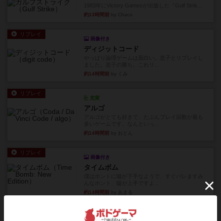
1983年にVictory Gamesが出版した『Gulf Strik...
約13時間前
by Chaco
リプレイ
画像付き
ディジットコード
やっぱり論理ゲームは面白い。息子とリプレイし
ました。息子の勝ち。これリ...
約14時間前
by くみ
リプレイ
充実
アルゴ
アルゴがとても好きで、たぶんプレイ回数が最も
多いゲームです。なんといっ...
約14時間前
by おとん
リプレイ
画像付き
タイムボム
僕はホントに嘘が下手なようで、すぐバレますみ
んなホント、嘘が上手ですよ...
約14時間前
by あまる
レビュー
画像付き