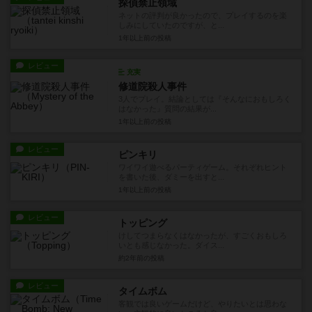
探偵禁止領域
ネットの評判が良かったので、プレイするのを楽
しみにしていたのですが、と...
1年以上前
の投稿
レビュー
充実
修道院殺人事件
3人でプレイ。結論としては『そんなにおもしろく
はなかった』質問の結果が...
1年以上前
の投稿
レビュー
ピンキリ
ワイワイ遊べるパーティゲーム。それぞれヒント
を書いた後、ダミーを出すと...
1年以上前
の投稿
レビュー
トッピング
けしてつまらなくはなかったが、すごくおもしろ
いとも感じなかった。ダイス...
約2年前
の投稿
レビュー
タイムボム
客観では良いゲームだけど、やりたいとは思わな