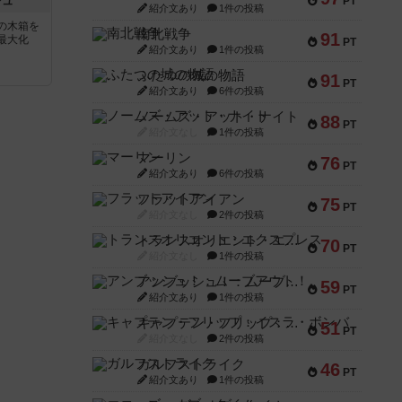
シュ
PT
紹介文あり
1件の投稿
の木箱を
南北戦争
91
最大化
PT
紹介文あり
1件の投稿
ふたつの城の物語
91
PT
紹介文あり
6件の投稿
ノームズ・アット・ナイト
88
PT
紹介文なし
1件の投稿
マーリン
76
PT
紹介文あり
6件の投稿
フラットアイアン
75
PT
紹介文なし
2件の投稿
トランスオリエント・エクスプレス
70
PT
紹介文なし
1件の投稿
アンブッシュ！：ムーブアウト！
59
PT
紹介文あり
1件の投稿
キャプテン・フリップ：イスラ・ボンバ
51
PT
紹介文なし
2件の投稿
ガルフストライク
46
PT
紹介文あり
1件の投稿