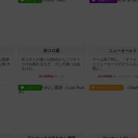
レビュー
戦略やコツ
街コロ通
ニューオールド
も指摘
街コロとの違いは初めから二つサイ
ゲーム終了時に、「オール
鳥(カ
コロを振れるなど、少しの違いはあ
とニューカードのどちらも
るけれ...
態に...
約11時間前
by くみ
約12時間前
by オグランド（Ogu
レビュー
ルール/インスト