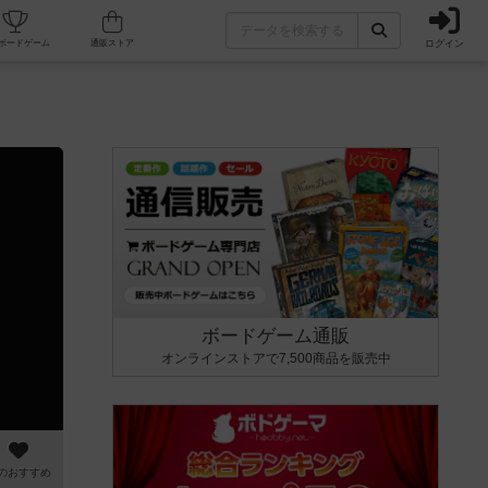
ログイン
カフェ/店舗
人気ボードゲーム
通販ストア
ボードゲーム通販
オンラインストアで7,500商品を販売中
のおすすめ