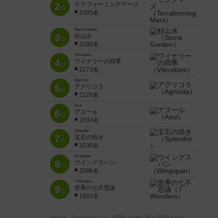
2
テラフォーミングマーズ
位
2395名
Stone Garden
3
枯山水
位
2280名
Viticulture
4
ワイナリーの四季
位
2273名
Agricola
5
アグリコラ
位
2120名
Azul
6
アズール
位
2034名
Splendor
7
宝石の煌き
位
2030名
Wingspan
8
ウイングスパン
位
2006名
7 Wonders
9
世界の七不思議
位
1920名
※Apple、Apple のロゴ は、米国および他の国々で登録された