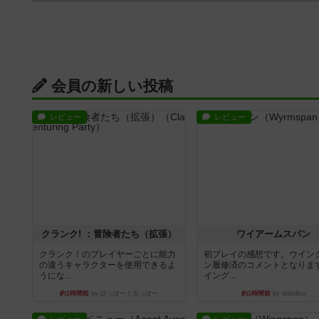
会員の新しい投稿
レビュー
レビュー
クランク! ：冒険者たち（拡張）
ワイアームスパン
クランク！のプレイヤーごとに能力
初プレイの感想です。ウイン
の違うキャラクターを使用できるよ
ン履修済のコメントとなりま
うにな...
イング...
約1時間前
by ぽっぽーくるっぽー
約1時間前
by daisdice