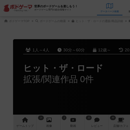
世界のボードゲームを楽しもう！
ボードゲーム専門の総合情報サイト
データベース
検
ボドゲーマTOP
ボードゲームの検索
ヒット・ザ・ロードの通販/商品詳細
1人～4人
30分～60分
12歳～
2
ヒット・ザ・ロード
拡張/関連作品 0件
14
2
10
49
ゲーム
トップ
画像
動画
レビュー
店舗/
カフェ