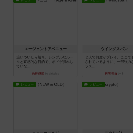
レビュー
レビュー
エージェントアベニュー
ウイングスパン
追いついたら勝ち。シンプルなルー
２人で何度かプレイ。ここで
ルと直感的な目的で、ボドゲ慣れし
されているように、一部強力な
ていな...
ラス...
約6時間前
by daisdice
約7時間前
by S
レビュー
レビュー