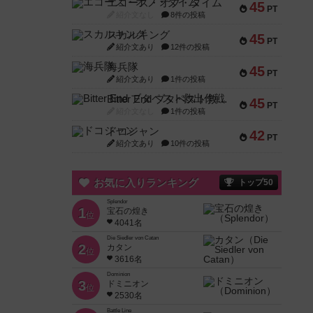
エコーズ・オブ・タイム
45
PT
紹介文なし
8件の投稿
スカルキング
45
PT
紹介文あり
12件の投稿
海兵隊
45
PT
紹介文あり
1件の投稿
Bitter End ブタペスト救出作戦
45
PT
紹介文なし
1件の投稿
ドコジャン
42
PT
紹介文あり
10件の投稿
お気に入りランキング
トップ50
Splendor
1
宝石の煌き
位
4041名
Die Siedler von Catan
2
カタン
位
3616名
Dominion
3
ドミニオン
位
2530名
Battle Line