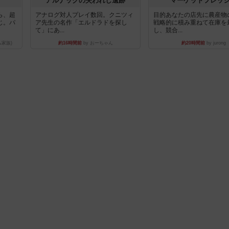
アルナックの失われし遺跡
マーケットフレッ
ら、超
アナログ対人プレイ数回。クニツィ
目的あなたの店先に農産物
じ。パ
ア先生の名作「エルドラドを探し
戦略的に積み重ねて在庫を
て」にあ...
し、競合...
ム家族)
約16時間前
by おーちゃん
約20時間前
by jurong