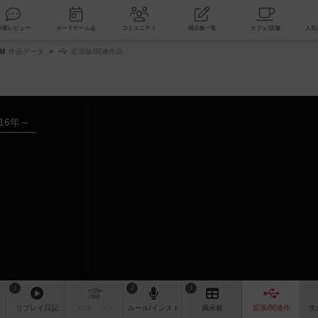
索
新着レビュー
ボードゲーム会
コミュニティ
掲示板一覧
作品データ
拡張版/関連作品
016年～
1
2
1
リプレイ
日記
戦略
・コツ
ルール
/インスト
掲示板
拡張/関連
作
次