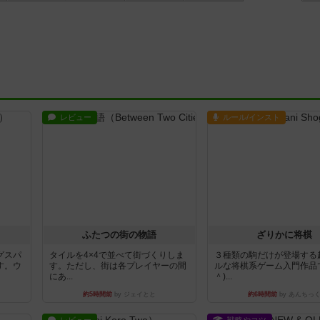
レビュー
ルール/インスト
ふたつの街の物語
ざりかに将棋
グスパ
タイルを4×4で並べて街づくりしま
３種類の駒だけが登場する
す。ウ
す。ただし、街は各プレイヤーの間
ルな将棋系ゲーム入門作品で
にあ...
＾)...
約5時間前
by ジェイとと
約6時間前
by あんちっ