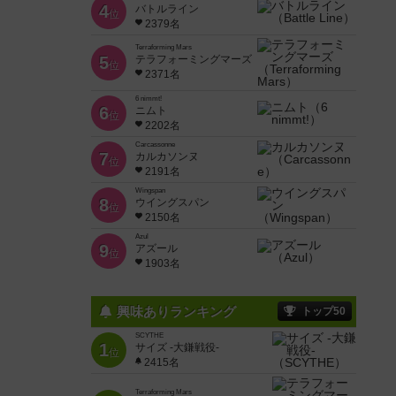
4
バトルライン
位
2379名
Terraforming Mars
5
テラフォーミングマーズ
位
2371名
6 nimmt!
6
ニムト
位
2202名
Carcassonne
7
カルカソンヌ
位
2191名
Wingspan
8
ウイングスパン
位
2150名
Azul
9
アズール
位
1903名
興味ありランキング
トップ50
SCYTHE
1
サイズ -大鎌戦役-
位
2415名
Terraforming Mars