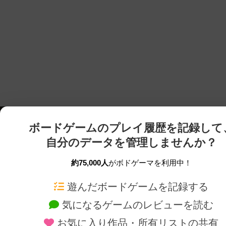
ボードゲームのプレイ履歴を記録して
自分のデータを管理しませんか？
約75,000人
がボドゲーマを利用中！
ボドゲーマTOP
ボードゲーム通販
遊んだボードゲームを記録する
気になるゲームのレビューを読む
ボードゲームを検索する
新作・再入荷情報
お気に入り作品・所有リストの共有
ボードゲームの新着レビュー
定番ボードゲームの通販