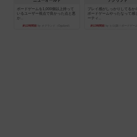
ニューオールド
デクリプト
ボードゲームを1,000個以上持って
プレイ感がしっかりしてるか
いるユーザー視点で良かった点と悪
ボードゲームやったなって感
か...
ーティ...
約12時間前
by オグランド（Oguland）
約13時間前
by ヒロ(新！ボードゲー