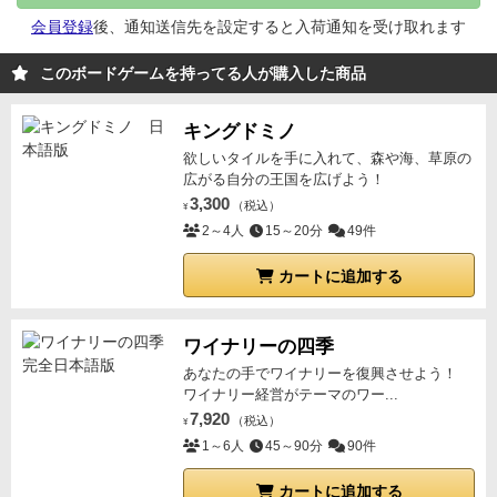
て手番順タイルの順番で競りをする
資源をお金として
旅の写真とコメント等が添えられており、
ゲーム後、
ださい！
)
運 ★★★ (サイ
会員登録
後、通知送信先を設定すると入荷通知を受け取れます
使い多く支払った（実際はストックに戻す）人から進
自分の通ったルートを見返してみると、なんとも味わ
コロだからと言って運ゲーなわけではない。でもまぁ
路を選べる
自分の番が来たら自分の入札マーカーを高
い深いストーリーが展開されていたことに気づかされ
このボードゲームを持ってる人が購入した商品
サイコロの出目で一気にゲームオーバーの可能性は大
いスペースに移動するかパスをする一度パスをしても
ます。
「彼女は僕のことを"ごちそう"と言っ
いにあるんですがね）
ワイワイ度
また自分の手番が来たらまた競りに参加することがで
た」・・・
キングドミノ
★★★★ (最初はおだやかにわいわい。後半は
きる
1つのスペースに置ける入札マーカーは1つだけ
10
欲しいタイルを手に入れて、森や海、草原の
ゾンビの恐怖にわちゃわちゃ）
その逃げるルートを選
より高いスペースはない
全プレイヤーが連続してパス
広がる自分の王国を広げよう！
ぶ(ルートによって得られるポイントや倒さなければい
をするまで
続ける
終わったら入札値に等しい数の資源
3,300
（税込）
¥
けない敵の数が違う)のはセリで、しかもセリで使うチ
（弾薬、燃料、アドレナリンのどれか）を
好きな組み
2～4人
15～20分
49件
ップは敵を倒すのにも使えるので、セリで使ってクリ
合わせで
支払う
支払えない場合はそもそも入札ができ
アしやすい道を選ぶか、セリはそこそこに敵と戦う時
カートに追加する
ない
入札しなかったプレイヤーが複数人いる場合は全
にチップを使うのか...などいろいろと悩ましい要素
ラウンドの順位から高い順にそのラウンドも空いた順
と、いざルートが決まってしまえばサイコロに運を託
位をあてがう
競売フェイズ終了後入札マーカーを0に戻
ワイナリーの四季
すというハイテンションゲームでもあります。この2
す
遭遇フェイズ（いざゾンビ）
選んだ進路のイベント
あなたの手でワイナリーを復興させよう！
つがいい感じに組み合わさっていてとても面白いゲー
ワイナリー経営がテーマのワー...
を処理しながらゾンビと戦う
競売フェイズで決めた順
ムでした！なかなか最後までクリアできるかできない
7,920
（税込）
番に進路を選び左から順に解決していく
ゴミ漁り→イ
¥
かギリギリだったりするので本当にゾンビから逃げて
1～6人
45～90分
90件
ベント→戦闘の順に処理していく
ゴミ漁り（あるもの
いるような感覚になります！！
ゾンビが極度に嫌いじ
はなんでも使え）
カードの左上に書かれている資源を
カートに追加する