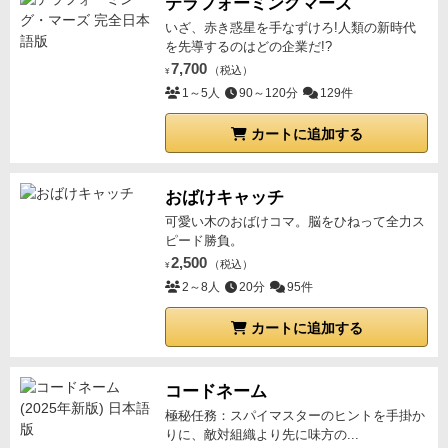
テラフォーミングマーズ
ら）
プレイヤーが途中で敗北したら...
脱落、持ってい
いざ、赤き惑星を手なずけろ!人類の新時代
るカードとトークンを片付けてあとは見てるだけ
1人脱
を先導するのはどの企業だ!?
落したら次のラウンドから計画フェイズの4つ目の進路
7,700
（税込）
¥
に+2汚染エリアタイル（鍵の形）を置く
2人脱落した
1～5人
90～120分
129件
ら+2汚染エリアタイルは3つ目の進路に置き4つ目の進
カートに追加する
路に新たに+4汚染エリアタイルを置く
この進路を選ん
だプレイヤーは資源を+2の場合は2つ、+4の場合は4つ
支払ってからカードを解決する
終わったら次のプレイ
おばけキャッチ
ヤーが同じように進路を選ぶ
ゲームの勝者
最後の遭遇
可愛い木のおばけコマ。脳をひねって全力ス
フェイズ終了時に生き残っているのが...
１人だけ→そ
ピード勝負。
の人が勝者
いない→勝者なし
2,500
複数人いる→獲得したカ
（税込）
¥
ードの合計点+各エピローグカードのボーナス点を合
2～8人
20分
95件
計して多かったプレイヤーの勝ち（同点の場合は生存
カートに追加する
者駒の多いほうが勝ち、それも同じならどちらも勝
者）
エピローグカードはアドレナリン、燃料、弾薬、
生存者が一番多い人がそれぞれ3点のボーナスで該当
プ
コードネーム
レイヤーが複数いた場合は誰ももらえない
トークンの
極秘任務：スパイマスターのヒントを手掛か
りに、敵対組織より先に味方の...
説明
トークンを手に入れるカードの枚数はトークンの