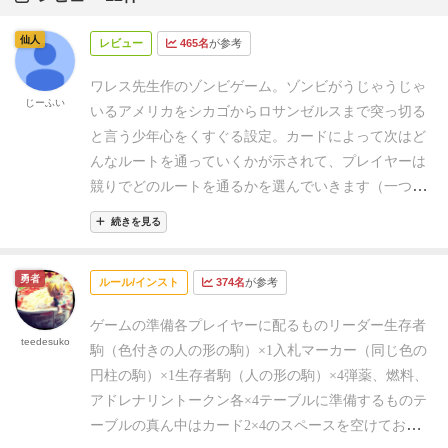
仙人
レビュー
465名
が参考
ワレス先生作のゾンビゲーム。
ゾンビがうじゃうじゃ
じーふい
いるアメリカをシカゴからロサンゼルスまで突っ切る
と言う少年心をくすぐる設定。
カードによって次はど
んなルートを通っていくかが示されて、プレイヤーは
競りでどのルートを通るかを選んでいきます（一つの
ルートは一人しかいられない）。それを繰り返してい
続きを見る
ってロサンゼルスにまでたどり着けたら生存者たちの
中で勝利点を最も多く稼いだプレイヤーの勝利です。
勇者
ルール/インスト
374名
が参考
面白い点は生きるために必要なアイテムを競りに使う
という点です。自分の好きなルートを通るためにはア
ゲームの準備
各プレイヤーに配るもの
リーダー生存者
イテムを犠牲にしなければいけない、かといって競り
teedesuko
駒（色付きの人の形の駒）×1
入札マーカー（同じ色の
に参加せずに残ったルートを通れば破滅するかもしれ
円柱の駒）×1
生存者駒（人の形の駒）×4
弾薬、燃料、
ない、といったジレンマを楽しむゲームです。
ゲーム
アドレナリントークン各×4
テーブルに準備するもの
テ
が進むに連れて難易度が上がっていくので、ゲームの
ーブルの真ん中はカード2×4のスペースを空けておく
コツを掴み始めてからヒリつくジレンマを味わえるよ