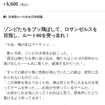
5,500
¥
（税込）
日本語ルール付き/日本語版
ゾンビたちをブッ飛ばして、ロサンゼルスを
目指し、ルート66を突っ走れ！
「やあ。俺の名はマーティン。」
「数ヶ月前、ゾンビの大発生が起こった。」
「親父は俺たちを車に放り込み、俺たちはシカゴの郊外から
逃げ出した――L.A.に着くか、破滅するかだった！」
「すべての曲がり角に危険が潜んでいたこの旅は、絶対に忘
れられないものだった。」
「この体験を覚えておくため、俺は何とか手に入るものを使
ってゲームを作った……お前が今持っているゲームだ。」
「お前がこれを気に入ってくれればと思う。西海岸にたどり
着けるよう祈ってるぜ！」