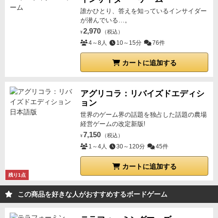
ーク
（始末するチャンス）
アドレナリントークンを1つ
誰かひとり、答えを知っているインサイダー
支払えばゾンビ1体倒せる（しなくてもいい）
標準マー
が潜んでいる…。
ク
（1体始末した）
ゾンビを1体倒す
この目だけ2つある
2,970
（税込）
¥
標準マーク＆アドレナリンマーク
（1体始末さらに始末
4～8人
10～15分
76件
するチャンス）
ゾンビを1体倒した後に
アドレナリント
カートに追加する
ークンを1つ支払えば
ゾンビをもう1体倒す（しなくて
もいい）
赤いゾンビマークは赤いダイス（大群）
カー
ド右下のゾンビの数が赤い手で囲まれている場合はゾ
アグリコラ：リバイズドエディシ
ョン
ンビの大群に囲まれたことを意味する
数字の上のドク
ロアイコンの数だけ黒いダイスを赤いダイスに交換す
世界のゲーム界の話題を独占した話題の農場
経営ゲームの改定新版!
る
※生存者の数よりダイスが多くなることはないので
7,150
（税込）
¥
ドクロアイコン3でも生存者2人だったらダイスは2個
赤
1～4人
30～120分
45件
いダイスは黒いダイスの空白が
ドクロアイコン
（アド
レナリンマークなし）に変わってる
即死、アドレナリ
カートに追加する
ントークンでの復活もなし
これをゾンビかプレイヤー
残り1点
が
全滅するまで
やる
プレイヤーが勝利したら...
冒険カ
この商品を好きな人がおすすめするボードゲーム
ードを得る
裏向きにして手元に重ねて置いておく
右上
に書かれた数字が勝利点になる（最後まで生きていた