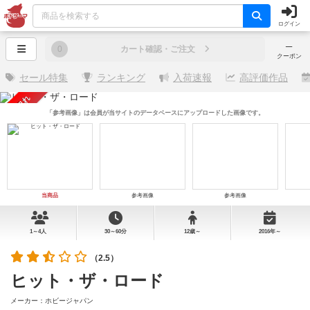
ログイン
─
0
カート確認・ご注文
クーポン
セール特集
ランキング
入荷速報
高評価作品
売り切れ
「参考画像」は会員が当サイトのデータベースにアップロードした画像です。
当商品
参考画像
参考画像
1～4人
30～60分
12歳～
2016年～
（2.5）
ヒット・ザ・ロード
メーカー：ホビージャパン