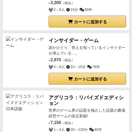
3,300
（税込）
数と同じ数しかない
¥
イグゼキュータートークン
（スク
2～8人
15分
80件
ールバス）
後に出るイグゼキューターカードと組み合
わせると改造した特殊車両になる
以降イグゼキュータ
カートに追加する
ーを持つプレイヤーは大群と戦う時も赤いダイスを振
る必要はない
モロトフ・カクテルトークン
（火炎瓶）
インサイダー・ゲーム
手番中いつでもゾンビを殲滅できる
通常の戦闘で勝利
誰かひとり、答えを知っているインサイダー
したのと同じように処理する
人物トークン
（ティム）
が潜んでいる…。
ティムは役に立つ
裏切りさえしなければ
地図トークン
2,970
（税込）
¥
（宝の地図）×2
冒険の途中で探したい
バズーカトーク
4～8人
10～15分
76件
ン
（バズーカゲット）
いつか役に立つ
バイオハザード
トークン
×2
生物学的障害が発生
後遺症出るかも
絆創膏
カートに追加する
トークン
（仲間が負傷）
仲間が噛まれた
今は大丈夫そ
うだが…
アグリコラ：リバイズドエディシ
ョン
世界のゲーム界の話題を独占した話題の農場
経営ゲームの改定新版!
7,150
（税込）
¥
1～4人
30～120分
45件