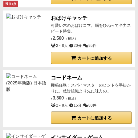
ゃなければ自分としてはやってみて欲しいなと思いま
得る
イベント
カードに書かれている文章を読み上げる
残り1点
す。
黒い字で書かれているのはすぐに解決するイベント
赤
おばけキャッチ
い字で書かれているのは戦闘で適用される特別ルール
可愛い木のおばけコマ。脳をひねって全力ス
明確化
イベントでダイスといったら黒いダイスのこと
ピード勝負。
ダイスアイコンの指示があったらアドレナリンのマー
2,500
（税込）
¥
クは無視
戦闘
右下の手の中の数字のゾンビ駒を手元に
2～8人
20分
95件
置く
↓
遠距離射撃
（しなくてもいい）
戦闘前に（最初の
ダイスロールとして）1度だけ遠距離射撃ができる支払
カートに追加する
った弾薬トークンの数だけ黒いダイスを降って出た標
準マーク（アドレナリンマークつきも含む）の数だけ
コードネーム
ゾンビを倒す
↓
逃げる
（しなくてもいい）
燃料トークン
極秘任務：スパイマスターのヒントを手掛か
を支払うことで白兵戦の前に逃げることができる
逃げ
りに、敵対組織より先に味方の...
た場合は勝利報酬は受け取れない
↓
白兵戦
（覚悟をきめ
3,300
（税込）
¥
ろ）
自分の生存者（リーダー生存者駒を含む）の数だ
2～8人
15分
80件
け黒いダイスを振る
それぞれのダイスを処理する
ダイ
カートに追加する
スの説明
ドクロ&アドレナリンマーク
（1人噛まれた）
アドレナリントークンか生存者駒のどちらか1つを失う
空白
（身をかわした）
何も起こらない
アドレナリンマ
インサイダー・ゲーム