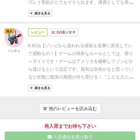
こと。プレイヤーは各チームのリーダーになる。生き
プレイ意欲がとてもそそられます。
通貨としても併用
くのですが，ストーリー性があるのでまだなにも知ら
て西海岸にたどり着けたらカードのボーナスの点数を
される資源トークンがビンの蓋というのも、一時期や
ない初回がいちばんわくわくします。
ゾンビとの戦闘
続きを見る
合計して競う。その他にも他のプレイヤーよりも資源
りこんだ某世紀末サバイバルゲームを彷彿とさせま
はダイスを振って行います。やや単調なので後半は作
をたくさん持っていたり生存者が多かったりしたらボ
す。
ゲームシステムとしては、毎ラウンドランダムに
業になってくるかも。
ラウンドが進むに連れてカード
仙人
ーナスがある。
レビュー
313名
ゲームの流れ
が参考
全部で8ラウンド
1ラウン
作成される、2枚のカードで表されたルートを各プレ
の絵柄で西海岸に近づいているのがわかったり，ゾン
ドは計画フェイズ、競売フェイズ、遭遇フェイズの3フ
イヤーが競り落とし、カードに記された資源を入手、
ビ映画あるあるなイベントが起こって楽しかったり，
8.8/10【ゾンビから追われる感覚を見事に表現してい
ェイズ
8ラウンド終了でゲーム終了
遊び方
計画フェイズ
イベント解決、ゾンビとの対決(資源を落として逃げて
パッチョ
テーマ性がとてもたのしい作品だなと思いました。
て感動もの！】
ゲームの簡単なルールとしては、競り
（進路を作る）
1番の手番順タイルを持っているプレイ
もOK)を繰り返し、最終的に生き残れば、前述カード
＋ダイスです！
ゲームはアメリカを横断してゾンビか
ヤーがカードを用意する
選ぶのではなく上から取った
に記されている勝利点の合計が多いプレイヤーが勝ち
ら逃げるという設定です。最初は余裕かなと思ってい
カードをランダムに置く点に注意
山札の上から8枚
という、わかりやすいシステムです。
基本的には先へ
ると終盤に怒涛の展開が待ち受ける！
『こんな人にオ
（※1〜3人プレイは6枚）カードを引く→それぞれ2枚
進むほど資源は少なく、ゾンビは大量に出現するの
ススメ』
●ゾンビが好き。好きじゃなくてもハラハラ
のカードを表向きに4つ（※1〜3人プレイは3つ）の進
で、資源は後半に向けてためておきたいですが、それ
続きを見る
した展開を体験してみたい！
●サイコロをたくさん振
路を作る→2×4（※1〜3人プレイは2×3）段のカードが
を許さないゾンビとのダイスロール対決笑。
どんだけ
ってわちゃわちゃしたい！
●少し変わったボードゲー
並ぶ
（※2人プレイの場合はさらに3つめの進路に+2汚
資源をためても、ダイスロールによっては資源と生存
ム で遊んでみたい！
コンポーネント
他のレビューを読み込む
染エリアトークン（鍵の形）を置く。この進路を選ん
者をごっそり持っていかれます。
資源豊富な対戦相手
★★★★★ (子どもがこのゲームを作ったという
だプレイヤーは遭遇フェイズの手番開始時に
資源を任
が一気に窮地に立たせれるのはなかなか気持ちいいと
設定で、その手作り感というかアンティーク感の作り
再入荷までお待ち下さい
意の組み合わせで2つ捨てる
）
競売フェイズ（進路を
思います。(思います、というのも、私がその立場に立
込みが半端ない！
そしてボードゲーム好きにはたまら
選ぶ順番を決める）
競売ボードと入札マーカーを使っ
った経験しかない・・・泣)
ルートを表すカードには、
入荷通知を受け取る
ない仕掛けも......！実際に自分の目で確認してみてく