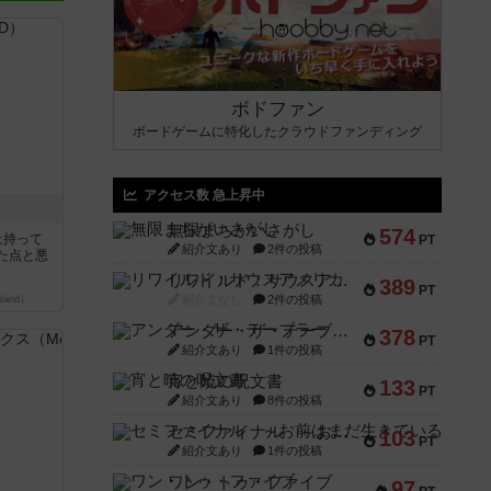
ボドファン
ボードゲームに特化したクラウドファンディング
アクセス数 急上昇中
無限まちがいさがし
574
上持って
PT
紹介文あり
2件の投稿
た点と悪
リワイルド：サウスアメリカ
389
PT
紹介文なし
2件の投稿
land）
アンダー・ザ・テーブラー
378
PT
紹介文あり
1件の投稿
宵と暁の呪文書
133
PT
紹介文あり
8件の投稿
セミファイナル ～お前はまだ生きている～
103
PT
紹介文あり
1件の投稿
ワン・トゥ・ファイブ
97