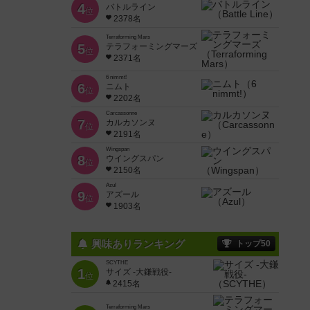
4
バトルライン
位
2378名
Terraforming Mars
5
テラフォーミングマーズ
位
2371名
6 nimmt!
6
ニムト
位
2202名
Carcassonne
7
カルカソンヌ
位
2191名
Wingspan
8
ウイングスパン
位
2150名
Azul
9
アズール
位
1903名
興味ありランキング
トップ50
SCYTHE
1
サイズ -大鎌戦役-
位
2415名
Terraforming Mars