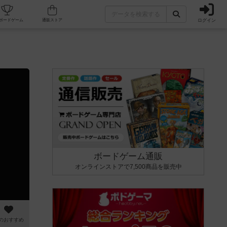
ログイン
カフェ/店舗
人気ボードゲーム
通販ストア
ボードゲーム通販
オンラインストアで7,500商品を販売中
のおすすめ