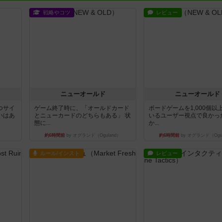
戦略やコツ
レビュー
ニューオールド
ニューオールド
つサイ
ゲーム終了時に、「オールドカード
ボードゲームを1,000個以
いはあ
とニューカードのどちらもある」 状
いるユーザー視点で良かっ
態に...
か...
約6時間前
by オグランド（Oguland）
約6時間前
by オグランド（Ogu
ルール/インスト
レビュー