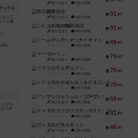
PT
紹介文あり
1件の投稿
ティクス
南北戦争
91
PT
になって
紹介文あり
1件の投稿
ゲーム盛
ふたつの城の物語
91
PT
紹介文あり
6件の投稿
222
ノームズ・アット・ナイト
88
PT
紹介文なし
1件の投稿
マーリン
76
PT
紹介文あり
6件の投稿
フラットアイアン
75
PT
紹介文なし
2件の投稿
トランスオリエント・エクスプレス
70
PT
紹介文なし
1件の投稿
アンブッシュ！：ムーブアウト！
59
PT
紹介文あり
1件の投稿
したひら
枚まで手
キャプテン・フリップ：イスラ・ボンバ
51
PT
紹介文なし
2件の投稿
ガルフストライク
46
PT
紹介文あり
1件の投稿