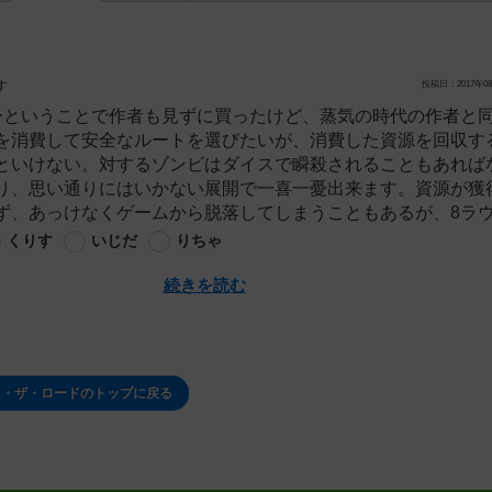
す
投稿日：2017年08
ーということで作者も見ずに買ったけど、蒸気の時代の作者と
を消費して安全なルートを選びたいが、消費した資源を回収す
といけない。対するゾンビはダイスで瞬殺されることもあれば
り、思い通りにはいかない展開で一喜一憂出来ます。資源が獲
ず、あっけなくゲームから脱落してしまうこともあるが、8ラウン
くりす
いじだ
りちゃ
続きを読む
ト・ザ・ロードのトップに戻る