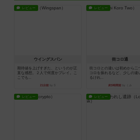
レビュー
レビュー
ウイングスパン
街コロ通
期待値を上げすぎた、というのが正
街コロとの違いは初めから二
直な感想。２人で何度かプレイ。こ
コロを振れるなど、少しの違
こでも...
るけれ...
21分前
by S
約5時間前
by くみ
レビュー
レビュー