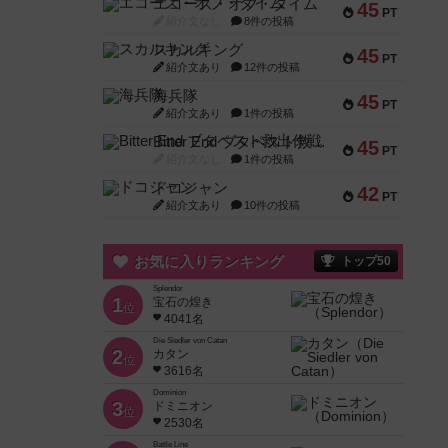
エコーズ・オブ・タイム
45
PT
紹介文なし
8件の投稿
スカルキング
45
PT
紹介文あり
12件の投稿
海兵隊
45
PT
紹介文あり
1件の投稿
Bitter End ブタペスト救出作戦
45
PT
紹介文なし
1件の投稿
ドコジャン
42
PT
紹介文あり
10件の投稿
お気に入りランキング
トップ50
Splendor
1
宝石の煌き
位
4041名
Die Siedler von Catan
2
カタン
位
3616名
Dominion
3
ドミニオン
位
2530名
Battle Line