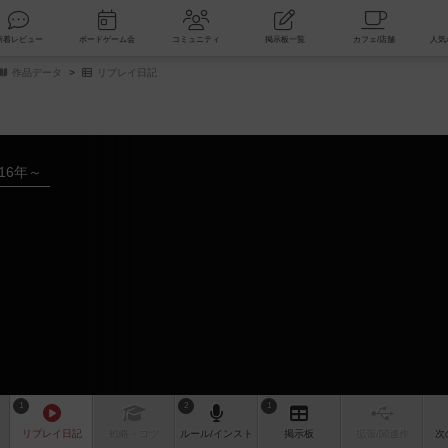
索
新着レビュー
ボードゲーム会
コミュニティ
掲示板一覧
作品データ
リプレイ日記
016年～
1
2
1
リプレイ
日記
戦略
・コツ
ルール
/インスト
掲示板
拡張/関連
作
次