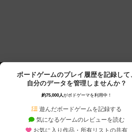
ボードゲームのプレイ履歴を記録して
自分のデータを管理しませんか？
約75,000人
がボドゲーマを利用中！
ボドゲーマTOP
ボードゲーム通販
遊んだボードゲームを記録する
気になるゲームのレビューを読む
ボードゲームを検索する
新作・再入荷情報
お気に入り作品・所有リストの共有
ボードゲームの新着レビュー
定番ボードゲームの通販