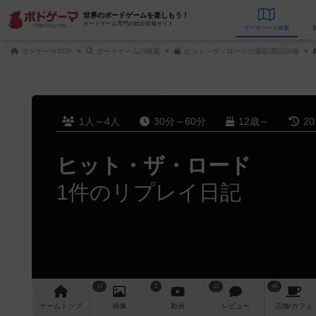
世界のボードゲームを楽しもう！
ボードゲーム専門の総合情報サイト
データベース
検
ボドゲーマTOP
ボードゲームの検索
ヒット・ザ・ロードの通販/商品詳細
1人～4人
30分～60分
12歳～
2
ヒット・ザ・ロード
1件のリプレイ日記
14
2
10
49
ゲーム
トップ
画像
動画
レビュー
店舗/
カフェ