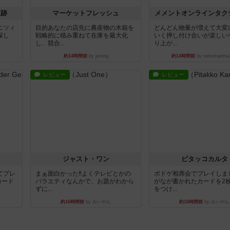
遺跡
マーケットフレッシュ
メメントオンラインタク
ニツィ
目的あなたの店先に農産物の木箱を
どんどん物量が増えて大変
探し
戦略的に積み重ねて在庫を最大化
いく押し付け合いが楽しい
し、競合...
り上が...
約14時間前
by jurong
約14時間前
by nekomanma
レビュー
レビュー
ジャスト・ワン
ピタッコカルタ
てプレ
まぁ面白かった‼️よくテレビとかの
ボドゲ相席会でプレイしま
カード
バラエティなんかで、お題がわから
がなが書かれたカードを2
ずに...
をつけ...
約16時間前
by みいやん
約16時間前
by みいやん