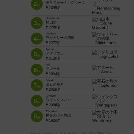
2
テラフォーミングマーズ
位
2395名
Stone Garden
3
枯山水
位
2280名
Viticulture
4
ワイナリーの四季
位
2272名
Agricola
5
アグリコラ
位
2120名
Azul
6
アズール
位
2034名
Splendor
7
宝石の煌き
位
2029名
Wingspan
8
ウイングスパン
位
2006名
7 Wonders
9
世界の七不思議
位
1920名
※Apple、Apple のロゴ は、米国および他の国々で登録された