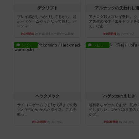
デクリプト
アルナックの失われし
プレイ感がしっかりしてるから、超
アナログ対人プレイ数回。ク
ボードゲームやったなって感じ。パ
ア先生の名作「エルドラドを
ーティ...
て」にあ...
約7時間前
by ヒロ(新！ボードゲーム家族)
約9時間前
by おーちゃん
レビュー
レビュー
ヘックメック
ハゲタカのえじき
サイコロゲームです1から5までの数
超有名なゲームですが、初め
字と芋虫がかかれたダイス。これを
イしました。1から15までの
振っ...
がプ...
約16時間前
by みいやん
約16時間前
by みいやん