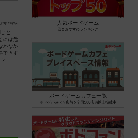
人気ボードゲーム
月21日 22時06分
総合おすすめランキング
同じと
るには危
なかなか
得できず
...
ボードゲームカフェ一覧
ボドゲが遊べる店舗を全国500店舗以上掲載中