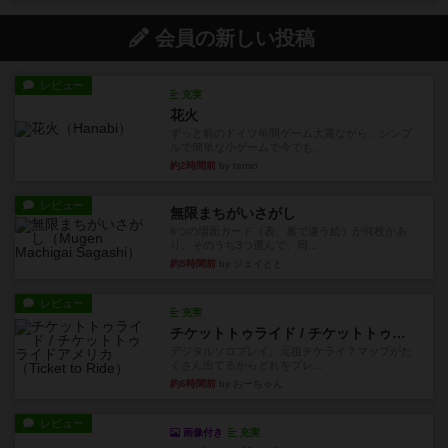
会員の新しい投稿
レビュー
充実
花火
ずっと前のドイツ年間ゲーム大賞ながら、シンプ
ルで簡単な小ゲームで今でも...
約2時間前
by tamio
レビュー
無限まちがいさがし
6つの場面カード（表、裏で違う絵）が何枚かあ
り、そのうち3つ選んで、同...
約5時間前
by ジェイとと
レビュー
充実
チケットトゥライド / チケットトゥライドアメリカ
デジタルソロプレイ。元祖チケライ？マップがた
くさん出てるからどれをプレ...
約6時間前
by おーちゃん
レビュー
画像付き
充実