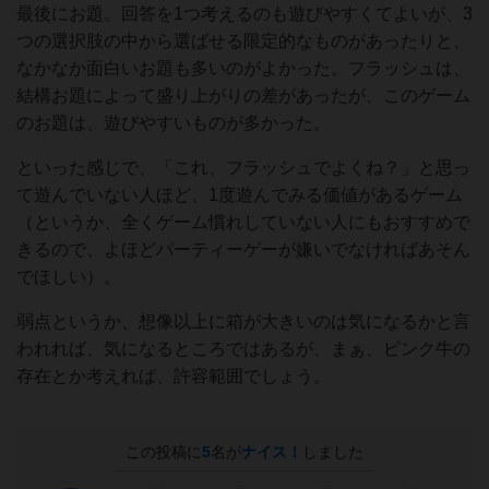
最後にお題。回答を1つ考えるのも遊びやすくてよいが、3
つの選択肢の中から選ばせる限定的なものがあったりと、
なかなか面白いお題も多いのがよかった。フラッシュは、
結構お題によって盛り上がりの差があったが、このゲーム
のお題は、遊びやすいものが多かった。
といった感じで、「これ、フラッシュでよくね？」と思っ
て遊んでいない人ほど、1度遊んでみる価値があるゲーム
（というか、全くゲーム慣れしていない人にもおすすめで
きるので、よほどパーティーゲーが嫌いでなければあそん
でほしい）。
弱点というか、想像以上に箱が大きいのは気になるかと言
われれば、気になるところではあるが、まぁ、ピンク牛の
存在とか考えれば、許容範囲でしょう。
この投稿に
5
名が
ナイス！
しました