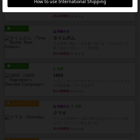
タイムボム
僕はホントに嘘が下手なようで、すぐバレますみ
んなホント、嘘が上手ですよ...
約14時間前
by あまる
レビュー
画像付き
タイムボム
まず簡単で軽い！大人数で遊べる！それなのに小
箱！何より楽しい！！正体隠...
約14時間前
by あまる
レビュー
充実
1809
ケビン・ザッカーがデザインした１ヘクス=２マイ
ルの戦役級シリーズは以下...
約14時間前
by Chaco
ルール/インスト
画像付き
充実
クマタ
ゲームの目的ゲーム終了時にあなたのクランの見
えているドミノで最も多くの...
約15時間前
by jurong