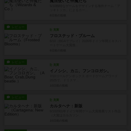
魔法使いと仲魔たち
5/10独特なゲームをデザインする海外チーム「ア
ッキトッカ」によるカー...
8日前
の投稿
レビュー
充実
フロステッド・ブルーム
6/10（BGAでプレイ）2026年ドイツ年間エキスパ
ートゲーム大賞推...
8日前
の投稿
レビュー
充実
イノシシ、カニ、フンコロガシ。
7/10ゴールデンボックス ボードゲームアワード
2025で、ドリスマ...
10日前
の投稿
レビュー
充実
カルタヘナ：新版
6/102001年ドイツ年間ゲーム大賞推薦リスト作品
（大賞はカルカソン...
10日前
の投稿