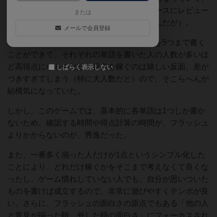
面白かったので、フラッシュとの違いをベースにレビュー
または
してみる（まぁ、フラッシュが元々面白いんだが）。
メールで会員登録
まず、フラッシュはお題に合わせて、単語を5つまで書く
ことができて、それぞれの単語を書いた人の人数が多いほ
ど高得点になるのだが、得点を稼ぐのは嬉しい反面、差が
しばらく表示しない
つきすぎてしまう（特に大人数だと）ので、そこらへんが
結構気になっていた。
しかし、このゲームでは、基本的に各単語は1つしか書か
ないため、確認する時間や得点計算の時間が、フラッシュ
よりかからないのが、秀逸だった。
また、一番多く揃った人だけが1点というシンプル化した
ことにより、どれだけ稼ぐかをそこまで考えなくて良くな
ったし、ゲーム慣れしていない人でも、自分が思いついた
ものを書けば成立するので、非常に遊びやすくテンポが良
い。さらに、フラッシュの面白さの原点でもある「他の人
と意見が揃った時、外した時の面白さ」にフォーカスされ