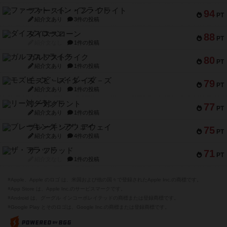
ファースト・イン・フライト
94
PT
紹介文あり
3件の投稿
ダイススローン
88
PT
紹介文なし
1件の投稿
ガルフストライク
80
PT
紹介文あり
1件の投稿
モズビ－ズ・レイダ－ズ
79
PT
紹介文あり
1件の投稿
リー対グラント
77
PT
紹介文あり
1件の投稿
ブレーキング・アウェイ
75
PT
紹介文あり
4件の投稿
ザ・フラッド
71
PT
紹介文なし
1件の投稿
※Apple、Apple のロゴ は、米国および他の国々で登録されたApple Inc.の商標です。
※App Store は、Apple Inc.のサービスマークです。
※Android は、グーグル インコーポレイテッドの商標または登録商標です。
※Google Play とそのロゴは、Google Inc.の商標または登録商標です。