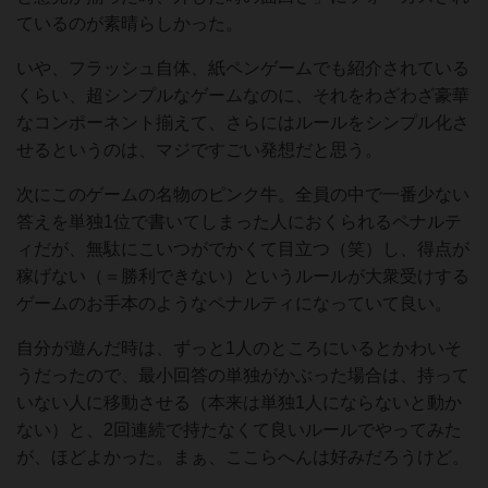
ているのが素晴らしかった。
いや、フラッシュ自体、紙ペンゲームでも紹介されている
くらい、超シンプルなゲームなのに、それをわざわざ豪華
なコンポーネント揃えて、さらにはルールをシンプル化さ
せるというのは、マジですごい発想だと思う。
次にこのゲームの名物のピンク牛。全員の中で一番少ない
答えを単独1位で書いてしまった人におくられるペナルテ
ィだが、無駄にこいつがでかくて目立つ（笑）し、得点が
稼げない（＝勝利できない）というルールが大衆受けする
ゲームのお手本のようなペナルティになっていて良い。
自分が遊んだ時は、ずっと1人のところにいるとかわいそ
うだったので、最小回答の単独がかぶった場合は、持って
いない人に移動させる（本来は単独1人にならないと動か
ない）と、2回連続で持たなくて良いルールでやってみた
が、ほどよかった。まぁ、ここらへんは好みだろうけど。