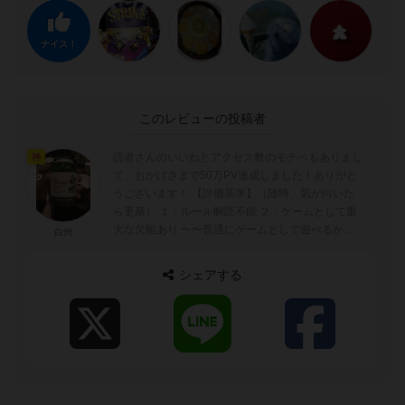
ナイス！
このレビューの投稿者
読者さんのいいねとアクセス数のモチベもありまし
神
て、おかげさまで50万PV達成しました！ありがと
うございます！ 【評価基準】（随時、気が向いた
ら更新） １：ルール解読不能 ２：ゲームとして重
大な欠陥あり 〜〜普通にゲームとして遊べるかど
白州
うかの境目〜〜 ...
シェアする