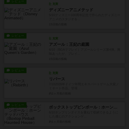
レビュー
充実
ディズニーアニメテッド
5/10ディズニー100周年記念で作られたディズニー
アニメのスタジオを...
15日前
の投稿
レビュー
充実
アズール：王妃の庭園
6/10（BGAでプレイ）アズールシリーズ第4弾。興
味あったが、プレイ...
15日前
の投稿
レビュー
充実
リバース
7/102026年ドイツ年間エキスパートゲーム大賞ノ
ミネート作品。登場...
約1ヶ月前
の投稿
レビュー
ボックストップピンボール：ホーンテッドハウス
6/10タンブリンダイスを重ねて収納できるように
した感じのアクションゲ...
約1ヶ月前
の投稿