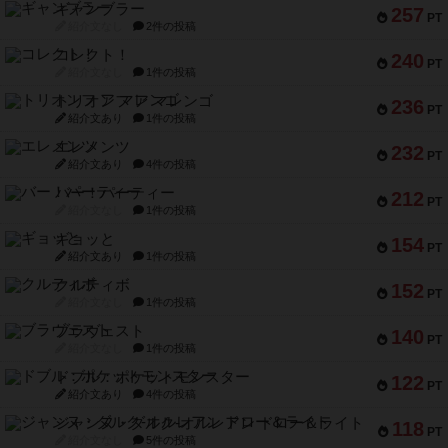
ギャンブラー
257
PT
紹介文なし
2件の投稿
コレクト！
240
PT
紹介文なし
1件の投稿
トリオンフ ア マレンゴ
236
PT
紹介文あり
1件の投稿
エレメンツ
232
PT
紹介文あり
4件の投稿
バー！パーティー
212
PT
紹介文なし
1件の投稿
ギョッと
154
PT
紹介文あり
1件の投稿
クルティボ
152
PT
紹介文なし
1件の投稿
ブラヴェスト
140
PT
紹介文なし
1件の投稿
ドブル：ポケットモンスター
122
PT
紹介文あり
4件の投稿
ジャンヌ・ダルク-オルレアン ドロー＆ライト
118
PT
紹介文なし
5件の投稿