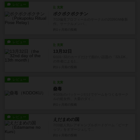
レビュー
充実
ポクポクポクチン
7/10偏見プロフィールのサークルの2026GM春新
作。サークルメンバ...
約1ヶ月前
の投稿
レビュー
充実
13月32日
6/101~32のカードだけで面白い話題の「32LDK」
の作者による1...
約1ヶ月前
の投稿
レビュー
充実
蠱毒
4/10缶のパッケージだけでゲームをつくるサーク
ルの処女作。大量のダイ...
約1ヶ月前
の投稿
レビュー
えだまめの国
7/10超人気レアギャンブルボードゲーム「ピーナ
ッツ」をオマージュして...
約1ヶ月前
の投稿