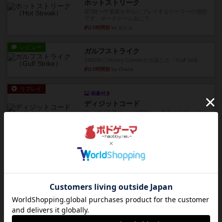
ホットストリーク
星7軽〜中量級を中心にプレイするゲーマーの感想
です。ボードゲーム会にて...
約13時間前
by おとん
レビュー
ガルフストライク
1983年にVictory Gamesが出版した『Gulf Strik...
約13時間前
by Chaco
リプレイ
画像付き
ディジットコード
やっぱり論理ゲームは面白い。息子とリプレイし
ました。息子の勝ち。これリ...
約14時間前
by くみ
リプレイ
充実
アルゴ
アルゴがとても好きで、たぶんプレイ回数が最も
多いゲームです。なんといっ...
約14時間前
by おとん
リプレイ
画像付き