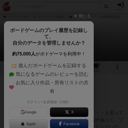
ログイン
閉じる
ボドゲーマTOP
ボードゲームの検索
ハードメンタリティの通販/商品詳細
ボードゲームのプレイ履歴を記録し
て、
ハードメンタリティ
自分のデータを管理しませんか？
白州さんのレビュー
約75,000人
がボドゲーマを利用中！
遊んだボードゲームを記録する
5
1
12
70
トップ
画像
動画
レビュー
カフェ
気になるゲームのレビューを読む
お気に入り作品・所有リストの共
290名
5名
0
7ヶ月前
有
レーティングが非公開に設定されたユーザー
7/10
ログイン / 会員登録（10秒）
Google
X
ルールだけみると「フラッシュ」の亜種か・・・と思って
スルーしていたが、たまたまプレイする機会があって、プ
Apple
Facebook
レイしたら、想像以上に現代的なバランスになっていて、