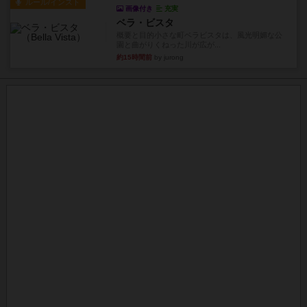
ルール/インスト
画像付き
充実
ベラ・ビスタ
概要と目的小さな町ベラビスタは、風光明媚な公
園と曲がりくねった川が広が...
約15時間前
by jurong