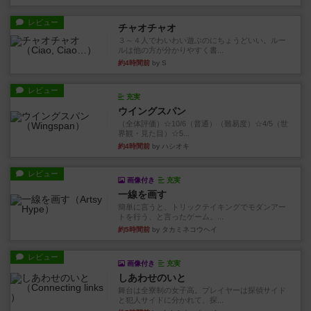
レビュー
チャオチャオ
３～４人でわいわい遊ぶのにちょうどいい。ルー
ルは他の方が分かりやすく書...
約4時間前
by S
レビュー
充実
ウイングスパン
（全体評価）☆10/6（普通）（難易度）☆4/5（世
界観・見た目）☆5...
約4時間前
by ハシオキ
レビュー
画像付き
充実
一線を画す
簡単に言うと、トリックテイキングでモダンアー
トを行う、と言ったゲーム。...
約5時間前
by タカミネコウヘイ
レビュー
画像付き
充実
しあわせのいと
舞台は全寮制の女子高。プレイヤーは探偵サイド
と犯人サイドに分かれて、探...