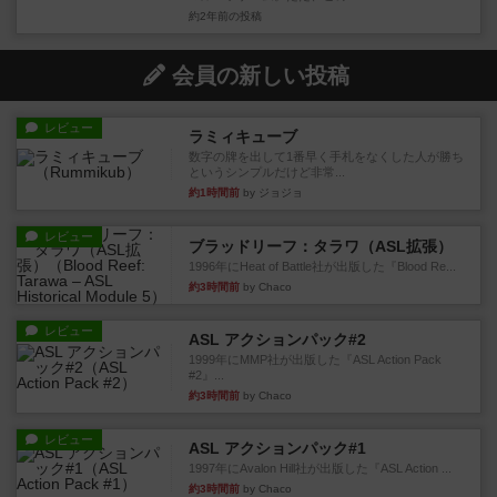
約2年前
の投稿
会員の新しい投稿
レビュー
ラミィキューブ
数字の牌を出して1番早く手札をなくした人が勝ち
というシンプルだけど非常...
約1時間前
by ジョジョ
レビュー
ブラッドリーフ：タラワ（ASL拡張）
1996年にHeat of Battle社が出版した『Blood Re...
約3時間前
by Chaco
レビュー
ASL アクションパック#2
1999年にMMP社が出版した『ASL Action Pack
#2』...
約3時間前
by Chaco
レビュー
ASL アクションパック#1
1997年にAvalon Hill社が出版した『ASL Action ...
約3時間前
by Chaco