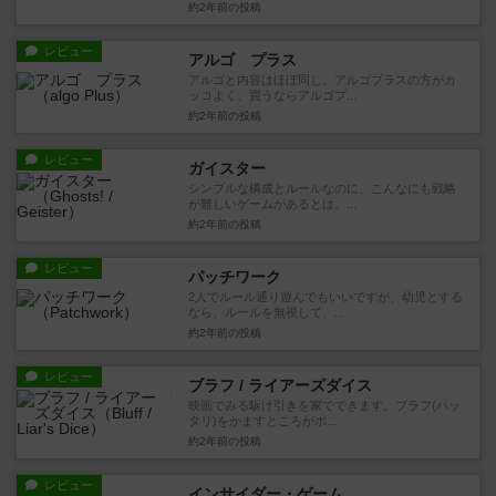
約2年前
の投稿
レビュー
アルゴ プラス
アルゴと内容はほぼ同じ。アルゴプラスの方がカ
ッコよく、買うならアルゴプ...
約2年前
の投稿
レビュー
ガイスター
シンプルな構成とルールなのに、こんなにも戦略
が難しいゲームがあるとは。...
約2年前
の投稿
レビュー
パッチワーク
2人でルール通り遊んでもいいですが、幼児とする
なら、ルールを無視して、...
約2年前
の投稿
レビュー
ブラフ / ライアーズダイス
映画でみる駆け引きを家でできます。ブラフ(ハッ
タリ)をかますところがポ...
約2年前
の投稿
レビュー
インサイダー・ゲーム