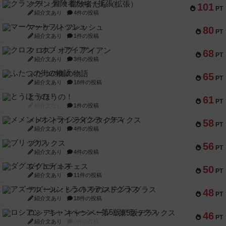
クランク! ：冒険者たち（拡張）
101
PT
紹介文あり
4件の投稿
マーケットフレッシュ
80
PT
紹介文あり
1件の投稿
クロス・オブ・アイアン
68
PT
紹介文あり
3件の投稿
ふたつの街の物語
65
PT
紹介文あり
18件の投稿
とうほうの！
61
PT
紹介文なし
1件の投稿
メメントオンラインタクティクス
58
PT
紹介文あり
4件の投稿
ブリックス
56
PT
紹介文あり
4件の投稿
ダグエイトチェス
50
PT
紹介文あり
11件の投稿
アズール：シントラのステンドグラス
48
PT
紹介文あり
18件の投稿
ロシアン・キャンペーン：第5版デラックス
46
PT
紹介文あり
0件の投稿