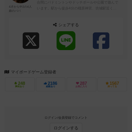
合間にバドミントンやドッチボールや公園で遊んで
4才から中2の4人
います。駅から徒歩4分の橿原神宮、坊城駅近くに
娘のパパ
住んでいます。 子どもと成長とともに今...
シェアする
マイボードゲーム登録者
248
2186
287
1567
興味あり
経験あり
お気に入り
持ってる
ログイン/会員登録でコメント
ログインする