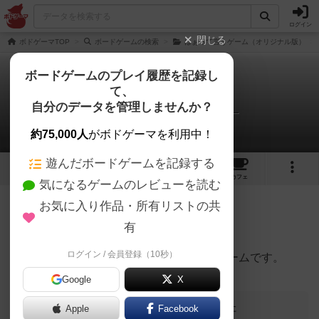
ログイン
閉じる
ボドゲーマTOP
ボードゲームの検索
はぁって言うゲーム（オリジナル版）
ボードゲームのプレイ履歴を記録し
て、
はぁって言うゲーム
自分のデータを管理しませんか？
4才から中2の4人娘のパパさんのレビュー
約75,000人
がボドゲーマを利用中！
遊んだボードゲームを記録する
9
6
21
281
トップ
画像
動画
レビュー
カフェ
気になるゲームのレビューを読む
お気に入り作品・所有リストの共
108名
0名
0
約2年前
有
ログイン / 会員登録（10秒）
子どもは演技することが大好き。アクトゲームです。
Google
X
この投稿に
0
名が
ナイス！
しました
Apple
Facebook