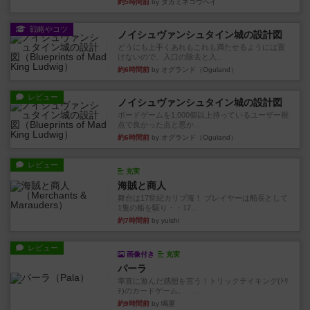
約5時間前
by タカミネコウヘイ
戦略やコツ
ノイシュヴァンシュタイン城の設計図
どうにも上手くあれもこれも満たせるようには置
けないので、入口の除去と入...
約6時間前
by オグランド（Oguland）
レビュー
ノイシュヴァンシュタイン城の設計図
ボードゲームを1,000個以上持っているユーザー視
点で良かった点と悪か...
約6時間前
by オグランド（Oguland）
レビュー
充実
海賊と商人
舞台は17世紀カリブ海！ プレイヤーは船長として
1隻の船を駆り・・17...
約7時間前
by yuishi
レビュー
画像付き
充実
パーラ
率直に遊んだ感想を言う！トリックテイキング(ﾄﾘ
ﾃ)のカードゲーム。 ...
約9時間前
by 鳴屋