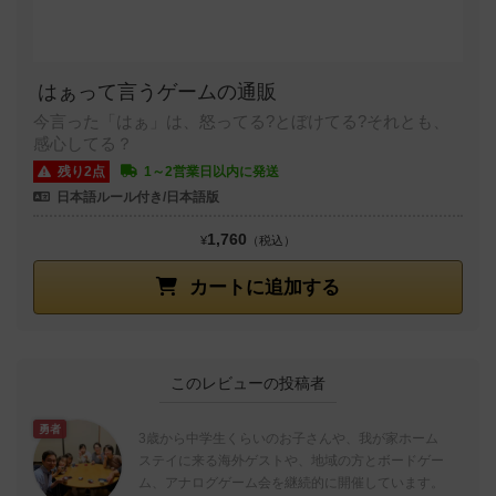
はぁって言うゲームの通販
今言った「はぁ」は、怒ってる?とぼけてる?それとも、
感心してる？
残り2点
1～2営業日以内に発送
日本語ルール付き/日本語版
1,760
¥
（税込）
カートに追加する
このレビューの投稿者
勇者
3歳から中学生くらいのお子さんや、我が家ホーム
ステイに来る海外ゲストや、地域の方とボードゲー
ム、アナログゲーム会を継続的に開催しています。