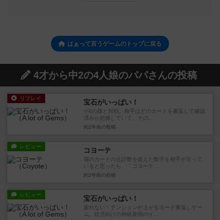
はぁって言うゲームのトップに戻る
4才から中2の4人娘のパパさんの投稿
リプレイ
宝石がいっぱい！
小6の娘と対戦。相手はどのカードを裏返して確認
済みか把握していて、その...
約2年前
の投稿
レビュー
コヨーテ
場のカードの合計数を超えた数字を相手が言って
いると思ったら、「コヨーテ...
約2年前
の投稿
レビュー
宝石がいっぱい！
疲れない！テンションが上がるカード裏返しゲー
ム。幼児向けの神経衰弱のイ...