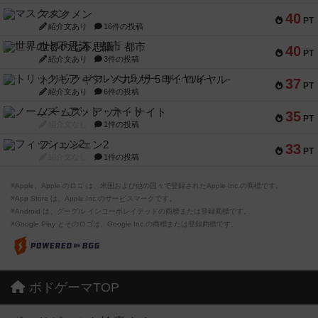
マスクメン
40
PT
紹介文あり
16件の投稿
世界の七不思議：都市
40
PT
紹介文あり
3件の投稿
トリックギア - ペルソナ5 ザ・ロイヤル-
37
PT
紹介文あり
6件の投稿
ノームズ・アット・ナイト
35
PT
紹介文なし
1件の投稿
フィッシェン2
33
PT
紹介文なし
1件の投稿
※Apple、Apple のロゴ は、米国および他の国々で登録されたApple Inc.の商標です。
※App Store は、Apple Inc.のサービスマークです。
※Android は、グーグル インコーポレイテッドの商標または登録商標です。
※Google Play とそのロゴは、Google Inc.の商標または登録商標です。
ボドゲーマTOP