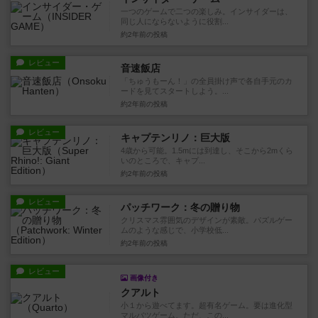
一つのゲームで二つの楽しみ。インサイダーは、
同じ人にならないように役割...
約2年前
の投稿
レビュー
音速飯店
「ちゅうもーん！」の全員掛け声で各自手元のカ
ードを見てスタートしよう。...
約2年前
の投稿
レビュー
キャプテンリノ：巨大版
4歳から可能。1.5mには到達し、そこから2mくら
いのところで、キャプ...
約2年前
の投稿
レビュー
パッチワーク：冬の贈り物
クリスマス雰囲気のデザインが素敵。パズルゲー
ムのような感じで、小学校低...
約2年前
の投稿
レビュー
画像付き
クアルト
小１から遊べてます。超有名ゲーム。要は進化型
マルバツゲーム。ただ、この...