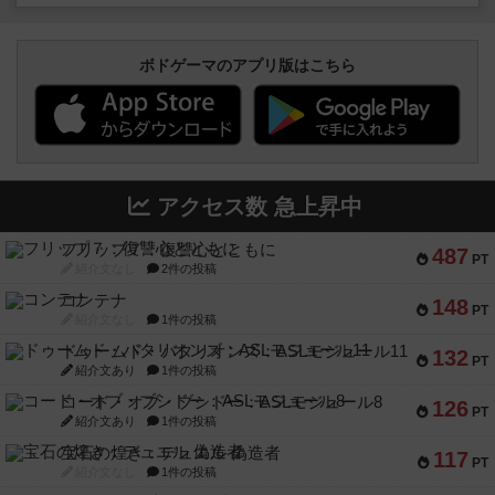
ボドゲーマのアプリ版はこちら
アクセス数 急上昇中
フリップ７：復讐心とともに
487
PT
紹介文なし
2件の投稿
コンテナ
148
PT
紹介文なし
1件の投稿
ドゥームド・バタリオンズ：ASLモジュール11
132
PT
紹介文あり
1件の投稿
コード・オブ・ブシドー：ASLモジュール8
126
PT
紹介文あり
1件の投稿
宝石の煌き：デュエル 偽造者
117
PT
紹介文なし
1件の投稿