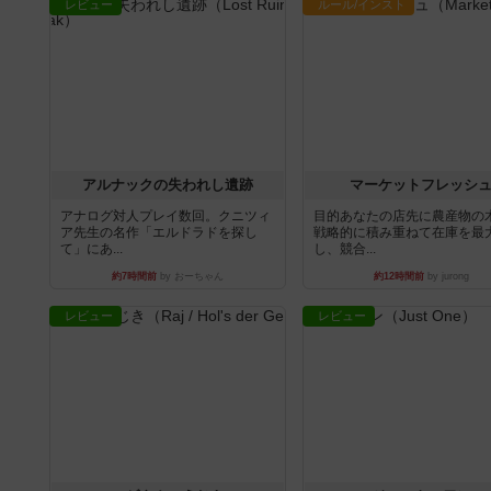
レビュー
ルール/インスト
アルナックの失われし遺跡
マーケットフレッシ
アナログ対人プレイ数回。クニツィ
目的あなたの店先に農産物の
ア先生の名作「エルドラドを探し
戦略的に積み重ねて在庫を最
て」にあ...
し、競合...
約7時間前
by おーちゃん
約12時間前
by jurong
レビュー
レビュー