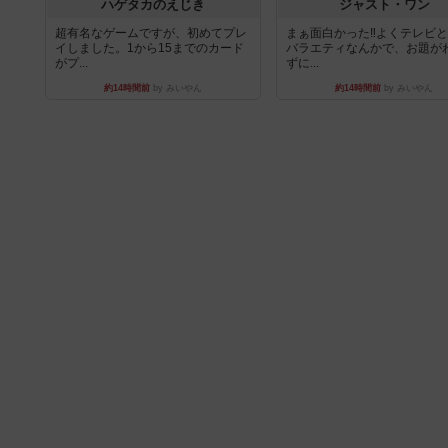
ハゲタカのえじき
ジャスト・ワン
超有名なゲームですが、初めてプレ
まぁ面白かった‼️よくテレビ
イしました。1から15までのカード
バラエティなんかで、お題が
がプ...
ずに...
約14時間前
by みいやん
約14時間前
by みいやん