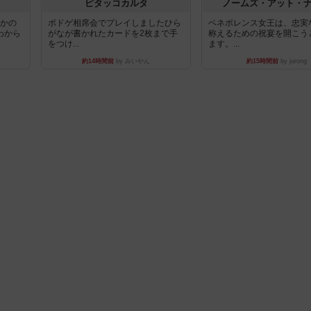
ピタッコカルタ
ノームズ・アット・
とかの
ボドゲ相席会でプレイしましたひら
ベネボレンス女王は、忠実
わから
がなが書かれたカードを2枚まで手
称えるための祝宴を開こう
をつけ...
ます。...
約14時間前
by みいやん
約15時間前
by jurong