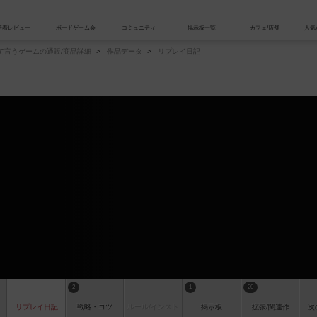
索
新着レビュー
ボードゲーム会
コミュニティ
掲示板一覧
て言うゲームの通販/商品詳細
作品データ
リプレイ日記
2
1
20
リプレイ
日記
戦略
・コツ
ルール
/インスト
掲示板
拡張/関連
作
次