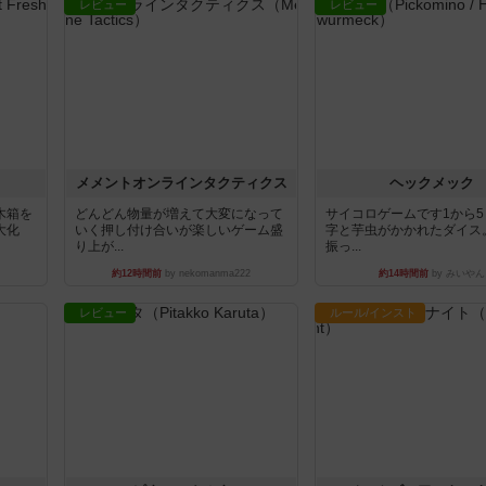
レビュー
レビュー
ュ
メメントオンラインタクティクス
ヘックメック
木箱を
どんどん物量が増えて大変になって
サイコロゲームです1から
大化
いく押し付け合いが楽しいゲーム盛
字と芋虫がかかれたダイス
り上が...
振っ...
約12時間前
by nekomanma222
約14時間前
by みいやん
レビュー
ルール/インスト