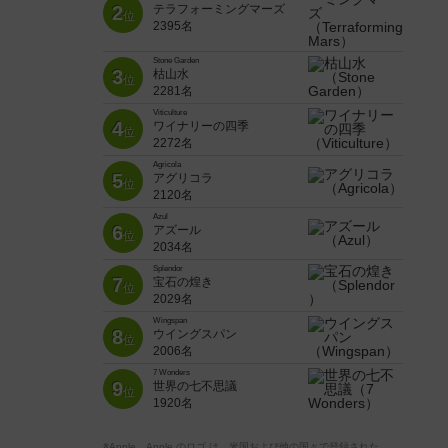
2
テラフォーミングマーズ
位
2395名
Stone Garden
3
枯山水
位
2281名
Viticulture
4
ワイナリーの四季
位
2272名
Agricola
5
アグリコラ
位
2120名
Azul
6
アズール
位
2034名
Splendor
7
宝石の煌き
位
2029名
Wingspan
8
ウイングスパン
位
2006名
7 Wonders
9
世界の七不思議
位
1920名
※Apple、Apple のロゴ は、米国および他の国々で登録された