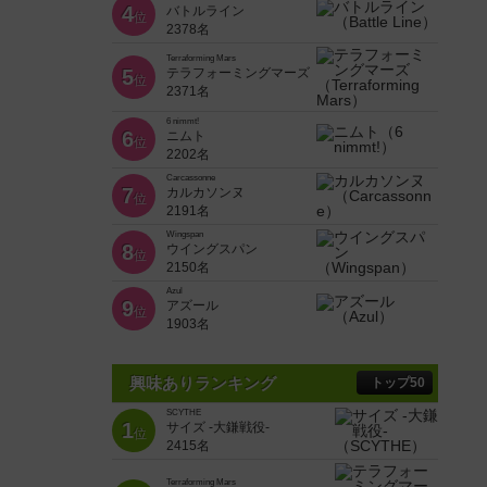
4
バトルライン
位
2378名
Terraforming Mars
5
テラフォーミングマーズ
位
2371名
6 nimmt!
6
ニムト
位
2202名
Carcassonne
7
カルカソンヌ
位
2191名
Wingspan
8
ウイングスパン
位
2150名
Azul
9
アズール
位
1903名
興味ありランキング
トップ50
SCYTHE
1
サイズ -大鎌戦役-
位
2415名
Terraforming Mars