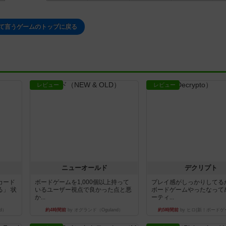
て言うゲームのトップに戻る
レビュー
レビュー
ニューオールド
デクリプト
カード
ボードゲームを1,000個以上持って
プレイ感がしっかりしてる
」 状
いるユーザー視点で良かった点と悪
ボードゲームやったなって
か...
ーティ...
d）
約4時間前
by オグランド（Oguland）
約5時間前
by ヒロ(新！ボードゲ