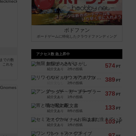
ボドファン
ボードゲームに特化したクラウドファンディング
アクセス数 急上昇中
5までの数
無限まちがいさがし
。これを
574
PT
紹介文あり
2件の投稿
リワイルド：サウスアメリカ
389
PT
紹介文なし
2件の投稿
アンダー・ザ・テーブラー
378
PT
紹介文あり
1件の投稿
宵と暁の呪文書
133
PT
紹介文あり
8件の投稿
セミファイナル ～お前はまだ生きている～
103
PT
紹介文あり
1件の投稿
ワン・トゥ・ファイブ
97