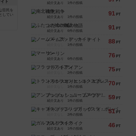
PT
ナイト
紹介文あり
1件の投稿
な臣民を
南北戦争
91
PT
としてい
紹介文あり
1件の投稿
ふたつの城の物語
91
PT
紹介文あり
6件の投稿
ノームズ・アット・ナイト
88
PT
紹介文なし
1件の投稿
マーリン
76
PT
紹介文あり
6件の投稿
フラットアイアン
75
PT
紹介文なし
2件の投稿
トランスオリエント・エクスプレス
70
PT
紹介文なし
1件の投稿
アンブッシュ！：ムーブアウト！
59
PT
紹介文あり
1件の投稿
キャプテン・フリップ：イスラ・ボンバ
51
PT
紹介文なし
2件の投稿
ガルフストライク
46
PT
紹介文あり
1件の投稿