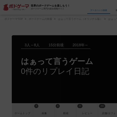
世界のボードゲームを楽しもう！
ボードゲーム専門の総合情報サイト
データベース
検
ボドゲーマTOP
ボードゲームの検索
はぁって言うゲーム（オリジナル版）
はぁっ
3人～8人
15分前後
2018年～
はぁって言うゲーム
0件のリプレイ日記
9
6
21
281
ゲーム
トップ
画像
動画
レビュー
店舗/
カフェ