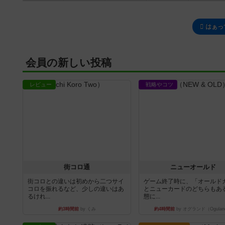
はぁっ
会員の新しい投稿
レビュー
戦略やコツ
街コロ通
ニューオールド
街コロとの違いは初めから二つサイ
ゲーム終了時に、「オールド
コロを振れるなど、少しの違いはあ
とニューカードのどちらもある
るけれ...
態に...
約3時間前
by くみ
約4時間前
by オグランド（Ogulan