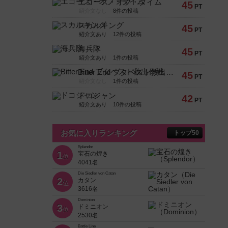
エコーズ・オブ・タイム
45
PT
紹介文なし
8件の投稿
スカルキング
45
PT
紹介文あり
12件の投稿
海兵隊
45
PT
紹介文あり
1件の投稿
Bitter End ブタペスト救出作戦
45
PT
紹介文なし
1件の投稿
ドコジャン
42
PT
紹介文あり
10件の投稿
お気に入りランキング
トップ50
Splendor
1
宝石の煌き
位
4041名
Die Siedler von Catan
2
カタン
位
3616名
Dominion
3
ドミニオン
位
2530名
Battle Line