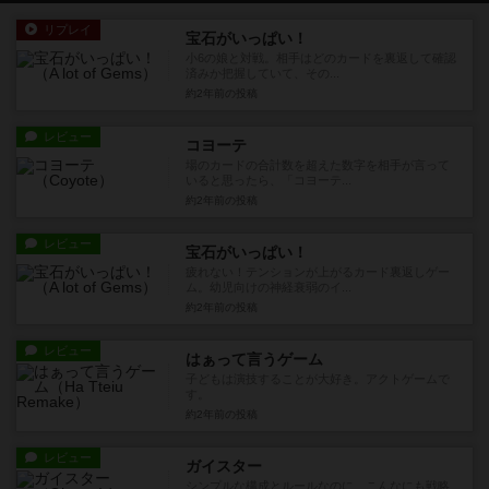
リプレイ
宝石がいっぱい！
小6の娘と対戦。相手はどのカードを裏返して確認
済みか把握していて、その...
約2年前
の投稿
レビュー
コヨーテ
場のカードの合計数を超えた数字を相手が言って
いると思ったら、「コヨーテ...
約2年前
の投稿
レビュー
宝石がいっぱい！
疲れない！テンションが上がるカード裏返しゲー
ム。幼児向けの神経衰弱のイ...
約2年前
の投稿
レビュー
はぁって言うゲーム
子どもは演技することが大好き。アクトゲームで
す。
約2年前
の投稿
レビュー
ガイスター
シンプルな構成とルールなのに、こんなにも戦略