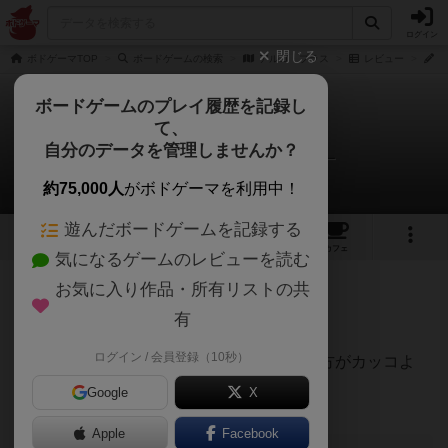
ログイン
閉じる
ボドゲーマTOP
ボードゲームの検索
アルゴ プラス
レビュー
4
ボードゲームのプレイ履歴を記録し
て、
アルゴ プラス
自分のデータを管理しませんか？
4才から中2の4人娘のパパさんのレビュー
約75,000人
がボドゲーマを利用中！
遊んだボードゲームを記録する
1
2
4
トップ
画像
動画
レビュー
カフェ
気になるゲームのレビューを読む
お気に入り作品・所有リストの共
155名
0名
0
約2年前
有
ログイン / 会員登録（10秒）
アルゴと内容はほぼ同じ。アルゴプラスの方がカッコよ
く、買うならアルゴプラスをすすめます。
Google
X
Apple
Facebook