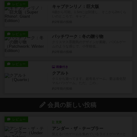
レビュー
キャプテンリノ：巨大版
4歳から可能。1.5mには到達し、そこから2mくら
いのところで、キャプ...
約2年前
の投稿
レビュー
パッチワーク：冬の贈り物
クリスマス雰囲気のデザインが素敵。パズルゲー
ムのような感じで、小学校低...
約2年前
の投稿
レビュー
画像付き
クアルト
小１から遊べてます。超有名ゲーム。要は進化型
マルバツゲーム。ただ、この...
約2年前
の投稿
会員の新しい投稿
レビュー
充実
アンダー・ザ・テーブラー
笑えるバカゲームを集めているライトゲーマーと