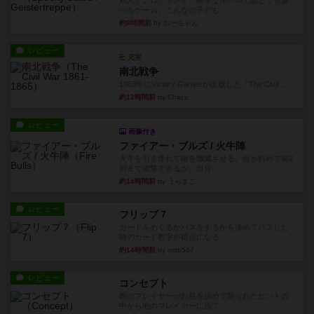
対人アナログプレイ。簡単なルールで誰とでも遊
べるゲーム。こんなの子ども...
約8時間前
by おーちゃん
レビュー
充実
南北戦争
1983年にVictory Gamesが出版した『The Civil ...
約12時間前
by Chaco
レビュー
画像付き
ファイアー・ブルズ / 火牛陣
火牛を引き連れて敵を殲滅させる。縦か斜めで前2
列まで攻撃できるが、自分...
約14時間前
by うらまこ
レビュー
フリップ７
カードをめくるかパスをするかを決めてパスした
時のカード数字が得点になる...
約14時間前
by mob567
レビュー
コンセプト
親のプレイヤーがお題を決めて限られたヒントの
中から他のプレイヤーに当て...