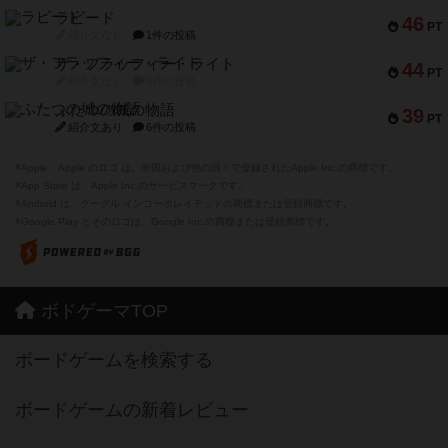
ラピード
46
PT
紹介文なし
1件の投稿
ザ・フラッフィー・ライト
44
PT
紹介文なし
0件の投稿
ふたつの城の物語
39
PT
紹介文あり
6件の投稿
※Apple、Apple のロゴ は、米国および他の国々で登録されたApple Inc.の商標です。
※App Store は、Apple Inc.のサービスマークです。
※Android は、グーグル インコーポレイテッドの商標または登録商標です。
※Google Play とそのロゴは、Google Inc.の商標または登録商標です。
ボドゲーマTOP
ボードゲームを検索する
ボードゲームの新着レビュー