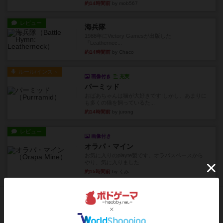
約14時間前
by mob567
レビュー
海兵隊
1988年にVictory Gamesが出版した
『Leathernec...
約14時間前
by Chaco
ルール/インスト
画像付き
充実
パーミッド
おばあちゃんは猫が大好きです!しかし、あまりに
も多くの猫を飼っているた...
約14時間前
by jurong
レビュー
画像付き
オラパ・マイン
お気に入りのplayte製です。オラパスペースから
やり、気に入りました...
約15時間前
by くみ