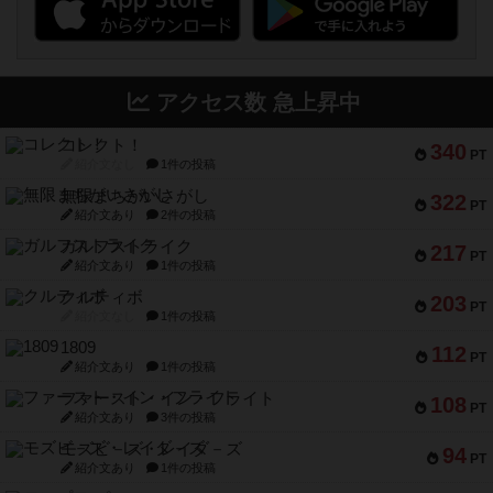
アクセス数 急上昇中
コレクト！
340
PT
紹介文なし
1件の投稿
無限まちがいさがし
322
PT
紹介文あり
2件の投稿
ガルフストライク
217
PT
紹介文あり
1件の投稿
クルティボ
203
PT
紹介文なし
1件の投稿
1809
112
PT
紹介文あり
1件の投稿
ファースト・イン・フライト
108
PT
紹介文あり
3件の投稿
モズビ－ズ・レイダ－ズ
94
PT
紹介文あり
1件の投稿