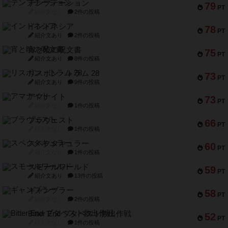
テンプテーション
79
PT
紹介文なし
2件の投稿
インドネシア
78
PT
紹介文あり
2件の投稿
宵と暁の呪文書
75
PT
紹介文あり
8件の投稿
リスボン・トラム 28
73
PT
紹介文あり
9件の投稿
アマナイト
73
PT
紹介文なし
1件の投稿
ブラヴェスト
66
PT
紹介文なし
1件の投稿
スペクタキュラー
60
PT
紹介文なし
1件の投稿
スモールワールド
59
PT
紹介文あり
13件の投稿
ギャンブラー
58
PT
紹介文なし
2件の投稿
Bitter End ブタペスト救出作戦
52
PT
紹介文なし
1件の投稿