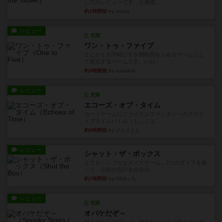
してのレビューです。正体隠...
約1時間前
by toyota
レビュー
充実
ワン・トゥ・ファイブ
とにかくお手軽にすき間時間をうめるゲームとし
て重宝するゲームです。いわ...
約3時間前
by nabekoh
レビュー
充実
エコーズ・オブ・タイム
カードゲームにファイナルファンタジーのアクテ
ィブタイムバトル（もしくは...
約6時間前
by ジェイとと
レビュー
シャット・ザ・ボックス
とてもシンプルなダイスゲーム。2つのダイスを振
って、出目の合計を自分の...
約7時間前
by OSAっち
レビュー
充実
オバケだぞ～