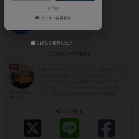
この投稿に
0
名が
ナイス！
しました
または
メールで会員登録
ナイス！
しばらく表示しない
このレビューの投稿者
勇者
3歳から中学生くらいのお子さんや、我が家ホーム
ステイに来る海外ゲストや、地域の方とボードゲー
ム、アナログゲーム会を継続的に開催しています。
合間にバドミントンやドッチボールや公園で遊んで
4才から中2の4人
います。駅から徒歩4分の橿原神宮、坊城駅近くに
娘のパパ
住んでいます。 子どもと成長とともに今...
シェアする