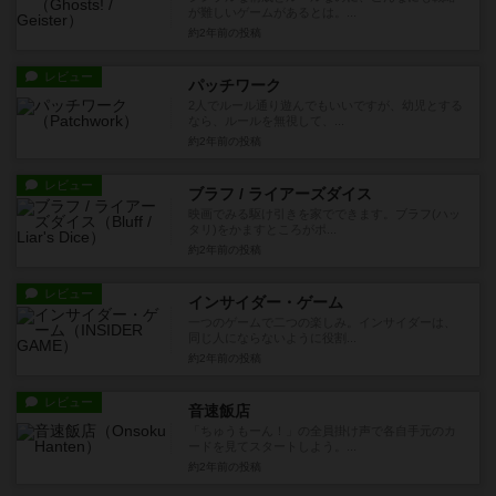
が難しいゲームがあるとは。...
約2年前
の投稿
レビュー
パッチワーク
2人でルール通り遊んでもいいですが、幼児とする
なら、ルールを無視して、...
約2年前
の投稿
レビュー
ブラフ / ライアーズダイス
映画でみる駆け引きを家でできます。ブラフ(ハッ
タリ)をかますところがポ...
約2年前
の投稿
レビュー
インサイダー・ゲーム
一つのゲームで二つの楽しみ。インサイダーは、
同じ人にならないように役割...
約2年前
の投稿
レビュー
音速飯店
「ちゅうもーん！」の全員掛け声で各自手元のカ
ードを見てスタートしよう。...
約2年前
の投稿