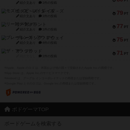
PT
紹介文あり
1件の投稿
モズビ－ズ・レイダ－ズ
79
PT
紹介文あり
1件の投稿
リー対グラント
77
PT
紹介文あり
1件の投稿
ブレーキング・アウェイ
75
PT
紹介文あり
4件の投稿
ザ・フラッド
71
PT
紹介文なし
1件の投稿
※Apple、Apple のロゴ は、米国および他の国々で登録されたApple Inc.の商標です。
※App Store は、Apple Inc.のサービスマークです。
※Android は、グーグル インコーポレイテッドの商標または登録商標です。
※Google Play とそのロゴは、Google Inc.の商標または登録商標です。
ボドゲーマTOP
ボードゲームを検索する