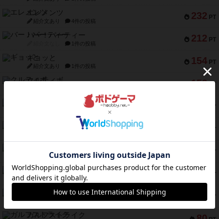
エレメンツ
232
PT
紹介文あり
4件の投稿
バー！パーティー
212
PT
紹介文なし
1件の投稿
ギョッと
154
PT
紹介文あり
1件の投稿
クルティボ
152
PT
紹介文なし
1件の投稿
ブラヴェスト
140
PT
紹介文なし
1件の投稿
ドブル：ポケットモンスター
122
PT
紹介文あり
4件の投稿
ジャンヌ・ダルク-オルレアン ドロー＆ライト
118
PT
紹介文なし
5件の投稿
ファースト・イン・フライト
94
PT
紹介文あり
3件の投稿
ダイススローン
88
PT
紹介文なし
1件の投稿
ガルフストライク
80