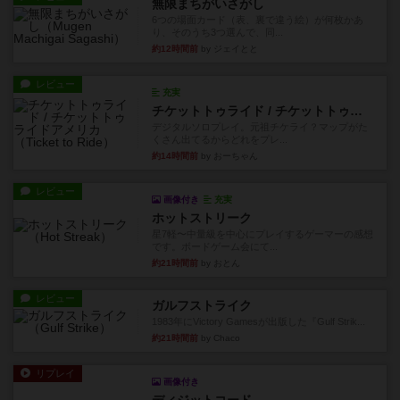
無限まちがいさがし
6つの場面カード（表、裏で違う絵）が何枚かあ
り、そのうち3つ選んで、同...
約12時間前
by ジェイとと
レビュー
充実
チケットトゥライド / チケットトゥライドアメリカ
デジタルソロプレイ。元祖チケライ？マップがた
くさん出てるからどれをプレ...
約14時間前
by おーちゃん
レビュー
画像付き
充実
ホットストリーク
星7軽〜中量級を中心にプレイするゲーマーの感想
です。ボードゲーム会にて...
約21時間前
by おとん
レビュー
ガルフストライク
1983年にVictory Gamesが出版した『Gulf Strik...
約21時間前
by Chaco
リプレイ
画像付き