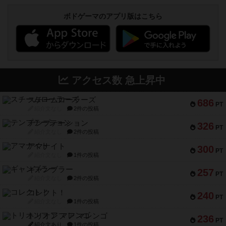
ボドゲーマのアプリ版はこちら
アクセス数 急上昇中
スチームローラーズ
686
PT
紹介文なし
2件の投稿
テンプテーション
326
PT
紹介文なし
2件の投稿
アマナイト
300
PT
紹介文なし
1件の投稿
ギャンブラー
257
PT
紹介文なし
2件の投稿
コレクト！
240
PT
紹介文なし
1件の投稿
トリオンフ ア マレンゴ
236
PT
紹介文あり
1件の投稿