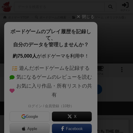
ログイン
閉じる
ボドゲーマTOP
ボードゲームの検索
はぁって言うゲーム（オリジナル版）
ボードゲームのプレイ履歴を記録し
て、
はぁって言うゲーム
自分のデータを管理しませんか？
0件のルール/インスト
約75,000人
がボドゲーマを利用中！
遊んだボードゲームを記録する
9
6
21
281
トップ
画像
動画
レビュー
カフェ
気になるゲームのレビューを読む
お気に入り作品・所有リストの共
はぁって言うゲームのトップに戻る
有
ログイン / 会員登録（10秒）
会員の新しい投稿
Google
X
レビュー
画像付き
Apple
Facebook
アグリコラ：牧場の動物たち THE BIG BOX