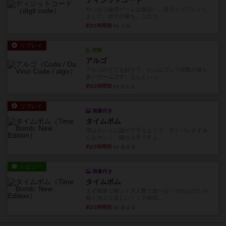
ディジットコード
やっぱり論理ゲームは面白い。息子とリプレイし
ました。息子の勝ち。これリ...
約21時間前
by くみ
リプレイ
充実
アルゴ
アルゴがとても好きで、たぶんプレイ回数が最も
多いゲームです。なんといっ...
約22時間前
by おとん
リプレイ
画像付き
タイムボム
僕はホントに嘘が下手なようで、すぐバレますみ
んなホント、嘘が上手ですよ...
約22時間前
by あまる
レビュー
画像付き
タイムボム
まず簡単で軽い！大人数で遊べる！それなのに小
箱！何より楽しい！！正体隠...
約22時間前
by あまる