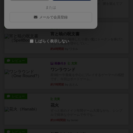
長らく積みゲーになってましたが、腰を据えてプ
または
レイできましたのでやってみ...
42分前
by くみ
メールで会員登録
レビュー
充実
宵と暁の呪文書
4/5点呪文を修得したり使い魔にトークンを捧げた
しばらく表示しない
りして得点を増やしてい...
約4時間前
by ワタル
レビュー
画像付き
充実
ワンラウンド
星5軽〜中量級を中心にプレイするゲーマーの感想
です。今回はボードゲーム...
約7時間前
by おとん
レビュー
充実
花火
ずっと前のドイツ年間ゲーム大賞ながら、シンプ
ルで簡単な小ゲームで今でも...
約10時間前
by tamio
レビュー