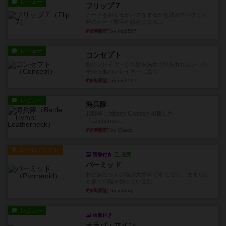
レビュー
フリップ７
カードをめくるかパスをするかを決めてパスした
時のカード数字が得点になる...
約8時間前
by mob567
レビュー
コンセプト
親のプレイヤーがお題を決めて限られたヒントの
中から他のプレイヤーに当て...
約8時間前
by mob567
レビュー
海兵隊
1988年にVictory Gamesが出版した
『Leathernec...
約9時間前
by Chaco
ルール/インスト
画像付き
充実
パーミッド
おばあちゃんは猫が大好きです!しかし、あまりに
も多くの猫を飼っているた...
約9時間前
by jurong
レビュー
画像付き
オラパ・マイン