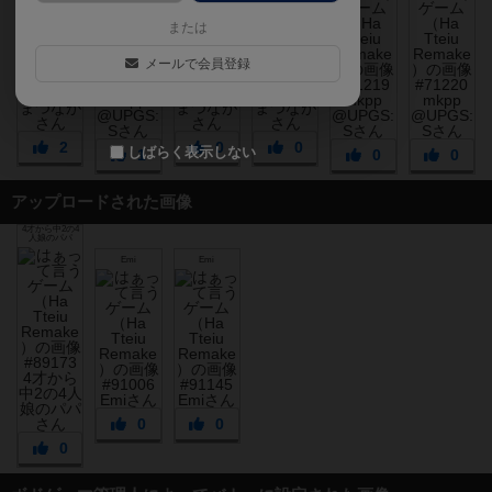
または
メールで会員登録
2
0
0
しばらく表示しない
1
0
0
アップロードされた画像
4才から中2の4
人娘のパパ
Emi
Emi
0
0
0