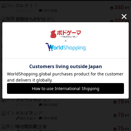
コレクト！
340
PT
紹介文なし
1件の投稿
無限まちがいさがし
322
PT
紹介文あり
2件の投稿
ガルフストライク
217
PT
紹介文あり
1件の投稿
クルティボ
203
PT
紹介文なし
1件の投稿
1809
112
PT
紹介文あり
1件の投稿
ファースト・イン・フライト
108
PT
紹介文あり
3件の投稿
モズビ－ズ・レイダ－ズ
94
PT
紹介文あり
1件の投稿
テンプテーション
79
PT
紹介文なし
2件の投稿
インドネシア
78
PT
紹介文あり
2件の投稿
宵と暁の呪文書
75
PT