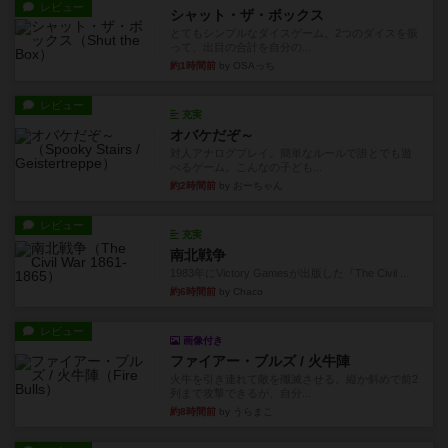
レビュー
シャット・ザ・ボックス
とてもシンプルなダイスゲーム。2つのダイスを振
って、出目の合計を自分の...
約1時間前
by OSAっち
レビュー
充実
オバケだぞ～
対人アナログプレイ。簡単なルールで誰とでも遊
べるゲーム。こんなの子ども...
約2時間前
by おーちゃん
レビュー
充実
南北戦争
1983年にVictory Gamesが出版した『The Civil ...
約6時間前
by Chaco
レビュー
画像付き
ファイアー・ブルズ / 火牛陣
火牛を引き連れて敵を殲滅させる。縦か斜めで前2
列まで攻撃できるが、自分...
約8時間前
by うらまこ