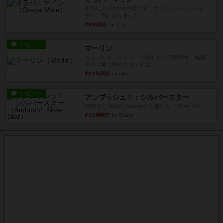
お気に入りのplayte製です。オラパスペースから
やり、気に入りました...
約9時間前
by くみ
レビュー
マーリン
４人プレイ。インスト1時間プレイ2時間半。結構
ダイス運と手札のカード運...
約10時間前
by oliber
レビュー
アンブッシュ！：シルバースター
1987年にVictory Gamesが出版した『Silver Sta...
約10時間前
by Chaco