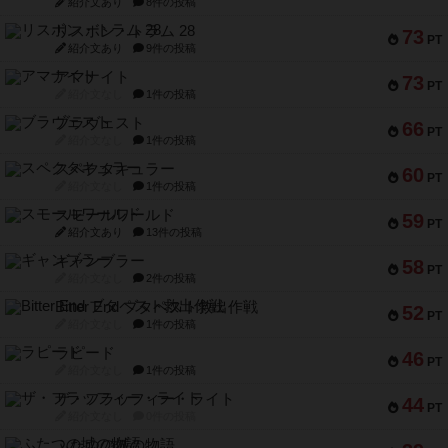
紹介文あり
8件の投稿
リスボン・トラム 28
73
PT
紹介文あり
9件の投稿
アマナイト
73
PT
紹介文なし
1件の投稿
ブラヴェスト
66
PT
紹介文なし
1件の投稿
スペクタキュラー
60
PT
紹介文なし
1件の投稿
スモールワールド
59
PT
紹介文あり
13件の投稿
ギャンブラー
58
PT
紹介文なし
2件の投稿
Bitter End ブタペスト救出作戦
52
PT
紹介文なし
1件の投稿
ラピード
46
PT
紹介文なし
1件の投稿
ザ・フラッフィー・ライト
44
PT
紹介文なし
0件の投稿
ふたつの城の物語