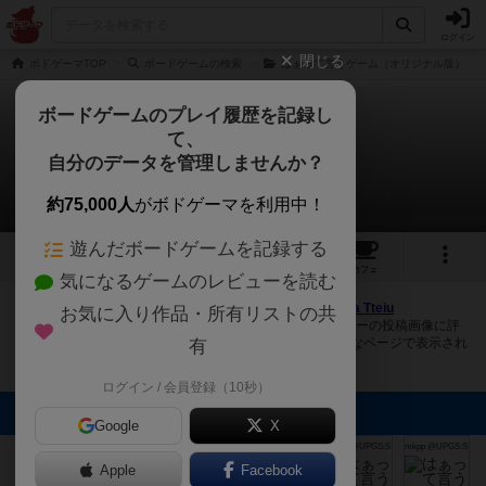
ログイン
閉じる
ボドゲーマTOP
ボードゲームの検索
はぁって言うゲーム（オリジナル版）
ボードゲームのプレイ履歴を記録し
て、
はぁって言うゲーム
自分のデータを管理しませんか？
9件の画像
約75,000人
がボドゲーマを利用中！
遊んだボードゲームを記録する
9
6
21
281
トップ
画像
動画
レビュー
カフェ
気になるゲームのレビューを読む
ボドゲーマにログインすると、
「はぁって言うゲーム（Ha Tteiu
お気に入り作品・所有リストの共
Remake）」
の画像をアップロード出来たり、他のユーザーの投稿画像に評
価を付けることができます。また、トップ6の画像は様々なページで表示され
有
ます。
ログイン / 会員登録（10秒）
トップに表示される画像
Google
X
mkpp @UPGS:S
mkpp @UPGS:S
mkpp @UPGS:S
まつなが
まつなが
まつなが
Apple
Facebook