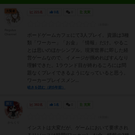
大賢者
221名
0名
0
充実
Regulus
Channel
ボードゲームカフェにて3人プレイ。資源は3種
類「ワーカー」「お金」「情報」だけ。やるこ
とは思いのほかシンプル。現実世界に即した経
営ゲームなので、イメージが掴めればすんなり
理解できた。1ラウンド目が終わるころには問
題なくプレイできるようになっていると思う。
ワーカープレイスメン...
続きを読む（約5年前）
国王
382名
1名
0
充実
からくり
インストは大変だが、ゲームにおいて要求され