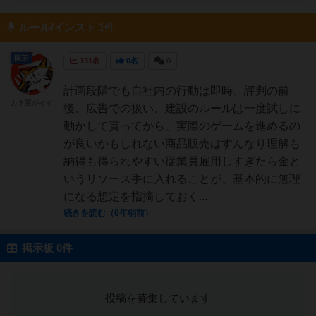
ルール/インスト 1件
国王
131名
0名
0
計画段階でも自社内の行動は即時、評判の前
カネ重がイイ
後、広告での扱い、建設のルールは一度試しに
動かして貰ってから、実際のゲームを進めるの
が良いかもしれない商品販売はすんなり理解も
納得も得られやすい従業員雇用しすぎたら金と
いうリソース手に入れることが、基本的に無理
になる想定を指摘しておく...
続きを読む（6年弱前）
掲示板 0件
投稿を募集しています