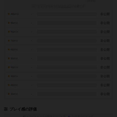
レーティングを行うには
ログイン
が必要です
-
非公開
10点の人
-
非公開
9点の人
-
非公開
8点の人
-
非公開
7点の人
-
非公開
6点の人
-
非公開
5点の人
-
非公開
4点の人
-
非公開
3点の人
-
非公開
2点の人
-
非公開
1点の人
プレイ感の評価
トグルスイッチを押すとプレイ感（
※
）の投票ができます