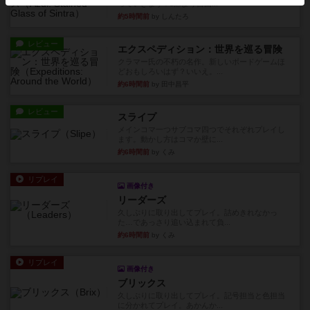
っていきます✨1部より自由...
約5時間前
by しんたろ
レビュー
エクスペディション：世界を巡る冒険
クラマー氏の不朽の名作。新しいボードゲームほ
どおもしろいはず？いいえ。...
約6時間前
by 田中昌平
レビュー
スライプ
メインコマ一つサブコマ四つでそれぞれプレイし
ます。動かし方はコマか壁に...
約6時間前
by くみ
リプレイ
画像付き
リーダーズ
久しぶりに取り出してプレイ。詰めきれなかっ
た…であっさり追い込まれて負...
約6時間前
by くみ
リプレイ
画像付き
ブリックス
久しぶりに取り出してプレイ。記号担当と色担当
に分かれてプレイ。あかんか...