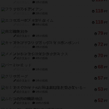
PT
紹介文なし
1件の投稿
フラットアイアン
118
PT
紹介文なし
2件の投稿
エコーズ・オブ・タイム
118
PT
紹介文なし
8件の投稿
南北戦争
79
PT
紹介文あり
1件の投稿
キャプテン・フリップ：イスラ・ボンバ
72
PT
紹介文なし
2件の投稿
メメントオンラインタクティクス
70
PT
紹介文あり
4件の投稿
パーミッド
68
PT
紹介文なし
1件の投稿
クリーグ
57
PT
紹介文あり
1件の投稿
セミファイナル ～お前はまだ生きている～
53
PT
紹介文あり
1件の投稿
ふたつの街の物語
52
PT
紹介文あり
18件の投稿