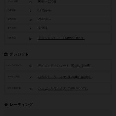
90分～150分
プレイ時間
12歳から
対象年齢
2018年～
発売時期
未登録
参考価格
グランドフロア（Ground Floor）
関連作品
クレジット
デイビッド・ショート（David Short）
ゲームデザイン
ハラルド・リースケ（Harald Lieske）
アートワーク
シュピールワークス（Spielworxx）
関連企業/団体
レーティング