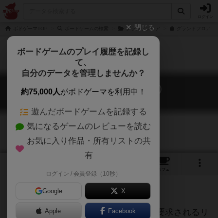
ログイン
閉じる
ボドゲーマTOP
ボードゲームの検索
グランドフロア
グランドフロア（第
ボードゲームのプレイ履歴を記録し
て、
自分のデータを管理しませんか？
グランドフロア（第二版）
約75,000人
がボドゲーマを利用中！
Ground Floor (second edition)
遊んだボードゲームを記録する
気になるゲームのレビューを読む
お気に入り作品・所有リストの共
有
1
2
4
トップ
画像
動画
レビュー
カフェ
ログイン / 会員登録（10秒）
Google
X
インストは大変だが、ゲームにおいて要求されるリ
Apple
Facebook