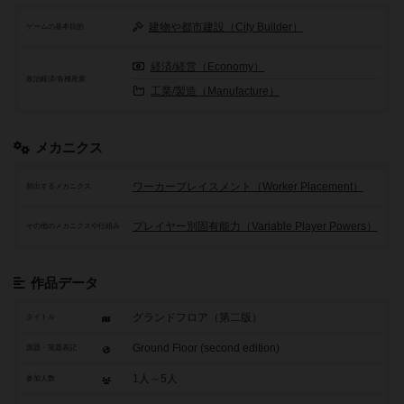
建物や都市建設（City Builder）
ゲームの基本目的
経済/経営（Economy）
政治経済/各種産業
工業/製造（Manufacture）
メカニクス
ワーカープレイスメント（Worker Placement）
頻出するメカニクス
プレイヤー別固有能力（Variable Player Powers）
その他のメカニクスや仕組み
作品データ
グランドフロア（第二版）
タイトル
Ground Floor (second edition)
原題・英題表記
1人～5人
参加人数