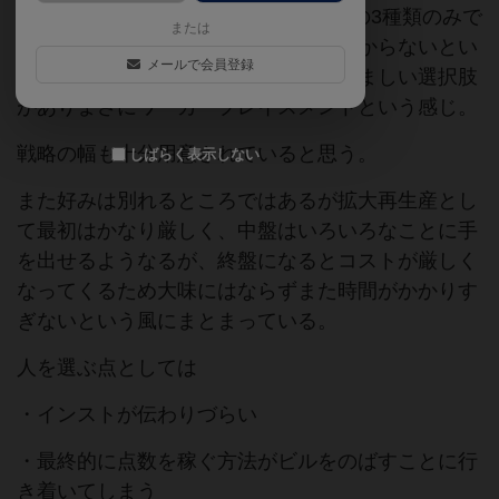
ソースは時間(ワーカー)、お金、情報の3種類のみで
または
ゲーム中は何から手をつけて良いかわからないとい
メールで会員登録
うようなものではなくバランス良く悩ましい選択肢
がありまさにワーカープレイスメントという感じ。
戦略の幅も十分用意されていると思う。
しばらく表示しない
また好みは別れるところではあるが拡大再生産とし
て最初はかなり厳しく、中盤はいろいろなことに手
を出せるようなるが、終盤になるとコストが厳しく
なってくるため大味にはならずまた時間がかかりす
ぎないという風にまとまっている。
人を選ぶ点としては
・インストが伝わりづらい
・最終的に点数を稼ぐ方法がビルをのばすことに行
き着いてしまう