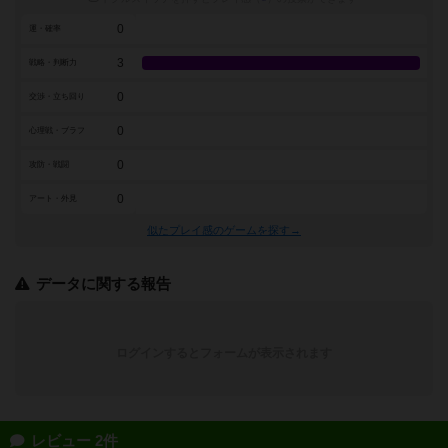
0
運・確率
3
戦略・判断力
0
交渉・立ち回り
0
心理戦・ブラフ
0
攻防・戦闘
0
アート・外見
似たプレイ感のゲームを探す→
データに関する報告
ログインするとフォームが表示されます
レビュー 2件