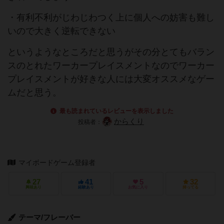
・有利不利がじわじわつく上に個人への妨害も難し
いので大きく逆転できない
というようなところだと思うがその分とてもバラン
スのとれたワーカープレイスメントなのでワーカー
プレイスメントが好きな人には大変オススメなゲー
ムだと思う。
最も読まれているレビューを表示しました
からくり
投稿者：
マイボードゲーム登録者
27
41
5
32
興味あり
経験あり
お気に入り
持ってる
テーマ/フレーバー