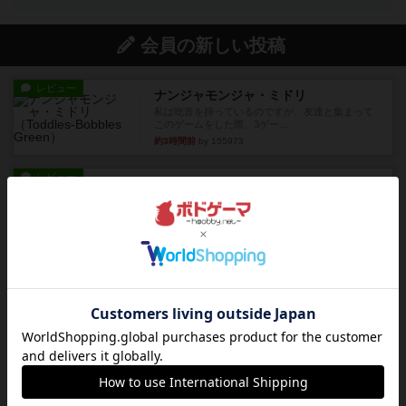
会員の新しい投稿
レビュー
ナンジャモンジャ・ミドリ
私は吃音を持っているのですが、友達と集まって
このゲームをした際、3ゲー...
約3時間前
by 155973
レビュー
ジンラミー
トランプで遊べる2人対戦の麻雀風ゲームです。
10枚の手札で、同じスーツ...
約4時間前
by OSAっち
ルール/インスト
画像付き
充実
フリップ７：復讐心とともに
概要Flip 7が復活しました――復讐を伴って!オリ
ジナルゲームの楽し...
約4時間前
by jurong
レビュー
アズール：シントラのステンドグラス
大好きなアズールシリーズ。ステンドグラスを作