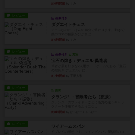
約6時間前
by くみ
レビュー
画像付き
ダグエイトチェス
チェスなのに、ほんの10分で終わります。動きで
敵のコマの種類が分かれば...
約6時間前
by くみ
レビュー
画像付き
充実
宝石の煌き：デュエル 偽造者
筆者が最も好きな2人用ボードゲームである『宝石
の煌めき デュエル』に、...
約7時間前
by 手動人形
レビュー
充実
クランク! ：冒険者たち（拡張）
クランク！のプレイヤーごとに能力の違うキャラ
クターを使用できるようにな...
約8時間前
by ぽっぽーくるっぽー
レビュー
ワイアームスパン
初プレイの感想です。ウイングスパン履修済のコ