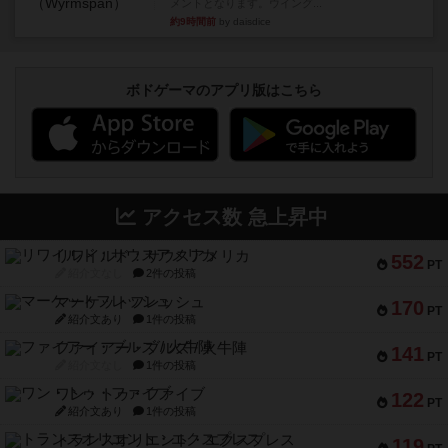
メントとなります。ウイング...
約9時間前
by daisdice
ボドゲーマのアプリ版はこちら
アクセス数 急上昇中
リワイルド：サウスアメリカ
552
PT
紹介文なし
2件の投稿
マーケットフレッシュ
170
PT
紹介文あり
1件の投稿
ファイアー・ブルズ / 火牛陣
141
PT
紹介文なし
1件の投稿
ワン・トゥ・ファイブ
122
PT
紹介文あり
1件の投稿
トランスオリエント・エクスプレス
119