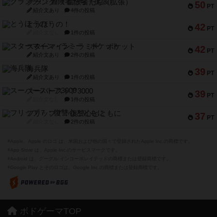
クランク! ：冒険者たち（拡張）
50
PT
紹介文あり
4件の投稿
とうほうの！
42
PT
紹介文なし
1件の投稿
スターマイン・ラミー ポケット
42
PT
紹介文あり
2件の投稿
海兵隊
39
PT
紹介文あり
1件の投稿
スーパーストア3000
39
PT
紹介文なし
1件の投稿
フリップ７：復讐心とともに
37
PT
紹介文なし
2件の投稿
※Apple、Apple のロゴ は、米国および他の国々で登録されたApple Inc.の商標です。
※App Store は、Apple Inc.のサービスマークです。
※Android は、グーグル インコーポレイテッドの商標または登録商標です。
※Google Play とそのロゴは、Google Inc.の商標または登録商標です。
ボドゲーマTOP