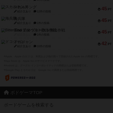
スカルキング
45
PT
紹介文あり
12件の投稿
海兵隊
45
PT
紹介文あり
1件の投稿
Bitter End ブタペスト救出作戦
45
PT
紹介文なし
1件の投稿
ドコジャン
42
PT
紹介文あり
10件の投稿
※Apple、Apple のロゴ は、米国および他の国々で登録されたApple Inc.の商標です。
※App Store は、Apple Inc.のサービスマークです。
※Android は、グーグル インコーポレイテッドの商標または登録商標です。
※Google Play とそのロゴは、Google Inc.の商標または登録商標です。
ボドゲーマTOP
ボードゲームを検索する