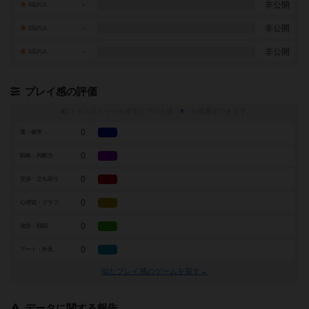
-
非公開
3点の人
-
非公開
2点の人
-
非公開
1点の人
プレイ感の評価
トグルスイッチを押すとプレイ感（
※
）の投票ができます
0
運・確率
0
戦略・判断力
0
交渉・立ち回り
0
心理戦・ブラフ
0
攻防・戦闘
0
アート・外見
似たプレイ感のゲームを探す→
データに関する報告