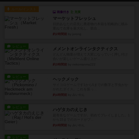
ルール/インスト
画像付き
充実
マーケットフレッシュ
目的あなたの店先に農産物の木箱を戦略的に積み
重ねて在庫を最大化し、競合...
約2時間前
by jurong
レビュー
メメントオンラインタクティクス
どんどん物量が増えて大変になっていく押し付け
合いが楽しいゲーム盛り上が...
約3時間前
by nekomanma222
レビュー
ヘックメック
サイコロゲームです1から5までの数字と芋虫がか
かれたダイス。これを振っ...
約4時間前
by みいやん
レビュー
ハゲタカのえじき
超有名なゲームですが、初めてプレイしました。1
から15までのカードがプ...
約4時間前
by みいやん
レビュー