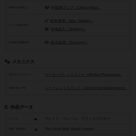
中国/東アジア（China / Asia）
地域や文化圏など
戦争/軍事（War / Militaly）
ゲームの基本目的
領地拡大（Territory）
経済/経営（Economy）
政治経済/各種産業
メカニクス
ワーカープレイスメント（Worker Placement）
頻出するメカニクス
シークレットユニット（Secret Unit Deployment）
情報の扱い方等
作品データ
グレイト・ウォール：ブラックパウダー
タイトル
The Great Wall: Black Powder
原題・英題表記