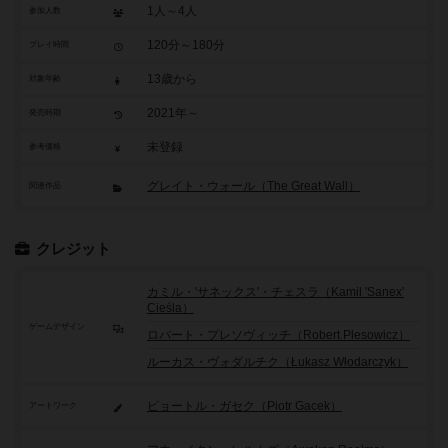
1人～4人
参加人数
120分～180分
プレイ時間
13歳から
対象年齢
2021年～
発売時期
未登録
参考価格
グレイト・ウォール（The Great Wall）
関連作品
クレジット
カミル・'サネックス'・チェスラ（Kamil 'Sanex'
Cieśla）
ゲームデザイン
ロバート・プレソヴィッチ（Robert Plesowicz）
ルーカス・ヴォダルチク（Łukasz Włodarczyk）
ピョートル・ガセク（Piotr Gacek）
アートワーク