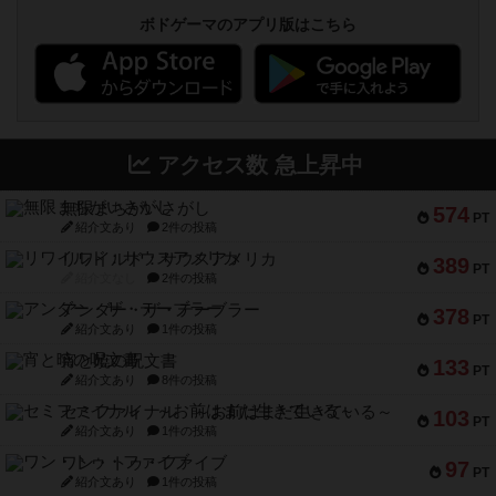
ボドゲーマのアプリ版はこちら
アクセス数 急上昇中
無限まちがいさがし
574
PT
紹介文あり
2件の投稿
リワイルド：サウスアメリカ
389
PT
紹介文なし
2件の投稿
アンダー・ザ・テーブラー
378
PT
紹介文あり
1件の投稿
宵と暁の呪文書
133
PT
紹介文あり
8件の投稿
セミファイナル ～お前はまだ生きている～
103
PT
紹介文あり
1件の投稿
ワン・トゥ・ファイブ
97
PT
紹介文あり
1件の投稿