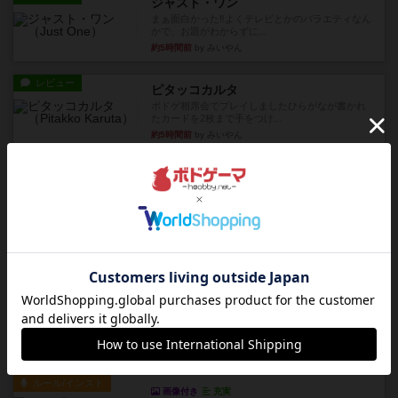
ジャスト・ワン
まぁ面白かった‼️よくテレビとかのバラエティなん
かで、お題がわからずに...
約5時間前
by みいやん
レビュー
ピタッコカルタ
ボドゲ相席会でプレイしましたひらがなが書かれ
たカードを2枚まで手をつけ...
約5時間前
by みいやん
ルール/インスト
画像付き
充実
ノームズ・アット・ナイト
ベネボレンス女王は、忠実な臣民を称えるための
祝宴を開こうとしています。...
約5時間前
by jurong
レビュー
画像付き
充実
フラットアイアン
1~2人に限定された、エンジンビルド系のシステ
ム選んだ企業ボードに街で...
約6時間前
by あくり
ルール/インスト
画像付き
充実