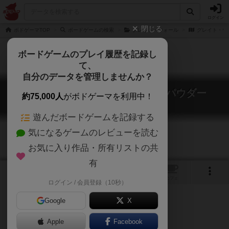
ログイン
閉じる
ボドゲーマTOP
ボードゲームの検索
グレイト・ウォール
グレイト・ウ
ボードゲームのプレイ履歴を記録し
て、
自分のデータを管理しませんか？
グレイト・ウォール：ブラックパウダー
約75,000人
がボドゲーマを利用中！
The Great Wall: Black Powder
遊んだボードゲームを記録する
気になるゲームのレビューを読む
お気に入り作品・所有リストの共
有
1
トップ
画像
動画
レビュー
カフェ
ログイン / 会員登録（10秒）
Google
X
Apple
ご協力ください
Facebook