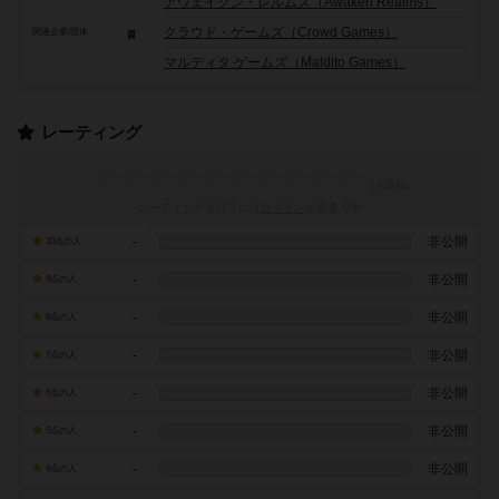
アウェイクン・レルムズ（Awaken Realms）
クラウド・ゲームズ（Crowd Games）
関連企業/団体
マルディタ ゲームズ（Maldito Games）
レーティング
レーティングを行うには
ログイン
が必要です
-
非公開
10点の人
-
非公開
9点の人
-
非公開
8点の人
-
非公開
7点の人
-
非公開
6点の人
-
非公開
5点の人
-
非公開
4点の人