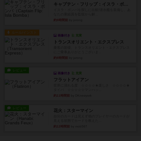
キャプテン・フリップ：イスラ・ボンバ
イスラ・ボンバを探しに出航!潜水艦を装備し、あ
なたの乗組員を監獄から解...
約9時間前
by jurong
ルール/インスト
画像付き
充実
トランスオリエント・エクスプレス
乗客の皆様、トランスオリエント・エクスプレス
にご乗車ありがとうございま...
約9時間前
by jurong
レビュー
画像付き
充実
フラットアイアン
世界に浸れる度 ☆☆☆☆★楽しさ ☆☆☆☆★
タイパ ☆☆☆☆☆マンハッ...
約11時間前
by DKnewyork
レビュー
花火：スターマイン
自分のカードは見えず他のプレイヤーのカードが
見える状態でカードを教えた...
約12時間前
by mob567