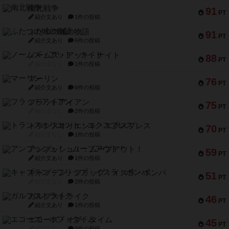
南北戦争
91
PT
紹介文あり
1件の投稿
ふたつの城の物語
91
PT
紹介文あり
6件の投稿
ノームズ・アット・ナイト
88
PT
紹介文なし
1件の投稿
マーリン
76
PT
紹介文あり
6件の投稿
フラットアイアン
75
PT
紹介文なし
2件の投稿
トランスオリエント・エクスプレス
70
PT
紹介文なし
1件の投稿
アンブッシュ！：ムーブアウト！
59
PT
紹介文あり
1件の投稿
キャプテン・フリップ：イスラ・ボンバ
51
PT
紹介文なし
2件の投稿
ガルフストライク
46
PT
紹介文あり
1件の投稿
エコーズ・オブ・タイム
45
PT
紹介文なし
8件の投稿