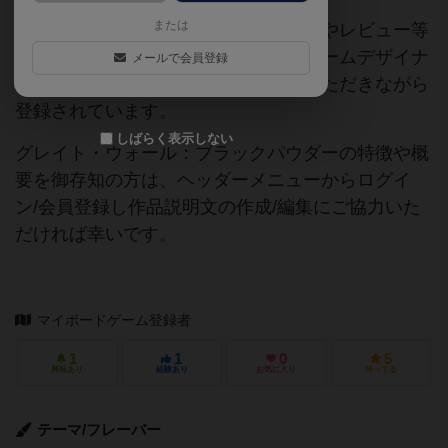
または
当サイトに掲載されている作品説明文やレビュー等
の情報は、ボドゲーマ運営事務局・ゲームデザイナ
メールで会員登録
ーご本人様・有志の皆様にご協力をいただきながら
登録されています。
しばらく表示しない
グレイト・ウォール：ブラックパウダーの特徴や概
要を御存知の方は、ヘッダーメニューからログイ
ン/会員登録し作品説明文の作成/編集にご協力いた
だければ幸いです。
マイボードゲーム登録者
1
1
0
5
興味あり
経験あり
お気に入り
持ってる
テーマ/フレーバー