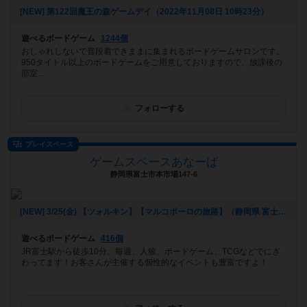
[NEW] 第122回魔王の森ゲームデイ（2022年11月08日 10時23分）
遊べるボードゲーム
1244個
おしゃれしないで普段着できままに集まれるボードゲームサロンです。
950タイトル以上のボードゲームをご用意しておりますので、放課後の
部室...
フォローする
プレイスペース
ゲームスペースあなーば
静岡県富士市本市場147-6
[NEW] 3/25(金) 【ツォルキン】【マルコポーロの旅路】（静岡県 富士市 ゲームスペースあなーば）（2022年03月17日 21時11分）
遊べるボードゲーム
416個
JR富士駅から徒歩10分。毎週、人狼、ボードゲーム、TCGなどでにぎ
わってます！お客さんが主催する個性的なイベントも豊富ですよ！