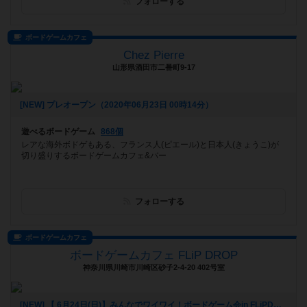
フォローする
ボードゲームカフェ
Chez Pierre
山形県酒田市二番町9-17
[NEW] プレオープン（2020年06月23日 00時14分）
遊べるボードゲーム
868個
レアな海外ボドゲもある、フランス人(ピエール)と日本人(きょうこ)が
切り盛りするボードゲームカフェ&バー
フォローする
ボードゲームカフェ
ボードゲームカフェ FLiP DROP
神奈川県川崎市川崎区砂子2-4-20 402号室
[NEW] 【 6月24日(日)】みんなでワイワイ！ボードゲーム会in FLiPDROP 【 人狼とかやりたいの！！】（2018年06月06日 15時02分）