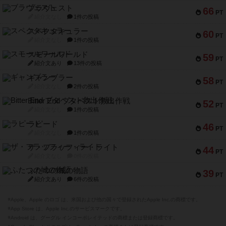
ブラヴェスト
66
PT
紹介文なし
1件の投稿
スペクタキュラー
60
PT
紹介文なし
1件の投稿
スモールワールド
59
PT
紹介文あり
13件の投稿
ギャンブラー
58
PT
紹介文なし
2件の投稿
Bitter End ブタペスト救出作戦
52
PT
紹介文なし
1件の投稿
ラピード
46
PT
紹介文なし
1件の投稿
ザ・フラッフィー・ライト
44
PT
紹介文なし
0件の投稿
ふたつの城の物語
39
PT
紹介文あり
6件の投稿
※Apple、Apple のロゴ は、米国および他の国々で登録されたApple Inc.の商標です。
※App Store は、Apple Inc.のサービスマークです。
※Android は、グーグル インコーポレイテッドの商標または登録商標です。