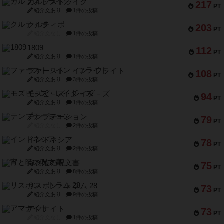
ガルフストライク
217
PT
紹介文あり
1件の投稿
クルティボ
203
PT
紹介文なし
1件の投稿
1809
112
PT
紹介文あり
1件の投稿
ファースト・イン・フライト
108
PT
紹介文あり
3件の投稿
モズビ－ズ・レイダ－ズ
94
PT
紹介文あり
1件の投稿
テンプテーション
79
PT
紹介文なし
2件の投稿
インドネシア
78
PT
紹介文あり
2件の投稿
宵と暁の呪文書
75
PT
紹介文あり
8件の投稿
リスボン・トラム 28
73
PT
紹介文あり
9件の投稿
アマナイト
73
PT
紹介文なし
1件の投稿