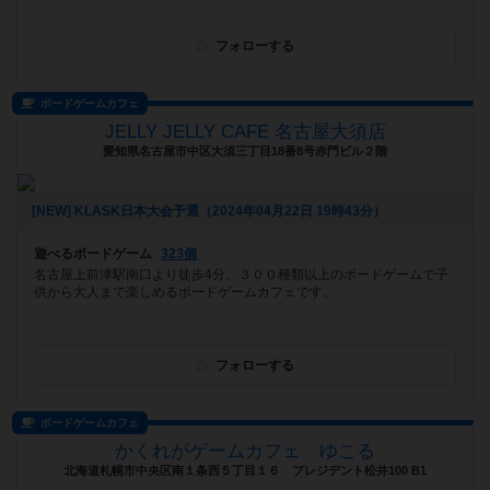
フォローする
ボードゲームカフェ
JELLY JELLY CAFE 名古屋大須店
愛知県名古屋市中区大須三丁目18番8号赤門ビル２階
[NEW] KLASK日本大会予選（2024年04月22日 19時43分）
遊べるボードゲーム
323個
名古屋上前津駅南口より徒歩4分。３００種類以上のボードゲームで子
供から大人まで楽しめるボードゲームカフェです。
フォローする
ボードゲームカフェ
かくれがゲームカフェ ゆこる
北海道札幌市中央区南１条西５丁目１６ プレジデント松井100 B1