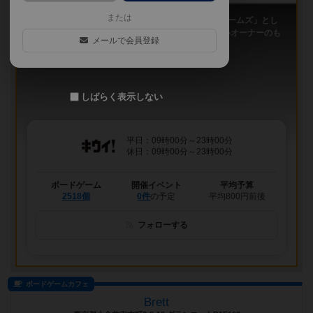
または
「キウイ！」は、2011年9月大阪日本橋で「キウイゲームズ」とし
てスタートしたボードゲームカフェです。 今は新しいオーナーのも
メールで会員登録
と、無...
しばらく表示しない
平日：09時00分～23時00分
休日：09時00分～23時00分
ボードゲーム
開催イベント
平均予算
2518個
0件
の予定
平均800円前後
フォローする
ボードゲームカフェ
Brett