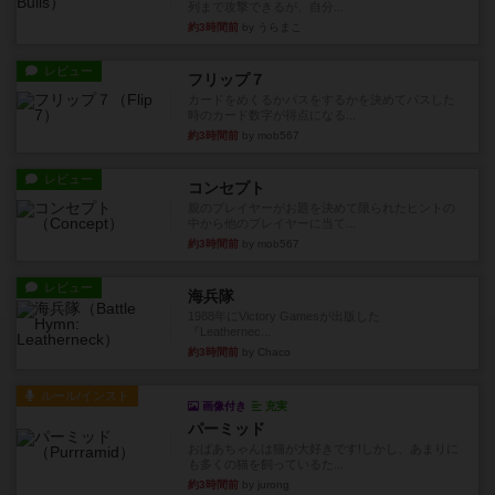
列まで攻撃できるが、自分...
約3時間前
by うらまこ
レビュー
フリップ７
カードをめくるかパスをするかを決めてパスした
時のカード数字が得点になる...
約3時間前
by mob567
レビュー
コンセプト
親のプレイヤーがお題を決めて限られたヒントの
中から他のプレイヤーに当て...
約3時間前
by mob567
レビュー
海兵隊
1988年にVictory Gamesが出版した
『Leathernec...
約3時間前
by Chaco
ルール/インスト
画像付き
充実
パーミッド
おばあちゃんは猫が大好きです!しかし、あまりに
も多くの猫を飼っているた...
約3時間前
by jurong