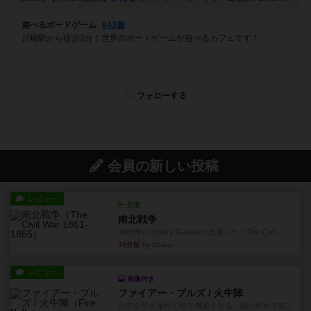
遊べるボードゲーム
943個
川崎駅から徒歩3分！世界のボードゲームが遊べるカフェです！
フォローする
会員の新しい投稿
レビュー
充実
南北戦争
1983年にVictory Gamesが出版した『The Civil ...
39分前
by Chaco
レビュー
画像付き
ファイアー・ブルズ / 火牛陣
火牛を引き連れて敵を殲滅させる。縦か斜めで前2