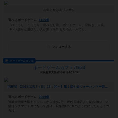
お知らせはありません
遊べるボードゲーム
1165個
「ゆっくり こっそり 遊べるお店」 ボードゲーム、謎解き、人狼、
TRPG 誰かと遊びたい人が集う場所 もちろん一人でも、...
フォローする
ボードゲームカフェ
ボードゲームカフェ7Gold
大阪府東大阪市小若江4-12-14
[NEW] 【2023/12/17（日）13：00～】第１回七金ウォーハンマー部（2023年12月06日 16時25分）
遊べるボードゲーム
2069個
近畿大学東大阪キャンパスから徒歩2分。近鉄長瀬駅より徒歩10分。２
階はラグマット席になっており、靴を脱いで家のようにゆったりとくつ
ろげ...