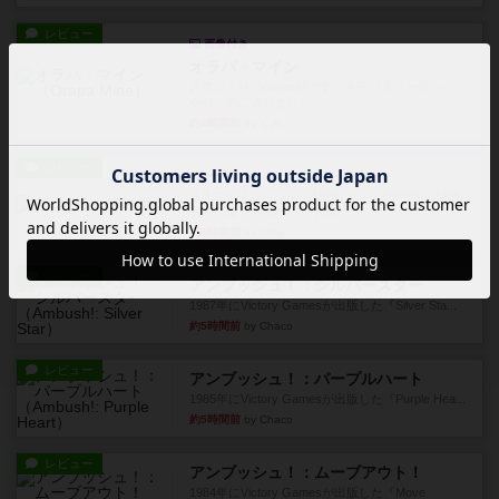
レビュー
画像付き
オラパ・マイン
お気に入りのplayte製です。オラパスペースから
やり、気に入りました...
約4時間前
by くみ
レビュー
マーリン
４人プレイ。インスト1時間プレイ2時間半。結構
ダイス運と手札のカード運...
約5時間前
by oliber
レビュー
アンブッシュ！：シルバースター
1987年にVictory Gamesが出版した『Silver Sta...
約5時間前
by Chaco
レビュー
アンブッシュ！：パープルハート
1985年にVictory Gamesが出版した『Purple Hea...
約5時間前
by Chaco
レビュー
アンブッシュ！：ムーブアウト！
1984年にVictory Gamesが出版した『Move