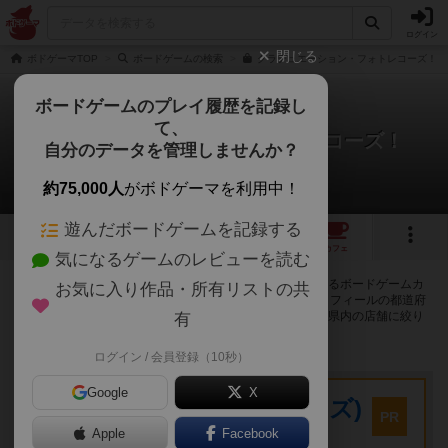
ログイン
閉じる
ボドゲーマTOP
ボードゲームの検索
グラデュエーション・フォトレコーズ！の
ボードゲームのプレイ履歴を記録し
て、
グラデュエーション・フォトレコーズ！
自分のデータを管理しませんか？
10店のカフェ/スペースが提供中
約75,000人
がボドゲーマを利用中！
遊んだボードゲームを記録する
11
6
11
トップ
画像
動画
レビュー
カフェ
気になるゲームのレビューを読む
グラデュエーション・フォトレコーズ！で遊ぶことができるボードゲームカ
お気に入り作品・所有リストの共
フェ・プレイスペースが10店登録されています。公開プロフィールの都道府
県が設定されたアカウントでログインすると、同じ都道府県内の店舗に絞り
有
込むボタンが表示されます。
ログイン / 会員登録（10秒）
プレイスペース
Google
X
キウイ！(旧:キウイゲームズ)
PR
大阪府大阪市中央区森ノ宮中央2-8-2 永田中央ビル2階
Apple
Facebook