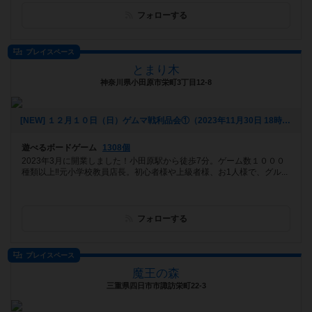
フォローする
プレイスペース
とまり木
神奈川県小田原市栄町3丁目12-8
[NEW] １２月１０日（日）ゲムマ戦利品会①（2023年11月30日 18時05分）
遊べるボードゲーム
1308個
2023年3月に開業しました！小田原駅から徒歩7分。ゲーム数１０００
種類以上‼️元小学校教員店長。初心者様や上級者様、お1人様で、グル...
フォローする
プレイスペース
魔王の森
三重県四日市市諏訪栄町22-3