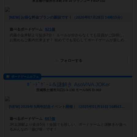
東京都小金井市本町3-8-10 グランコートB1F102
[NEW] お得な料金プランの新設です！（2026年07月28日 14時15分）
遊べるボードゲーム
921個
武蔵小金井駅より徒歩7分！ ルールが分からなくても店員がご説明し、
お薦めもご案内出来ます！ 始めてでも安心してボードゲームが楽しめ...
フォローする
ボードゲームカフェ
ﾎﾞｰﾄﾞｹﾞｰﾑ＆謎解き AsoVIVA JOKer
茨城県土浦市川口1-3-130 モール505 D-302
[NEW] 2025年 5周年記念イベント開催！（2025年01月15日 16時43分）
遊べるボードゲーム
687個
JR土浦駅より徒歩5分！全国でも珍しい、ボードゲームと謎解きが遊べ
るみんなの「遊び場」です！