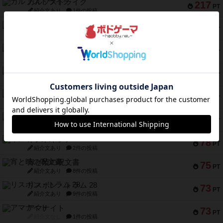
ガルフストライク
217
PT
紹介文あり
1件の投稿
クルティボ
203
PT
紹介文なし
1件の投稿
1809
112
PT
紹介文あり
1件の投稿
ファースト・イン・フライト
108
PT
紹介文あり
3件の投稿
モズビ－ズ・レイダ－ズ
94
PT
紹介文あり
1件の投稿
テンプテーション
79
PT
紹介文なし
2件の投稿
インドネシア
78
PT
紹介文あり
2件の投稿
宵と暁の呪文書
75
PT
紹介文あり
8件の投稿
リスボン・トラム 28
73
PT
紹介文あり
9件の投稿
アマナイト
73
PT
紹介文なし
1件の投稿