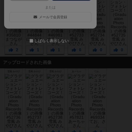
または
メールで会員登録
しばらく表示しない
2
1
1
0
0
0
アップロードされた画像
雪風 みやび
雪風 みやび
雪風 みやび
あーちゃ
てお。