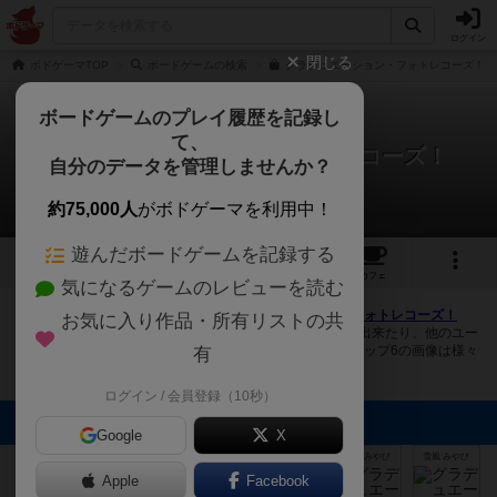
ログイン
閉じる
ボドゲーマTOP
ボードゲームの検索
グラデュエーション・フォトレコーズ！の
ボードゲームのプレイ履歴を記録し
て、
グラデュエーション・フォトレコーズ！
自分のデータを管理しませんか？
11件の画像
約75,000人
がボドゲーマを利用中！
遊んだボードゲームを記録する
11
6
11
トップ
画像
動画
レビュー
カフェ
気になるゲームのレビューを読む
ボドゲーマにログインすると、
「グラデュエーション・フォトレコーズ！
お気に入り作品・所有リストの共
（Graduation Photo Records）」
の画像をアップロード出来たり、他のユー
ザーの投稿画像に評価を付けることができます。また、トップ6の画像は様々
有
なページで表示されます。
ログイン / 会員登録（10秒）
トップに表示される画像
Google
X
まつなが
にゃおき
めろじゅ
雪風 みやび
雪風 みやび
雪風 みやび
Apple
Facebook