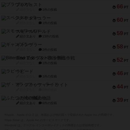
ブラヴェスト
66
PT
紹介文なし
1件の投稿
スペクタキュラー
60
PT
紹介文なし
1件の投稿
スモールワールド
59
PT
紹介文あり
13件の投稿
ギャンブラー
58
PT
紹介文なし
2件の投稿
Bitter End ブタペスト救出作戦
52
PT
紹介文なし
1件の投稿
ラピード
46
PT
紹介文なし
1件の投稿
ザ・フラッフィー・ライト
44
PT
紹介文なし
0件の投稿
ふたつの城の物語
39
PT
紹介文あり
6件の投稿
※Apple、Apple のロゴ は、米国および他の国々で登録されたApple Inc.の商標です。
※App Store は、Apple Inc.のサービスマークです。
※Android は、グーグル インコーポレイテッドの商標または登録商標です。