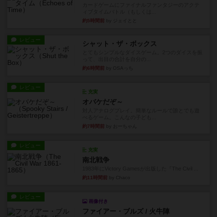
カードゲームにファイナルファンタジーのアクテ
ィブタイムバトル（もしくは...
約5時間前
by ジェイとと
レビュー
シャット・ザ・ボックス
とてもシンプルなダイスゲーム。2つのダイスを振
って、出目の合計を自分の...
約6時間前
by OSAっち
レビュー
充実
オバケだぞ～
対人アナログプレイ。簡単なルールで誰とでも遊
べるゲーム。こんなの子ども...
約7時間前
by おーちゃん
レビュー
充実
南北戦争
1983年にVictory Gamesが出版した『The Civil ...
約11時間前
by Chaco
レビュー
画像付き
ファイアー・ブルズ / 火牛陣