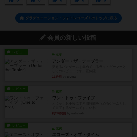
0
0
0
0
0
グラデュエーション・フォトレコーズ！のトップに戻る
会員の新しい投稿
レビュー
充実
アンダー・ザ・テーブラー
笑えるバカゲームを集めているライトゲーマーと
してのレビューです。正体隠...
11分前
by toyota
レビュー
充実
ワン・トゥ・ファイブ
とにかくお手軽にすき間時間をうめるゲームとし
て重宝するゲームです。いわ...
約2時間前
by nabekoh
レビュー
充実
エコーズ・オブ・タイム