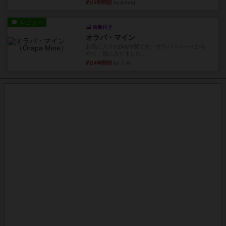
約13時間前
by jurong
レビュー
画像付き
オラパ・マイン
お気に入りのplayte製です。オラパスペースから
やり、気に入りました...
約14時間前
by くみ