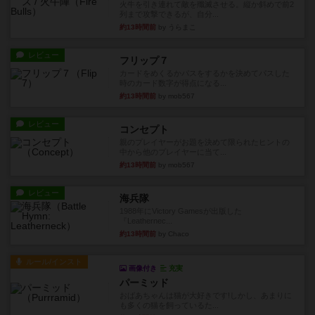
火牛を引き連れて敵を殲滅させる。縦か斜めで前2
列まで攻撃できるが、自分...
約13時間前
by うらまこ
レビュー
フリップ７
カードをめくるかパスをするかを決めてパスした
時のカード数字が得点になる...
約13時間前
by mob567
レビュー
コンセプト
親のプレイヤーがお題を決めて限られたヒントの
中から他のプレイヤーに当て...
約13時間前
by mob567
レビュー
海兵隊
1988年にVictory Gamesが出版した
『Leathernec...
約13時間前
by Chaco
ルール/インスト
画像付き
充実
パーミッド
おばあちゃんは猫が大好きです!しかし、あまりに
も多くの猫を飼っているた...