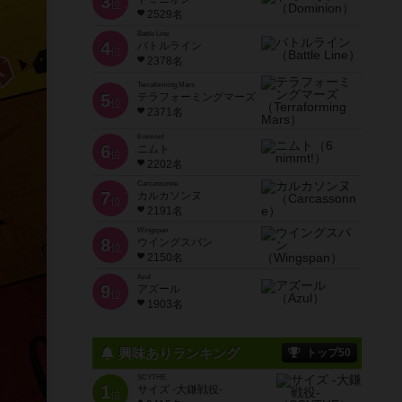
3
位
2529名
Battle Line
4
バトルライン
位
2378名
Terraforming Mars
5
テラフォーミングマーズ
位
2371名
6 nimmt!
6
ニムト
位
2202名
Carcassonne
7
カルカソンヌ
位
2191名
Wingspan
8
ウイングスパン
位
2150名
Azul
9
アズール
位
1903名
興味ありランキング
トップ50
SCYTHE
1
サイズ -大鎌戦役-
位