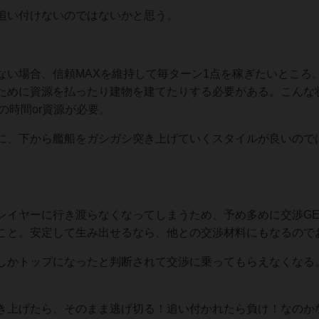
追い付けないのではないかと思う。
ない場合、信頼MAXを維持して毎ターン1点を稼ぎたいところ
ために資源を払ったり建物を建てたりする必要がある。こんな
の時間or資源が必要。
に、下から艦船をガシガシ突き上げていくスタイルが良いので
レイヤーに行き渡らなくなってしまうため、予め多めに交渉GE
こと。安定して生み出せるなら、他との交渉材料にもなるので
しかトップになったと判断されて交渉に乗ってもらえなくなる
き上げたら、そのまま逃げ切る！追い付かれたら負け！なのか