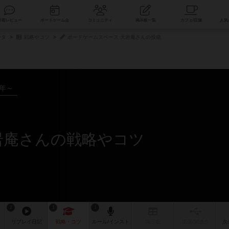
索
新着レビュー
ボードゲーム会
コミュニティ
掲示板一覧
ータ
戦略やコツ
ボードゲームスペース 天岩庵さんの投稿
8年～
岩庵さんの戦略やコツ
2
1
1
リプレイ
日記
戦略
・コツ
ルール
/インスト
掲示板
拡張/関連
作
次