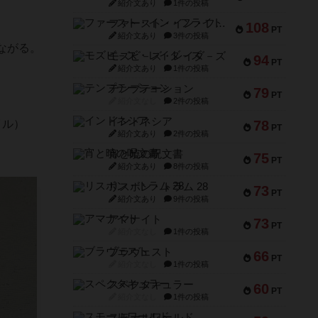
紹介文あり
1件の投稿
ファースト・イン・フライト
108
PT
紹介文あり
3件の投稿
ながる。
モズビ－ズ・レイダ－ズ
94
PT
紹介文あり
1件の投稿
テンプテーション
79
PT
紹介文なし
2件の投稿
インドネシア
イル）
78
PT
紹介文あり
2件の投稿
宵と暁の呪文書
75
PT
紹介文あり
8件の投稿
リスボン・トラム 28
73
PT
紹介文あり
9件の投稿
アマナイト
73
PT
紹介文なし
1件の投稿
ブラヴェスト
66
PT
紹介文なし
1件の投稿
スペクタキュラー
60
PT
紹介文なし
1件の投稿
スモールワールド