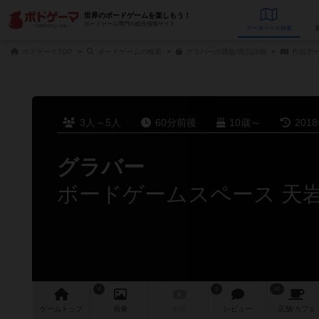
世界のボードゲームを楽しもう！
ボードゲーム専門の総合情報サイト
データベース
検
ボドゲーマTOP
ボードゲームの検索
グラバーの通販/商品詳細
作品デ
3人～5人
60分前後
10歳～
201
グラバー
ボードゲームスペース 天
4
6
40
ゲーム
トップ
画像
動画
レビュー
店舗/
カフェ