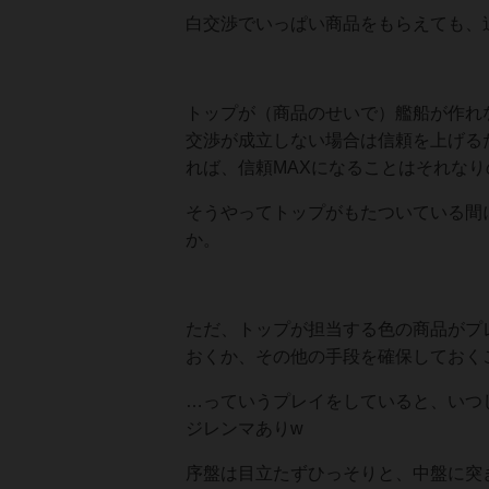
白交渉でいっぱい商品をもらえても、
トップが（商品のせいで）艦船が作れ
交渉が成立しない場合は信頼を上げる
れば、信頼MAXになることはそれなり
そうやってトップがもたついている間
か。
ただ、トップが担当する色の商品がプ
おくか、その他の手段を確保しておく
…っていうプレイをしていると、いつ
ジレンマありw
序盤は目立たずひっそりと、中盤に突