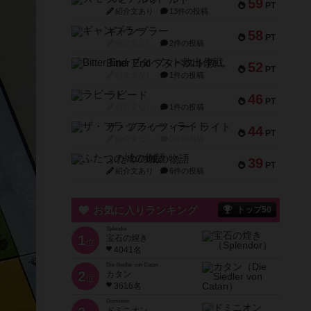
59
PT
紹介文あり
13件の投稿
ギャンブラー
58
PT
紹介文なし
2件の投稿
Bitter End ブタペスト救出作戦
52
PT
紹介文なし
1件の投稿
ラピード
46
PT
紹介文なし
1件の投稿
ザ・フラッフィー・ライト
44
PT
紹介文なし
0件の投稿
ふたつの城の物語
39
PT
紹介文あり
6件の投稿
お気に入りランキング
トップ50
Splendor
1
宝石の煌き
位
4041名
Die Siedler von Catan
2
カタン
位
3616名
Dominion
ドミニオン