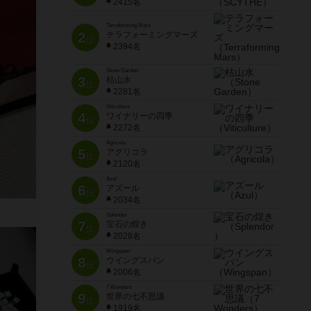
2415名
Terraforming Mars
2
テラフォーミングマーズ
位
2394名
Stone Garden
3
枯山水
位
2281名
Viticulture
4
ワイナリーの四季
位
2272名
Agricola
5
アグリコラ
位
2120名
Azul
6
アズール
位
2034名
Splendor
7
宝石の煌き
位
2028名
Wingspan
8
ウイングスパン
位
2006名
7 Wonders
9
世界の七不思議
位
1919名