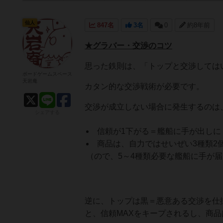
仙人
847名
3名
0
約8年前
★グラバー・交渉のコツ
思った鉄則は、「トップと交渉しては
ボードゲームスペース
天岩庵
カタン的な交渉戦術が必要です。
交渉が成立しない場合に発生するのは
シェアする
信頼が1下がる＝艦船に手が出しに
商品は、自力ではせいぜい3種類2
（ので、5～4種類必要な艦船に手が
逆に、トップは黒＝悪意ある交渉を仕
と、信頼MAXをキープされるし、商