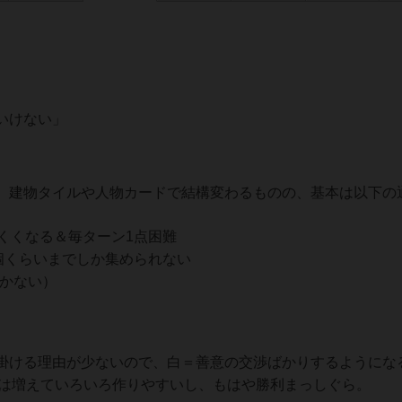
いけない」
、建物タイルや人物カードで結構変わるものの、基本は以下の
くくなる＆毎ターン1点困難
個くらいまでしか集められない
届かない）
掛ける理由が少ないので、白＝善意の交渉ばかりするようにな
品は増えていろいろ作りやすいし、もはや勝利まっしぐら。