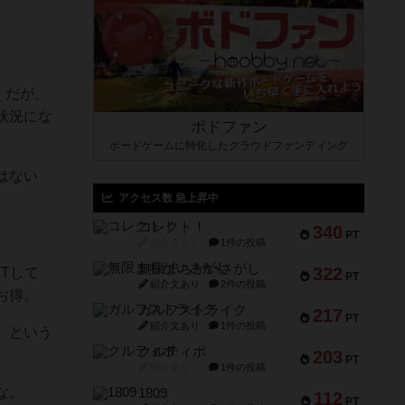
。だが、
状況にな
ボドファン
ボードゲームに特化したクラウドファンディング
はない
アクセス数 急上昇中
コレクト！
340
PT
紹介文なし
1件の投稿
無限まちがいさがし
322
Tして
PT
紹介文あり
2件の投稿
お得。
ガルフストライク
217
PT
紹介文あり
1件の投稿
。という
クルティボ
203
PT
紹介文なし
1件の投稿
な。
1809
112
PT