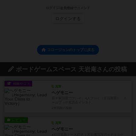
ログイン/会員登録でコメント
ログインする
コロージョンのトップに戻る
ボードゲームスペース 天岩庵さんの投稿
戦略やコツ
充実
ヘゲモニー
資本家階級でプレイ。4人プレイ（全員初見）、ル
ールブック直読みインスト...
2年弱前
の投稿
レビュー
充実
ヘゲモニー
●経済系重ゲー大好き！天岩庵店主のイチオシゲ