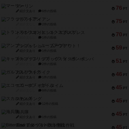
マーリン
76
PT
紹介文あり
6件の投稿
フラットアイアン
75
PT
紹介文なし
2件の投稿
トランスオリエント・エクスプレス
70
PT
紹介文なし
1件の投稿
アンブッシュ！：ムーブアウト！
59
PT
紹介文あり
1件の投稿
キャプテン・フリップ：イスラ・ボンバ
51
PT
紹介文なし
2件の投稿
ガルフストライク
46
PT
紹介文あり
1件の投稿
エコーズ・オブ・タイム
45
PT
紹介文なし
8件の投稿
スカルキング
45
PT
紹介文あり
12件の投稿
海兵隊
45
PT
紹介文あり
1件の投稿
Bitter End ブタペスト救出作戦
45
PT