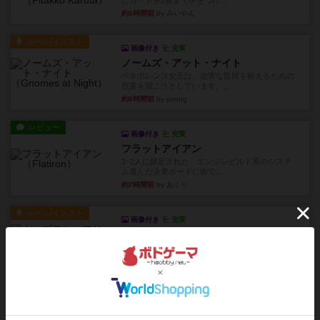
たカードを2枚まで手をつけ...
約6時間前
by みいやん
ルール/インスト
画像付き
充実
ノームズ・アット・ナイト
ベネボレンス女王は、忠実な臣民を称えるための
祝宴を開こうとしています。...
約6時間前
by jurong
レビュー
画像付き
充実
フラットアイアン
1~2人に限定された、エンジンビルド系のシステ
ム選んだ企業ボードに街で...
約7時間前
by あくり
ルール/インスト
画像付き
充実
キャプテン・フリップ：イスラ・ボンバ
イスラ・ボンバを探しに出航!潜水艦を装備し、あ
なたの乗組員を監獄から解...
約10時間前
by jurong
ルール/インスト
画像付き
充実