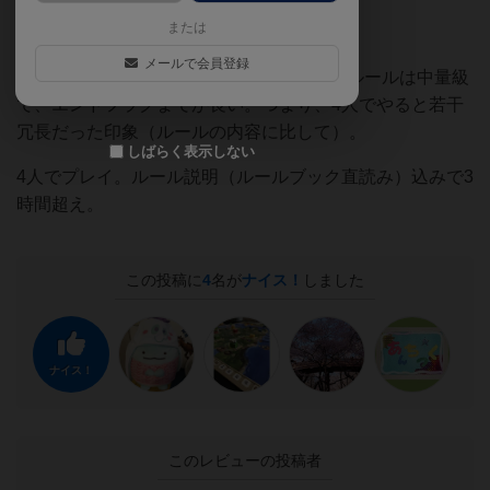
または
メールで会員登録
箱は重量級（MAX120分）の記載だけど、ルールは中量級
で、エンドフラグまでが長い。つまり、4人でやると若干
冗長だった印象（ルールの内容に比して）。
しばらく表示しない
4人でプレイ。ルール説明（ルールブック直読み）込みで3
時間超え。
この投稿に
4
名が
ナイス！
しました
ナイス！
このレビューの投稿者