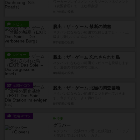
ワーカープレイスメントとリソースマネジメント
（資源管理）で、主な得点源...
約7年前
の投稿
レビュー
脱出：ザ・ゲーム 禁断の城塞
ネタバレにならない範囲で投稿しますと・・・上
級まじ難しいごめんなさいご...
8年弱前
の投稿
レビュー
脱出：ザ・ゲーム 忘れさられた島
ネタバレにならない範囲でレビューを投稿します
と、過去の作品の中では個人...
8年弱前
の投稿
戦略やコツ
脱出：ザ・ゲーム 北極の調査基地
ネタバレにならない範囲でコツを述べておきま
す。今までより、よく切れるハ...
8年弱前
の投稿
戦略やコツ
充実
グラバー
★グラバー・交渉のコツ思った鉄則は、「トップ
と交渉してはいけない」カタ...