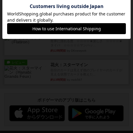
トランスオリエント・エクスプレス
乗客の皆様、トランスオリエント・エクスプレス
にご乗車ありがとうございま...
約10時間前
by jurong
レビュー
画像付き
充実
フラットアイアン
世界に浸れる度 ☆☆☆☆★楽しさ ☆☆☆☆★
タイパ ☆☆☆☆☆マンハッ...
約12時間前
by DKnewyork
レビュー
花火：スターマイン
自分のカードは見えず他のプレイヤーのカードが
見える状態でカードを教えた...
約13時間前
by mob567
ボドゲーマのアプリ版はこちら