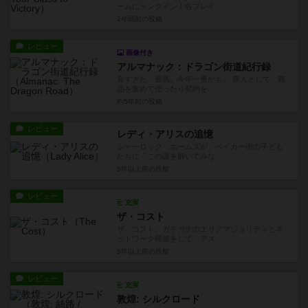
ームにランクイン！各プレイ...
2年弱前
の投稿
レビュー
画像付き
アルマナック：ドラゴン街道紀行録
良すぎた。最高。今年一番かも。 商人として、商
品を集めて売ったり契約を...
約5年前
の投稿
レビュー
レディ・アリスの追憶
シャーロック・ホームズが、ベイカー街の子ども
たちに「この謎を解いてみな...
5年以上前
の投稿
レビュー
充実
ザ・コスト
ザ・コスト、ガチガチのエリアマジョリティとネ
ットワーク構築をして、アス...
5年以上前
の投稿
レビュー
充実
敦煌: シルクロード