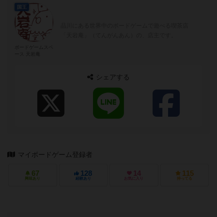
国王
品川にある世界中のボードゲームで遊べる喫茶店
「天岩庵」（てんがんあん）の、店主です。
ボードゲームスペ
ース 天岩庵
シェアする
マイボードゲーム登録者
67
128
14
115
興味あり
経験あり
お気に入り
持ってる