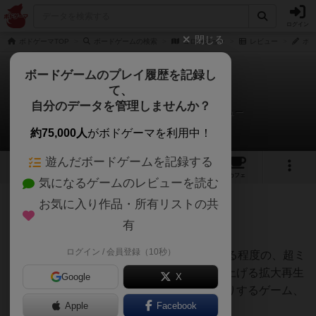
ログイン
閉じる
ボドゲーマTOP
ボードゲームの検索
コロージョン
レビュー
ボー
ボードゲームのプレイ履歴を記録し
て、
コロージョン
自分のデータを管理しませんか？
ボードゲームスペース 天岩庵さんのレビュー
約75,000人
がボドゲーマを利用中！
遊んだボードゲームを記録する
1
5
22
トップ
画像
動画
レビュー
カフェ
気になるゲームのレビューを読む
お気に入り作品・所有リストの共
671名
4名
0
4年弱前
有
ログイン / 会員登録（10秒）
毎ターンが（思考時間含めて）30秒で終わる程度の、超ミ
ニマムな拡大を少ーしずつ少ーしずつ積み上げる拡大再生
Google
X
産に、時間で錆びて減耗する資産をやりくりするゲーム、
Apple
Facebook
と理解。派手さは無い、だがそれがいい！