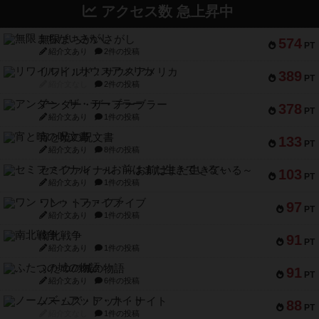
アクセス数 急上昇中
無限まちがいさがし
574
PT
紹介文あり
2件の投稿
リワイルド：サウスアメリカ
389
PT
紹介文なし
2件の投稿
アンダー・ザ・テーブラー
378
PT
紹介文あり
1件の投稿
宵と暁の呪文書
133
PT
紹介文あり
8件の投稿
セミファイナル ～お前はまだ生きている～
103
PT
紹介文あり
1件の投稿
ワン・トゥ・ファイブ
97
PT
紹介文あり
1件の投稿
南北戦争
91
PT
紹介文あり
1件の投稿
ふたつの城の物語
91
PT
紹介文あり
6件の投稿
ノームズ・アット・ナイト
88
PT
紹介文なし
1件の投稿