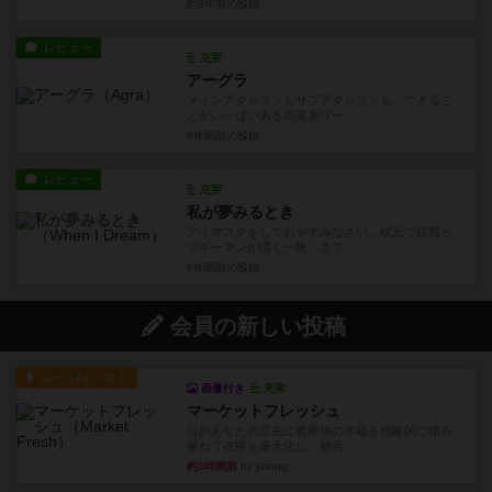
約8年前
の投稿
レビュー
充実
アーグラ
メインアクションもサブアクションも，できるこ
とがいっぱいある商業系ワー...
9年弱前
の投稿
レビュー
充実
私が夢みるとき
アイマスクをしておやすみなさい…枕元で妖精と
ブギーマンが囁く一晩…さて...
9年弱前
の投稿
会員の新しい投稿
ルール/インスト
画像付き
充実
マーケットフレッシュ
目的あなたの店先に農産物の木箱を戦略的に積み
重ねて在庫を最大化し、競合...
約3時間前
by jurong