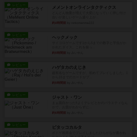
レビュー
メメントオンラインタクティクス
どんどん物量が増えて大変になっていく押し付け
合いが楽しいゲーム盛り上が...
約4時間前
by nekomanma222
レビュー
ヘックメック
サイコロゲームです1から5までの数字と芋虫がか
かれたダイス。これを振っ...
約5時間前
by みいやん
レビュー
ハゲタカのえじき
超有名なゲームですが、初めてプレイしました。1
から15までのカードがプ...
約5時間前
by みいやん
レビュー
ジャスト・ワン
まぁ面白かった‼️よくテレビとかのバラエティなん
かで、お題がわからずに...
約6時間前
by みいやん
レビュー
ピタッコカルタ
ボドゲ相席会でプレイしましたひらがなが書かれ