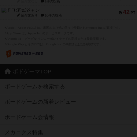
紹介文なし
1件の投稿
ドコジャン
42
PT
紹介文あり
10件の投稿
※Apple、Apple のロゴ は、米国および他の国々で登録されたApple Inc.の商標です。
※App Store は、Apple Inc.のサービスマークです。
※Android は、グーグル インコーポレイテッドの商標または登録商標です。
※Google Play とそのロゴは、Google Inc.の商標または登録商標です。
ボドゲーマTOP
ボードゲームを検索する
ボードゲームの新着レビュー
ボードゲーム会情報
メカニクス特集