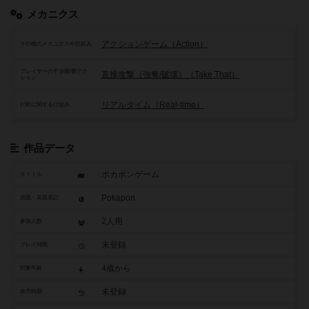
メカニクス
アクションゲーム（Action）
その他のメカニクスや仕組み
プレイヤーの干渉/影響アク
直接攻撃（強奪/破壊）（Take That）
ション
リアルタイム（Real-time）
行動に関する仕組み
作品データ
ポカポンゲーム
タイトル
Pokapon
原題・英題表記
2人用
参加人数
未登録
プレイ時間
4歳から
対象年齢
未登録
発売時期