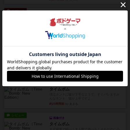
リプレイ
画像付き
ディジットコード
やっぱり論理ゲームは面白い。息子とリプレイし
ました。息子の勝ち。これリ...
約19時間前
by くみ
リプレイ
充実
アルゴ
アルゴがとても好きで、たぶんプレイ回数が最も
多いゲームです。なんといっ...
約19時間前
by おとん
リプレイ
画像付き
タイムボム
僕はホントに嘘が下手なようで、すぐバレますみ
んなホント、嘘が上手ですよ...
約20時間前
by あまる
レビュー
画像付き
タイムボム
まず簡単で軽い！大人数で遊べる！それなのに小