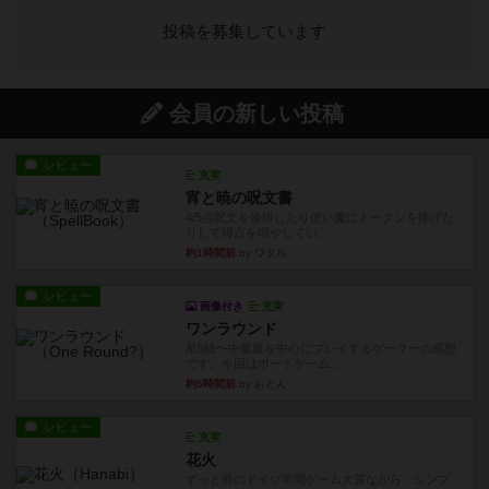
投稿を募集しています
会員の新しい投稿
レビュー
充実
宵と暁の呪文書
4/5点呪文を修得したり使い魔にトークンを捧げた
りして得点を増やしてい...
約1時間前
by ワタル
レビュー
画像付き
充実
ワンラウンド
星5軽〜中量級を中心にプレイするゲーマーの感想
です。今回はボードゲーム...
約5時間前
by おとん
レビュー
充実
花火
ずっと前のドイツ年間ゲーム大賞ながら、シンプ