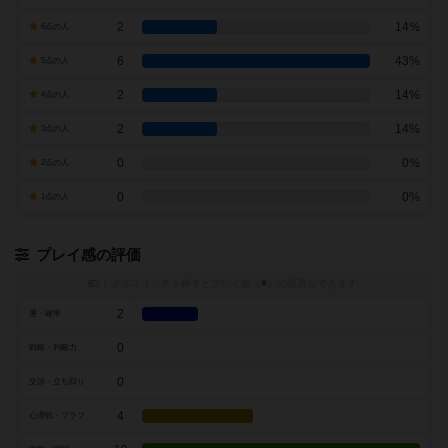
2
14%
6点の人
6
43%
5点の人
2
14%
4点の人
2
14%
3点の人
0
0%
2点の人
0
0%
1点の人
プレイ感の評価
トグルスイッチを押すとプレイ感（
※
）の投票ができます
2
運・確率
0
戦略・判断力
0
交渉・立ち回り
4
心理戦・ブラフ