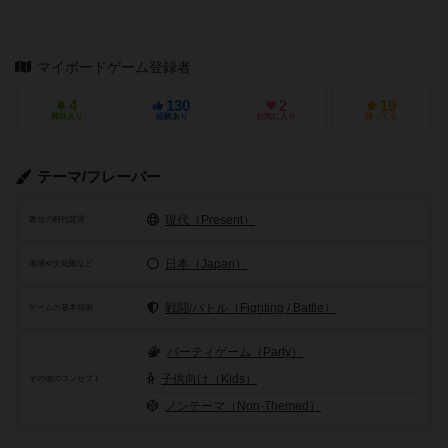
マイボードゲーム登録者
4
130
2
19
興味あり
経験あり
お気に入り
持ってる
テーマ/フレーバー
現代（Present）
舞台の時代背景
日本（Japan）
地域や文化圏など
戦闘/バトル（Fighting / Battle）
ゲームの基本目的
パーティゲーム（Party）
子供向け（Kids）
その他のコンセプト
ノンテーマ（Non-Themed）