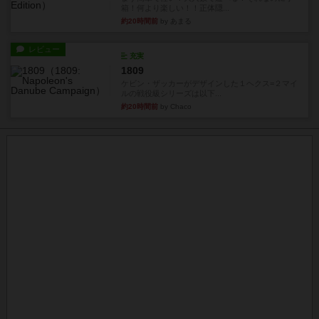
箱！何より楽しい！！正体隠...
約20時間前
by あまる
レビュー
充実
1809
ケビン・ザッカーがデザインした１ヘクス=２マイ
ルの戦役級シリーズは以下...
約20時間前
by Chaco