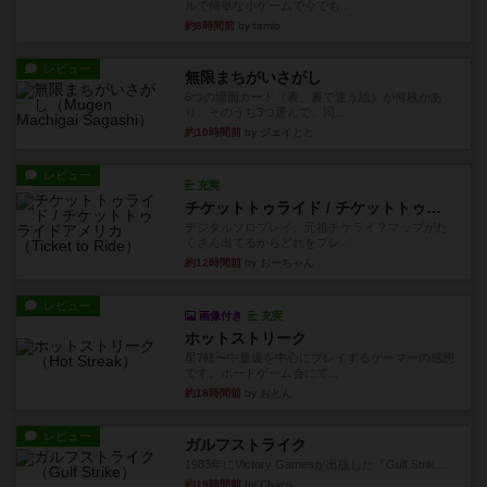
ルで簡単な小ゲームで今でも...
約8時間前
by tamio
レビュー
無限まちがいさがし
6つの場面カード（表、裏で違う絵）が何枚かあ
り、そのうち3つ選んで、同...
約10時間前
by ジェイとと
レビュー
充実
チケットトゥライド / チケットトゥライドアメリカ
デジタルソロプレイ。元祖チケライ？マップがた
くさん出てるからどれをプレ...
約12時間前
by おーちゃん
レビュー
画像付き
充実
ホットストリーク
星7軽〜中量級を中心にプレイするゲーマーの感想
です。ボードゲーム会にて...
約18時間前
by おとん
レビュー
ガルフストライク
1983年にVictory Gamesが出版した『Gulf Strik...
約19時間前
by Chaco