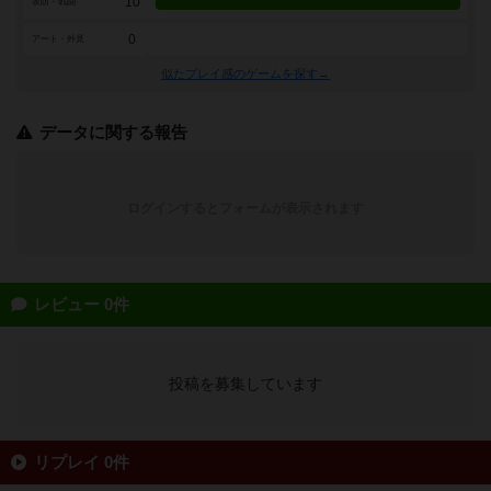
10
攻防・戦闘
0
アート・外見
似たプレイ感のゲームを探す→
データに関する報告
ログインするとフォームが表示されます
レビュー 0件
投稿を募集しています
リプレイ 0件