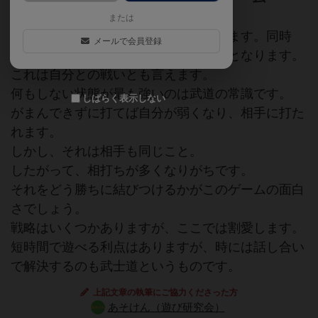
または
ボタンを押すと相手をハンマーで殴ります。同時
メールで会員登録
に、盾が下がり、相手の攻撃に無防備となります。
これは自分との戦いとも言えます。
何もしない状態が最も強いのは武道の常識です。
しばらく表示しない
がまんできずに打てば自分が弱くなり、相手に打た
れます。
しかし、それは相手も同じこと。
したがって、相打ちが多くなりがちです。
それをどう勝ちに結びつけるかがこのゲームの面白
さでしょう。
戦略はいくつかありますが、ここでは割愛します。
短時間で遊べる利点はありますが、時には話し合い
で解決するのも武士道というものです。
上記文章の執筆にご協力くださった方
あそけん（遊び研究会）