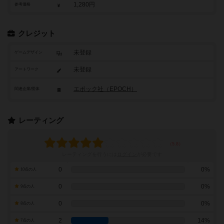
1,280円
参考価格
クレジット
未登録
ゲームデザイン
未登録
アートワーク
エポック社（EPOCH）
関連企業/団体
レーティング
レーティングを行うには
ログイン
が必要です
0
0%
10点の人
0
0%
9点の人
0
0%
8点の人
2
14%
7点の人