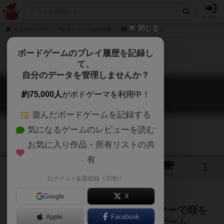
ログイン
閉じる
ボドゲーマTOP
ボードゲームの検索
ポカポンゲーム
ボードゲームのプレイ履歴を記録し
て、
自分のデータを管理しませんか？
ポカポンゲーム
約75,000人
がボドゲーマを利用中！
Pokapon
遊んだボードゲームを記録する
気になるゲームのレビューを読む
お気に入り作品・所有リストの共
有
1
15
トップ
画像
動画
レビュー
カフェ
ログイン / 会員登録（10秒）
Google
X
決着をつけたい時に最適！ ハンマーで頭を
Apple
Facebook
殴り、頭をふっとばすアクションゲーム