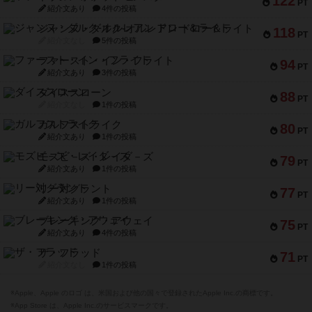
122
PT
紹介文あり
4件の投稿
ジャンヌ・ダルク-オルレアン ドロー＆ライト
118
PT
紹介文なし
5件の投稿
ファースト・イン・フライト
94
PT
紹介文あり
3件の投稿
ダイススローン
88
PT
紹介文なし
1件の投稿
ガルフストライク
80
PT
紹介文あり
1件の投稿
モズビ－ズ・レイダ－ズ
79
PT
紹介文あり
1件の投稿
リー対グラント
77
PT
紹介文あり
1件の投稿
ブレーキング・アウェイ
75
PT
紹介文あり
4件の投稿
ザ・フラッド
71
PT
紹介文なし
1件の投稿
※Apple、Apple のロゴ は、米国および他の国々で登録されたApple Inc.の商標です。
※App Store は、Apple Inc.のサービスマークです。