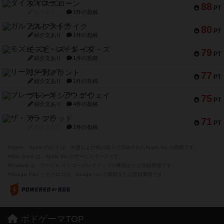
ダイススローン
88
PT
紹介文なし
1件の投稿
ガルフストライク
80
PT
紹介文あり
1件の投稿
モズビ－ズ・レイダ－ズ
79
PT
紹介文あり
1件の投稿
リー対グラント
77
PT
紹介文あり
1件の投稿
ブレーキング・アウェイ
75
PT
紹介文あり
4件の投稿
ザ・フラッド
71
PT
紹介文なし
1件の投稿
※Apple、Apple のロゴ は、米国および他の国々で登録されたApple Inc.の商標です。
※App Store は、Apple Inc.のサービスマークです。
※Android は、グーグル インコーポレイテッドの商標または登録商標です。
※Google Play とそのロゴは、Google Inc.の商標または登録商標です。
ボドゲーマTOP