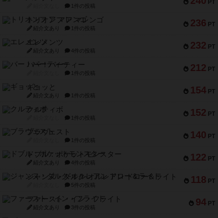
240
PT
紹介文なし
1件の投稿
トリオンフ ア マレンゴ
236
PT
紹介文あり
1件の投稿
エレメンツ
232
PT
紹介文あり
4件の投稿
バー！パーティー
212
PT
紹介文なし
1件の投稿
ギョッと
154
PT
紹介文あり
1件の投稿
クルティボ
152
PT
紹介文なし
1件の投稿
ブラヴェスト
140
PT
紹介文なし
1件の投稿
ドブル：ポケットモンスター
122
PT
紹介文あり
4件の投稿
ジャンヌ・ダルク-オルレアン ドロー＆ライト
118
PT
紹介文なし
5件の投稿
ファースト・イン・フライト
94
PT
紹介文あり
3件の投稿