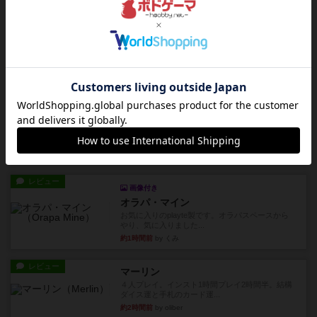
レビュー
海兵隊
1988年にVictory Gamesが出版した
『Leathernec...
約1時間前
by Chaco
ルール/インスト
画像付き
充実
パーミッド
おばあちゃんは猫が大好きです!しかし、あまりに
も多くの猫を飼っているた...
約1時間前
by jurong
レビュー
画像付き
オラパ・マイン
お気に入りのplayte製です。オラパスペースから
やり、気に入りました...
約1時間前
by くみ
レビュー
マーリン
４人プレイ。インスト1時間プレイ2時間半。結構
ダイス運と手札のカード運...
約2時間前
by oliber