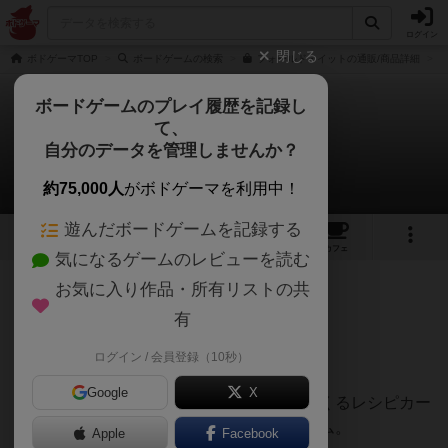
ログイン
閉じる
ボドゲーマTOP
ボードゲームの検索
フォールド・イットの通販/商品詳細
ボードゲームのプレイ履歴を記録し
て、
フォールド・イット
自分のデータを管理しませんか？
いかっぱさんのレビュー
約75,000人
がボドゲーマを利用中！
遊んだボードゲームを記録する
9
11
53
トップ
画像
動画
レビュー
カフェ
気になるゲームのレビューを読む
お気に入り作品・所有リストの共
333名
0名
0
2年以上前
有
ログイン / 会員登録（10秒）
６歳息子と８歳娘と遊びました。
Google
X
１人１枚ずつレシピの布を持って、親がめくるレシピカー
ドのメニューだけが見える状態に折るゲーム。
Apple
Facebook