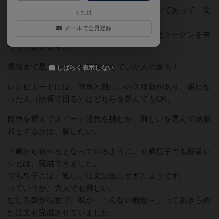
場には、完成マーカーが遊ぶ人数ー１個おいてあって、完
または
成させた人から取っていく。
メールで会員登録
最後の１人は取ることができず、手持ちの星トークンを失
ってしまいます。
最後まで星トークンを確保できていた人の勝ち！
しばらく表示しない
レシピカードには、簡単と難しいの２種類があり、親にな
った人（順番で回る）はどちらを選んでもOK。
簡単を選んでスピード勝負を挑むか、難しいを選んで頭脳
戦とするかは、親しだい。
７歳から遊べるとなっているように、６歳息子でも簡単レ
シピは、完成できました。
でも息子には、難しい注文は難しすぎたようです。
っていうか、大人でも難しい。
むしろ娘が得意で、私が「こんなの無理～」ってあきらめ
た注文も完成させていました。