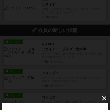
スライド
8歳息子と10歳娘と遊びました。悩ましいのに簡
単。パズル×数字×カード...
8ヶ月前
の投稿
会員の新しい投稿
レビュー
画像付き
ファイアー・ブルズ / 火牛陣
火牛を引き連れて敵を殲滅させる。縦か斜めで前2
列まで攻撃できるが、自分...
11分前
by うらまこ
レビュー
フリップ７
カードをめくるかパスをするかを決めてパスした
時のカード数字が得点になる...
23分前
by mob567
レビュー
コンセプト
親のプレイヤーがお題を決めて限られたヒントの
中から他のプレイヤーに当て...
35分前
by mob567