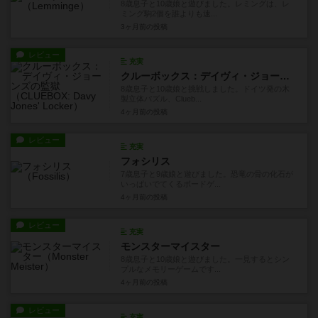
8歳息子と10歳娘と遊びました。レミングは、レ
ミング駒2個を誰よりも速...
3ヶ月前
の投稿
レビュー
充実
クルーボックス：デイヴィ・ジョーンズの監獄
8歳息子と10歳娘と挑戦しました。ドイツ発の木
製立体パズル、Clueb...
4ヶ月前
の投稿
レビュー
充実
フォシリス
7歳息子と9歳娘と遊びました。恐竜の骨の化石が
いっぱいでてくるボードゲ...
4ヶ月前
の投稿
レビュー
充実
モンスターマイスター
8歳息子と10歳娘と遊びました。一見するとシン
プルなメモリーゲームです...
4ヶ月前
の投稿
レビュー
充実