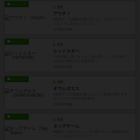
レビュー
充実
アウチ！
8歳息子・10歳娘と遊びました。サボテンのカー
ドをトゲに刺さらないよう...
12日前
の投稿
レビュー
充実
ヒットスター
70代両親と遊びました。曲を聞いて、その曲がい
つ発売の曲なのかを発売年...
19日前
の投稿
レビュー
充実
オウムガエス
8歳息子と10歳娘と遊びました。動物の鳴き声を
頼りにペアを探す神経衰弱...
19日前
の投稿
レビュー
充実
タッグチーム
8歳息子と遊びました。2人用のデッキ構築対戦ゲ
ーム。12人のファイター...