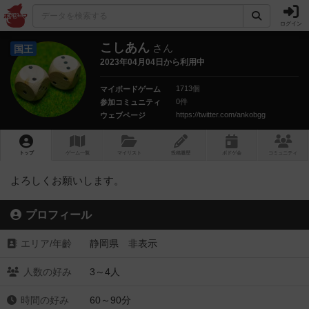
ログイン
こしあん
さん
国王
2023年04月04日から利用中
1713個
マイボードゲーム
0件
参加コミュニティ
https://twitter.com/ankobgg
ウェブページ
トップ
ゲーム一覧
マイリスト
投稿履歴
ボ
ドゲ
会
コミュニティ
よろしくお願いします。
プロフィール
エリア/年齡
静岡県 非表示
人数の好み
3～4人
時間の好み
60～90分