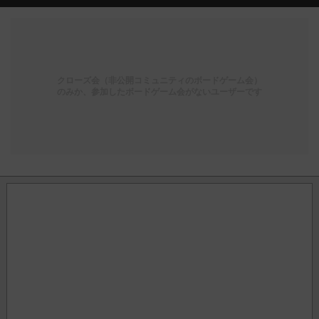
クローズ会（非公開コミュニティのボードゲーム会）
のみか、参加したボードゲーム会がないユーザーです