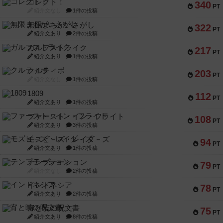
コレクト！
340
PT
紹介文なし
1件の投稿
無限まちがいさがし
322
PT
紹介文あり
2件の投稿
ガルフストライク
217
PT
紹介文あり
1件の投稿
クルティボ
203
PT
紹介文なし
1件の投稿
1809
112
PT
紹介文あり
1件の投稿
ファースト・イン・フライト
108
PT
紹介文あり
3件の投稿
モズビ－ズ・レイダ－ズ
94
PT
紹介文あり
1件の投稿
テンプテーション
79
PT
紹介文なし
2件の投稿
インドネシア
78
PT
紹介文あり
2件の投稿
宵と暁の呪文書
75
PT
紹介文あり
8件の投稿