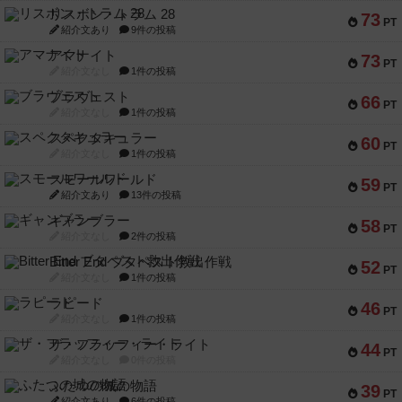
リスボン・トラム 28
73
PT
紹介文あり
9件の投稿
アマナイト
73
PT
紹介文なし
1件の投稿
ブラヴェスト
66
PT
紹介文なし
1件の投稿
スペクタキュラー
60
PT
紹介文なし
1件の投稿
スモールワールド
59
PT
紹介文あり
13件の投稿
ギャンブラー
58
PT
紹介文なし
2件の投稿
Bitter End ブタペスト救出作戦
52
PT
紹介文なし
1件の投稿
ラピード
46
PT
紹介文なし
1件の投稿
ザ・フラッフィー・ライト
44
PT
紹介文なし
0件の投稿
ふたつの城の物語
39
PT
紹介文あり
6件の投稿