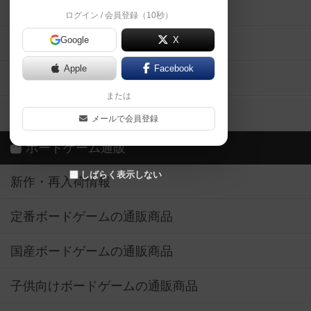
掲示板・トピックス
ログイン / 会員登録（10秒）
Google
X
ボドとも・会員一覧
Apple
Facebook
ボードゲーム業界コラム
または
ボドゲーマご利用案内
メールで会員登録
ボードゲーム通販
しばらく表示しない
新作・再入荷情報
定番ボードゲームの通販商品
国産ボードゲームの通販商品
子供向けボードゲームの通販商品