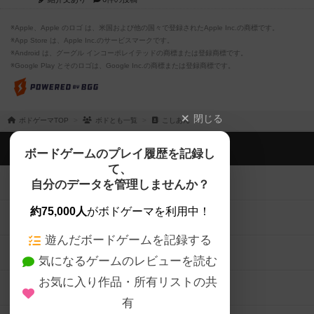
※Apple、Apple のロゴ は、米国および他の国々で登録されたApple Inc.の商標です。
※App Store は、Apple Inc.のサービスマークです。
※Android は、グーグル インコーポレイテッドの商標または登録商標です。
※Google Play とそのロゴは、Google Inc.の商標または登録商標です。
閉じる
ボドゲーマTOP
ボドとも一覧
こしあん
ボドゲーマTOP
ボードゲームのプレイ履歴を記録し
て、
ボードゲームを検索する
自分のデータを管理しませんか？
約75,000人
がボドゲーマを利用中！
ボードゲームの新着レビュー
遊んだボードゲームを記録する
ボードゲーム会情報
気になるゲームのレビューを読む
お気に入り作品・所有リストの共
メカニクス特集
有