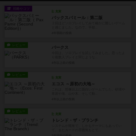
戦略やコツ
充実
パックスパミール：第二版
２回ほどソロプレイしてみて確かに難しいゲーム
と感じました。なので、手順...
4年弱前
の投稿
レビュー
パークス
今回は、ソロプレイを試してみました。思ったよ
り複数人プレイと同じような...
4年以上前
の投稿
レビュー
充実
エコス ～原初の大地～
これは、想像以上に面白いゲームでした。砂漠や
草原や海、山や木、そして動...
4年以上前
の投稿
レビュー
充実
トレンド・ザ・ブランチ
システムが簡単で、しかもテーマにもあってい
て、またカードの雰囲気もとて...
5年弱前
の投稿