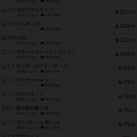
紹介文あり
2件の投稿
ガルフストライク
217
PT
紹介文あり
1件の投稿
クルティボ
203
PT
紹介文なし
1件の投稿
1809
112
PT
紹介文あり
1件の投稿
ファースト・イン・フライト
108
PT
紹介文あり
3件の投稿
モズビ－ズ・レイダ－ズ
94
PT
紹介文あり
1件の投稿
テンプテーション
79
PT
紹介文なし
2件の投稿
インドネシア
78
PT
紹介文あり
2件の投稿
宵と暁の呪文書
75
PT
紹介文あり
8件の投稿
リスボン・トラム 28
73
PT
紹介文あり
9件の投稿
アマナイト