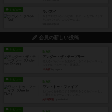
レビュー
ラパヌイ
今まで割といろいろなボードゲームをプレイして
きたのですが、このゲームは...
5年弱前
の投稿
会員の新しい投稿
レビュー
充実
アンダー・ザ・テーブラー
笑えるバカゲームを集めているライトゲーマーと
してのレビューです。正体隠...
10分前
by toyota
レビュー
充実
ワン・トゥ・ファイブ
とにかくお手軽にすき間時間をうめるゲームとし
て重宝するゲームです。いわ...
約2時間前
by nabekoh
レビュー
充実