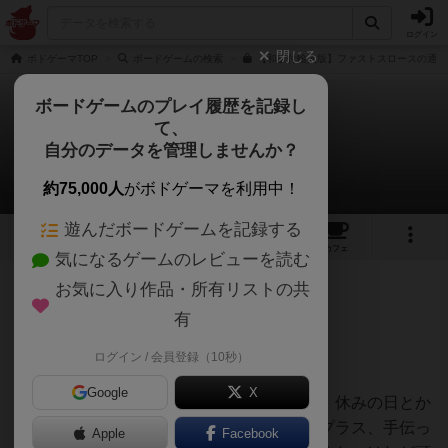
ログイン
閉じる
ボドゲーマTOP
ボードゲームの検索
【和訳付輸入版】ファストスロースの通販
ボードゲームのプレイ履歴を記録し
て、
ファスト・スロース
自分のデータを管理しませんか？
hisakaGoさんのレビュー
約75,000人
がボドゲーマを利用中！
遊んだボードゲームを記録する
9
10
41
トップ
画像
動画
レビュー
カフェ
気になるゲームのレビューを読む
お気に入り作品・所有リストの共
408名
2名
0
4年弱前
有
ログイン / 会員登録（10秒）
予想していた以上に癖になるゲームでした。
Google
X
テーマが自分は動けない、というところで、休みの日とか
にあまり動きたくない自分にはピッタリ。プラス、手伝っ
Apple
Facebook