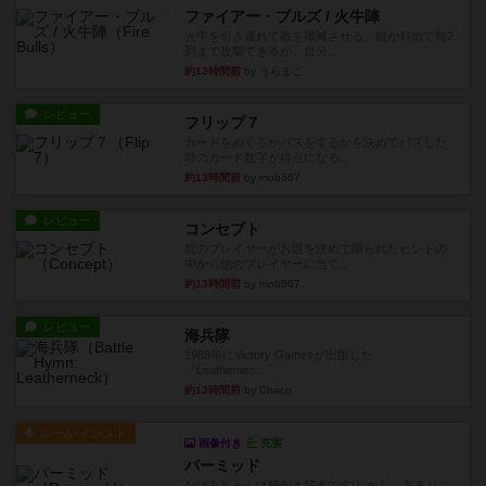
ファイアー・ブルズ / 火牛陣
火牛を引き連れて敵を殲滅させる。縦か斜めで前2
列まで攻撃できるが、自分...
約13時間前
by うらまこ
レビュー
フリップ７
カードをめくるかパスをするかを決めてパスした
時のカード数字が得点になる...
約13時間前
by mob567
レビュー
コンセプト
親のプレイヤーがお題を決めて限られたヒントの
中から他のプレイヤーに当て...
約13時間前
by mob567
レビュー
海兵隊
1988年にVictory Gamesが出版した
『Leathernec...
約13時間前
by Chaco
ルール/インスト
画像付き
充実
パーミッド
おばあちゃんは猫が大好きです!しかし、あまりに