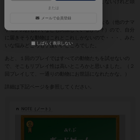
てもらう動物たちの個性が強くて、動きたくないけれど頭
または
は使うんですよね。
メールで会員登録
また丁度いいくらいに動物たちがまばらになる（他のナマ
ケモノのおもわくなども関係しているから？）ので、自分
に届きそうな動物はこれとこれしかないので・・・、みた
しばらく表示しない
いな悩みどころも丁度いいところでした。
あと、１回のプレイではすべての動物たちを試せないの
で、そこもリプレイ性は高いところかと思いました。（２
回プレイして、一通りの動物にお世話になれたかな。）
詳細は下記ページを参照してください。