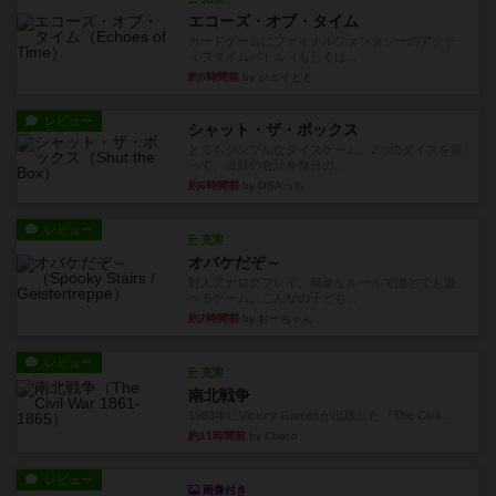
エコーズ・オブ・タイム
カードゲームにファイナルファンタジーのアクテ
ィブタイムバトル（もしくは...
約5時間前
by ジェイとと
レビュー
シャット・ザ・ボックス
とてもシンプルなダイスゲーム。2つのダイスを振
って、出目の合計を自分の...
約6時間前
by OSAっち
レビュー
充実
オバケだぞ～
対人アナログプレイ。簡単なルールで誰とでも遊
べるゲーム。こんなの子ども...
約7時間前
by おーちゃん
レビュー
充実
南北戦争
1983年にVictory Gamesが出版した『The Civil ...
約11時間前
by Chaco
レビュー
画像付き