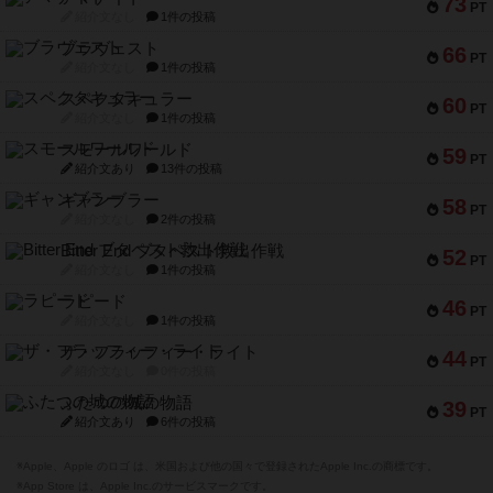
73
PT
紹介文なし
1件の投稿
ブラヴェスト
66
PT
紹介文なし
1件の投稿
スペクタキュラー
60
PT
紹介文なし
1件の投稿
スモールワールド
59
PT
紹介文あり
13件の投稿
ギャンブラー
58
PT
紹介文なし
2件の投稿
Bitter End ブタペスト救出作戦
52
PT
紹介文なし
1件の投稿
ラピード
46
PT
紹介文なし
1件の投稿
ザ・フラッフィー・ライト
44
PT
紹介文なし
0件の投稿
ふたつの城の物語
39
PT
紹介文あり
6件の投稿
※Apple、Apple のロゴ は、米国および他の国々で登録されたApple Inc.の商標です。
※App Store は、Apple Inc.のサービスマークです。