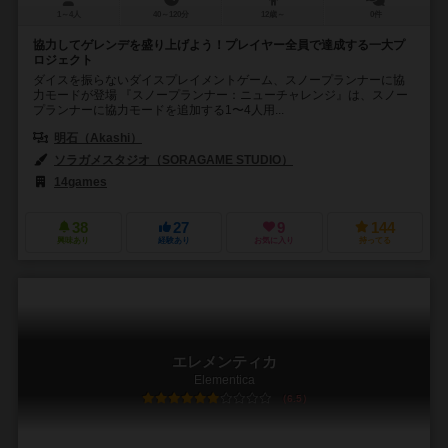
1～4人
40～120分
12歳～
0件
協力してゲレンデを盛り上げよう！プレイヤー全員で達成する一大プ
ロジェクト
ダイスを振らないダイスプレイメントゲーム、スノープランナーに協
力モードが登場 『スノープランナー：ニューチャレンジ』は、スノー
プランナーに協力モードを追加する1〜4人用...
明石（Akashi）
ソラガメスタジオ（SORAGAME STUDIO）
14games
38
27
9
144
興味あり
経験あり
お気に入り
持ってる
エレメンティカ
Elementica
6.5