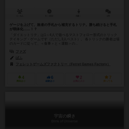
1～4人
5～15分
8歳～
1件
ゲージを上げて、敗者の手札から補充するトリテ。勝ち続けると手札
が弱体化……！？
「ダイエットリテ」は1～4人で遊べるマストフォロー形式のトリック
テイキング・ゲームです（ただし3人ベスト）。 各トリックの勝者は場
のカードに従って、＜食事＞と＜運動＞の...
ファズ
ばふ
フェレットゲームズファクトリー（Ferret Games Factory）
4
6
2
7
興味あり
経験あり
お気に入り
持ってる
宇宙の瞬き
Blink of Universe