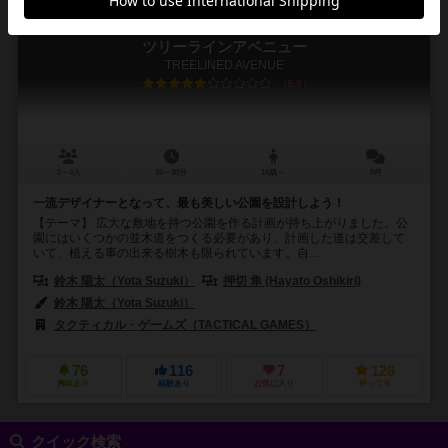
ツリーラインアベニュー
TREELINED AVENUE
5.9
2～4人
20～30分
14歳～
8件
一流デザイナーとなって、最も美しい公園を設計しよう！
【テーマ】 広大な敷地を持つ公園を作る計画が持ち上がりました。公
園にはいくつかの並木道をつくる必要があり、計画した道は交差して
いて、植える事の出来る樹木も限られています。自...
鈴木 陽太（Yota Suzuki）
押切 隼 (Hayato Oshikiri)
鈴木 陽太（Yota Suzuki）
タクティカル・ゲームズ（TACTICAL GAMES）
76
116
7
126
興味あり
経験あり
お気に入り
持ってる
クイック検索