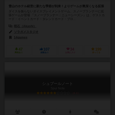
雪山のホテル経営に新たな季節が到来！よりゲームが奥深くなる拡張
ダイスを振らないダイスプレイメントゲーム、スノープランナーに拡
張ゲームが登場 『スノープランナー：ニューシーズン』は、ゲストカ
ード・イベントカード・タレントカード・プロ...
明石（Akashi）
ソラガメスタジオ
14games
47
107
34
199
興味あり
経験あり
お気に入り
持ってる
シュプールノート
Spur Note
6.3