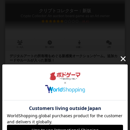
クリプトコレクター：新版
Crypto Collector: An auction board game as an Art owner
6.4
1～4人
30～60分
12歳～
2件
デジタルアートの所有権をめぐる新感覚オークションゲーム。追加カ
ードやルールが入った新版！
【誤記情報：2023.08.03 記載】クリプトコレクター 新版
https://smartape.co.jp/errata_cryptocollector_2nd/ ...
ヤマグチ タカナリ（Takanari Yamaguchi）
小池 淳皓（Atsuhiro K
セレブプロダクツ（celeb products）
はちみつ（Hachimitsu）
スマートエイプゲームス（Smart Ape Games）
55
82
25
130
興味あり
経験あり
お気に入り
持ってる