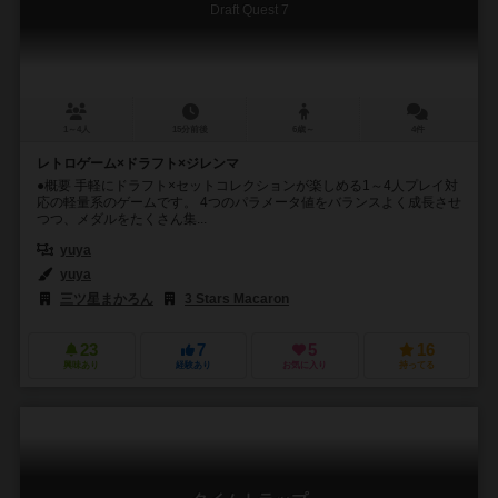
Draft Quest 7
1～4人
15分前後
6歳～
4件
レトロゲーム×ドラフト×ジレンマ
●概要 手軽にドラフト×セットコレクションが楽しめる1～4人プレイ対
応の軽量系のゲームです。 4つのパラメータ値をバランスよく成長させ
つつ、メダルをたくさん集...
yuya
yuya
三ツ星まかろん
3 Stars Macaron
23
7
5
16
興味あり
経験あり
お気に入り
持ってる