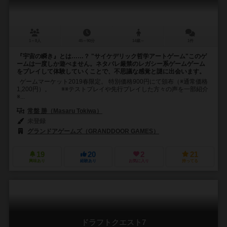
1～8人
45～90分
14歳～
1件
『宇宙の瞬き』とは……？ "サイケデリック哲学アートゲーム"このゲ
ームは一度しか遊べません。ネタバレ厳禁のレガシー系ゲームゲーム
をプレイして体験していくことで、不思議な感覚と謎に出会います。
ゲームマーケット2019春限定。 特別価格900円にて頒布（※通常価格
1,200円）。 ※※テストプレイや先行プレイした方々の声を一部紹介
※...
常盤 勝（Masaru Tokiwa）
未登録
グランドアゲームズ（GRANDDOOR GAMES）
19
20
2
21
興味あり
経験あり
お気に入り
持ってる
ドラフトクエスト7