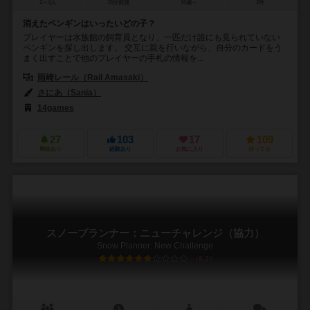
2～4人
15分前後
10歳～
2件
消えたペンギンはいったいどの子？
プレイヤーは水族館の飼育員となり、一匹だけ誰にも見られていない
ペンギンを探し出します。 交互に親を行いながら、自分のカードをう
まく出すことで他のプレイヤーの手札の情報を...
雨崎レール（Rail Amasaki）
さにあ（Sania）
14games
27
103
17
109
興味あり
経験あり
お気に入り
持ってる
スノープランナー：ニューチャレンジ（協力）
Snow Planner: New Challenge
6.2