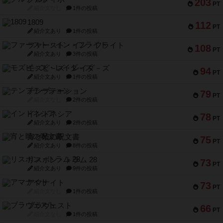
203
PT
紹介文なし
1件の投稿
1809
112
PT
紹介文あり
1件の投稿
ファースト・イン・フライト
108
PT
紹介文あり
3件の投稿
モズビ－ズ・レイダ－ズ
94
PT
紹介文あり
1件の投稿
テンプテーション
79
PT
紹介文なし
2件の投稿
インドネシア
78
PT
紹介文あり
2件の投稿
宵と暁の呪文書
75
PT
紹介文あり
8件の投稿
リスボン・トラム 28
73
PT
紹介文あり
9件の投稿
アマナイト
73
PT
紹介文なし
1件の投稿
ブラヴェスト
66
PT
紹介文なし
1件の投稿