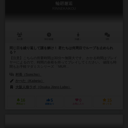
輪廻邂逅
RINNEKAIKOU
4人用
30分前後
15歳～
0件
同じ日を繰り返して謎を解け！ 君たちは何周目でループを止められ
る？
【注意】こちらの所要時間は30分〜無限大です。 かかる時間はプレイ
ヤーによるので、時間の余裕を持ってプレイしてください。 値段も時
間もお手軽マダミスシリーズ 「MUR...
村長（Soncho）
かべた（Kabeta）
大阪人狼ラボ（Osaka Jinro Labo）
16
5
0
15
興味あり
経験あり
お気に入り
持ってる