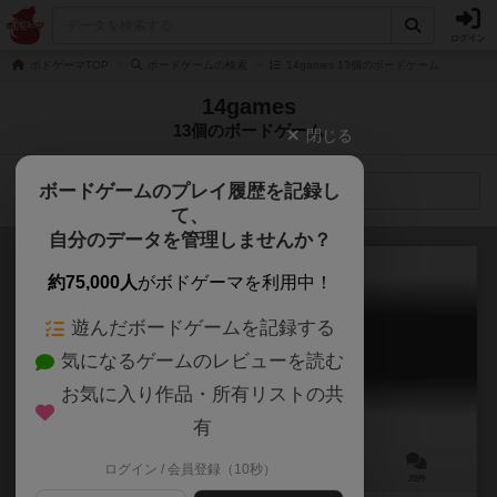
ログイン
ボドゲーマTOP
ボードゲームの検索
14games 13個のボードゲーム
14games
13個のボードゲーム
閉じる
ボードゲームのプレイ履歴を記録し
検索メニュー
て、
自分のデータを管理しませんか？
約75,000人
がボドゲーマを利用中！
遊んだボードゲームを記録する
スノープランナー
気になるゲームのレビューを読む
Snow Planner
7.1
お気に入り作品・所有リストの共
有
ログイン / 会員登録（10秒）
1～4人
60～120分
12歳～
20件