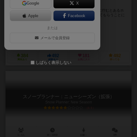
Google
X
ダイスを振らない中重量級ダイスプレイメントゲーム
旅行客の絶えない美しいゲレンデ。そんな白銀の世界に佇むとあるホ
テルのオーナーは プランナーであるあなたに力を貸してもらうことに
Apple
Facebook
しました。 果たしてあなたは他のホテルに負け...
または
明石（Akashi）
ソラガメスタジオ
メールで会員登録
14games
384
492
181
492
興味あり
経験あり
お気に入り
持ってる
しばらく表示しない
スノープランナー：ニューシーズン（拡張）
Snow Planner: New Season
6.5
1～4人
40～120分
12歳～
3件