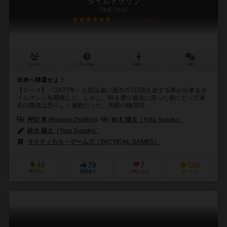
タイムトラップ
TIMETRAP
6.0
2～4人
10～15分
14歳～
6件
未来へ帰還せよ！
【テーマ】 『2X77年』人類は遠い過去の7日間を旅する事が出来るタ
イムマシンを開発した。しかし、時を遡り過去に戻った者にとって過
去の環境は恐ろしく過酷だった。周囲の物理現...
押切 隼 (Hayato Oshikiri)
鈴木 陽太（Yota Suzuki）
鈴木 陽太（Yota Suzuki）
タクティカル・ゲームズ（TACTICAL GAMES）
43
79
7
100
興味あり
経験あり
お気に入り
持ってる