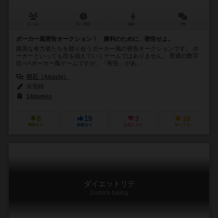
2～4人
10～30分
8歳～
1件
ポーカー風密告オークション！ 勝利のために、密告せよ。
腹黒な有力者たちを競り合うポーカー風の密告オークションです。 ポ
ーカーといっても役を揃えていくゲームではありません。 普通の数字
比べ×ポーカー風ゲームですが、「密告」があ...
明石（Akashi）
未登録
14games
6
19
3
16
興味あり
経験あり
お気に入り
持ってる
ダイエットリテ
Dietrick-taking