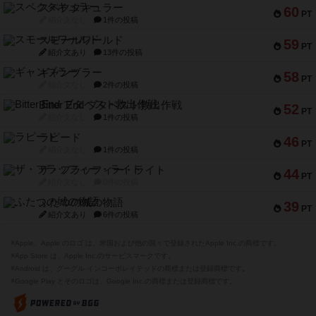
スペクタキュラー
60
PT
紹介文なし
1件の投稿
スモールワールド
59
PT
紹介文あり
13件の投稿
ギャンブラー
58
PT
紹介文なし
2件の投稿
Bitter End ブタペスト救出作戦
52
PT
紹介文なし
1件の投稿
ラピード
46
PT
紹介文なし
1件の投稿
ザ・フラッフィー・ライト
44
PT
紹介文なし
0件の投稿
ふたつの城の物語
39
PT
紹介文あり
6件の投稿
※Apple、Apple のロゴ は、米国および他の国々で登録されたApple Inc.の商標です。
※App Store は、Apple Inc.のサービスマークです。
※Android は、グーグル インコーポレイテッドの商標または登録商標です。
※Google Play とそのロゴは、Google Inc.の商標または登録商標です。