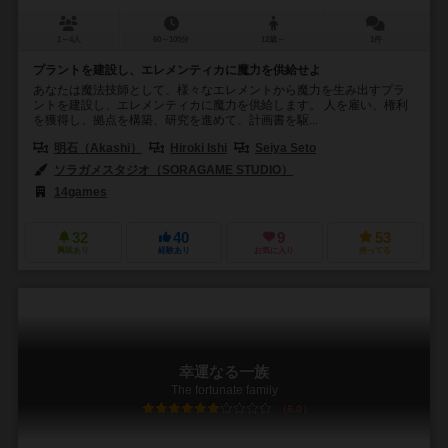
1～4人
60～100分
12歳～
1件
プラントを建設し、エレメンティカに魔力を供給せよ
あなたは魔法技師として、様々なエレメントから魔力を生み出すプラ
ントを建設し、エレメンティカに魔力を供給します。 人を雇い、権利
を獲得し、拠点を構築、研究を進めて、計画書を駆...
明石（Akashi）
Hiroki Ishi
Seiya Seto
ソラガメスタジオ（SORAGAME STUDIO）
14games
32
40
9
53
興味あり
経験あり
お気に入り
持ってる
幸運なる一族
The fortunate family
6.0