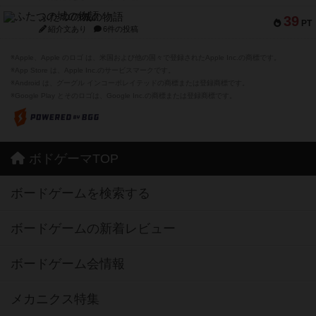
ふたつの城の物語
39
PT
紹介文あり
6件の投稿
※Apple、Apple のロゴ は、米国および他の国々で登録されたApple Inc.の商標です。
※App Store は、Apple Inc.のサービスマークです。
※Android は、グーグル インコーポレイテッドの商標または登録商標です。
※Google Play とそのロゴは、Google Inc.の商標または登録商標です。
ボドゲーマTOP
ボードゲームを検索する
ボードゲームの新着レビュー
ボードゲーム会情報
メカニクス特集