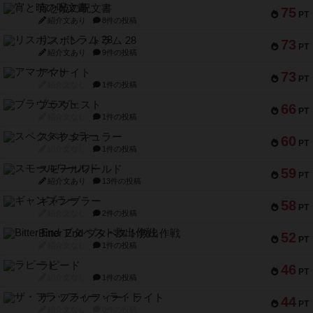
宵と暁の呪文書
75
PT
紹介文あり
8件の投稿
リスボン・トラム 28
73
PT
紹介文あり
9件の投稿
アマナイト
73
PT
紹介文なし
1件の投稿
ブラヴェスト
66
PT
紹介文なし
1件の投稿
スペクタキュラー
60
PT
紹介文なし
1件の投稿
スモールワールド
59
PT
紹介文あり
13件の投稿
ギャンブラー
58
PT
紹介文なし
2件の投稿
Bitter End ブタペスト救出作戦
52
PT
紹介文なし
1件の投稿
ラピード
46
PT
紹介文なし
1件の投稿
ザ・フラッフィー・ライト
44
PT
紹介文なし
0件の投稿