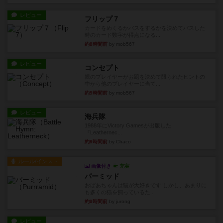
レビュー
フリップ７
カードをめくるかパスをするかを決めてパスした
時のカード数字が得点になる...
約8時間前
by mob567
レビュー
コンセプト
親のプレイヤーがお題を決めて限られたヒントの
中から他のプレイヤーに当て...
約9時間前
by mob567
レビュー
海兵隊
1988年にVictory Gamesが出版した
『Leathernec...
約9時間前
by Chaco
ルール/インスト
画像付き
充実
パーミッド
おばあちゃんは猫が大好きです!しかし、あまりに
も多くの猫を飼っているた...
約9時間前
by jurong
レビュー