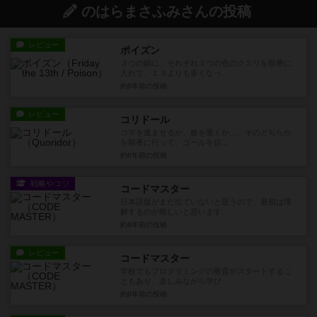
のはらまさふみさんの投稿
レビュー
ポイズン
３つの鍋に、それぞれ３つの色のクスリを順番に
入れて、１３よりも多くなっ...
約6年前
の投稿
レビュー
コリドール
コマを進ませるか、板を置くか…。そのどちらか
を順番に行って、ゴールを目...
約6年前
の投稿
戦略やコツ
コードマスター
日本語版がまだ出ていないと思うので、最初は理
解するのが難しいと思います...
約6年前
の投稿
レビュー
コードマスター
学校でもプログラミングの教育がスタートするこ
ともあり、楽しみながら学び...
約6年前
の投稿