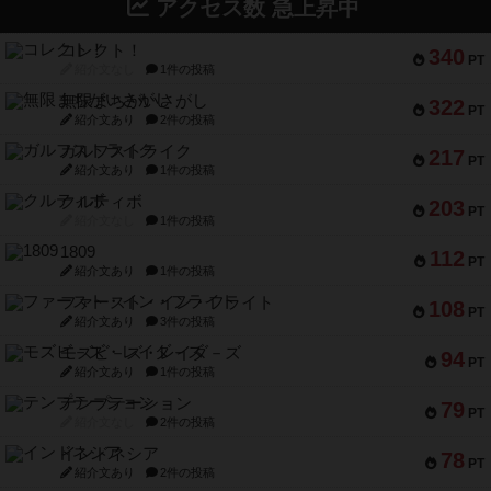
アクセス数 急上昇中
コレクト！
340
PT
紹介文なし
1件の投稿
無限まちがいさがし
322
PT
紹介文あり
2件の投稿
ガルフストライク
217
PT
紹介文あり
1件の投稿
クルティボ
203
PT
紹介文なし
1件の投稿
1809
112
PT
紹介文あり
1件の投稿
ファースト・イン・フライト
108
PT
紹介文あり
3件の投稿
モズビ－ズ・レイダ－ズ
94
PT
紹介文あり
1件の投稿
テンプテーション
79
PT
紹介文なし
2件の投稿
インドネシア
78
PT
紹介文あり
2件の投稿