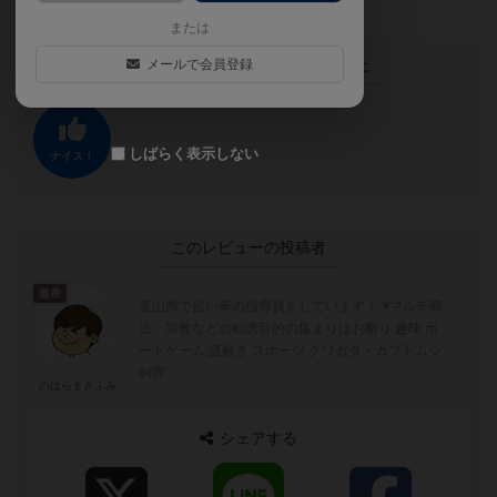
または
この投稿に
0
名が
ナイス！
しました
メールで会員登録
しばらく表示しない
ナイス！
このレビューの投稿者
皇帝
富山県で習い事の指導員をしています！ ※マルチ商
法・宗教などの勧誘目的の集まりはお断り 趣味 ボ
ードゲーム 謎解き スポーツ クワガタ・カブトムシ
飼育
のはらまさふみ
シェアする