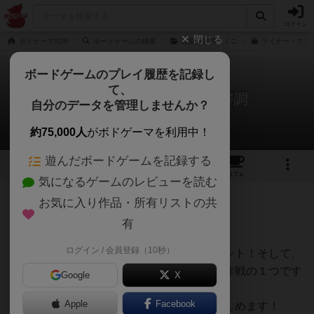
ログイン
閉じる
ボドゲーマTOP
ボードゲームの検索
頭脳絶好調：ミニ
ライナー・クニ
ボードゲームのプレイ履歴を記録し
て、
インジーニアス / 頭脳絶好調
自分のデータを管理しませんか？
のはらまさふみさんのレビュー
約75,000人
がボドゲーマを利用中！
遊んだボードゲームを記録する
7
8
55
トップ
画像
動画
レビュー
カフェ
気になるゲームのレビューを読む
お気に入り作品・所有リストの共
94名
0名
0
約6年前
有
ログイン / 会員登録（10秒）
終盤にどれだけ連鎖を狙うかが勝利のポイント！そして、
相手が伸び悩んでいる色を妨害することも作戦の１つです
Google
X
(^^)/
Apple
Facebook
ルールが簡単なので、子供から大人まで楽しめます！