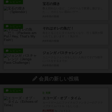
レビュー
宝石の煌き
数え切れないほど、このゲームで夜通し遊びまし
た…。そのくらい面白いゲー...
約6年前
の投稿
レビュー
それはオレの魚だ！
魚をとるごとにタイルがなくなり、行く場所が限
られてしまいます…！魚が大...
約6年前
の投稿
レビュー
ジェンガ パスチャレンジ
ユニークなジェンガをしたい人向けです(^^)/相手
にパスをするまでが、...
約6年前
の投稿
会員の新しい投稿
レビュー
充実
エコーズ・オブ・タイム
カードゲームにファイナルファンタジーのアクテ
ィブタイムバトル（もしくは...
約1時間前
by ジェイとと