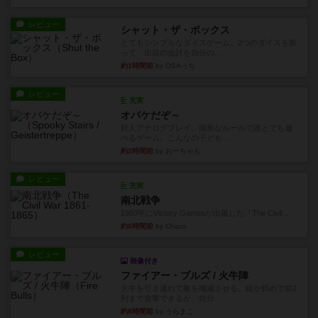
レビュー
シャット・ザ・ボックス
とてもシンプルなダイスゲーム。2つのダイスを振
って、出目の合計を自分の...
約1時間前
by OSAっち
レビュー
充実
オバケだぞ～
対人アナログプレイ。簡単なルールで誰とでも遊
べるゲーム。こんなの子ども...
約2時間前
by おーちゃん
レビュー
充実
南北戦争
1983年にVictory Gamesが出版した『The Civil ...
約6時間前
by Chaco
レビュー
画像付き
ファイアー・ブルズ / 火牛陣
火牛を引き連れて敵を殲滅させる。縦か斜めで前2
列まで攻撃できるが、自分...
約8時間前
by うらまこ