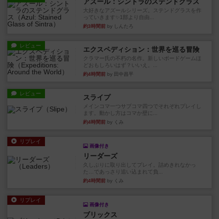
アズール：シントラのステンドグラス
大好きなアズールシリーズ。ステンドグラスを作
っていきます✨1部より自由...
約3時間前
by しんたろ
レビュー
エクスペディション：世界を巡る冒険
クラマー氏の不朽の名作。新しいボードゲームほ
どおもしろいはず？いいえ。...
約4時間前
by 田中昌平
レビュー
スライプ
メインコマ一つサブコマ四つでそれぞれプレイし
ます。動かし方はコマか壁に...
約4時間前
by くみ
リプレイ
画像付き
リーダーズ
久しぶりに取り出してプレイ。詰めきれなかっ
た…であっさり追い込まれて負...
約4時間前
by くみ
リプレイ
画像付き
ブリックス