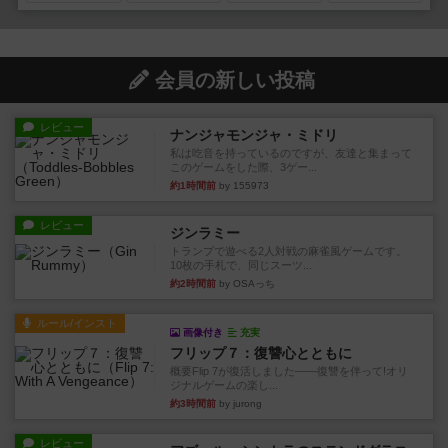
会員の新しい投稿
レビュー
ナンジャモンジャ・ミドリ
私は吃音を持っているのですが、友達と集まって
このゲームをした際、3ゲー...
約1時間前
by 155973
レビュー
ジンラミー
トランプで遊べる2人対戦の麻雀風ゲームです。
10枚の手札で、同じスーツ...
約2時間前
by OSAっち
ルール/インスト
画像付き
充実
フリップ７：復讐心とともに
概要Flip 7が復活しました――復讐を伴って!オリ
ジナルゲームの楽し...
約3時間前
by jurong
レビュー