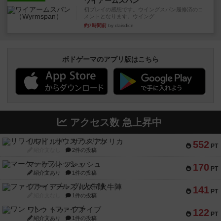
ワイアームスパン
初プレイの感想です。ウイングスパン履修済のコ
メントとなります。ウイング...
約7時間前
by daisdice
ボドゲーマのアプリ版はこちら
アクセス数 急上昇中
リワイルド：サウスアメリカ
552
PT
紹介文なし
2件の投稿
マーケットフレッシュ
170
PT
紹介文あり
1件の投稿
ファイアー・ブルズ / 火牛陣
141
PT
紹介文なし
1件の投稿
ワン・トゥ・ファイブ
122
PT
紹介文あり
1件の投稿