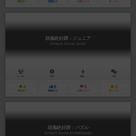
興味あり
経験あり
お気に入り
持ってる
頭脳絶好調：ジュニア
Einfach Genial Junior
1～4人
30分
6歳～
0件
4
0
0
0
興味あり
経験あり
お気に入り
持ってる
頭脳絶好調：パズル
Einfach Genial Knobelspass