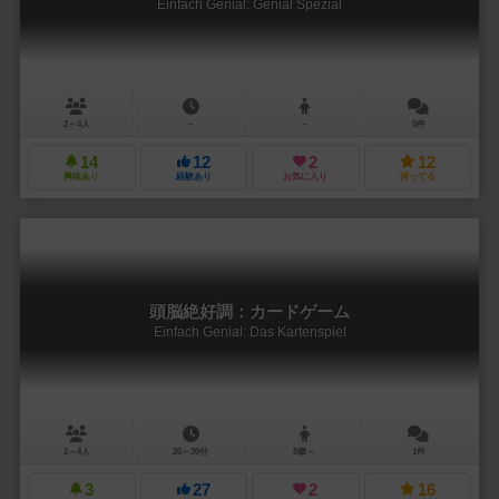
Einfach Genial: Genial Spezial
2～4人
－
－
0件
14
12
2
12
興味あり
経験あり
お気に入り
持ってる
頭脳絶好調：カードゲーム
Einfach Genial: Das Kartenspiel
2～4人
20～30分
8歳～
1件
3
27
2
16