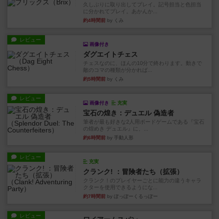
久しぶりに取り出してプレイ。記号担当と色担当
に分かれてプレイ。あかんか...
約4時間前
by くみ
レビュー
画像付き
ダグエイトチェス
チェスなのに、ほんの10分で終わります。動きで
敵のコマの種類が分かれば...
約5時間前
by くみ
レビュー
画像付き
充実
宝石の煌き：デュエル 偽造者
筆者が最も好きな2人用ボードゲームである『宝石
の煌めき デュエル』に、...
約6時間前
by 手動人形
レビュー
充実
クランク! ：冒険者たち（拡張）
クランク！のプレイヤーごとに能力の違うキャラ
クターを使用できるようにな...
約7時間前
by ぽっぽーくるっぽー
レビュー