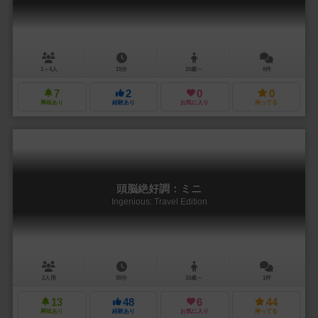
1～4人
15分
10歳～
0件
7
2
0
0
興味あり
経験あり
お気に入り
持ってる
頭脳絶好調：ミニ
Ingenious: Travel Edition
2人用
30分
10歳～
1件
13
48
6
44
興味あり
経験あり
お気に入り
持ってる