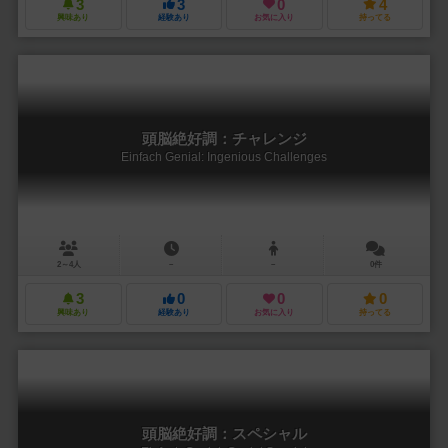
3
3
0
4
興味あり
経験あり
お気に入り
持ってる
頭脳絶好調：チャレンジ
Einfach Genial: Ingenious Challenges
2～4人
－
－
0件
3
0
0
0
興味あり
経験あり
お気に入り
持ってる
頭脳絶好調：スペシャル