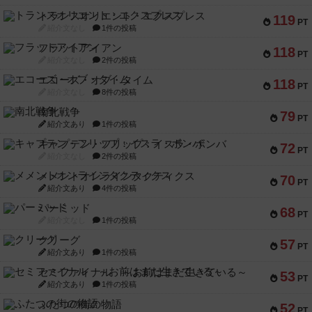
トランスオリエント・エクスプレス
119
PT
紹介文なし
1件の投稿
フラットアイアン
118
PT
紹介文なし
2件の投稿
エコーズ・オブ・タイム
118
PT
紹介文なし
8件の投稿
南北戦争
79
PT
紹介文あり
1件の投稿
キャプテン・フリップ：イスラ・ボンバ
72
PT
紹介文なし
2件の投稿
メメントオンラインタクティクス
70
PT
紹介文あり
4件の投稿
パーミッド
68
PT
紹介文なし
1件の投稿
クリーグ
57
PT
紹介文あり
1件の投稿
セミファイナル ～お前はまだ生きている～
53
PT
紹介文あり
1件の投稿
ふたつの街の物語
52
PT