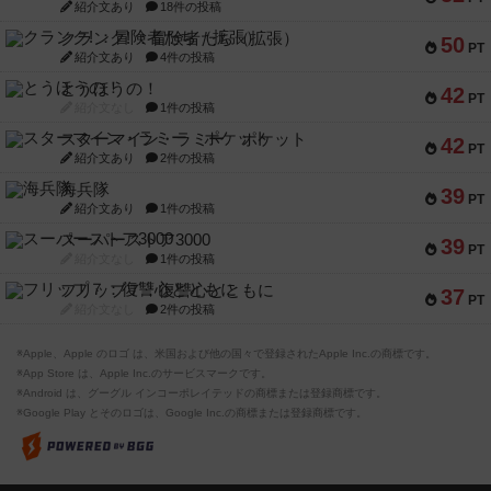
紹介文あり
18件の投稿
クランク! ：冒険者たち（拡張）
50
PT
紹介文あり
4件の投稿
とうほうの！
42
PT
紹介文なし
1件の投稿
スターマイン・ラミー ポケット
42
PT
紹介文あり
2件の投稿
海兵隊
39
PT
紹介文あり
1件の投稿
スーパーストア3000
39
PT
紹介文なし
1件の投稿
フリップ７：復讐心とともに
37
PT
紹介文なし
2件の投稿
※Apple、Apple のロゴ は、米国および他の国々で登録されたApple Inc.の商標です。
※App Store は、Apple Inc.のサービスマークです。
※Android は、グーグル インコーポレイテッドの商標または登録商標です。
※Google Play とそのロゴは、Google Inc.の商標または登録商標です。