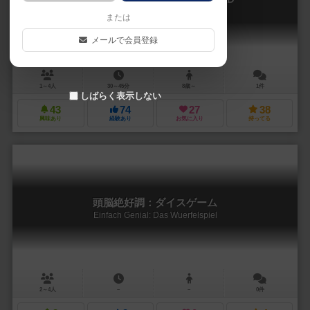
Ingenious 3D
または
メールで会員登録
1～4人
30～45分
8歳～
1件
しばらく表示しない
43
74
27
38
興味あり
経験あり
お気に入り
持ってる
頭脳絶好調：ダイスゲーム
Einfach Genial: Das Wuerfelspiel
2～4人
－
－
0件