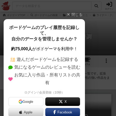
ログイン
閉じる
ボドゲーマTOP
ボードゲームの検索
頭脳絶好調：ミニ
ライナー・クニ
ボードゲームのプレイ履歴を記録し
て、
インジーニアス / 頭脳絶好調
自分のデータを管理しませんか？
拡張/関連作品 8件
約75,000人
がボドゲーマを利用中！
遊んだボードゲームを記録する
7
8
55
トップ
画像
動画
レビュー
カフェ
気になるゲームのレビューを読む
インジーニアス / 頭脳絶好調に紐付いているボードゲーム一覧です。拡張
お気に入り作品・所有リストの共
版・続編・リメイク版などの同じシリーズを中心に、関連性の強い作品をま
とめています。
有
ログイン / 会員登録（10秒）
Google
X
Apple
Facebook
インジーニアス3D / 頭脳絶好調3D