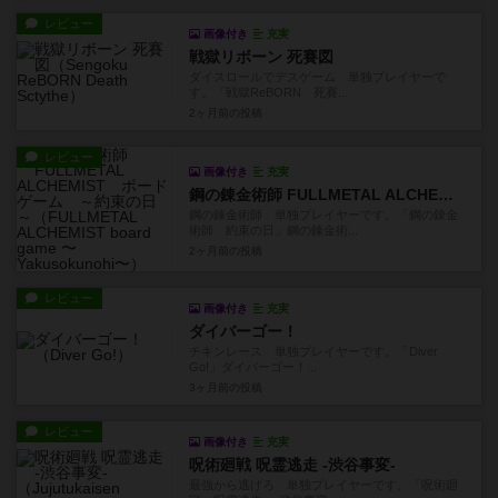
レビュー
画像付き
充実
戦獄リボーン 死賽図
ダイスロールでデスゲーム 単独プレイヤーで
す。「戦獄ReBORN 死賽...
2ヶ月前
の投稿
レビュー
画像付き
充実
鋼の錬金術師 FULLMETAL ALCHEMIST ボードゲーム ～約束の日～
鋼の錬金術師 単独プレイヤーです。「鋼の錬金
術師 約束の日」鋼の錬金術...
2ヶ月前
の投稿
レビュー
画像付き
充実
ダイバーゴー！
チキンレース 単独プレイヤーです。「Diver
Go!」ダイバーゴー！...
3ヶ月前
の投稿
レビュー
画像付き
充実
呪術廻戦 呪霊逃走 -渋谷事変-
最強から逃げろ 単独プレイヤーです。「呪術廻