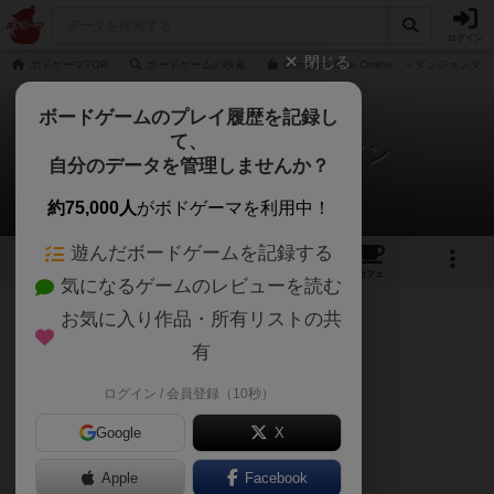
ログイン
閉じる
ボドゲーマTOP
ボードゲームの検索
Dungeon Dice Online ～ダンジ
ボードゲームのプレイ履歴を記録し
て、
ダンジョンダイスオンライン
自分のデータを管理しませんか？
午後くまさんのレビュー
約75,000人
がボドゲーマを利用中！
遊んだボードゲームを記録する
4
5
9
5
トップ
画像
動画
レビュー
カフェ
気になるゲームのレビューを読む
お気に入り作品・所有リストの共
1687名
5名
0
12ヶ月前
有
ログイン / 会員登録（10秒）
ダイスロールげー
Google
X
Apple
Facebook