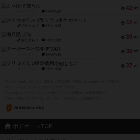
とうほうの！
42
PT
紹介文なし
1件の投稿
スターマイン・ラミー ポケット
42
PT
紹介文あり
2件の投稿
海兵隊
39
PT
紹介文あり
1件の投稿
スーパーストア3000
39
PT
紹介文なし
1件の投稿
フリップ７：復讐心とともに
37
PT
紹介文なし
2件の投稿
※Apple、Apple のロゴ は、米国および他の国々で登録されたApple Inc.の商標です。
※App Store は、Apple Inc.のサービスマークです。
※Android は、グーグル インコーポレイテッドの商標または登録商標です。
※Google Play とそのロゴは、Google Inc.の商標または登録商標です。
ボドゲーマTOP