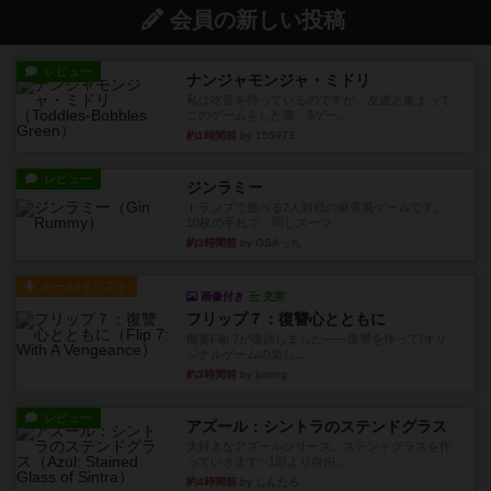
会員の新しい投稿
レビュー
ナンジャモンジャ・ミドリ
私は吃音を持っているのですが、友達と集まって
このゲームをした際、3ゲー...
約1時間前
by 155973
レビュー
ジンラミー
トランプで遊べる2人対戦の麻雀風ゲームです。
10枚の手札で、同じスーツ...
約3時間前
by OSAっち
ルール/インスト
画像付き
充実
フリップ７：復讐心とともに
概要Flip 7が復活しました――復讐を伴って!オリ
ジナルゲームの楽し...
約3時間前
by jurong
レビュー
アズール：シントラのステンドグラス
大好きなアズールシリーズ。ステンドグラスを作
っていきます✨1部より自由...
約4時間前
by しんたろ