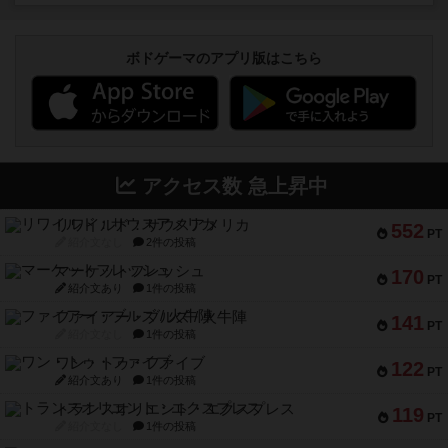
ボドゲーマのアプリ版はこちら
アクセス数 急上昇中
リワイルド：サウスアメリカ
552
PT
紹介文なし
2件の投稿
マーケットフレッシュ
170
PT
紹介文あり
1件の投稿
ファイアー・ブルズ / 火牛陣
141
PT
紹介文なし
1件の投稿
ワン・トゥ・ファイブ
122
PT
紹介文あり
1件の投稿
トランスオリエント・エクスプレス
119
PT
紹介文なし
1件の投稿