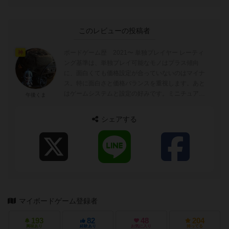
このレビューの投稿者
ボードゲーム歴 2021〜 単独プレイヤー レーティ
神
ング基準は、単独プレイ可能なモノはプラス傾向
に、面白くても価格設定が合っていないのはマイナ
ス。特に面白さと価格バランスを重視します。あと
はゲームシステムと設定の好みです。ミニチュアゲ
午後くま
ームが何となく好みで、陽キャ向け...
シェアする
マイボードゲーム登録者
193
82
48
204
興味あり
経験あり
お気に入り
持ってる