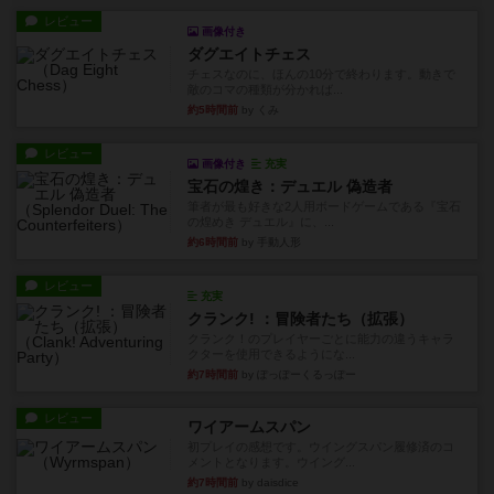
レビュー
画像付き
ダグエイトチェス
チェスなのに、ほんの10分で終わります。動きで
敵のコマの種類が分かれば...
約5時間前
by くみ
レビュー
画像付き
充実
宝石の煌き：デュエル 偽造者
筆者が最も好きな2人用ボードゲームである『宝石
の煌めき デュエル』に、...
約6時間前
by 手動人形
レビュー
充実
クランク! ：冒険者たち（拡張）
クランク！のプレイヤーごとに能力の違うキャラ
クターを使用できるようにな...
約7時間前
by ぽっぽーくるっぽー
レビュー
ワイアームスパン
初プレイの感想です。ウイングスパン履修済のコ
メントとなります。ウイング...
約7時間前
by daisdice