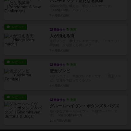
パンデミック：新たなる試練
感染症危機に備える 単独プレイヤーです。
「PANDEMIC パンデミッ...
7ヶ月前
の投稿
レビュー
画像付き
充実
人が消える街
推理ブック 単独プレイヤーです。「ミステリー
写真種 人が消える街」スク...
7ヶ月前
の投稿
レビュー
画像付き
充実
雪玉ゾンビ
パチンコげー 単独プレイヤーです。「雪玉ゾン
ビ」坂道をのぼってくるゾン...
8ヶ月前
の投稿
レビュー
画像付き
充実
グルームヘイヴン：ボタンズ＆バグズ
ちいさなグルームヘイヴン 単独プレイヤーで
す。「GLOOMHAVEN ...
10ヶ月前
の投稿