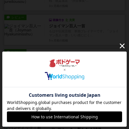
戦 呪霊逃走 -渋谷事変-...
3ヶ月前
の投稿
レビュー
画像付き
充実
ジョイマン百人一首
もはや伝統芸能 単独プレイヤーです。「ジョイ
マン百人一首」いい感じにく...
5ヶ月前
の投稿
レビュー
画像付き
充実
パンデミック：迫りくる危機
パンデミック拡張 単独プレイヤーです。
「PANDEMIC 迫りくる危機...
6ヶ月前
の投稿
レビュー
画像付き
充実
マドリーノ
間取りは選べない 単独プレイヤーです。
「MADRINO 人類が初めて出...
7ヶ月前
の投稿
レビュー
画像付き
充実