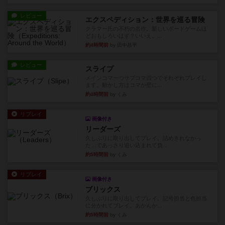
レビュー
エクスペディション：世界を巡る冒険
クラマー氏の不朽の名作。新しいボードゲームほ
どおもしろいはず？いいえ。...
約4時間前
by 田中昌平
レビュー
スライプ
メインコマ一つサブコマ四つでそれぞれプレイし
ます。動かし方はコマか壁に...
約4時間前
by くみ
リプレイ
画像付き
リーダーズ
久しぶりに取り出してプレイ。詰めきれなかっ
た…であっさり追い込まれて負...
約5時間前
by くみ
リプレイ
画像付き
ブリックス
久しぶりに取り出してプレイ。記号担当と色担当
に分かれてプレイ。あかんか...
約5時間前
by くみ