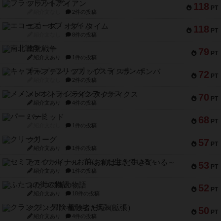
フラットアイアン
118
PT
紹介文なし
2件の投稿
エコーズ・オブ・タイム
118
PT
紹介文なし
8件の投稿
南北戦争
79
PT
紹介文あり
1件の投稿
キャプテン・フリップ：イスラ・ボンバ
72
PT
紹介文なし
2件の投稿
メメントオンラインタクティクス
70
PT
紹介文あり
4件の投稿
パーミッド
68
PT
紹介文なし
1件の投稿
クリーグ
57
PT
紹介文あり
1件の投稿
セミファイナル ～お前はまだ生きている～
53
PT
紹介文あり
1件の投稿
ふたつの街の物語
52
PT
紹介文あり
18件の投稿
クランク! ：冒険者たち（拡張）
50
PT
紹介文あり
4件の投稿