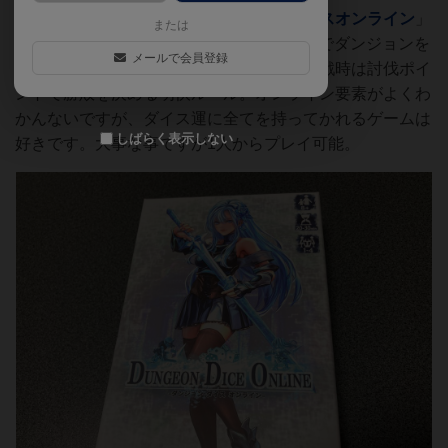
単独プレイヤーです。「
ダンジョンダイスオンライン
」
または
DUNGEON DICE ONLINE
、ダイスロールでダンジョンを
メールで会員登録
冒険、様々なモンスターやボスを倒し、対戦時は討伐ポイ
ントで勝敗を決める明快ルール。オンライン要素がよくわ
かんないですが、ダイス運に全てを持ってかれるゲームは
しばらく表示しない
好きです。大事な事ですが1人からプレイ可能。