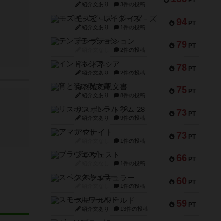
PT
紹介文あり
3件の投稿
モズビ－ズ・レイダ－ズ
94
PT
紹介文あり
1件の投稿
テンプテーション
79
PT
紹介文なし
2件の投稿
インドネシア
78
PT
紹介文あり
2件の投稿
宵と暁の呪文書
75
PT
紹介文あり
8件の投稿
リスボン・トラム 28
73
PT
紹介文あり
9件の投稿
アマナイト
73
PT
紹介文なし
1件の投稿
ブラヴェスト
66
PT
紹介文なし
1件の投稿
スペクタキュラー
60
PT
紹介文なし
1件の投稿
スモールワールド
59
PT
紹介文あり
13件の投稿