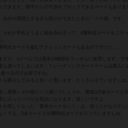
もできます。相手からの干渉をブロックできるカードもありま
、自分の理想とする立ち回りができたときの「ドヤ感」です。
、それが手札とうまく組み合わさって、6勝利点カードをごそ
ん。
勝利点カードを盗むアクションカードもあるのですけど…。
ますが、1ゲームでは基本10種類をランダムに使用します。で
度も遊べてしまいます。トレーディングカードゲームは購入に
も遊べるのでお得ですね。
トも購入してみると良いと思います。たくさん出ていますしね
祭→異郷→その他という感じでしょうか。繁栄は5金カードと1
手に入ってバブルな気分になります。楽しいですよ。
トが美しくなった「基本カードセット」は、使うとかなりテン
なくても、5金カードと10勝利点カードが入っていますしね。