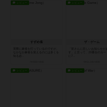
レビュー
レビュー
すずめ雀
ザ・ゲーム
実際に麻雀を打っているのですが、
「皆さんに悲しいお知らせが
なかなか麻雀を覚えるのには多くを
す」と言って、20番台のカー
知る必...
に7...
7年弱前
の投稿
9年以上前
の投稿
レビュー
レビュー