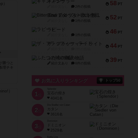
ギャンブラー
58
PT
紹介文なし
2件の投稿
Bitter End ブタペスト救出作戦
52
PT
紹介文なし
1件の投稿
ラピード
46
PT
紹介文なし
1件の投稿
ザ・フラッフィー・ライト
44
PT
紹介文なし
0件の投稿
プ
ふたつの城の物語
39
PT
が勝つと
紹介文あり
6件の投稿
条理チキ
お気に入りランキング
トップ50
Splendor
1
宝石の煌き
位
4041名
Die Siedler von Catan
2
カタン
位
3616名
Dominion
3
ドミニオン
位
2529名
Battle Line