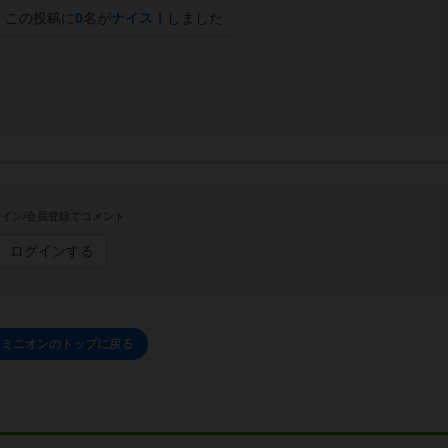
この投稿に
0
名が
ナイス！
しました
イン/会員登録でコメント
ログインする
ドミニオンのトップに戻る