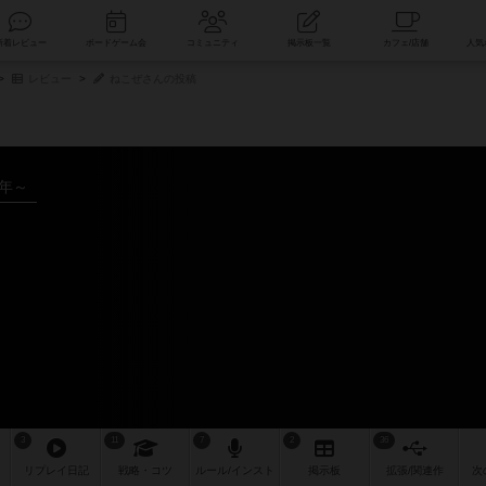
索
新着レビュー
ボードゲーム会
コミュニティ
掲示板一覧
レビュー
ねこぜさんの投稿
8年～
3
11
7
2
36
リプレイ
日記
戦略
・コツ
ルール
/インスト
掲示板
拡張/関連
作
次