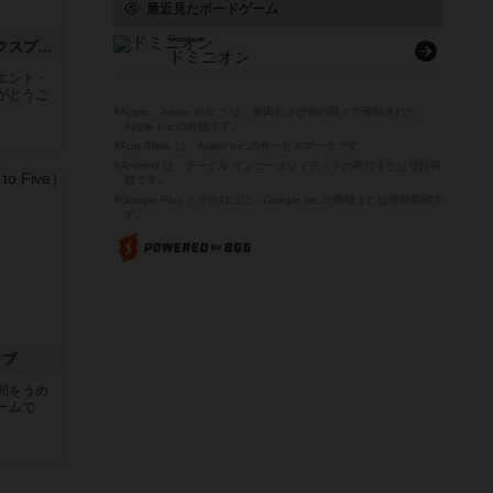
最近見たボードゲーム
Dominion
トランスオリエント・エクスプレス
ドミニオン
エント・
がとうご
※Apple、Apple のロゴ は、米国および他の国々で登録された
Apple Inc.の商標です。
※App Store は、Apple Inc.のサービスマークです。
※Android は、グーグル インコーポレイテッドの商標または登録商
標です。
※Google Play とそのロゴは、Google Inc.の商標または登録商標で
す。
イブ
間をうめ
ームで