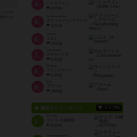
4
バトルライン
ノ
位
2378名
いくバラ
崩れたら
Terraforming Mars
5
テラフォーミングマーズ
位
2371名
6 nimmt!
6
ニムト
位
2202名
Carcassonne
7
カルカソンヌ
位
2191名
Wingspan
8
ウイングスパン
位
2150名
Azul
9
アズール
位
1903名
興味ありランキング
トップ50
SCYTHE
1
サイズ -大鎌戦役-
位
2415名
Terraforming Mars