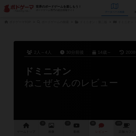
世界のボードゲームを楽しもう！
ボードゲーム専門の総合情報サイト
データベース
検
ボドゲーマTOP
ボードゲームの検索
ドミニオン：第二版
ドミニオン
2人～4人
30分前後
14歳～
200
ドミニオン
ねこぜさんのレビュー
11
15
86
209
ゲーム
トップ
画像
動画
レビュー
店舗/
カフェ