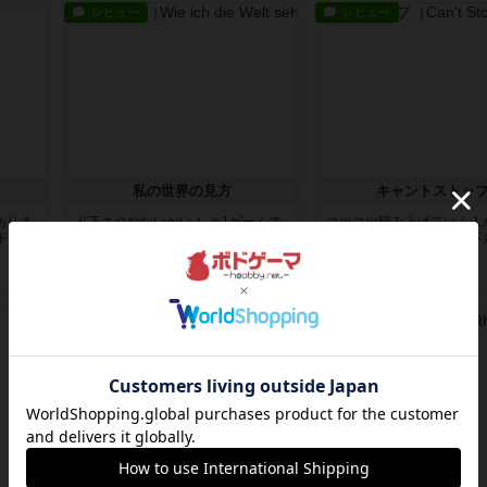
レビュー
レビュー
私の世界の見方
キャントストッ
ありま
ド下ネタやないかい！ と1ゲームで
コツコツ積み上げていく人
ドの上
3回くらい言いました。どうも僕で
は限らないぜウェーイな不
す。...
ンレー...
9年以上前
の投稿
9年以上前
の投稿
レビュー
レビュー