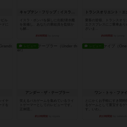
キャプテン・フリップ：イスラ・ボンバ
ンビル
イスラ・ボンバを探しに出航!潜水艦
乗客の皆様、トランスオリ
ードに
を装備し、あなたの乗組員を監獄か
エクスプレスにご乗車あり
ら解...
ざいま...
約6時間前
by jurong
約6時間前
by jurong
レビュー
レビュー
アンダー・ザ・テーブラー
ワン・トゥ・ファ
レイヤ
笑えるバカゲームを集めているライ
とにかくお手軽にすき間時
ードを
トゲーマーとしてのレビューです。
るゲームとして重宝するゲ
正体隠...
す。いわ...
約12時間前
by toyota
約13時間前
by nabekoh