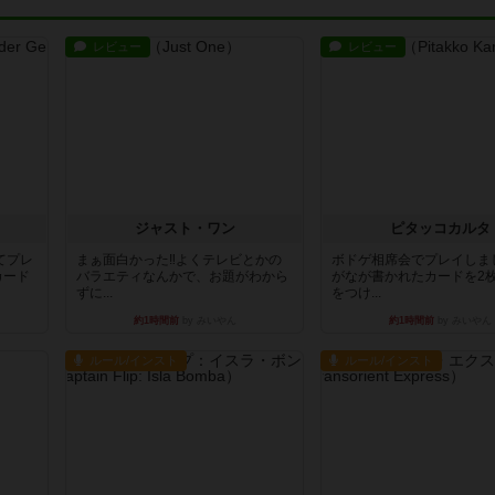
レビュー
レビュー
ジャスト・ワン
ピタッコカルタ
てプレ
まぁ面白かった‼️よくテレビとかの
ボドゲ相席会でプレイしま
カード
バラエティなんかで、お題がわから
がなが書かれたカードを2
ずに...
をつけ...
約1時間前
by みいやん
約1時間前
by みいやん
ルール/インスト
ルール/インスト