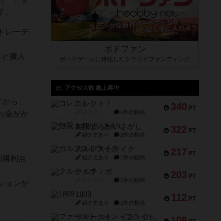
す。
トレーデ
ボドファン
っと購入
ボードゲームに特化したクラウドファンディング
アクセス数 急上昇中
すから、
コレクト！
340
PT
紹介文なし
1件の投稿
お金がか
無限まちがいさがし
322
PT
紹介文あり
2件の投稿
。
ガルフストライク
217
PT
0勝利点
紹介文あり
1件の投稿
クルティボ
203
PT
紹介文なし
1件の投稿
ションが
1809
112
PT
紹介文あり
1件の投稿
ファースト・イン・フライト
108