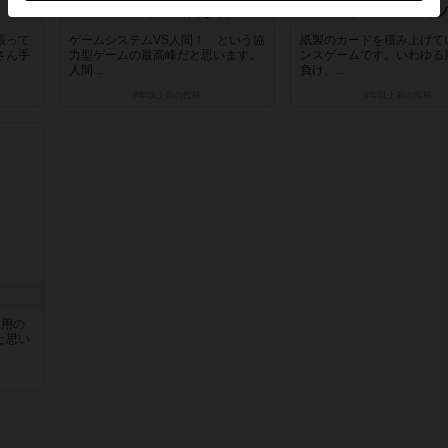
パンデミック：新たなる試練
キャプテン・リ
張って
ゲームシステムVS人間！ という協
紙製のカードを積み上げて
さん手
力型ゲームの最高峰だと思います。
ンスゲームです。いわゆる
人間...
負け、...
9年以上前
の投稿
9年以上前
の投稿
人用の
と思い