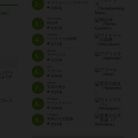
2
テラフォーミングマーズ
位
2394名
Stone Garden
3
枯山水
位
2281名
Viticulture
4
ワイナリーの四季
位
2272名
Agricola
5
アグリコラ
位
2120名
Azul
6
アズール
したひら
位
2034名
枚まで手
Splendor
7
宝石の煌き
位
2028名
Wingspan
8
ウイングスパン
位
2006名
7 Wonders
9
世界の七不思議
位
1919名