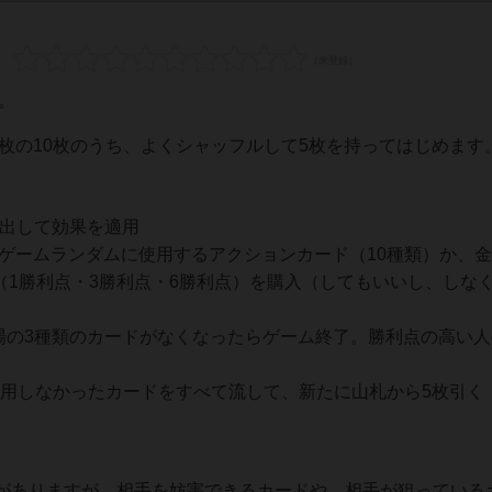
。
3枚の10枚のうち、よくシャッフルして5枚を持ってはじめます
場に出して効果を適用
、毎ゲームランダムに使用するアクションカード（10種類）か、
（1勝利点・3勝利点・6勝利点）を購入（してもいいし、しな
場の3種類のカードがなくなったらゲーム終了。勝利点の高い人
札の使用しなかったカードをすべて流して、新たに山札から5枚引く
がありますが、相手を妨害できるカードや、相手が狙っている