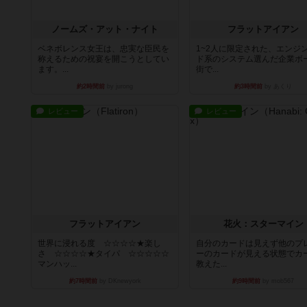
ノームズ・アット・ナイト
フラットアイアン
ベネボレンス女王は、忠実な臣民を
1~2人に限定された、エンジ
称えるための祝宴を開こうとしてい
ド系のシステム選んだ企業ボ
ます。...
街で...
約2時間前
by jurong
約3時間前
by あくり
レビュー
レビュー
フラットアイアン
花火：スターマイン
世界に浸れる度 ☆☆☆☆★楽し
自分のカードは見えず他のプ
さ ☆☆☆☆★タイパ ☆☆☆☆☆
ーのカードが見える状態でカ
マンハッ...
教えた...
約7時間前
by DKnewyork
約9時間前
by mob567