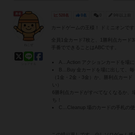
勇者
528名
0名
0
9年以上前
カードゲームの王様！ ドミニオンです
全員1金カード7枚と、1勝利点カード
ねこぜ
手番でできることはABCです。
A…Action アクションカードを
シェアする
B…Buy 金カードを場に出して
（1金・2金・3金）か、勝利点カード
い）
6勝利点カードがすべてなくなるか、
ち！
C…Cleanup 場のカードの手
この繰り返しです。少しソロゲーム感