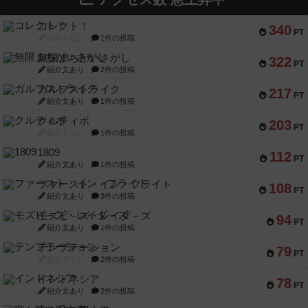
コレクト！
340
PT
紹介文なし
1件の投稿
無限まちがいさがし
322
PT
紹介文あり
2件の投稿
ガルフストライク
217
PT
紹介文あり
1件の投稿
クルティボ
203
PT
紹介文なし
1件の投稿
1809
112
PT
紹介文あり
1件の投稿
ファースト・イン・フライト
108
PT
紹介文あり
3件の投稿
モズビ－ズ・レイダ－ズ
94
PT
紹介文あり
1件の投稿
テンプテーション
79
PT
紹介文なし
2件の投稿
インドネシア
78
PT
紹介文あり
2件の投稿