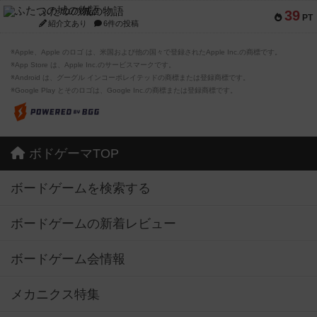
ふたつの城の物語
39
PT
紹介文あり
6件の投稿
※Apple、Apple のロゴ は、米国および他の国々で登録されたApple Inc.の商標です。
※App Store は、Apple Inc.のサービスマークです。
※Android は、グーグル インコーポレイテッドの商標または登録商標です。
※Google Play とそのロゴは、Google Inc.の商標または登録商標です。
ボドゲーマTOP
ボードゲームを検索する
ボードゲームの新着レビュー
ボードゲーム会情報
メカニクス特集