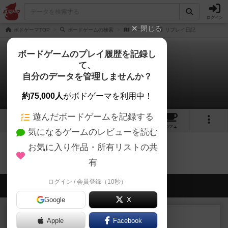
ログイン
閉じる
ボドゲーマTOP
ボードゲームの検索
ドーム
リプレイ日記
ボードゲームのプレイ履歴を記録し
て、
ドーム
自分のデータを管理しませんか？
0件のリプレイ日記
約75,000人
がボドゲーマを利用中！
遊んだボードゲームを記録する
1
1
トップ
画像
動画
レビュー
カフェ
気になるゲームのレビューを読む
お気に入り作品・所有リストの共
ドームのトップに戻る
有
ログイン / 会員登録（10秒）
会員の新しい投稿
Google
X
レビュー
充実
Apple
Facebook
南北戦争