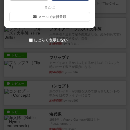
1983年にVictory Gamesが出版した『The Civil ...
または
約3時間前
by Chaco
メールで会員登録
レビュー
画像付き
ファイアー・ブルズ / 火牛陣
火牛を引き連れて敵を殲滅させる。縦か斜めで前2
列まで攻撃できるが、自分...
しばらく表示しない
約5時間前
by うらまこ
レビュー
フリップ７
カードをめくるかパスをするかを決めてパスした
時のカード数字が得点になる...
約5時間前
by mob567
レビュー
コンセプト
親のプレイヤーがお題を決めて限られたヒントの
中から他のプレイヤーに当て...
約6時間前
by mob567
レビュー
海兵隊
1988年にVictory Gamesが出版した
『Leathernec...
約6時間前
by Chaco