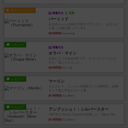
ルール/インスト
画像付き
充実
パーミッド
おばあちゃんは猫が大好きです!しかし、あまりに
も多くの猫を飼っているた...
約6時間前
by jurong
レビュー
画像付き
オラパ・マイン
お気に入りのplayte製です。オラパスペースから
やり、気に入りました...
約6時間前
by くみ
レビュー
マーリン
４人プレイ。インスト1時間プレイ2時間半。結構
ダイス運と手札のカード運...
約7時間前
by oliber
レビュー
アンブッシュ！：シルバースター
1987年にVictory Gamesが出版した『Silver Sta...
約7時間前
by Chaco