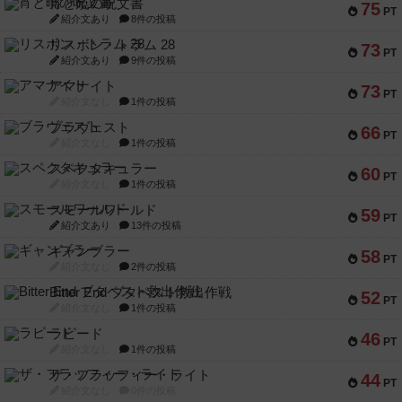
宵と暁の呪文書
75
PT
紹介文あり
8件の投稿
リスボン・トラム 28
73
PT
紹介文あり
9件の投稿
アマナイト
73
PT
紹介文なし
1件の投稿
ブラヴェスト
66
PT
紹介文なし
1件の投稿
スペクタキュラー
60
PT
紹介文なし
1件の投稿
スモールワールド
59
PT
紹介文あり
13件の投稿
ギャンブラー
58
PT
紹介文なし
2件の投稿
Bitter End ブタペスト救出作戦
52
PT
紹介文なし
1件の投稿
ラピード
46
PT
紹介文なし
1件の投稿
ザ・フラッフィー・ライト
44
PT
紹介文なし
0件の投稿