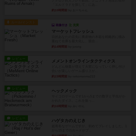
アナログ対人プレイ数回。クニツィア先生の名作
「エルドラドを探して」にあ...
約10時間前
by おーちゃん
ルール/インスト
画像付き
充実
マーケットフレッシュ
目的あなたの店先に農産物の木箱を戦略的に積み
重ねて在庫を最大化し、競合...
約14時間前
by jurong
レビュー
メメントオンラインタクティクス
どんどん物量が増えて大変になっていく押し付け
合いが楽しいゲーム盛り上が...
約15時間前
by nekomanma222
レビュー
ヘックメック
サイコロゲームです1から5までの数字と芋虫がか
かれたダイス。これを振っ...
約16時間前
by みいやん
レビュー
ハゲタカのえじき
超有名なゲームですが、初めてプレイしました。1
から15までのカードがプ...
約16時間前
by みいやん