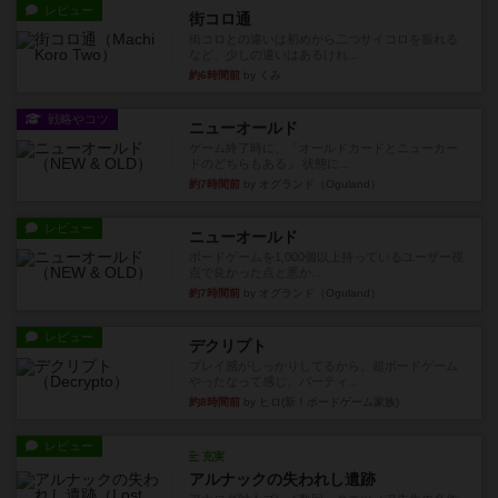
レビュー
街コロ通
街コロとの違いは初めから二つサイコロを振れる
など、少しの違いはあるけれ...
約6時間前
by くみ
戦略やコツ
ニューオールド
ゲーム終了時に、「オールドカードとニューカー
ドのどちらもある」 状態に...
約7時間前
by オグランド（Oguland）
レビュー
ニューオールド
ボードゲームを1,000個以上持っているユーザー視
点で良かった点と悪か...
約7時間前
by オグランド（Oguland）
レビュー
デクリプト
プレイ感がしっかりしてるから、超ボードゲーム
やったなって感じ。パーティ...
約8時間前
by ヒロ(新！ボードゲーム家族)
レビュー
充実
アルナックの失われし遺跡