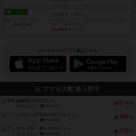
レビュー
ジャスト・ワン
まぁ面白かった‼️よくテレビとかのバラエティなん
かで、お題がわからずに...
約16時間前
by みいやん
ボドゲーマのアプリ版はこちら
アクセス数 急上昇中
無限まちがいさがし
574
PT
紹介文あり
2件の投稿
リワイルド：サウスアメリカ
389
PT
紹介文なし
2件の投稿
アンダー・ザ・テーブラー
378
PT
紹介文あり
1件の投稿