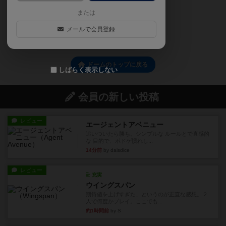
または
メールで会員登録
0
ドームのトップに戻る
しばらく表示しない
会員の新しい投稿
レビュー
エージェントアベニュー
追いついたら勝ち。シンプルな ルールとで直感的
な 目的で、ボドゲ慣れし...
14分前
by daisdice
レビュー
充実
ウイングスパン
期待値を上げすぎた、というのが正直な感想。２
人で何度かプレイ。ここでも...
約1時間前
by S