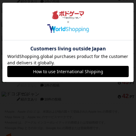
紹介文あり
1件の投稿
キャプテン・フリップ：イスラ・ボンバ
51
PT
紹介文なし
2件の投稿
ガルフストライク
46
PT
紹介文あり
1件の投稿
エコーズ・オブ・タイム
45
PT
紹介文なし
8件の投稿
スカルキング
45
PT
紹介文あり
12件の投稿
海兵隊
45
PT
紹介文あり
1件の投稿
Bitter End ブタペスト救出作戦
45
PT
紹介文なし
1件の投稿
ドコジャン
42
PT
紹介文あり
10件の投稿
※Apple、Apple のロゴ は、米国および他の国々で登録されたApple Inc.の商標です。
※App Store は、Apple Inc.のサービスマークです。
※Android は、グーグル インコーポレイテッドの商標または登録商標です。
※Google Play とそのロゴは、Google Inc.の商標または登録商標です。