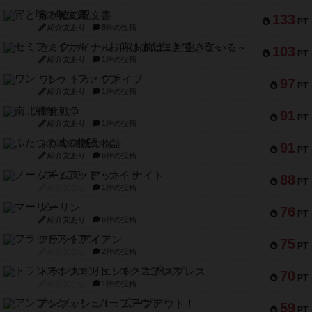
宵と暁の呪文書
133
PT
紹介文あり
8件の投稿
セミファイナル ～お前はまだ生きている～
103
PT
紹介文あり
1件の投稿
ワン・トゥ・ファイブ
97
PT
紹介文あり
1件の投稿
南北戦争
91
PT
紹介文あり
1件の投稿
ふたつの城の物語
91
PT
紹介文あり
6件の投稿
ノームズ・アット・ナイト
88
PT
紹介文なし
1件の投稿
マーリン
76
PT
紹介文あり
6件の投稿
フラットアイアン
75
PT
紹介文なし
2件の投稿
トランスオリエント・エクスプレス
70
PT
紹介文なし
1件の投稿
アンブッシュ！：ムーブアウト！
59
PT