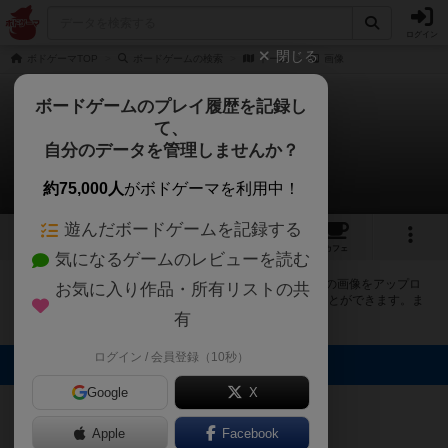
ログイン
閉じる
ボドゲーマTOP
ボードゲームの検索
ドーム
画像
ボードゲームのプレイ履歴を記録し
て、
ドーム
自分のデータを管理しませんか？
1件の画像
約75,000人
がボドゲーマを利用中！
遊んだボードゲームを記録する
1
1
トップ
画像
動画
レビュー
カフェ
気になるゲームのレビューを読む
ボドゲーマにログインすると、
「ドーム（the DOME）」
の画像をアップロ
お気に入り作品・所有リストの共
ード出来たり、他のユーザーの投稿画像に評価を付けることができます。ま
た、トップ6の画像は様々なページで表示されます。
有
ログイン / 会員登録（10秒）
トップに表示される画像
Google
X
まつなが
Apple
Facebook