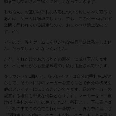
順までも指定されて徐々に難しくなっていきます。
もちろん、お互いの手札の内容についておしゃべり可能で
あれば、ゲームは簡単でしょう。でも、このゲームは宇宙
空間で行われている設定なので、おしゃべり禁止なので
す。(^^;
ですので、協力ゲームにありがちな奉行問題は発生しませ
ん。だってしゃべれないんだもん。
ただ、それだけであればただの運ゲーに成り下がります
が、不完全ながらも意思疎通の手段は用意されています。
各ラウンドで1回だけ、各プレイヤーは自分の手札を1枚さ
らして、その上に緑のマーカーを置くことで自分の状況を
他のプレイヤーに伝えることができます。緑のマーカーの
配置する場所も重要な情報となります。マーカーを上に置
けば「手札の中でこの色でこれが一番強い」、下に置けば
「手札の中でこの色でこれが一番弱い」、真ん中に置けば
「現時点でこの色はこのカードが唯一のカード」と表現で