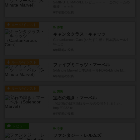
5-MINUTE MARVEL レビュー＝＝ このゲームの
概要 ＝＝自...
6年弱前
の投稿
ルール/インスト
充実
キャンタクラス・キャッツ
Cantankerous Cats (いたずら猫）日本語ルール4
年ほど...
6年弱前
の投稿
ルール/インスト
ファイブミニッツ・マーベル
5-Minute Marvel 日本語ルールPDF5-Minute M...
6年弱前
の投稿
ルール/インスト
充実
宝石の煌き：マーベル
↓私訳版の日本語版ルールの公開をしました。
http://9232.tx...
6年弱前
の投稿
レビュー
充実
ファンタジー・レルムズ