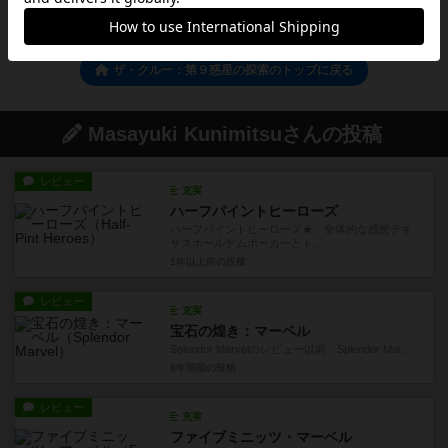
ザ・クルー：第９惑星の探索のトップに戻る
Masayuki Kunimitsuさんの投稿
レビュー
充実
ハーフパイントヒーローズ
ハーフパイントヒーローズ★ 全体的な感想テキ
サスホールデムポーカーとト...
1年以上前
の投稿
レビュー
充実
宝石の煌き：マーベル
Splendor Marvelのレビュー以前、Splendor Mar...
6年弱前
の投稿
レビュー
充実
ファイブミニッツ・マーベル