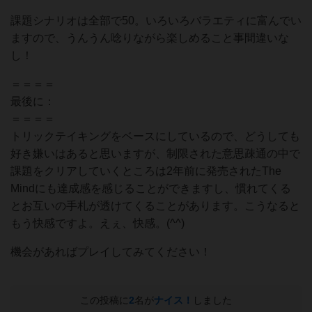
課題シナリオは全部で50。いろいろバラエティに富んでい
ますので、うんうん唸りながら楽しめること事間違いな
し！
＝＝＝＝
最後に：
＝＝＝＝
トリックテイキングをベースにしているので、どうしても
好き嫌いはあると思いますが、制限された意思疎通の中で
課題をクリアしていくところは2年前に発売されたThe
Mindにも達成感を感じることができますし、慣れてくる
とお互いの手札が透けてくることがあります。こうなると
もう快感ですよ。えぇ、快感。(^^)
機会があればプレイしてみてください！
この投稿に
2
名が
ナイス！
しました