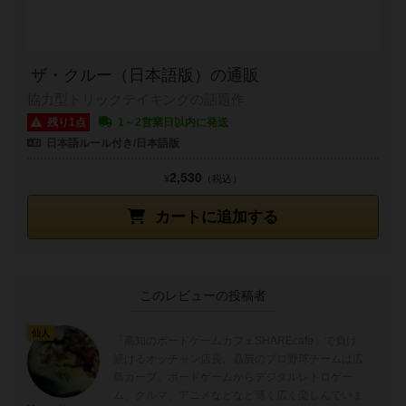
ザ・クルー（日本語版）の通販
協力型トリックテイキングの話題作
残り1点
1～2営業日以内に発送
日本語ルール付き/日本語版
2,530
¥
（税込）
カートに追加する
このレビューの投稿者
仙人
「高知のボードゲームカフェSHAREcafe」で負け
続けるオッチャン店長。贔屓のプロ野球チームは広
島カープ。ボードゲームからデジタルレトロゲー
ム、クルマ、アニメなどなど薄く広く楽しんでいま