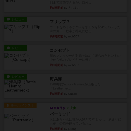
列まで攻撃できるが、自分...
約3時間前
by うらまこ
レビュー
フリップ７
カードをめくるかパスをするかを決めてパスした
時のカード数字が得点になる...
約3時間前
by mob567
レビュー
コンセプト
親のプレイヤーがお題を決めて限られたヒントの
中から他のプレイヤーに当て...
約3時間前
by mob567
レビュー
海兵隊
1988年にVictory Gamesが出版した
『Leathernec...
約3時間前
by Chaco
ルール/インスト
画像付き
充実
パーミッド
おばあちゃんは猫が大好きです!しかし、あまりに
も多くの猫を飼っているた...
約3時間前
by jurong