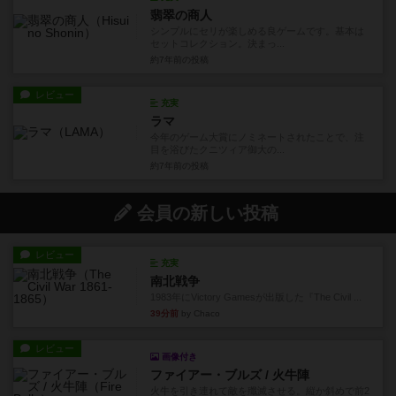
翡翠の商人
シンプルにセリが楽しめる良ゲームです。基本は
セットコレクション。決まっ...
約7年前
の投稿
レビュー
充実
ラマ
今年のゲーム大賞にノミネートされたことで、注
目を浴びたクニツィア御大の...
約7年前
の投稿
会員の新しい投稿
レビュー
充実
南北戦争
1983年にVictory Gamesが出版した『The Civil ...
39分前
by Chaco
レビュー
画像付き
ファイアー・ブルズ / 火牛陣
火牛を引き連れて敵を殲滅させる。縦か斜めで前2