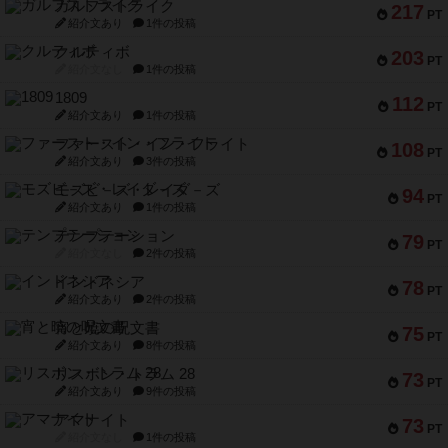
ガルフストライク
217
PT
紹介文あり
1件の投稿
クルティボ
203
PT
紹介文なし
1件の投稿
1809
112
PT
紹介文あり
1件の投稿
ファースト・イン・フライト
108
PT
紹介文あり
3件の投稿
モズビ－ズ・レイダ－ズ
94
PT
紹介文あり
1件の投稿
テンプテーション
79
PT
紹介文なし
2件の投稿
インドネシア
78
PT
紹介文あり
2件の投稿
宵と暁の呪文書
75
PT
紹介文あり
8件の投稿
リスボン・トラム 28
73
PT
紹介文あり
9件の投稿
アマナイト
73
PT
紹介文なし
1件の投稿