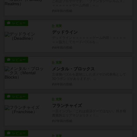
これはソロゲーです。「ファンタジーレルムズ」
＝＝＝＝＝＝ゲーム内容：＝...
約6年前
の投稿
レビュー
充実
デッドライン
デッドライン＝＝＝＝＝＝ゲーム内容：＝＝＝＝
＝＝協力してカードパズルを...
約6年前
の投稿
レビュー
充実
メンタル・ブロックス
立体物パズルを題材にしたボドゲの代表格として
3Dウボンゴがありますが、...
約6年前
の投稿
レビュー
充実
フランチャイズ
一言インプレ「これは経済ゲーではない。焼き畑
農業的エリアマジョリティ！...
約7年前
の投稿
レビュー
充実