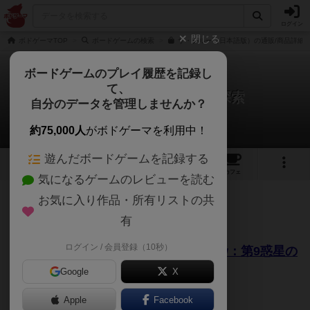
ログイン
閉じる
ボドゲーマTOP
ボードゲームの検索
ザ・クルー（日本語版）の通販/商品詳細
ボードゲームのプレイ履歴を記録し
て、
ザ・クルー：第９惑星の探索
自分のデータを管理しませんか？
Masayuki Kunimitsuさんのレビュー
約75,000人
がボドゲーマを利用中！
遊んだボードゲームを記録する
13
4
38
266
トップ
画像
動画
レビュー
カフェ
気になるゲームのレビューを読む
お気に入り作品・所有リストの共
371名
2名
0
約6年前
有
ログイン / 会員登録（10秒）
協力型トリックテイキング「The Crew：第9惑星の
探索」
Google
X
Apple
Facebook