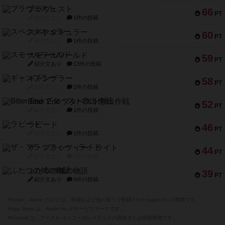
ブラヴェスト
66
PT
紹介文なし
1件の投稿
スペクタキュラー
60
PT
紹介文なし
1件の投稿
スモールワールド
59
PT
紹介文あり
13件の投稿
ギャンブラー
58
PT
紹介文なし
2件の投稿
Bitter End ブタペスト救出作戦
52
PT
紹介文なし
1件の投稿
ラピード
46
PT
紹介文なし
1件の投稿
ザ・フラッフィー・ライト
44
PT
紹介文なし
0件の投稿
ふたつの城の物語
39
PT
紹介文あり
6件の投稿
※Apple、Apple のロゴ は、米国および他の国々で登録されたApple Inc.の商標です。
※App Store は、Apple Inc.のサービスマークです。
※Android は、グーグル インコーポレイテッドの商標または登録商標です。