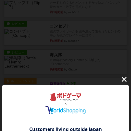
カードをめくるかパスをするかを決めてパスした
時のカード数字が得点になる...
約8時間前
by mob567
レビュー
コンセプト
親のプレイヤーがお題を決めて限られたヒントの
中から他のプレイヤーに当て...
約8時間前
by mob567
レビュー
海兵隊
1988年にVictory Gamesが出版した
『Leathernec...
約8時間前
by Chaco
ルール/インスト
画像付き
充実
パーミッド
おばあちゃんは猫が大好きです!しかし、あまりに
も多くの猫を飼っているた...
約8時間前
by jurong
レビュー
画像付き
オラパ・マイン
お気に入りのplayte製です。オラパスペースから