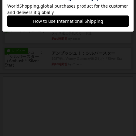
やり、気に入りました...
約9時間前
by くみ
レビュー
マーリン
４人プレイ。インスト1時間プレイ2時間半。結構
ダイス運と手札のカード運...
約10時間前
by oliber
レビュー
アンブッシュ！：シルバースター
1987年にVictory Gamesが出版した『Silver Sta...
約10時間前
by Chaco