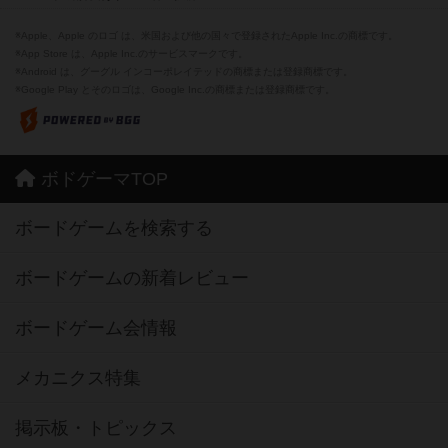
※Apple、Apple のロゴ は、米国および他の国々で登録されたApple Inc.の商標です。
※App Store は、Apple Inc.のサービスマークです。
※Android は、グーグル インコーポレイテッドの商標または登録商標です。
※Google Play とそのロゴは、Google Inc.の商標または登録商標です。
ボドゲーマTOP
ボードゲームを検索する
ボードゲームの新着レビュー
ボードゲーム会情報
メカニクス特集
掲示板・トピックス