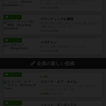
前作を持っていないので比較はできないのです
が、面白かったです！シンプル...
1年以上前
の投稿
レビュー
マウンティングお嬢様
限定的な状況で3すくみカードを出し合い読み合い
で勝ち切るゲームです。可...
1年以上前
の投稿
レビュー
メガチェン
あの子に似合うめがねをプレゼンしろ！
1年以上前
の投稿
会員の新しい投稿
レビュー
充実
エコーズ・オブ・タイム
カードゲームにファイナルファンタジーのアクテ
ィブタイムバトル（もしくは...
21分前
by ジェイとと
レビュー
シャット・ザ・ボックス