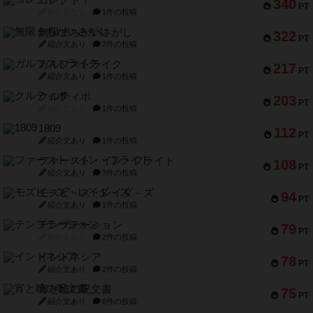
340
PT
紹介文なし
1件の投稿
無限まちがいさがし
322
PT
紹介文あり
2件の投稿
ガルフストライク
217
PT
紹介文あり
1件の投稿
クルティボ
203
PT
紹介文なし
1件の投稿
1809
112
PT
紹介文あり
1件の投稿
ファースト・イン・フライト
108
PT
紹介文あり
3件の投稿
モズビ－ズ・レイダ－ズ
94
PT
紹介文あり
1件の投稿
テンプテーション
79
PT
紹介文なし
2件の投稿
インドネシア
78
PT
紹介文あり
2件の投稿
宵と暁の呪文書
75
PT
紹介文あり
8件の投稿