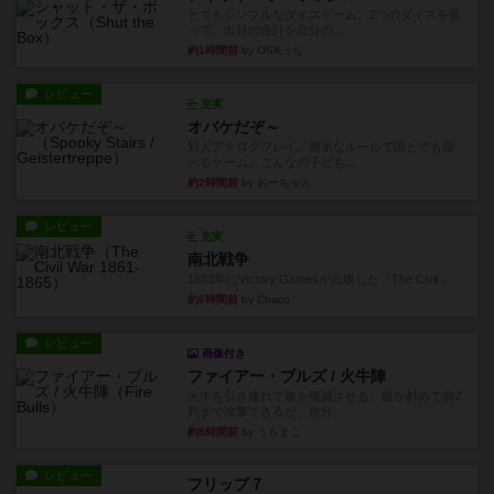
とてもシンプルなダイスゲーム。2つのダイスを振
って、出目の合計を自分の...
約1時間前
by OSAっち
レビュー
充実
オバケだぞ～
対人アナログプレイ。簡単なルールで誰とでも遊
べるゲーム。こんなの子ども...
約2時間前
by おーちゃん
レビュー
充実
南北戦争
1983年にVictory Gamesが出版した『The Civil ...
約6時間前
by Chaco
レビュー
画像付き
ファイアー・ブルズ / 火牛陣
火牛を引き連れて敵を殲滅させる。縦か斜めで前2
列まで攻撃できるが、自分...
約8時間前
by うらまこ
レビュー
フリップ７