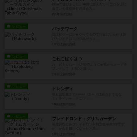
BGAで遊びました。手前に並んだサイコロを上に
出ている模様通りの進め方...
約1年前
の投稿
レビュー
パッチワーク
普段軽ゲーばかりやってるのでたまにしっかり遊
びたいときはこの作品がちょ...
1年以上前
の投稿
レビュー
こねこばくはつ
お、おもしれー！UNOのように手札からカードを
プレイして（UNOと違っ...
1年以上前
の投稿
レビュー
トレンディ
箱も説明書までkawaii（カードは言うまでもな
く）ライナー・クニツィ...
1年以上前
の投稿
レビュー
ブレイドロンド：グリムガーデン
毎度おなじみブレイドロンド独立拡張第3弾です
が、かなり難しくなったと感...
1年以上前
の投稿