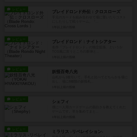
レビュー
ブレイドロンド外伝：クロスローズ
手元のカードを組み合わせて場に置いたりコスト
にしたりして戦うゲーム。『...
1年以上前
の投稿
レビュー
ブレイドロンド：ナイトシアター
名作『ブレイドロンド』の独立拡張、というか
TCG風に言うところの新弾と...
1年以上前
の投稿
レビュー
妖怪百奇八光
山札から1枚引いて、手札と比べてどちらかを場に
出し、場に8種類の妖怪札...
1年以上前
の投稿
レビュー
シェフィ
僕に一人用カードゲームの面白さを教えてくれた
ゲームです。羊を集めてまと...
1年以上前
の投稿
レビュー
ミラリス -リベレイション-