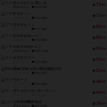
リスボン・トラム 28
73
PT
紹介文あり
9件の投稿
アマナイト
73
PT
紹介文なし
1件の投稿
ブラヴェスト
66
PT
紹介文なし
1件の投稿
スペクタキュラー
60
PT
紹介文なし
1件の投稿
スモールワールド
59
PT
紹介文あり
13件の投稿
ギャンブラー
58
PT
紹介文なし
2件の投稿
Bitter End ブタペスト救出作戦
52
PT
紹介文なし
1件の投稿
ラピード
46
PT
紹介文なし
1件の投稿
ザ・フラッフィー・ライト
44
PT
紹介文なし
0件の投稿
ふたつの城の物語
39
PT
紹介文あり
6件の投稿