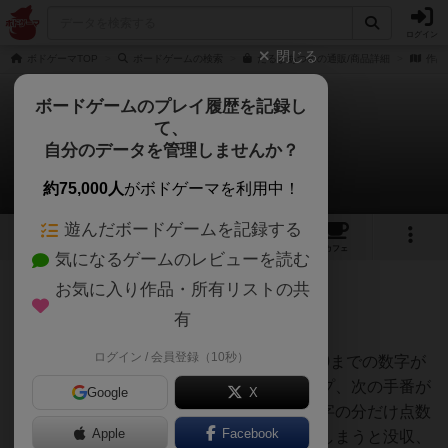
ログイン
閉じる
ボドゲーマTOP
ボードゲームの検索
だるまあつめの通販/商品詳細
作品
ボードゲームのプレイ履歴を記録し
て、
だるまあつめ
自分のデータを管理しませんか？
クローカさんのレビュー
約75,000人
がボドゲーマを利用中！
遊んだボードゲームを記録する
5
17
102
トップ
画像
動画
レビュー
カフェ
気になるゲームのレビューを読む
お気に入り作品・所有リストの共
249名
0名
0
1年以上前
有
ログイン / 会員登録（10秒）
めちゃくちゃ面白いです！山札から1から10までの数字が
書かれただるまのカードを引き手元にキープ、次の手番が
Google
X
回ってきたら手元のカードに書いてある数字の分だけ点数
Apple
Facebook
が入るという流れで、引いた数がダブってしまうと没収、