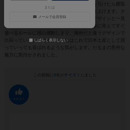
他プレイヤーがキープしてる数と同じ数字を引けたら横取
または
り、といった駆け引きの要素がゲームを盛り上げます。ク
メールで会員登録
ニツィアならではのシンプルかつ数学的なデザインと一見
してそれを感じさせない、そして比較的簡単に覚えてすぐ
遊べるルールに感心感動しきり。海外だと違うデザインで
出回っているようですが、これはこれで日本土産として買
しばらく表示しない
っていっても喜ばれるような気がします。だるまの意外な
魅力に気付かされました。
この投稿に
0
名が
ナイス！
しました
ナイス！