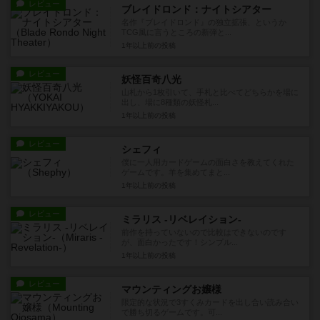
レビュー
ブレイドロンド：ナイトシアター
名作『ブレイドロンド』の独立拡張、というか
TCG風に言うところの新弾と...
1年以上前
の投稿
レビュー
妖怪百奇八光
山札から1枚引いて、手札と比べてどちらかを場に
出し、場に8種類の妖怪札...
1年以上前
の投稿
レビュー
シェフィ
僕に一人用カードゲームの面白さを教えてくれた
ゲームです。羊を集めてまと...
1年以上前
の投稿
レビュー
ミラリス -リベレイション-
前作を持っていないので比較はできないのです
が、面白かったです！シンプル...
1年以上前
の投稿
レビュー
マウンティングお嬢様
限定的な状況で3すくみカードを出し合い読み合い
で勝ち切るゲームです。可...