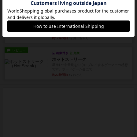
約15時間前
by ジェイとと
レビュー
充実
チケットトゥライド / チケットトゥライドアメリカ
デジタルソロプレイ。元祖チケライ？マップがた
くさん出てるからどれをプレ...
約17時間前
by おーちゃん
レビュー
画像付き
充実
ホットストリーク
星7軽〜中量級を中心にプレイするゲーマーの感想
です。ボードゲーム会にて...
約23時間前
by おとん