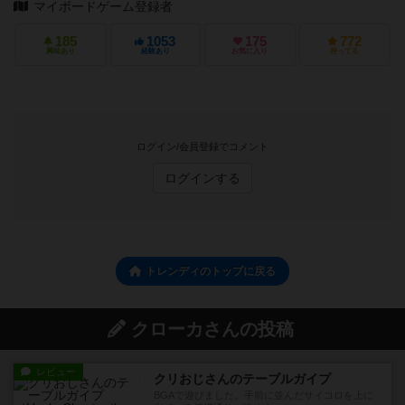
マイボードゲーム登録者
185
1053
175
772
興味あり
経験あり
お気に入り
持ってる
ログイン/会員登録でコメント
ログインする
トレンディのトップに戻る
クローカさんの投稿
レビュー
クリおじさんのテーブルガイプ
BGAで遊びました。手前に並んだサイコロを上に