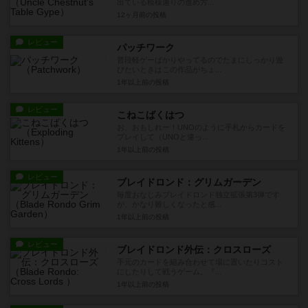
出ている模様通りの進め方...
12ヶ月前
の投稿
レビュー
パッチワーク
普段軽ゲーばかりやってるのでたまにしっかり遊
びたいときはこの作品がちょ...
1年以上前
の投稿
レビュー
こねこばくはつ
お、おもしれー！UNOのように手札からカードを
プレイして（UNOと違っ...
1年以上前
の投稿
レビュー
ブレイドロンド：グリムガーデン
毎度おなじみブレイドロンド独立拡張第3弾です
が、かなり難しくなったと感...
1年以上前
の投稿
レビュー
ブレイドロンド外伝：クロスローズ
手元のカードを組み合わせて場に置いたりコスト
にしたりして戦うゲーム。『...
1年以上前
の投稿