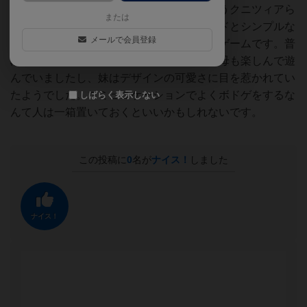
ンド！点数入りして他の場札は全没収というクニツィアら
または
しいシビアなシステムで、可愛らしいカードとシンプルな
メールで会員登録
ルールの中に深い駆け引きが存在するいいゲームです。普
段から難しいゲームはやれんと言っている母も楽しんで遊
んでいましたし、妹はデザインの可愛さに目を惹かれてい
たようでした。コミュニケーションでよくボドゲをするな
しばらく表示しない
んて人は一箱置いておくといいかもしれないです。
この投稿に
0
名が
ナイス！
しました
ナイス！