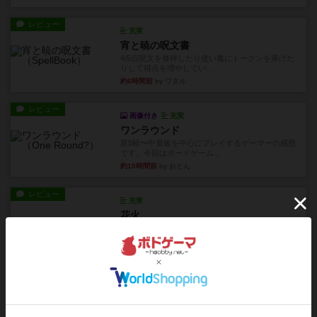
レビュー
充実
宵と暁の呪文書
4/5点呪文を修得したり使い魔にトークンを捧げた
りして得点を増やしてい...
約6時間前
by ワタル
レビュー
画像付き
充実
ワンラウンド
星5軽〜中量級を中心にプレイするゲーマーの感想
です。今回はボードゲーム...
約10時間前
by おとん
レビュー
充実
花火
ずっと前のドイツ年間ゲーム大賞ながら、シンプ
ルで簡単な小ゲームで今でも...
約13時間前
by tamio
レビュー
無限まちがいさがし
6つの場面カード（表、裏で違う絵）が何枚かあ
り、そのうち3つ選んで、同...