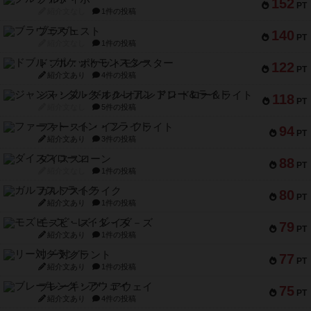
152
PT
紹介文なし
1件の投稿
ブラヴェスト
140
PT
紹介文なし
1件の投稿
ドブル：ポケットモンスター
122
PT
紹介文あり
4件の投稿
ジャンヌ・ダルク-オルレアン ドロー＆ライト
118
PT
紹介文なし
5件の投稿
ファースト・イン・フライト
94
PT
紹介文あり
3件の投稿
ダイススローン
88
PT
紹介文なし
1件の投稿
ガルフストライク
80
PT
紹介文あり
1件の投稿
モズビ－ズ・レイダ－ズ
79
PT
紹介文あり
1件の投稿
リー対グラント
77
PT
紹介文あり
1件の投稿
ブレーキング・アウェイ
75
PT
紹介文あり
4件の投稿