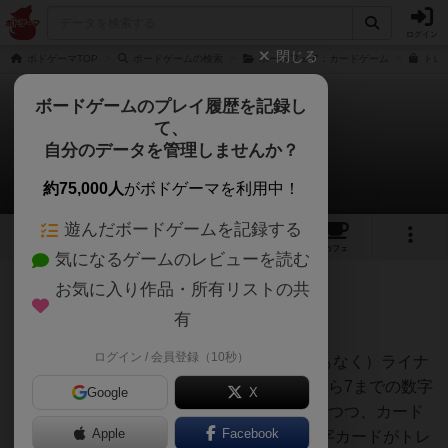
ログイン
閉じる
ボドゲーマTOP
ボードゲームの検索
ホースフェア：カードゲーム
トレ
ボードゲームのプレイ履歴を記録し
て、
トレンディ
自分のデータを管理しませんか？
クローカさんのレビュー
約75,000人
がボドゲーマを利用中！
遊んだボードゲームを記録する
15
3
15
104
トップ
画像
動画
レビュー
カフェ
気になるゲームのレビューを読む
お気に入り作品・所有リストの共
216名
0名
0
1年以上前
有
ログイン / 会員登録（10秒）
箱も説明書までkawaii（カードは言うまでもなく）ライナ
ー・クニツィア作の小箱でございます。3から7までの数字
Google
X
が書かれたカードを1枚ずつ場に出していきつつ、カード
Apple
Facebook
に書かれた数字の枚数が場に出たらその数字カードがトレ