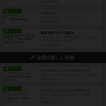
1年以上前
の投稿
レビュー
メガチェン
あの子に似合うめがねをプレゼンしろ！
1年以上前
の投稿
レビュー
新幕 桜降る代に決闘を
システム的にはデッキ構築と格闘ゲームを取り入
れたような読み合いで対戦す...
1年以上前
の投稿
会員の新しい投稿
レビュー
アンブッシュ！：パープルハート
1985年にVictory Gamesが出版した『Purple Hea...
1分前
by Chaco
レビュー
アンブッシュ！：ムーブアウト！
1984年にVictory Gamesが出版した『Move
Out！』...
26分前
by Chaco