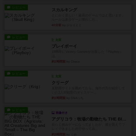
レビュー
スカルキング
とにかく楽しい！最高のゲームではと思います。
ルールは多少ゲーム慣れした...
40分前
by ジェイとと
レビュー
充実
プレイボーイ
1986年にVictory Gamesが出版した『Playboy』
は、...
約1時間前
by Chaco
レビュー
充実
クリーグ
某動画サイトを眺めてたら、海外の方が紹介して
いた2人対戦型のダイスゲー...
約1時間前
by OSAっち
レビュー
画像付き
アグリコラ：牧場の動物たち THE BIG BOX
長らく積みゲーになってましたが、腰を据えてプ
レイできましたのでやってみ...
約3時間前
by くみ