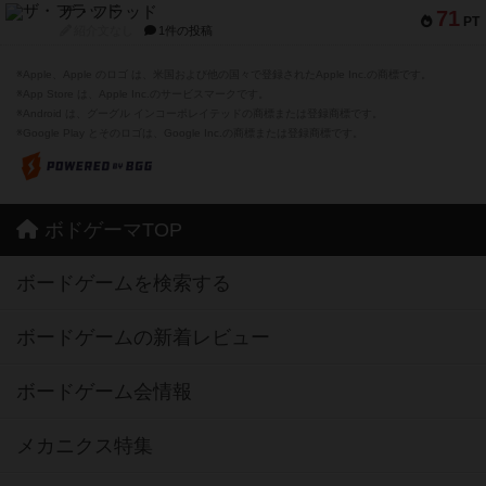
ザ・フラッド
71
PT
紹介文なし
1件の投稿
※Apple、Apple のロゴ は、米国および他の国々で登録されたApple Inc.の商標です。
※App Store は、Apple Inc.のサービスマークです。
※Android は、グーグル インコーポレイテッドの商標または登録商標です。
※Google Play とそのロゴは、Google Inc.の商標または登録商標です。
ボドゲーマTOP
ボードゲームを検索する
ボードゲームの新着レビュー
ボードゲーム会情報
メカニクス特集