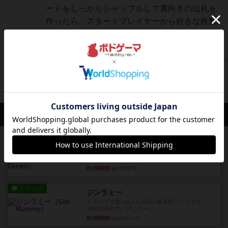
ードをしっかりシャッフルして裏向きの山札を
作ったら、スタートプレイヤーから好きな枚数
のカードを引いていくだけ...
続きを読む（3年以上前）
だるまあつめのトップに戻る
会員の新しい投稿
レビュー
ナンジャモンジャ・ミドリ
私は吃音を持っているのですが、友達と集まって
このゲームをした際、3ゲー...
約1時間前
by 155973
レビュー
ジンラミー
トランプで遊べる2人対戦の麻雀風ゲームです。
10枚の手札で、同じスーツ...
約3時間前
by OSAっち