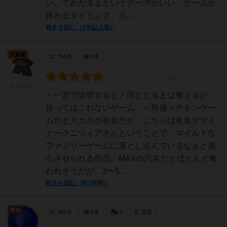
い、てかだるまというテーマがいい。ゲームが
終わるタイミング、点...
続きを読む（1年以上前）
大賢者
394名
0名
クニツャン
＜一言で説明すると＞同じだるまは奪えるが、
拾ってはこれないゲーム。＜所感＞チキンゲー
ムだとスカルが有名だが、こちらは有名デザイ
ナークニツィアさんということで、マイルドな
ファミリーゲームに落とし込んでいるなぁと感
心させられる作品。MAXの六名だとほとんど奪
われそうだが、3〜5...
続きを読む（約2年前）
勇者
485名
1名
0
充実