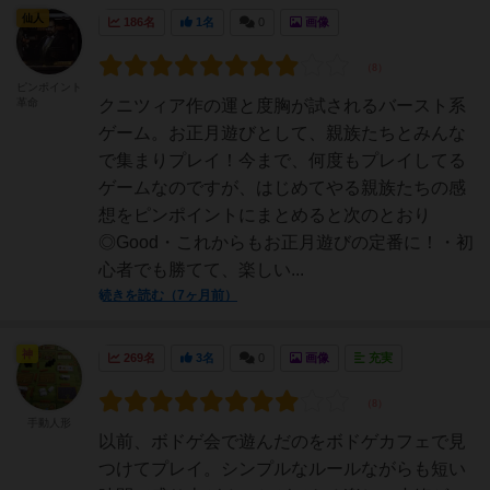
仙人
186名
1名
0
画像
ピンポイント
革命
クニツィア作の運と度胸が試されるバースト系
ゲーム。お正月遊びとして、親族たちとみんな
で集まりプレイ！今まで、何度もプレイしてる
ゲームなのですが、はじめてやる親族たちの感
想をピンポイントにまとめると次のとおり
◎Good・これからもお正月遊びの定番に！・初
心者でも勝てて、楽しい...
続きを読む（7ヶ月前）
神
269名
3名
0
画像
充実
手動人形
以前、ボドゲ会で遊んだのをボドゲカフェで見
つけてプレイ。シンプルなルールながらも短い