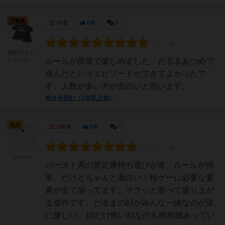
大賢者
87名
0名
0
金賢守(キム
ヒョンス)
ルールが簡単で楽しめました。だるまあつめで
遊んだというエピソードができてよかったで
す。人数が多い方が面白いと思います。
続きを読む（1年以上前）
仙人
186名
0名
0
はんぺん
バースト系の新定番持ち運びが楽、ルールが簡
単、だけどちゃんと面白い！軽ゲーに必要な要
素が全て揃ってます。サクッと遊べて盛り上が
る傑作です。だるまの顔がみんな一緒なのが逆
に愛しい、10だけ怖い顔なのも特別感あってい