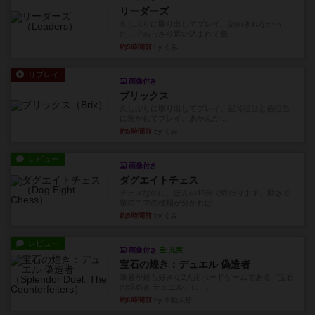
リーダーズ
久しぶりに取り出してプレイ。詰めきれなかっ
た…であっさり追い込まれて負...
約5時間前
by くみ
リプレイ
画像付き
ブリックス
久しぶりに取り出してプレイ。記号担当と色担当
に分かれてプレイ。あかんか...
約5時間前
by くみ
レビュー
画像付き
ダグエイトチェス
チェスなのに、ほんの10分で終わります。動きで
敵のコマの種類が分かれば...
約5時間前
by くみ
レビュー
画像付き
充実
宝石の煌き：デュエル 偽造者
筆者が最も好きな2人用ボードゲームである『宝石
の煌めき デュエル』に、...
約6時間前
by 手動人形