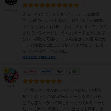
madameyun
先日、4名でプレイしました。ルールは簡単
で、山札からカードをめくり同じ数字が3個以
上にならなければOK。また、人が引いて、予約
されているカードも、引いたカードと同じ数字
なら、横取り可能で、その場合はその番号のカ
ードの枚数が3枚以上になっても大丈夫。自分
が引いた場合、合計が3...
続きを読む（3年以上前）
神
1090名
10名
0
充実
Sato39
《可愛いダルマがあっちこっちに転がり大興
奮！》お正月に縁起の良いゲームを遊んだら、
とても盛り上がって楽しかったのでレビューし
たい♪【ゲーム概要】ルールはとても簡単。カ