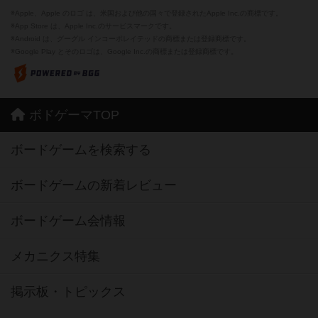
※Apple、Apple のロゴ は、米国および他の国々で登録されたApple Inc.の商標です。
※App Store は、Apple Inc.のサービスマークです。
※Android は、グーグル インコーポレイテッドの商標または登録商標です。
※Google Play とそのロゴは、Google Inc.の商標または登録商標です。
ボドゲーマTOP
ボードゲームを検索する
ボードゲームの新着レビュー
ボードゲーム会情報
メカニクス特集
掲示板・トピックス