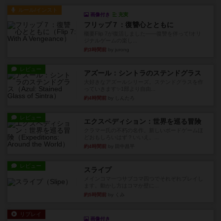
ルール/インスト
画像付き
充実
フリップ７：復讐心とともに
概要Flip 7が復活しました――復讐を伴って!オリ
ジナルゲームの楽し...
約3時間前
by jurong
レビュー
アズール：シントラのステンドグラス
大好きなアズールシリーズ。ステンドグラスを作
っていきます✨1部より自由...
約4時間前
by しんたろ
レビュー
エクスペディション：世界を巡る冒険
クラマー氏の不朽の名作。新しいボードゲームほ
どおもしろいはず？いいえ。...
約4時間前
by 田中昌平
レビュー
スライプ
メインコマ一つサブコマ四つでそれぞれプレイし
ます。動かし方はコマか壁に...
約5時間前
by くみ
リプレイ
画像付き