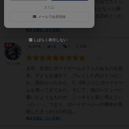
ションをする①めくっていき、数字別でストッ
または
クする▷ただし同じ種類が3枚以上となった瞬
間にすべてのカードを捨て札にする②めくった
メールで会員登録
ときに出た数字と同じ...
続きを読む（2ヶ月前）
しばらく表示しない
勇者
267名
1名
0
充実
カネコ川崎
去年、近所にボードゲームカフェがあるのを発
見。子どもを連れて、プレイした内の１つがこ
れ。面白かったから、7、8年ぶりにボードゲー
ムを買ってきてみた。そして、他のレビューに
書いたようなものが、こっそりと家に増えてい
った‥‥。つまり、ボードゲームへの興味が再
燃したきっかけの作品...
続きを読む（3ヶ月前）