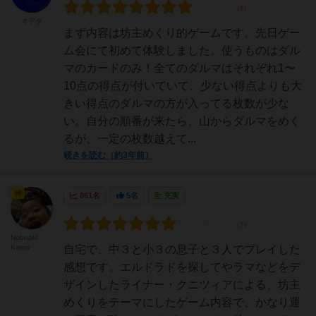
オデタ
まず内容は坊主めくり的ゲームです。先日ゲー
ム会にて初めて体験しました。使うものはダル
マのカードのみ！全てのダルマはそれぞれ1〜
10点の得点が付いていて、少ない得点よりも大
きい得点のダルマの方が入ってる枚数が少な
い。自分の順番が来たら、山からダルマをめく
るが、一定の枚数越えて...
続きを読む（約3年前）
神
861名
5名
充実
Nobuaki
Katou
自宅で、中３と小３の息子と３人でプレイした
感想です。エルドラドを探してやラマなどをデ
ザインしたライナー・クニツィアによる、坊主
めくりをテーマにしたゲーム内容で、かなり運