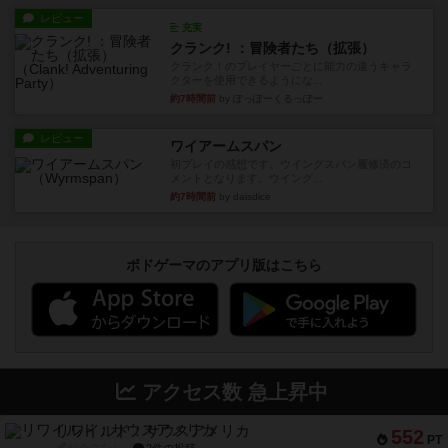
レビュー
充実
クランク! ：冒険者たち（拡張）
クランク！のプレイヤーごとに能力の違うキャラ
クターを使用できるようにな...
約7時間前
by ぽっぽーくるっぽー
レビュー
ワイアームスパン
初プレイの感想です。ウイングスパン履修済のコ
メントとなります。ウイング...
約7時間前
by daisdice
ボドゲーマのアプリ版はこちら
アクセス数 急上昇中
リワイルド：サウスアメリカ
552
PT