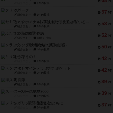
68
PT
紹介文なし
1件の投稿
クリーグ
57
PT
紹介文あり
1件の投稿
セミファイナル ～お前はまだ生きている～
53
PT
紹介文あり
1件の投稿
ふたつの街の物語
52
PT
紹介文あり
18件の投稿
クランク! ：冒険者たち（拡張）
50
PT
紹介文あり
4件の投稿
とうほうの！
42
PT
紹介文なし
1件の投稿
スターマイン・ラミー ポケット
42
PT
紹介文あり
2件の投稿
海兵隊
39
PT
紹介文あり
1件の投稿
スーパーストア3000
39
PT
紹介文なし
1件の投稿
フリップ７：復讐心とともに
37
PT
紹介文なし
2件の投稿