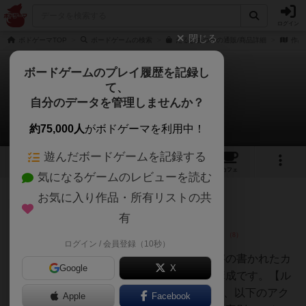
ログイン
閉じる
ボドゲーマTOP
ボードゲームの検索
だるまあつめの通販/商品詳細
作品
ボードゲームのプレイ履歴を記録し
て、
だるまあつめ
自分のデータを管理しませんか？
17件のレビュー
約75,000人
がボドゲーマを利用中！
遊んだボードゲームを記録する
5
17
102
トップ
画像
動画
レビュー
カフェ
気になるゲームのレビューを読む
お気に入り作品・所有リストの共
皇帝
180名
1名
0
充実
有
ログイン / 会員登録（10秒）
肩幅狭男
【コンポーネント】だるまに数字の書かれたカ
Google
X
ードと取扱説明書のシンプルな構成です。【ル
ール】1.山札からカードをめくり、以下のアク
Apple
Facebook