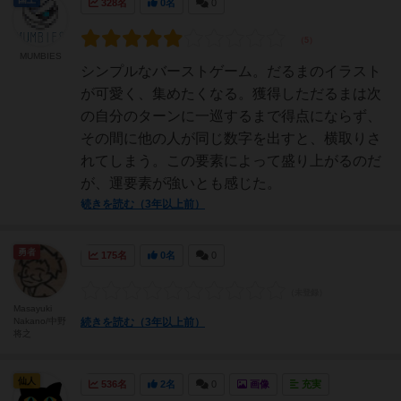
328名
0名
0
MUMBIES
シンプルなバーストゲーム。だるまのイラスト
が可愛く、集めたくなる。獲得しただるまは次
の自分のターンに一巡するまで得点にならず、
その間に他の人が同じ数字を出すと、横取りさ
れてしまう。この要素によって盛り上がるのだ
が、運要素が強いとも感じた。
続きを読む（3年以上前）
勇者
175名
0名
0
Masayuki
Nakano/中野
続きを読む（3年以上前）
将之
仙人
536名
2名
0
画像
充実