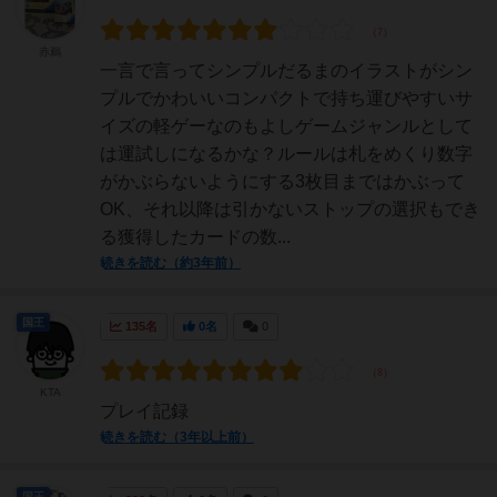
赤鵜
一言で言ってシンプルだるまのイラストがシン
プルでかわいいコンパクトで持ち運びやすいサ
イズの軽ゲーなのもよしゲームジャンルとして
は運試しになるかな？ルールは札をめくり数字
がかぶらないようにする3枚目まではかぶって
OK、それ以降は引かないストップの選択もでき
る獲得したカードの数...
続きを読む（約3年前）
国王
135名
0名
0
KTA
プレイ記録
続きを読む（3年以上前）
国王