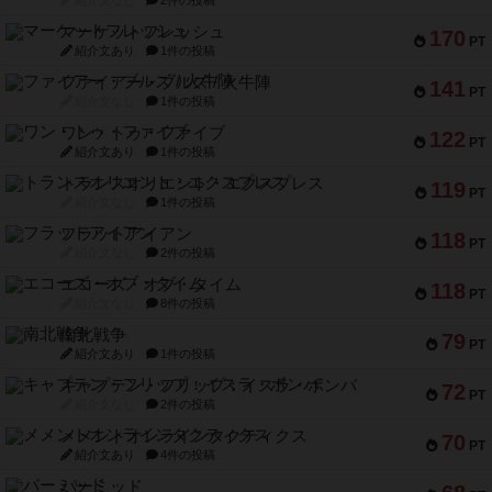
紹介文なし
2件の投稿
マーケットフレッシュ
170
PT
紹介文あり
1件の投稿
ファイアー・ブルズ / 火牛陣
141
PT
紹介文なし
1件の投稿
ワン・トゥ・ファイブ
122
PT
紹介文あり
1件の投稿
トランスオリエント・エクスプレス
119
PT
紹介文なし
1件の投稿
フラットアイアン
118
PT
紹介文なし
2件の投稿
エコーズ・オブ・タイム
118
PT
紹介文なし
8件の投稿
南北戦争
79
PT
紹介文あり
1件の投稿
キャプテン・フリップ：イスラ・ボンバ
72
PT
紹介文なし
2件の投稿
メメントオンラインタクティクス
70
PT
紹介文あり
4件の投稿
パーミッド