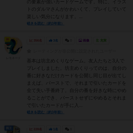
の要素が強いカードゲームです。特に、イラス
トのダルマさんがかわいくて、プレイしていて
楽しい気分になります。...
続きを読む（約3年前）
神
356名
3名
0
画像
充実
レーティングが非公開に設定されたユーザー
レモネード
基本は坊主めくりなゲーム。友人たちと3人で
プレイしました。坊主めくりってのは、自分の
番に好きなだけカードを公開し同じ目が出てし
まえば、バーストで、それまで引いたカードを
全て失い手番終了。自分の番を好きな時にやめ
ることができ、バーストせずにやめるとそれま
で引いたカードが手に入...
続きを読む（約3年前）
国王
228名
1名
0