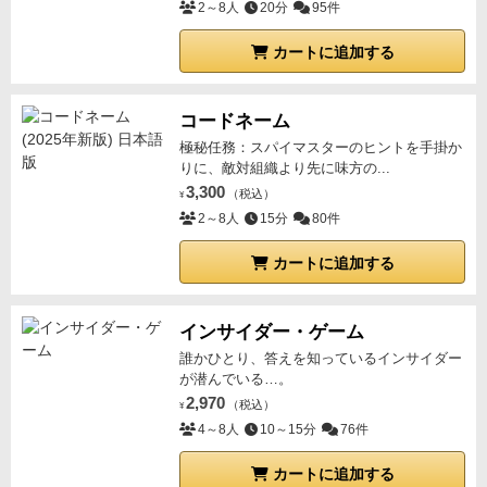
2～8人
20分
95件
山札から好きな枚数引くだけの簡単ルールながら、止
めどきを考えさせられる勝負感が面白い。
カートに追加する
「横取り」と「バースト」システムがよく効いており
毎回盛り上がる。
＜悪いところ＞
コードネーム
勝敗は運次第でどうしようもない。
極秘任務：スパイマスターのヒントを手掛か
＜説明書＆対象＞
説明書１枚。インスト：
5分
、プレ
りに、敵対組織より先に味方の...
イ時間：
10〜15分
（6人プレイ）
BGG Weight:
3,300
（税込）
¥
1.07
（
No Mercy
: 2023/1/9現在）
おすすめの対象とし
2～8人
15分
80件
ては、カード運による勝敗が受け入れられない方以外
カートに追加する
は誰でも楽しめそうだ。優しいアートワークのおかげ
で、どんな場面でも活躍できるだろう。
【感想】
これ
は期待以上に盛り上がり楽しかった！
友人夫婦と娘さ
インサイダー・ゲーム
ん、私と妻で「何かお正月らしいゲームを」というこ
誰かひとり、答えを知っているインサイダー
とで持ち出したのだが、可愛いダルマが縁起も良くお
が潜んでいる…。
2,970
正月の雰囲気にピッタリ。
（税込）
「うわぁー！カワイイ♪」
ダ
¥
4～8人
10～15分
76件
ルマのアートワークで女性陣の心を鷲掴みにして、ル
ールも山札のカードを好きな枚数引くだけと奥様方の
カートに追加する