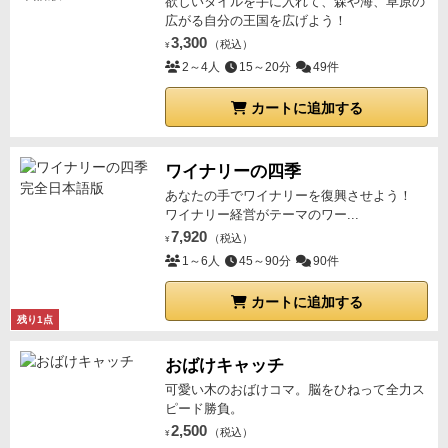
欲しいタイルを手に入れて、森や海、草原の
だが、最高に盛り上がるパーティゲーム！】
基本は坊
広がる自分の王国を広げよう！
主めくりゲームなので、結局のところ勝敗はカードの
3,300
（税込）
¥
運次第だ。
しかし多人数のパーティゲーム、とりわけ
2～4人
15～20分
49件
小学校低学年の子供やボードゲームに慣れていないプ
カートに追加する
レイヤーが混在したような場面において、誰でも十分
に勝てる可能性があり、みんながワイワイ盛り上がる
ことができることはとても大事だ。
またこのゲームの
ワイナリーの四季
秀逸なポイントは
自分の手番でも他人の手番でも、ず
あなたの手でワイナリーを復興させよう！
ワイナリー経営がテーマのワー...
っとハラハラドキドキして楽しめること
だろう。多人
7,920
（税込）
数になるとどうしてもダウンタイムが発生してしまい
¥
1～6人
45～90分
90件
がちだが、このゲームは
自分の手番では他人の得点を
横取りする
期待感
とバーストしてしまう
緊張感
、他人
カートに追加する
の手番でも横取りされる
不安感
があり、ずっとゲーム
残り1点
に集中していられる。
それでいて1ゲームは10〜15分
おばけキャッチ
程度で終わってしまうため、つい「もう1回！」が飛
可愛い木のおばけコマ。脳をひねって全力ス
び出してしまった。
＜良いところ＞
ピード勝負。
ほのぼのとした愛らしいダルマのアートワーク、テー
2,500
（税込）
¥
マが万人受けしそう。