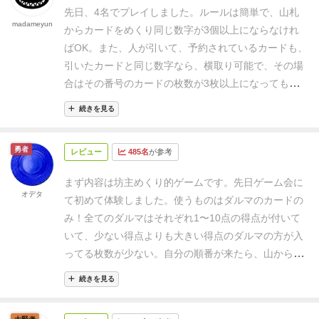
どね！【ボードゲーム】
３人でプレイした感想です
さがよく分からなかったのだが、そこはライナー・ク
先日、4名でプレイしました。
ルールは簡単で、山札
が、ルールは非常に簡単で、インストも一瞬で終わ
madameyun
ニツィアのデザインしたゲームだから安心して欲し
からカードをめくり同じ数字が3個以上にならなけれ
り、あとはいつカードを引くのを止めるかの判断が難
い。これは
最高に盛り上がる坊主めくりゲーム
だっ
ばOK。
また、人が引いて、予約されているカードも、
しいですね。
正直、運ゲーで、いくら上手くプレイ
た。
一番盛り上がるポイントは移動するダルマの束。
引いたカードと同じ数字なら、横取り可能で、その場
しても、相手に同じ数字のカードを出されれば、自分
最初は2〜3枚のカードが重なって並んでいるだけだ
合はその番号のカードの枚数が3枚以上になっても大
の予約カードは没収されてしまいます。
でも、そこ
が、同じ番号のダルマが引かれるたびにそのカードの
丈夫。
自分が引いた場合、合計が3枚以上になってし
が息子たちの射幸心をあおっているようで、繰り返し
続きを見る
束があっちへ行ったり、こっちへ行ったり移動する。
まったらバーストで、その時にめくった全てのカード
プレイしたいと言われております。
ただ、何度も繰
そして移動するたびにダルマの束は膨れ上がって大き
を失う。
ただ、引いたカードが自分のものになるの
り返しプレイすれば彼らも理解するようになると思い
勇者
くなり、そのうち莫大な点数となって自分の元にやっ
レビュー
485名
が参考
は、次の自分の番が回ってくるまでは、予約という
ますが、それまでは楽しくプレイしていきたいと思い
てくる。
こうなると俄然、
誰にも渡したくない！
w
自
形。
最初のうちは、とにかく人が引いて予約状態のカ
ます。
まず内容は坊主めくり的ゲームです。
先日ゲーム会に
分の手番が終わって他のプレイヤーがカードを引き始
ードの横取り合戦状態でしたが、
ヤッター！ 10き
オデタ
て初めて体験しました。
使うものはダルマのカードの
めるともうハラハラドキドキ。
「
頼む！同じダルマは
た〜！ あなたの持ってる10頂き〜〜
と、もらった直
み！全てのダルマはそれぞれ1〜10点の得点が付いて
出ないでくれ！
」
そう心の中で叫びつつ、他プレイヤ
後に 引いたカードが 10で バースト ということ
いて、少ない得点よりも大きい得点のダルマの方が入
ーの手番でも目が離せない。そして再び自分の番まで
もあり
何度か繰り返すうちに、かなり慎重にプレイす
ってる枚数が少ない。自分の順番が来たら、山からダ
回ってきて大量得点が出来た時には思わずガッツポー
るという感じになってきました。
でも、慎重にゲーム
ルマをめくるが、一定の枚数越えてダブって引いたら
ズで歓喜するし、また他プレイヤーが同じカードを引
を進めても やはり運要素もかなりあるので、カード
続きを見る
その周に集めていたダルマは捨てないとならない。
ど
いて手元の束を持っていってしまったら、とてもガッ
が2枚以上になったものが増えてくると、ドキドキ。
こまで勇気を出してめくり高得点を得るかがドキドキ
カリしてしまう。
たった１枚のカードでプレイヤーの
大きな数字のカードを横取りされ、くやしー！と思っ