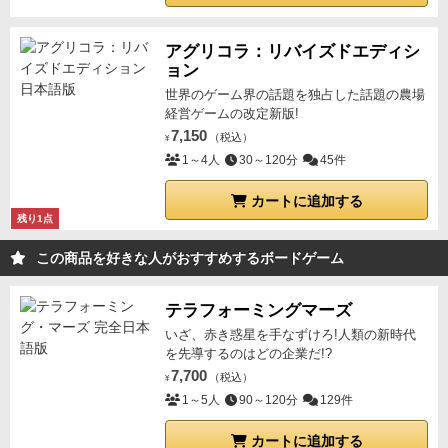
理解も良好。そしていざ始まってみると、ダルマカー
ドの束があっちこっちに移動するのでカードを引くた
アグリコラ：リバイズドエディシ
びに、
「うわー！出たー！」
「キャー！」
と、あちこ
ョン
ちで歓喜と悲鳴が湧き起こり、15分程度の時間なのだ
世界のゲーム界の話題を独占した話題の農場
が大盛り上がり♪
「予約カードが合計2枚まではバース
経営ゲームの改定新版!
トしない」という優しいルールのおかげで誰でも楽し
7,150
（税込）
¥
める坊主めくりゲームでありながら、クニツィアらし
1～4人
30～120分
45件
い洗練された
横取り
と
バーストルール
が場を盛り上げ
てくれる、とても楽しいパーティゲームだ。
カートに追加する
残り1点
この商品を好きな人がおすすめするボードゲーム
テラフォーミングマーズ
いざ、赤き惑星を手なずけろ!人類の新時代
を先導するのはどの企業だ!?
7,700
（税込）
¥
1～5人
90～120分
129件
カートに追加する