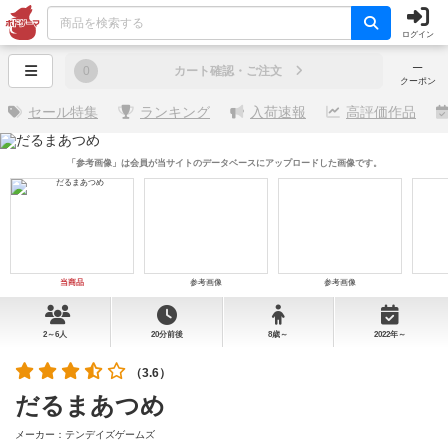
ログイン
─
0
カート確認・ご注文
クーポン
セール特集
ランキング
入荷速報
高評価作品
「参考画像」は会員が当サイトのデータベースにアップロードした画像です。
当商品
参考画像
参考画像
2～6人
20分前後
8歳～
2022年～
（3.6）
だるまあつめ
メーカー：テンデイズゲームズ