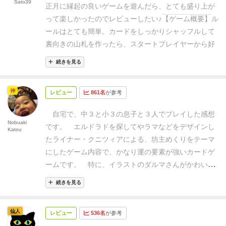
Sato39
正月に縁起の良いゲームを遊んだら、とても盛り上が
って楽しかったのでレビューしたい♪
【ゲーム概要】
ル
ールはとても簡単。カードをしっかりシャッフルして
裏向きの山札を作ったら、スタートプレイヤーから好
きな枚数のカードを引いていくだけ。
カードには1〜
続きを見る
10の数字が書かれた可愛いダルマが描かれており、引
いたカードは手元に予約カードとして数字毎に並べて
神
レビュー
861名
が参考
いく。この時、引いたカードと他プレイヤーが手元に
公開しているカードが同じなら、それらのカードを全
自宅で、中３と小３の息子と３人でプレイした感想
て貰って自分の予約カードとすることができる。
自分
Nobuaki
です。
エルドラドを探してやラマなどをデザインし
Katou
の手番が終了すると時計回りに他のプレイヤーが手番
たライナー・クニツィアによる、坊主めくりをテーマ
をプレイしていき、1周して自分の手番が回ってきた
にしたゲーム内容で、かなり運の要素が強いカードゲ
時、手元にカードが残っていれば全て得点となり除外
ームです。
特に、イラストのダルマさんがかわいく
する。
これを繰り返していき、山札が尽きたらゲーム
て、プレイしていて楽しい気分になります。
具体的
終了。最も得点の多いプレイヤーの勝利となる。
【ラ
続きを見る
なルールや内容は、下記ＵＲＬから動画をご確認くだ
イナー・クニツィアの坊主めくりゲーム！？】
これだ
さい。
マーマンAsobiチャンネル【だるまあつめ】バー
け聞くと「
このゲーム、本当に面白いの？
」と疑いた
仙人
レビュー
536名
が参考
ストに気をつけてめくろう！あとでどうせ奪われるけ
くなるルールだ。実際、ルールブックを読んでも面白