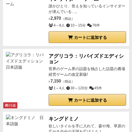
誰かひとり、答えを知っているインサイダー
が潜んでいる…。
2,970
（税込）
¥
4～8人
10～15分
76件
カートに追加する
アグリコラ：リバイズドエディシ
ョン
世界のゲーム界の話題を独占した話題の農場
経営ゲームの改定新版!
7,150
（税込）
¥
1～4人
30～120分
45件
カートに追加する
残り1点
キングドミノ
欲しいタイルを手に入れて、森や海、草原の
広がる自分の王国を広げよう！