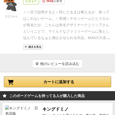
大賢者
レビュー
394名
が参考
であり楽しくもある。嬉しい引きに喜び！やっちまっ
高揚感をグラグラと揺さぶるシステム
が、たまらなく
た矢先に、横取りされたカードの数字が出てバース
たーの引きで後悔‼︎
また他のプレーヤーとも番号が一致
面白い！
【自分の手番でもハラハラするバースト要
ト！ となった時は、みんなで爆笑。
ものすごく楽し
＜一言で説明すると＞
同じだるまは奪えるが、拾って
したダルマは干渉して貰ったり奪われたり、せっかく
クニツャン
素！】
他人の手元にあるダルマのカードと同じカード
めて、リプレイ性が高い良いゲームです。
はこれないゲーム。
＜所感＞
チキンゲームだとスカル
集めた高得点のダルマの山を他のプレーヤーに持って
を引けばそれが貰える、ならどんどん引けば良いじゃ
が有名だが、
こちらは有名デザイナークニツィアさん
行かれる時の気持ちは、40代以上の人ならわかるかも
ないかと思ってしまうのだが、実は引いたカードが自
ということで、
マイルドなファミリーゲームに落とし
ですが、昔懐かしの番組、100万円クイズハンターの
分の手元のカードと同じだと
ドボン
して手元のカード
込んでいるなぁと感心させられる作品。
MAXの六名だ
ゴールデンハンマーを思い出しました。
とにかくシン
を全て失ってしまう！これは痛い！せっかく溜めたカ
とほとんど奪われそうだが、3〜5人位がいけるような
プルでルールも簡単！それでいて各ターン自分の選択
続きを見る
ードの束が一瞬にしてなくなる喪失感は筆舌に尽くし
気がします。
誰かに取らせないためや終盤の出番を回
により大きく得点が左右するのと、そこに行き着く間
難いものがある。
しかもこれは自分だけではなく、他
さない為、無理したりするジレンマがあります。
＜時
の運とのバランスがとても良いなと思いました。
プレ
プレイヤーも「
もしかしたら自分にもあの高得点のカ
間＞
ルーム説明 5分 プレイ時間 5人 15分
他のレビューを読み込む
イする人数でも巡りが大きく変わるので、その辺りも
ード群が回ってくるかもしれない…
」という期待を持
シンプルながら飽きずに長く遊べるゲームだと思いま
っているため、場から消えて無くなってしまうと全員
す。
とにかく軽ゲームであり、初心者向けで、いきな
が同じ気持ちでがっかりするのだ。
この喪失の一体感
カートに追加する
りワイワイ盛り上がれる。年齢や経験や運動神経など
は何とも変な感じで面白いw
ただし、このバースト要
も関係なく誰もが楽しめると思います。
素は手元の予約カードが2枚以下の時は発動しない。
このボードゲームを持ってる人が購入した商品
つまり手元のカードが合計2枚までは安全にドローで
きるため誰でも気軽に大量得点のチャンスがある。こ
キングドミノ
れは特に子供には嬉しい配慮だ。
【結局は運次第なの