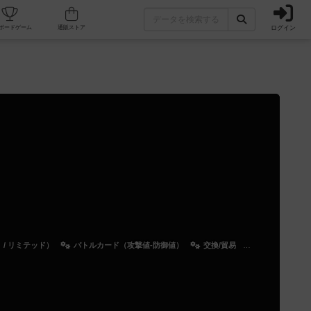
ログイン
カフェ/店舗
人気ボードゲーム
通販ストア
/ リミテッド）
バトルカード（攻撃値-防御値）
交換/貿易
チーム戦