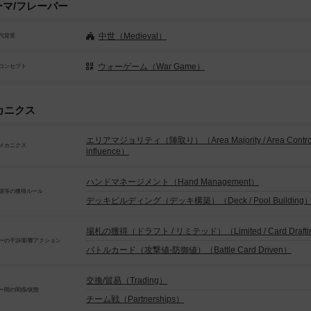
ーマ/フレーバー
中世（Medieval）
代背景
ウォーゲーム（War Game）
コンセプト
カニクス
エリアマジョリティ（陣取り）（Area Majority / Area Control 
メカニクス
influence）
ハンドマネージメント（Hand Management）
源等の獲得ルール
デッキビルディング（デッキ構築）（Deck / Pool Building
場札の獲得（ドラフト / リミテッド）（Limited / Card Drafti
ーの干渉/影響アクション
バトルカード（攻撃値-防御値）（Battle Card Driven）
交換/貿易（Trading）
ー間の関係/状態
チーム戦（Partnerships）