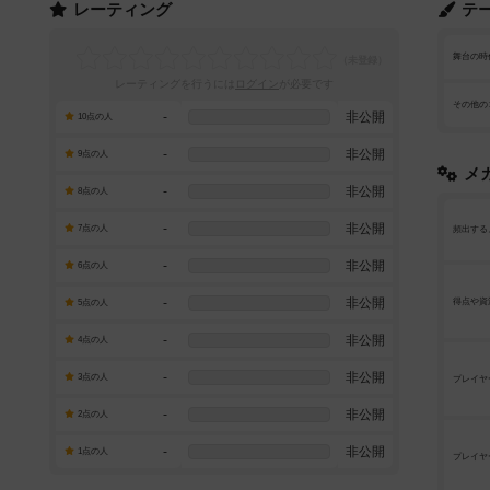
レーティング
テ
舞台の時
レーティングを行うには
ログイン
が必要です
その他の
-
非公開
10点の人
-
非公開
9点の人
メ
-
非公開
8点の人
-
非公開
7点の人
頻出する
-
非公開
6点の人
-
非公開
得点や資
5点の人
-
非公開
4点の人
-
非公開
3点の人
プレイヤ
-
非公開
2点の人
-
非公開
1点の人
プレイヤ