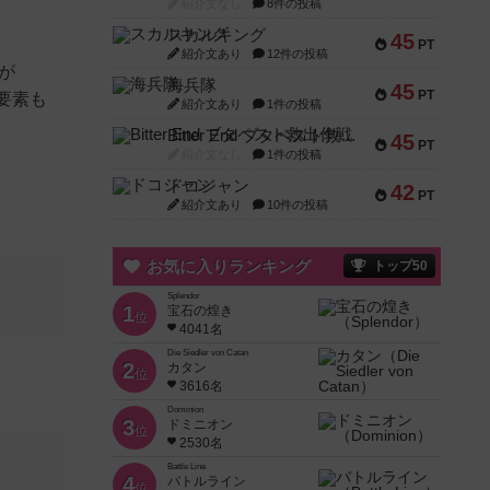
紹介文なし
8件の投稿
スカルキング
45
PT
紹介文あり
12件の投稿
のが
海兵隊
45
PT
の要素も
紹介文あり
1件の投稿
Bitter End ブタペスト救出作戦
45
PT
紹介文なし
1件の投稿
ドコジャン
42
PT
紹介文あり
10件の投稿
お気に入りランキング
トップ50
Splendor
1
宝石の煌き
位
4041名
Die Siedler von Catan
2
カタン
位
3616名
Dominion
3
ドミニオン
位
2530名
Battle Line
4
バトルライン
位