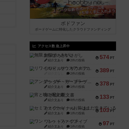
ボドファン
ボードゲームに特化したクラウドファンディング
アクセス数 急上昇中
無限まちがいさがし
574
PT
紹介文あり
2件の投稿
リワイルド：サウスアメリカ
389
PT
紹介文なし
2件の投稿
アンダー・ザ・テーブラー
378
PT
紹介文あり
1件の投稿
宵と暁の呪文書
133
PT
紹介文あり
8件の投稿
セミファイナル ～お前はまだ生きている～
103
PT
紹介文あり
1件の投稿
ワン・トゥ・ファイブ
97
PT
紹介文あり
1件の投稿