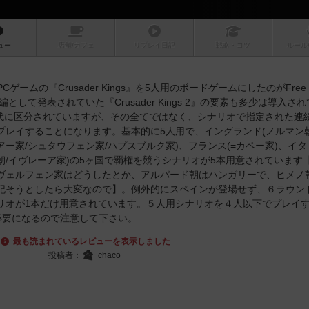
ュー
店舗/
カフェ
リプレイ
日記
戦略
・コツ
ルール
出したPCゲームの『Crusader Kings』を5人用のボードゲームにしたのがFree 
年に続編として発表されていた『Crusader Kings 2』の要素も多少は導入さ
時代に区分されていますが、その全てではなく、シナリオで指定された連
レイすることになります。基本的に5人用で、イングランド(ノルマン朝
アー家/シュタウフェン家/ハプスブルク家)、フランス(=カペー家)、イタ
ノ朝/イヴレーア家)の5ヶ国で覇権を競うシナリオが5本用意されています
ヴェルフェン家はどうしたとか、アルパード朝はハンガリーで、ヒメノ
記そうとしたら大変なので】。例外的にスペインが登場せず、６ラウン
リオが1本だけ用意されています。５人用シナリオを４人以下でプレイ
ons』が必要になるので注意して下さい。
最も読まれているレビューを表示しました
投稿者：
chaco