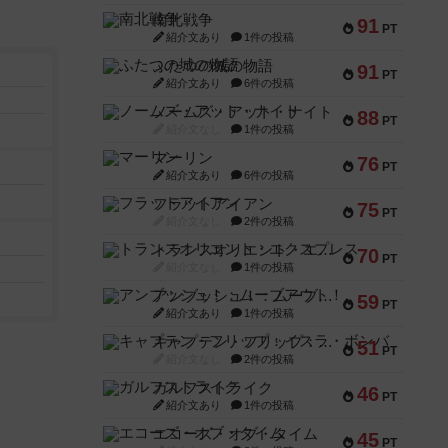
南北戦争
91
PT
紹介文あり
1件の投稿
ふたつの城の物語
91
PT
紹介文あり
6件の投稿
ノームズ・アット・ナイト
88
PT
紹介文なし
1件の投稿
マーリン
76
PT
紹介文あり
6件の投稿
フラットアイアン
75
PT
紹介文なし
2件の投稿
トランスオリエント・エクスプレス
70
PT
紹介文なし
1件の投稿
アンブッシュ！：ムーブアウト！
59
PT
紹介文あり
1件の投稿
キャプテン・フリップ：イスラ・ボンバ
51
PT
紹介文なし
2件の投稿
ガルフストライク
46
PT
紹介文あり
1件の投稿
エコーズ・オブ・タイム
45
PT