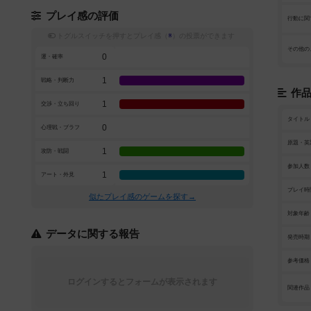
プレイ感の評価
行動に関
トグルスイッチを押すとプレイ感（
※
）の投票ができます
その他の
0
運・確率
1
戦略・判断力
作
1
交渉・立ち回り
タイトル
0
心理戦・ブラフ
原題・英
1
攻防・戦闘
参加人数
1
アート・外見
プレイ時
似たプレイ感のゲームを探す→
対象年齢
データに関する報告
発売時期
参考価格
ログインするとフォームが表示されます
関連作品