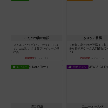
ふたつの街の物語
ざりかに将棋
タイルを4×4で並べて街づくりしま
３種類の駒だけが登場する超
す。ただし、街は各プレイヤーの間
ルな将棋系ゲーム入門作品です
にあ...
＾)...
約3時間前
by ジェイとと
約3時間前
by あんちっく
レビュー
戦略やコツ
街コロ通
ニューオールド