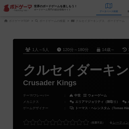
世界のボードゲームを楽しもう！
ボードゲーム専門の総合情報サイト
データベース
検
ボドゲーマTOP
ボードゲームの検索
クルセイダーキングス ボードゲーム
1人～5人
120分～180分
14歳～
クルセイダーキン
Crusader Kings
テーマ/フレーバー
：
中世
ウォーゲーム
メカニクス
：
エリアマジョリティ（陣取り）
ゲームデザイナー
：
トーマス・ヘレンスタム（Tomas Häre
レーティン