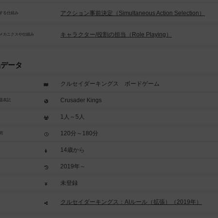
アクション事前決定（Simultaneous Action Selection）
する仕組み
キャラクター/役割の担当（Role Playing）
メカニクスや仕組み
品データ
クルセイダーキングス ボードゲーム
Crusader Kings
題表記
1人～5人
120分～180分
間
14歳から
2019年～
未登録
クルセイダーキングス：AIルール（拡張）（2019年）