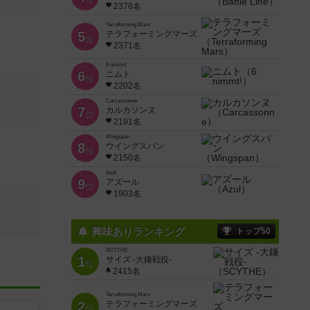
2378名
Terraforming Mars
5
テラフォーミングマーズ
位
2371名
6 nimmt!
6
ニムト
位
2202名
Carcassonne
7
カルカソンヌ
位
2191名
Wingspan
8
ウイングスパン
位
2150名
Azul
9
アズール
位
1903名
興味ありランキング
トップ50
SCYTHE
1
サイズ -大鎌戦役-
位
2415名
Terraforming Mars
2
テラフォーミングマーズ
位