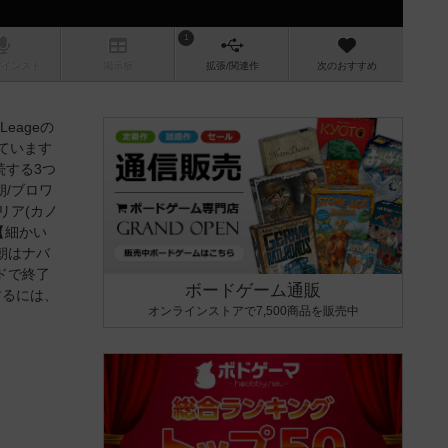
1
/インスト
掲示板
拡張/関連
作
次のおすすめ
Leageの
れています
続する3つ
/ブロワ
リア(カノ
【細かい
朝はナバ
ドで終了
ボードゲーム通販
するには、
オンラインストアで7,500商品を販売中