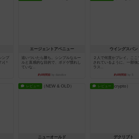
エージェントアベニュー
ウイングスパン
シンプ
追いついたら勝ち。シンプルなルー
２人で何度かプレイ。ここ
♪(＾
ルと直感的な目的で、ボドゲ慣れし
されているように、一部強
ていな...
ラス...
約4時間前
by daisdice
約4時間前
by S
レビュー
レビュー
ニューオールド
デクリプト