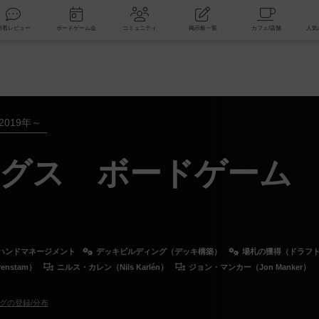
索
新着レビュー
ボードゲーム会
コミュニティ
掲示板一覧
2019年～
グス ボードゲーム
ハンドマネージメント
デッキビルディング（デッキ構築）
場札の獲得（ドラフト 
nstam）
ニルス・カレン（Nils Karlén）
ジョン・マンカー（Jon Manker）
グの登録/分布