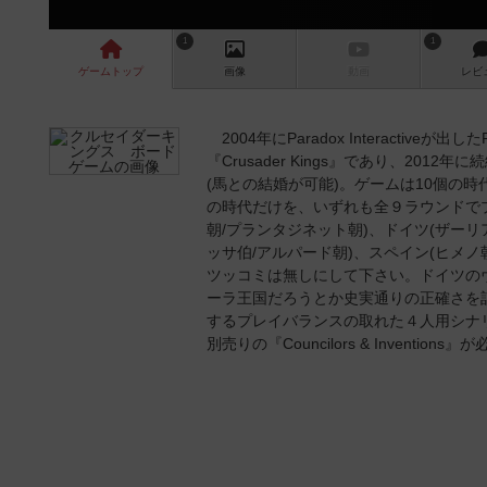
1
1
ゲーム
トップ
画像
動画
レビ
2004年にParadox Interactiveが
『Crusader Kings』であり、2012
(馬との結婚が可能)。ゲームは10個の
の時代だけを、いずれも全９ラウンドでプ
朝/プランタジネット朝)、ドイツ(ザーリ
ッサ伯/アルパード朝)、スペイン(ヒメ
ツッコミは無しにして下さい。ドイツの
ーラ王国だろうとか史実通りの正確さを
するプレイバランスの取れた４人用シナ
別売りの『Councilors & Inventi