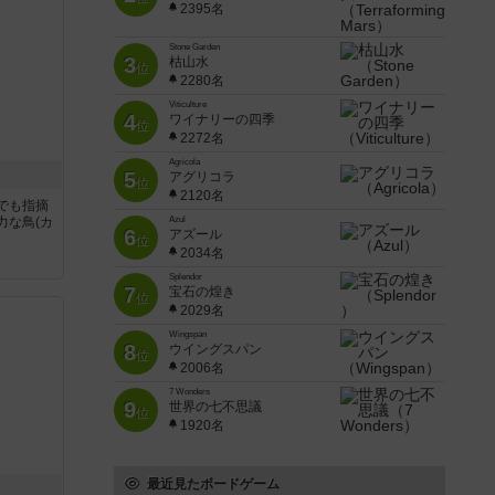
2395名
Stone Garden
3
枯山水
位
2280名
Viticulture
4
ワイナリーの四季
位
2272名
Agricola
5
アグリコラ
位
2120名
でも指摘
力な鳥(カ
Azul
6
アズール
位
2034名
Splendor
7
宝石の煌き
位
2029名
Wingspan
8
ウイングスパン
位
2006名
7 Wonders
9
世界の七不思議
位
1920名
最近見たボードゲーム