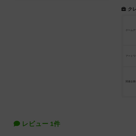
ク
ゲームデ
アートワ
関連企業
レビュー 1件