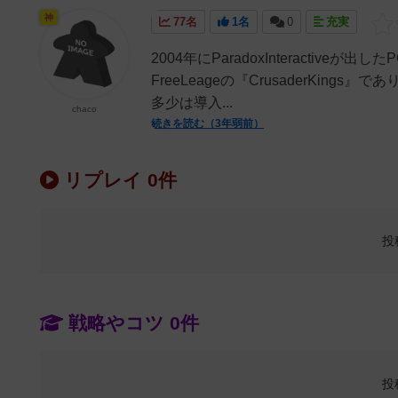
神
77名
1名
0
充実
2004年にParadoxInteractive
FreeLeageの『CrusaderKings
多少は導入...
chaco
続きを読む（3年弱前）
リプレイ 0件
投
戦略やコツ 0件
投