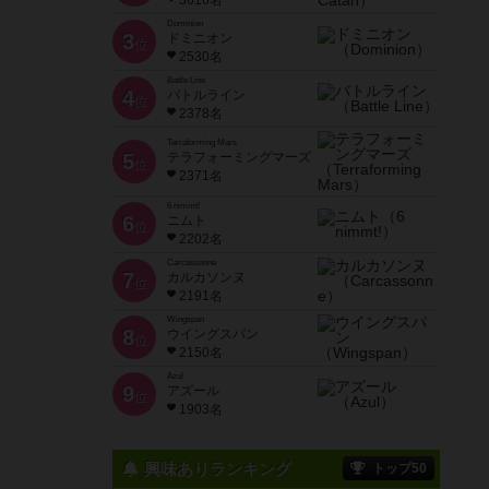
3616名
Dominion
3
ドミニオン
位
2530名
Battle Line
4
バトルライン
位
2378名
Terraforming Mars
5
テラフォーミングマーズ
位
2371名
6 nimmt!
6
ニムト
位
2202名
Carcassonne
7
カルカソンヌ
位
2191名
Wingspan
8
ウイングスパン
位
2150名
Azul
9
アズール
位
1903名
興味ありランキング
トップ50