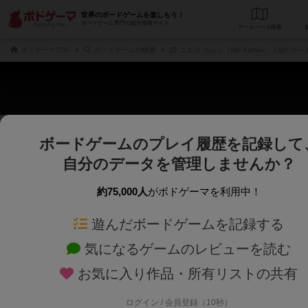
世界のボードゲームを楽しもう！
ボードゲーム専門の総合情報サイト
データベース
検
ボドゲーマTOP
ボードゲームの検索
ニルス カレン（Nils Karlén） 1個のボ
ボードゲームのプレイ履歴を記録して
さくさく表示
じっくり表示
自分のデータを管理しませんか？
商品名、商品説明文、デザイナー名、テーマ名、メカニクス名を対象にフリー
ゲームデザイナー名を指定して
フリーワード
ゲームデザイナー
約75,000人
がボドゲーマを利用中！
遊んだボードゲームを記録する
対象年齢を指定します。
世界観や登場人
対象年齢
テーマ/フレー
気になるゲームのレビューを読む
お気に入り作品・所有リストの共有
ログイン / 会員登録（10秒）