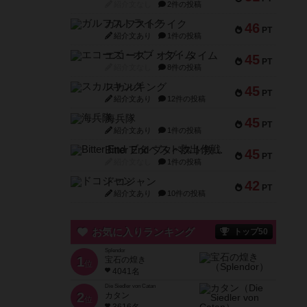
紹介文なし
2件の投稿
ガルフストライク
46
PT
紹介文あり
1件の投稿
エコーズ・オブ・タイム
45
PT
紹介文なし
8件の投稿
スカルキング
45
PT
紹介文あり
12件の投稿
海兵隊
45
PT
紹介文あり
1件の投稿
Bitter End ブタペスト救出作戦
45
PT
紹介文なし
1件の投稿
ドコジャン
42
PT
紹介文あり
10件の投稿
お気に入りランキング
トップ50
Splendor
1
宝石の煌き
位
4041名
Die Siedler von Catan
2
カタン
位