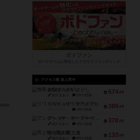
ボドファン
ボードゲームに特化したクラウドファンディング
アクセス数 急上昇中
無限まちがいさがし
574
PT
紹介文あり
2件の投稿
リワイルド：サウスアメリカ
389
990年
PT
紹介文なし
2件の投稿
アンダー・ザ・テーブラー
378
PT
紹介文あり
1件の投稿
宵と暁の呪文書
133
PT
紹介文あり
8件の投稿