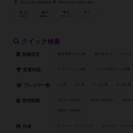
フリア・リガン（Fria Ligan）
イオン・ゲーム・デザイン（Ion Game Design）
パラドックス・インタ
11
7
3
5
興味あり
経験あり
お気に入り
持ってる
クイック検索
最近登録された順
紹介文あり
レビュ
登録状況
ドイツゲーム大賞
ドイツ年間ゲーム大賞
受賞作品
1人用
2人用
3～4人用
4～8人用
プレイヤー数
2021〜2022年
2019〜2020年
2016
発売時期
1950〜1980年
ライナー・クニツィア
クラウス・トイバ
作者