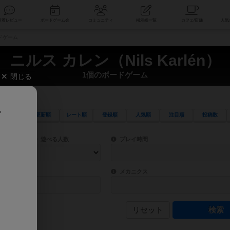
索
新着レビュー
ボードゲーム会
コミュニティ
掲示板一覧
ードゲーム
ニルス カレン（Nils Karlén）
1個のボードゲーム
閉じる
、
更新順
レート順
登録順
人気順
注目順
投稿数
ワード検索ができます。
検索できます。
プレイ対象人数に含まれるボードゲームを指定します。
目安となる所要時間を指定することができ
遊べる人数
プレイ時間
物などモチーフ・ストーリーを指定することができます。直感的にゲームシステムを理解
ゲーム性を構成するコアシステムです。主
バー
メカニクス
リセット