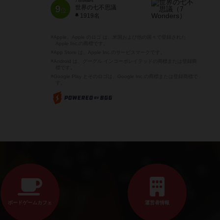
7 Wonders
9
世界の七不思議
位
1919名
※Apple、Apple のロゴ は、米国および他の国々で登録された
Apple Inc.の商標です。
※App Store は、Apple Inc.のサービスマークです。
※Android は、グーグル インコーポレイテッドの商標または登録商
標です。
※Google Play とそのロゴは、Google Inc.の商標または登録商標で
す。
ボードゲームカフェ
運営者情報