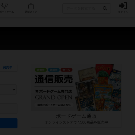
ログイン
カフェ/店舗
人気ボードゲーム
通販ストア
発売年
ます。マニュアルを読む時間や参加者へのルール説明時間は含まれていないため、初めて遊
できるよう、中世ファンタジー・クッキング・海賊同士の対決など、ゲームコンセプトを絞
にボードゲームに慣れている方向けの絞込機能です。例えば「ダイスロール」はランダム値
ボードゲーム通販
オンラインストアで7,500商品を販売中