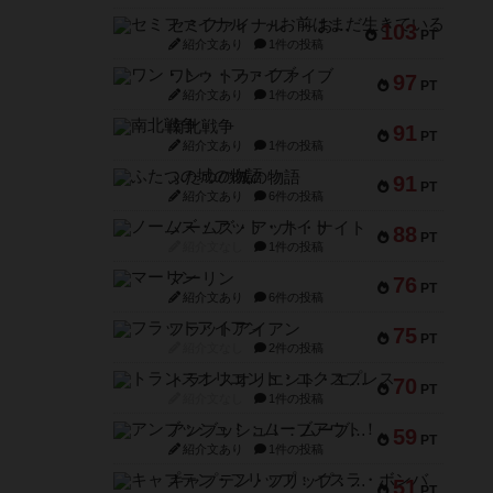
セミファイナル ～お前はまだ生きている～
103
PT
紹介文あり
1件の投稿
ワン・トゥ・ファイブ
97
PT
紹介文あり
1件の投稿
南北戦争
91
PT
紹介文あり
1件の投稿
ふたつの城の物語
91
PT
紹介文あり
6件の投稿
ノームズ・アット・ナイト
88
PT
紹介文なし
1件の投稿
マーリン
76
PT
紹介文あり
6件の投稿
フラットアイアン
75
PT
紹介文なし
2件の投稿
トランスオリエント・エクスプレス
70
PT
紹介文なし
1件の投稿
アンブッシュ！：ムーブアウト！
59
PT
紹介文あり
1件の投稿
キャプテン・フリップ：イスラ・ボンバ
51
PT