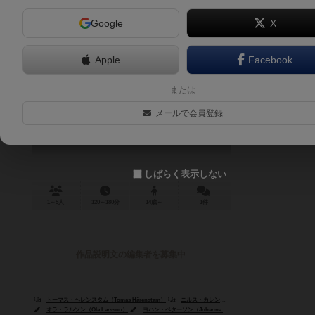
Google
X
Apple
Facebook
クルセイダーキングス ボードゲー
または
ム
メールで会員登録
Crusader Kings
しばらく表示しない
1～5人
120～180分
14歳～
1件
作品説明文の編集者を募集中
トーマス・ヘレンスタム（Tomas Härenstam）
ニルス・カレン（Nils Karlén）
ジョン・マンカー（
オラ・ラルソン（Ola Larsson）
ヨハン・ペターソン（Johanna Pettersson）