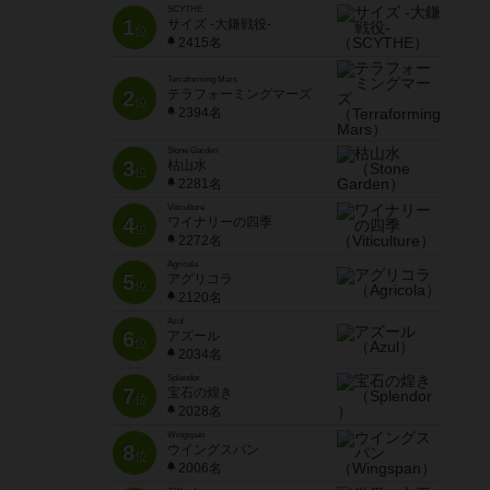
SCYTHE
1
サイズ -大鎌戦役-
位
2415名
Terraforming Mars
2
テラフォーミングマーズ
位
2394名
Stone Garden
3
枯山水
位
2281名
Viticulture
4
ワイナリーの四季
位
2272名
Agricola
5
アグリコラ
位
2120名
Azul
6
アズール
位
2034名
Splendor
7
宝石の煌き
位
2028名
Wingspan
8
ウイングスパン
位
2006名